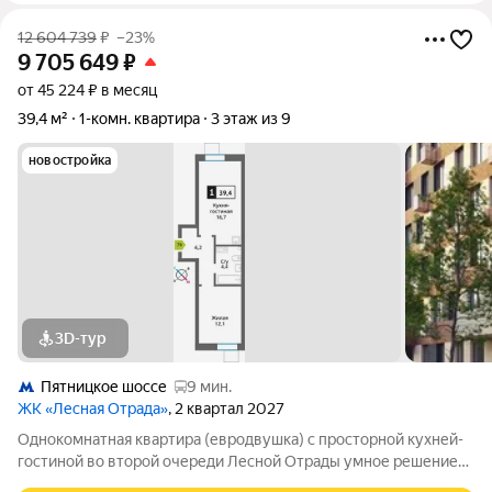
12 604 739
₽
–23%
9 705 649
₽
от 45 224 ₽ в месяц
39,4 м²
1-комн. квартира
3 этаж из 9
новостройка
3D-тур
Пятницкое шоссе
9 мин.
ЖК «Лесная Отрада»
, 2 квартал 2027
Однокомнатная квартира (евродвушка) с просторной кухней-
гостиной во второй очереди Лесной Отрады умное решение
для комфортной городской жизни в окружении природы.