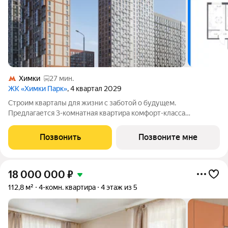
Химки
27 мин.
ЖК «Химки Парк»
, 4 квартал 2029
Строим кварталы для жизни с заботой о будущем.
Предлагается 3-комнатная квартира комфорт-класса
площадью 81.0 кв.м в Химки Парк, корпус 2.1КВ на 9-м этаже, в
жилом комплексе "Химки Парк".Квартиры комплекса на
Позвонить
Позвоните мне
выбор: могут быть как с отделкой, так и
18 000 000
₽
112,8 м²
4-комн. квартира
4 этаж из 5