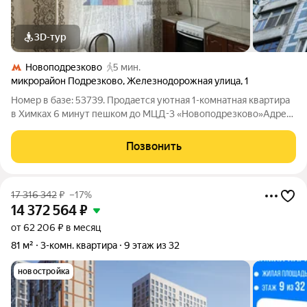
3D-тур
Новоподрезково
5 мин.
микрорайон Подрезково
,
Железнодорожная улица
,
1
Номер в базе: 53739. Продается уютная 1-комнатная квартира
в Химках 6 минут пешком до МЦД-3 «Новоподрезково»Адрес:
Московская область, г. Химки, ул. Железнодорожная, д.
1Предлагается к продаже светлая и уютная 1-комнатная
Позвонить
квартира общей площадью
17 316 342
₽
–17%
14 372 564
₽
от 62 206 ₽ в месяц
81 м²
3-комн. квартира
9 этаж из 32
новостройка