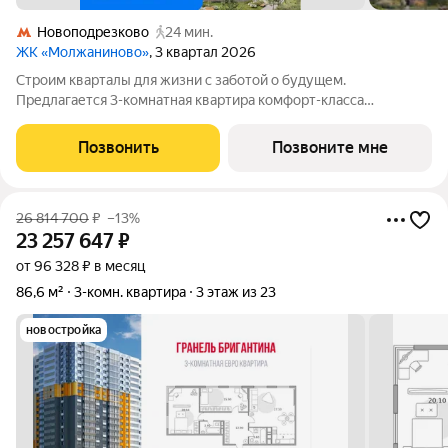
Новоподрезково
24 мин.
ЖК «Молжаниново»
, 3 квартал 2026
Строим кварталы для жизни с заботой о будущем.
Предлагается 3-комнатная квартира комфорт-класса
площадью 78.55 кв.м в Молжаниново, корпус 5КВ на 5-м этаже,
в жилом комплексе "Молжаниново".Для тех, кто ценит время,
Позвонить
Позвоните мне
предлагаем сделать готовую отделку:
26 814 700
₽
–13%
23 257 647
₽
от 96 328 ₽ в месяц
86,6 м²
3-комн. квартира
3 этаж из 23
новостройка