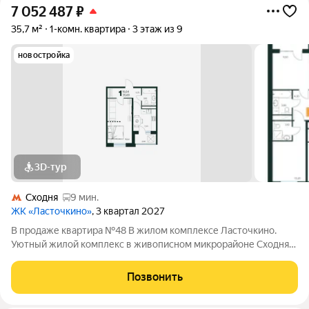
7 052 487
₽
35,7 м²
1-комн. квартира
3 этаж из 9
новостройка
3D-тур
Сходня
9 мин.
ЖК «Ласточкино»
, 3 квартал 2027
В продаже квартира №48 В жилом комплексе Ласточкино.
Уютный жилой комплекс в живописном микрорайоне Сходня
города Химки, расположенный на улице Первомайской.
Проект сочетает в себе гармонию природы и современные
Позвонить
городские удобства, создавая идеальное