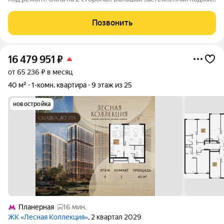
Зелёный двор, спортивные площадки, удобная парковка,
рядом вся инфраструктура. Хорошая транспортная
Позвонить
доступность. 1 взрослый
16 479 951
₽
от 65 236 ₽ в месяц
40 м²
1-комн. квартира
9 этаж из 25
новостройка
Планерная
16 мин.
ЖК «Лесная Коллекция»
, 2 квартал 2029