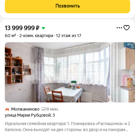
Проектом предусмотрено все необходимое, чтобы жители
Позвонить
могли вести привычный образ
13 999 999
₽
60 м²
2-комн. квартира
12 этаж из 17
Молжаниново
18 мин.
улица Марии Рубцовой
,
3
Идеальная семейная квартира! 1. Планировка «Распашонка» и 2
балкона. Окна выходят на две стороны: во двор и на панораму