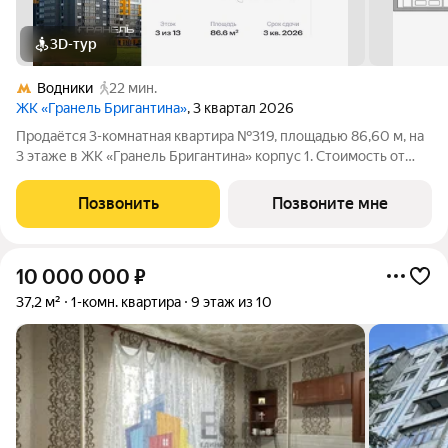
3D-тур
Водники
22 мин.
ЖК «Гранель Бригантина»
, 3 квартал 2026
Продаётся 3-комнатная квартира №319, площадью 86,60 м, на
3 этаже в ЖК «Гранель Бригантина» корпус 1. Стоимость от
23257647 руб. Квартира без отделки, планировка угловая, окна
во двор. «Город в городе» у воды: 14 монолитных высоток до
Позвонить
Позвоните мне
23 этажей с
10 000 000
₽
37,2 м²
1-комн. квартира
9 этаж из 10