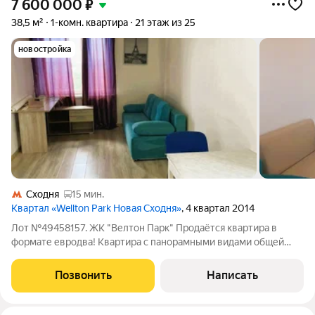
7 600 000
₽
38,5 м²
1-комн. квартира
21 этаж из 25
новостройка
Сходня
15 мин.
Квартал «Wellton Park Новая Сходня»
, 4 квартал 2014
Лот №49458157. ЖК "Велтон Парк" Продаётся квартира в
формате евродва! Квартира с панорамными видами общей
площадью 38,5 кв.м, на 21 этаже. Свободная продажа. Один
собственник. Полная стоимость в договоре. Ограничений и
Позвонить
Написать
обременений нет.