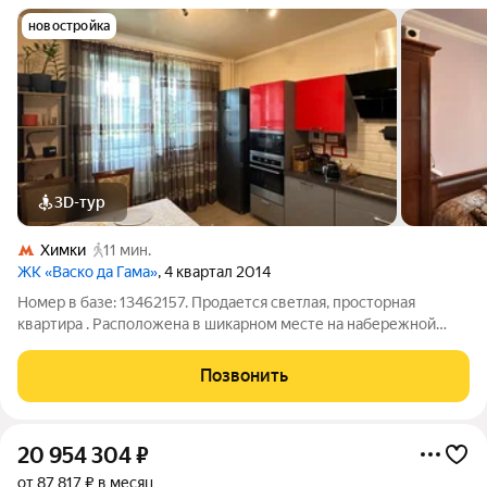
новостройка
3D-тур
Химки
11 мин.
ЖК «Васко да Гама»
, 4 квартал 2014
Номер в базе: 13462157. Продается светлая, просторная
квартира . Расположена в шикарном месте на набережной
канала им.Москвы , за домом - отличная прогулочная зона. В 12
мин.пешей доступности МЦД Химки , ближайшие станции
Позвонить
метро Ховрино, Беломорская,
20 954 304
₽
от 87 817 ₽ в месяц