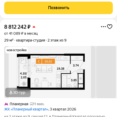
со школой и стадионом. Это значит, что в квартире всегда
много естественного света и отличная циркуляция воздуха.
Позвонить
Бонус, который
8 812 242
₽
от 41 089 ₽ в месяц
29 м²
квартира-студия
2 этаж из 9
новостройка
3D-тур
Планерная
11 мин.
ЖК «Планерный квартал»
, 3 квартал 2026
на 2 этаже из 9, секция 12, в Планерный Квартал площадью