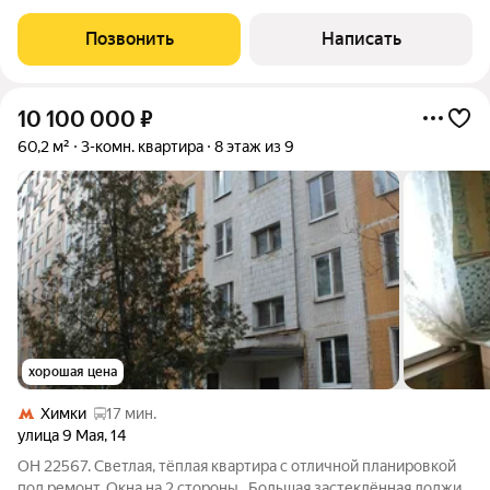
комнатная квартира с дизайнерским ремонтом. Квартира
находится в собственности, без обременений, полностью
Позвонить
Написать
готова к проживанию и продаётся
10 100 000
₽
60,2 м²
3-комн. квартира
8 этаж из 9
хорошая цена
Химки
17 мин.
улица 9 Мая
,
14
ОН 22567. Светлая, тёплая квартира с отличной планировкой
под ремонт. Окна на 2 стороны.. Большая застеклённая лоджия.