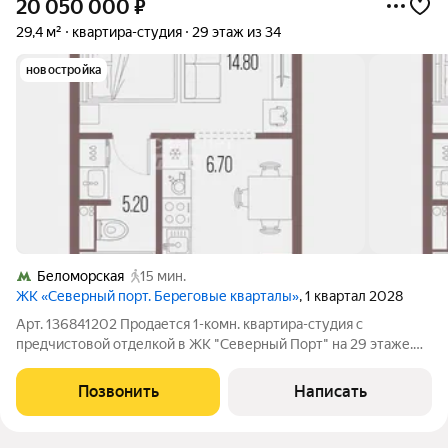
20 050 000
₽
29,4 м²
квартира-студия
29 этаж из 34
новостройка
Беломорская
15 мин.
ЖК «Северный порт. Береговые кварталы»
, 1 квартал 2028
Арт. 136841202 Продается 1-комн. квартира-студия с
предчистовой отделкой в ЖК "Северный Порт" на 29 этаже.
Общая площадь: 29.4 кв.м., площадь гостиной 21.5 кв.м., из
которых 6.7 кв.м. выделено под кухонную зону. Все окна
Позвонить
Написать
выходят на одну сторону. В