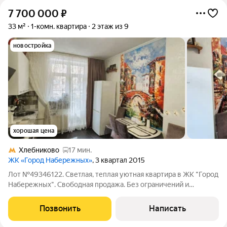
7 700 000
₽
33 м²
1-комн. квартира
2 этаж из 9
новостройка
хорошая цена
Хлебниково
17 мин.
ЖК «Город Набережных»
, 3 квартал 2015
Лот №49346122. Светлая, теплая уютная квартира в ЖК "Город
Набережных". Свободная продажа. Без ограничений и
обременений. Квартира в отличном состоянии, планировка -
евродва. Большая кухня-гостиная и спальня. Все продумано до
Позвонить
Написать
мелочей. Санузел