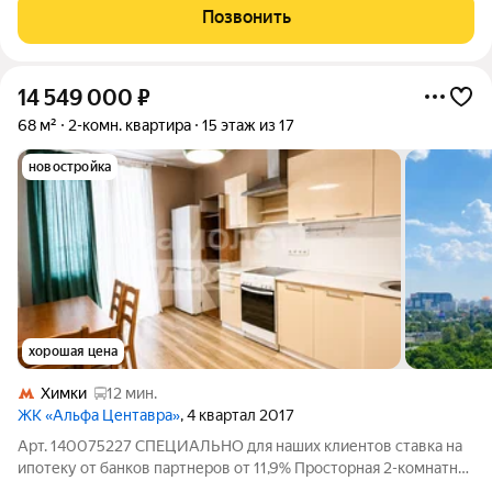
вниманию просторную пятикомнатную квартиру в
Позвонить
монолитной новостройке 2015 года.
14 549 000
₽
68 м²
2-комн. квартира
15 этаж из 17
новостройка
хорошая цена
Химки
12 мин.
ЖК «Альфа Центавра»
, 4 квартал 2017
Арт. 140075227 СПЕЦИАЛЬНО для наших клиентов ставка на
ипотеку от банков партнеров от 11,9% Просторная 2-комнатная
квартира в ЖК «Альфа Центавра». Квартира расположена на 15