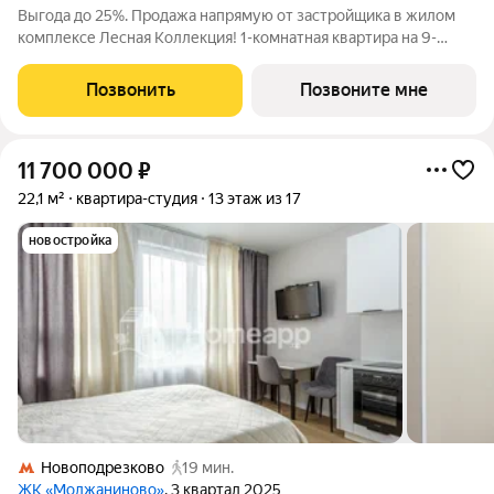
Выгода до 25%. Продажа напрямую от застройщика в жилом
комплексе Лесная Коллекция! 1-комнатная квартира на 9-
этаже, площадью 40-квм. Лесная Коллекция это продуманный
жилой комплекс для тех, кто хочет жить в комфортной
Позвонить
Позвоните мне
городской среде и при этом быть
11 700 000
₽
22,1 м²
квартира-студия
13 этаж из 17
новостройка
Новоподрезково
19 мин.
ЖК «Молжаниново»
, 3 квартал 2025