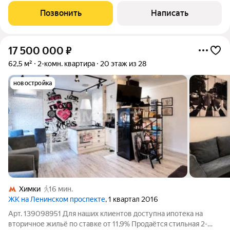
этаже. В комнатах установлены большие угловые окна,
Позвонить
Написать
благодаря которым в
17 500 000
₽
62,5 м²
2-комн. квартира
20 этаж из 28
новостройка
Химки
16 мин.
ЖК на Ленинском проспекте
, 1 квартал 2016
Арт. 139098951 Для наших клиентов доступна ипотека на
вторичное жильё по ставке от 11,9% Продаётся стильная 2-