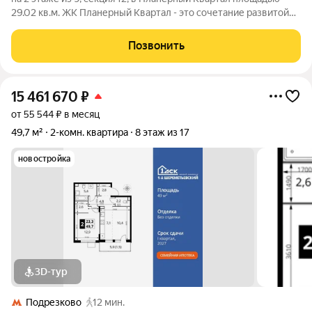
29.02 кв.м. ЖК Планерный Квартал - это сочетание развитой
инфраструктуры, современных технологий, отличной
экологии и транспортной доступности. Комплекс расположен
Позвонить
в 700м от МКАД на границе с
15 461 670
₽
от 55 544 ₽ в месяц
49,7 м²
2-комн. квартира
8 этаж из 17
новостройка
3D-тур
Подрезково
12 мин.