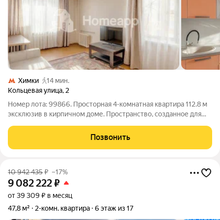
Химки
14 мин.
Кольцевая улица
,
2
Номер лота: 99866. Просторная 4-комнатная квартира 112.8 м
эксклюзив в кирпичном доме. Пространство, созданное для
жизни и творчества в тёплом кирпичном доме это отличная
база, где вы сможете создать свой идеальный интерьер, не
Позвонить
переплачивая за
10 942 435
₽
–17%
9 082 222
₽
от 39 309 ₽ в месяц
47,8 м²
2-комн. квартира
6 этаж из 17