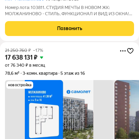
Номер лота: 103811. СТУДИЯ МЕЧТЫ В НОВОМ ЖК:
МОЛЖАНИНОВО - СТИЛЬ, ФУНКЦИОНАЛ И ВИД ИЗ ОКНА!
Ищете квартиру, где продуман каждое сантиметр? Хотите
жить в современном районе с развитой инфраструктурой, но
Позвонить
при этом просыпаться от пения птиц, а не от
21 250 760
₽
–17%
17 638 131
₽
от 76 340 ₽ в месяц
78,6 м²
3-комн. квартира
5 этаж из 16
новостройка