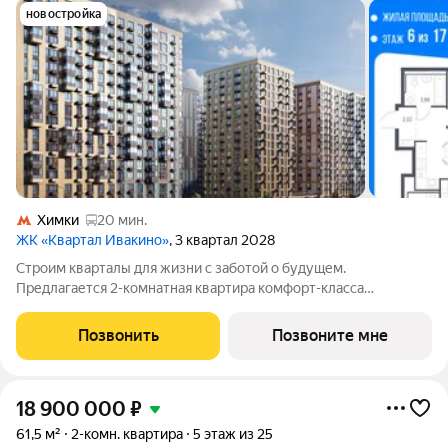
новостройка
Химки
20 мин.
ЖК «Квартал Ивакино»
, 3 квартал 2028
Строим кварталы для жизни с заботой о будущем.
Предлагается 2-комнатная квартира комфорт-класса
площадью 47.77 кв.м в корпусе Квартал Ивакино, корпус 5КВ
на 6-м этаже, в жилом комплексе "Квартал
Позвонить
Позвоните мне
Ивакино".Позаботились о вашем времени, поэтому квартиры
18 900 000
₽
61,5 м²
2-комн. квартира
5 этаж из 25