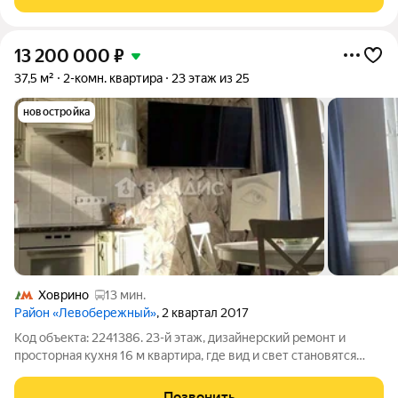
постройки, утопает в зелени, не слышно шума
13 200 000
₽
37,5 м²
2-комн. квартира
23 этаж из 25
новостройка
Ховрино
13 мин.
Район «Левобережный»
, 2 квартал 2017
Код объекта: 2241386. 23-й этаж, дизайнерский ремонт и
просторная кухня 16 м квартира, где вид и свет становятся
частью повседневной жизни. Адрес: Химки, Совхозная ул.,
16к2. Монолитный дом 2017 года, ж/б перекрытия, 25 этажей в
Позвонить