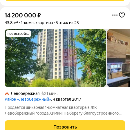
14 200 000
₽
43,8 м²
1-комн. квартира
5 этаж из 25
новостройка
Левобережная
21 мин.
Район «Левобережный»
, 4 квартал 2017
Продается шикарная 1-комнатная квартира в ЖК
Левобережный города Химки! На берегу благоустроенного
водоема с рыбой и зоной для шашлыков! В 10 минутах на
автобусе от метро Ховрино! Дом монолитный, 2017 года
Позвонить