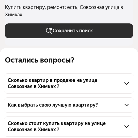
Купить квартиру, ремонт: есть, Совхозная улица в
Химках
Сохранить поиск
Остались вопросы?
Сколько квартир в продаже на улице
Совхозная в Химках ?
На Яндекс Недвижимости в продаже на улице 
Совхозная в Химках 28 квартир, из них 3 
Как выбрать свою лучшую квартиру?
объявления от собственников, 25 объявлений от 
Чтобы купить квартиру с ремонтом на улице 
агентств
Совхозная, воспользуйтесь тепловой картой для 
Сколько стоит купить квартиру на улице
Совхозная в Химках ?
оценки инфраструктуры и транспортной 