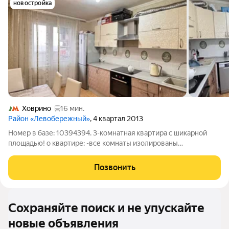
новостройка
Ховрино
16 мин.
Район «Левобережный»
, 4 квартал 2013
Номер в базе: 10394394. 3-комнатная квартира с шикарной
площадью! о квартире: -все комнаты изолированы
-раздельный сан.узел -новый дом с новыми коммуникациями,
которые прослужат еще много лет -есть кладовка/
Позвонить
гардеробная -из кухни выход на просторный
Сохраняйте поиск и не упускайте
новые объявления