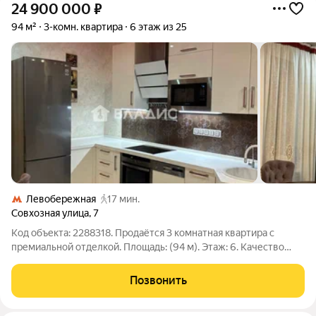
24 900 000
₽
94 м²
3-комн. квартира
6 этаж из 25
Левобережная
17 мин.
Совхозная улица
,
7
Код объекта: 2288318. Продаётся 3 комнатная квартира с
премиальной отделкой. Площадь: (94 м). Этаж: 6. Качество
отделки: итальянская плитка (made in Italy) в кухне и санузлах,
натуральные деревянные двери, паркет в жилых комнатах.
Позвонить
Премиальная мебель