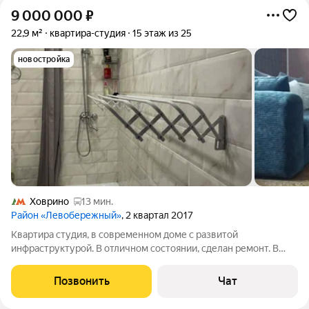
9 000 000
₽
22,9 м²
квартира-студия
15 этаж из 25
новостройка
Ховрино
13 мин.
Район «Левобережный»
, 2 квартал 2017
Квартира студия, в современном доме с развитой
инфраструктурой. В отличном состоянии, сделан ремонт. В
шаговой доступности расположен МЦД-3 «Левобережная»,
удобные выезды на Ленинградское шоссе, МЦД и МКАД.
Позвонить
Чат
Ближайшая станция метро Ховрино, на