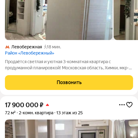
Левобережная
18 мин.
Район «Левобережный»
Продаётся светлая и уютная 3-комнатная квартира с
продуманной планировкой! Московская область, Химки, мкр-н
Левобережный, ул. Совхозная, д. 15, на 20 этаже 25 этажного
монолитного дома. Общая площадь 79,7 кв. м, жилая 43,8
Позвонить
(17/14,5/12,3) кв. м, кухня
17 900 000
₽
72 м²
2-комн. квартира
13 этаж из 25