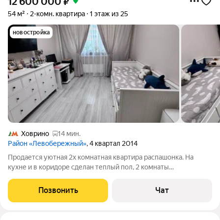
12 600 000
₽
54 м²
2-комн. квартира
1 этаж из 25
новостройка
Ховрино
14 мин.
Район «Левобережный»
, 4 квартал 2014
Продается уютная 2х комнатная квартира распашонка. На
кухне и в коридоре сделан теплый пол, 2 комнаты
изолированы, выход во двор и на задний двор улицы. На кухне
и в комнате установлены кондиционеры. Полгода назад
Позвонить
Чат
сделать ремонт, межкомнатные двери