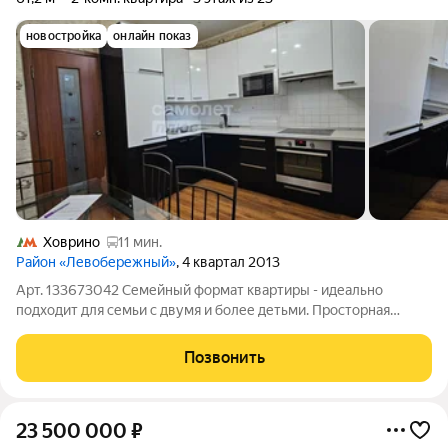
новостройка
онлайн показ
Ховрино
11 мин.
Район «Левобережный»
, 4 квартал 2013
Арт. 133673042 Семейный формат квартиры - идеально
подходит для семьи с двумя и более детьми. Просторная
большая двушка с косметическим ремонтом не уступает
трёшке, с удобной кухней , множеством мест для хранения и
Позвонить
гардеробной для хранения вещей .
23 500 000
₽