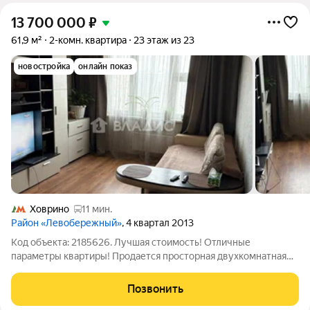
13 700 000
₽
61,9 м²
2-комн. квартира
23 этаж из 23
новостройка
онлайн показ
Ховрино
11 мин.
Район «Левобережный»
, 4 квартал 2013
Код объекта: 2185626. Лучшая стоимость! Отличные
параметры квартиры! Продается просторная двухкомнатная
квартира 61,9 м с изолированными комнатами и отличными
видовыми характеристиками. Комнаты: 18 м2 и 14 м2, с
Позвонить
выходом на лоджию. Кухня 10 м2,