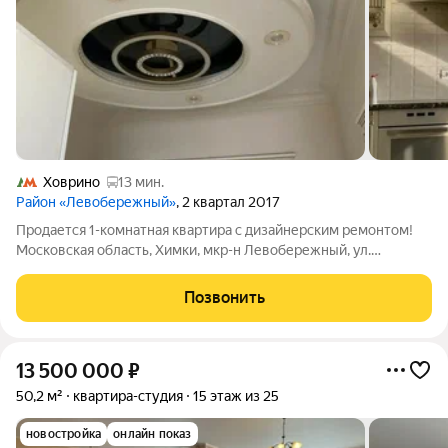
Ховрино
13 мин.
Район «Левобережный»
, 2 квартал 2017
Продается 1-комнатная квартира с дизайнерским ремонтом!
Московская область, Химки, мкр-н Левобережный, ул.
Совхозная, д. 16, корп. 2, на 23 этаже 25 этажного монолитного
дома. Общая площадь 37,5 кв. м, жилая 18 кв. м, кухня-гостиная
Позвонить
16 кв. м, с/у
13 500 000
₽
50,2 м²
квартира-студия
15 этаж из 25
новостройка
онлайн показ