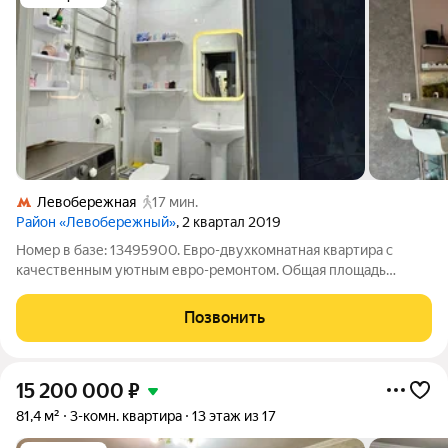
Левобережная
17 мин.
Район «Левобережный»
, 2 квартал 2019
Номер в базе: 13495900. Евро-двухкомнатная квартира с
качественным уютным евро-ремонтом. Общая площадь
квартиры 44.8 м, высота потолка 2,8 м, на 2-ом этаже 25-ти
этажного дома, изолированные комнаты, один собственник.
Позвонить
Дом с закрытым двором и
15 200 000
₽
81,4 м²
3-комн. квартира
13 этаж из 17