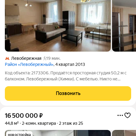
Левобережная
19 мин.
Район «Левобережный»
, 4 квартал 2013
Код объекта: 2173306. Продаётся просторная студия 50,2 м с
балконом. Левобережный (Химки). С мебелью. Никто не
прописан. О квартире: Продаётся современная светлая студия
в монолитном доме 2010 года постройки. Общая площадь 50,2
Позвонить
кв. м Квартира
16 500 000
₽
44,8 м²
2-комн. квартира
2 этаж из 25
новостройка