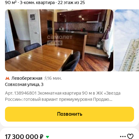
90 м²
3-комн. квартира
22 этаж из 25
Левобережная
16 мин.
Совхозная улица
,
3
Арт. 138946801 3комнатная квартира 90 м в ЖК «Звезда
России»: готовый вариант премиумуровня Продаю
просторную 3комнатную квартиру 90 м (без учёта балконов)
в монолитнокирпичном доме ЖК «Звезда России». Квартира
Позвонить
полностью готова к заселению:
17 300 000
₽