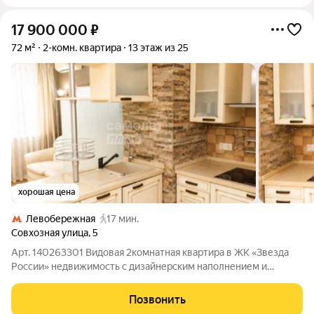
17 900 000
₽
72 м²
2-комн. квартира
13 этаж из 25
хорошая цена
Левобережная
17 мин.
Совхозная улица
,
5
Арт. 140263301 Видовая 2комнатная квартира в ЖК «Звезда
России» недвижимость с дизайнерским наполнением и
выгодной локацией. Кухня-гостиная с лоджией 26,2 м, спальня
с лоджией 10,3 м, угловая комната с 2 окнами 15,8 м,
Позвонить
раздельный санузел. Ищете