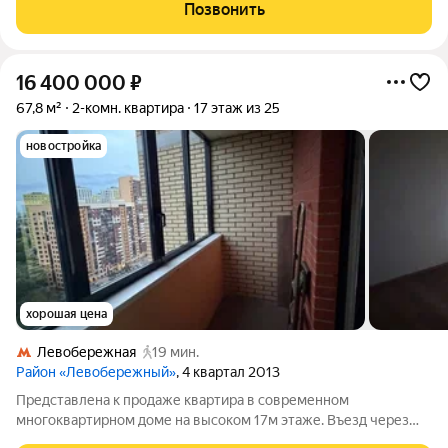
Стоимость 11 800 000 руб., альтернативная продажа, все
Позвонить
документы готовы,
16 400 000
₽
67,8 м²
2-комн. квартира
17 этаж из 25
новостройка
хорошая цена
Левобережная
19 мин.
Район «Левобережный»
, 4 квартал 2013
Представлена к продаже квартира в современном
многоквартирном доме на высоком 17м этаже. Въезд через
шлагбаум. Объект: Квартира с ремонтом. Готова к