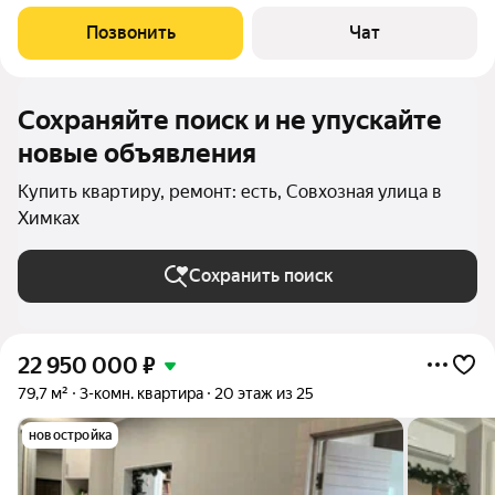
микрорайон Левобережный, улица Совхозная, дом 18 корпус 2.
Квартира расположена на четырнадцатом этаже дома,
Позвонить
Чат
построенного в 2015 году. Для
Сохраняйте поиск и не упускайте
новые объявления
Купить квартиру, ремонт: есть, Совхозная улица в
Химках
Сохранить поиск
22 950 000
₽
79,7 м²
3-комн. квартира
20 этаж из 25
новостройка