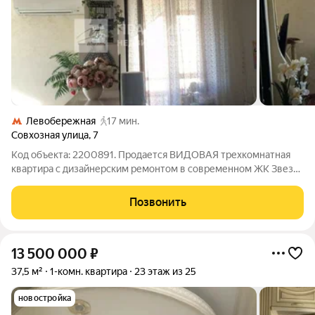
Левобережная
17 мин.
Совхозная улица
,
7
Код объекта: 2200891. Продается ВИДОВАЯ трехкомнатная
квартира с дизайнерским ремонтом в современном ЖК Звезда
России с собственной огороженной территорией. Описание
квартиры: Общая площадь 89,3 кв.м. +3 балкона с отделкой(в
Позвонить
кухне и 2х спальнях).
13 500 000
₽
37,5 м²
1-комн. квартира
23 этаж из 25
новостройка