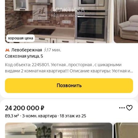
хорошая цена
Левобережная
17 мин.
Совхозная улица
,
5
Код объекта: 2245801. Уютная , просторная , с шикарными
видами 2 комнатная квартира!!! Описание квартиры: Уютная и
при этом просторная дизайнерская квартира (гостиная
совмещённая с кухней) + 2 изолированные комнаты с
Позвонить
отдельными входами. Шикарный вид
24 200 000
₽
89,3 м²
3-комн. квартира
18 этаж из 25