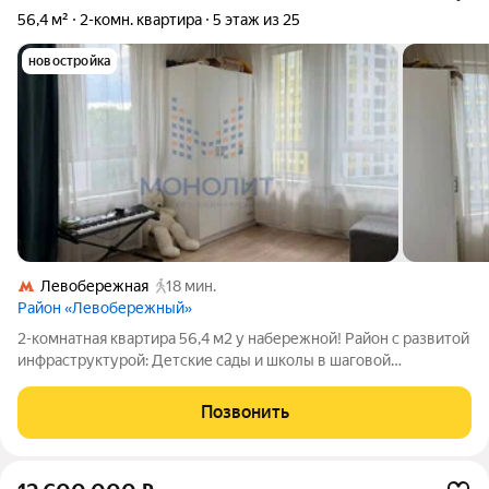
56,4 м²
2-комн. квартира
5 этаж из 25
новостройка
Левобережная
18 мин.
Район «Левобережный»
2-комнатная квартира 56,4 м2 у набережной! Район с развитой
инфраструктурой: Детские сады и школы в шаговой
доступности; Многочисленные магазины, поликлиники,
аптеки; Парк Экоберег с благоустроенной набережной канала
Позвонить
им. Москвы прямо рядом с домом;