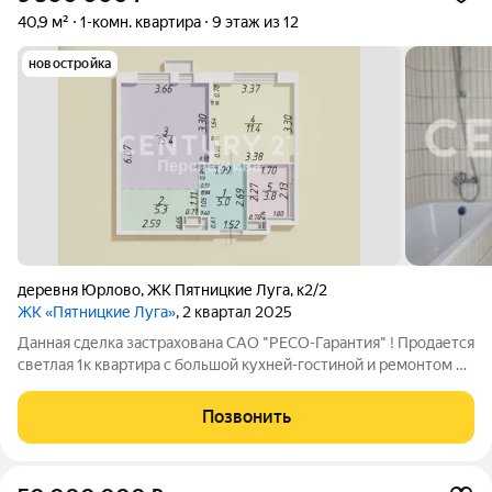
40,9 м²
1-комн. квартира
9 этаж из 12
новостройка
деревня Юрлово
,
ЖК Пятницкие Луга
,
к2/2
ЖК «Пятницкие Луга»
, 2 квартал 2025
Данная сделка застрахована САО "РЕСО-Гарантия" ! Продается
светлая 1к квартира с большой кухней-гостиной и ремонтом в
новом и динамично-развивающемся ЖК «Пятницкие луга»
готовый вариант для комфортной жизни или под инвестицию.
Позвонить
Комплекс находится в15