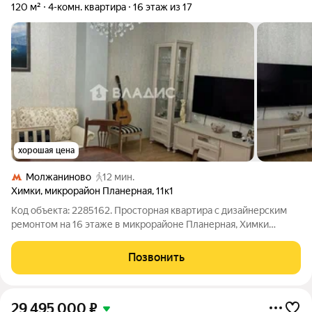
120 м²
4-комн. квартира
16 этаж из 17
хорошая цена
Молжаниново
12 мин.
Химки
,
микрорайон Планерная
,
11к1
Код объекта: 2285162. Просторная квартира с дизайнерским
ремонтом на 16 этаже в микрорайоне Планерная, Химки
светло и тихо, с видом, который делает каждый вечер
приятной остановкой дня. 120 м продуманной площади, 4
Позвонить
отдельные комнаты и кухня 15 м
29 495 000
₽