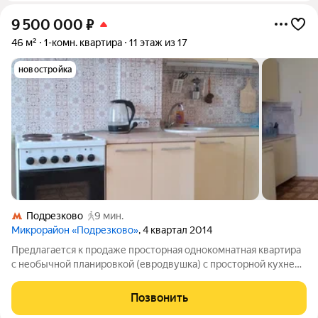
9 500 000
₽
46 м²
1-комн. квартира
11 этаж из 17
новостройка
Подрезково
9 мин.
Микрорайон «Подрезково»
, 4 квартал 2014
Предлагается к продаже просторная однокомнатная квартира
с необычной планировкой (евродвушка) с просторной кухней-
гостиной и полноценной спальней. Квартира распашенка,
большой коридор, раздельный санузел. В квартире нет
Позвонить
евроремонта, но чисто и уютно,