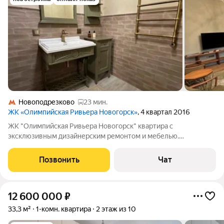
Новоподрезково
23 мин.
ЖК «Олимпийская Ривьера Новогорск»
, 4 квартал 2016
ЖК "Олимпийская Ривьера Новогорск" квартира с
эксклюзивным дизайнерским ремонтом и мебелью.
Панорамные остекление, элитное окружение. Это -
единственный комплекс премиум-класса курортного типа с
Позвонить
Чат
собственным островом, на берегу реки, в экологически
12 600 000
₽
33,3 м²
1-комн. квартира
2 этаж из 10