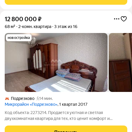
кухни. До МЦД "Подрезково" 10 минут
12 800 000
₽
68 м²
2-комн. квартира
3 этаж из 16
новостройка
Подрезково
14 мин.
Микрорайон «Подрезково»
, 1 квартал 2017
Код объекта: 2273214. Продается уютная и светлая
двухкомнатная квартира для тех, кто ценит комфорт и
свободное пространство. Сделан качественный ремонт, в
котором продумана каждая деталь. Что вас ждет: Две