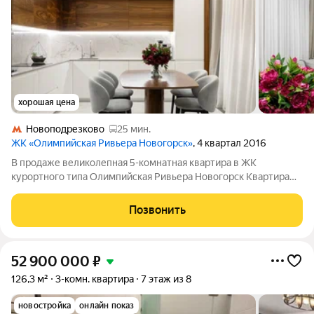
хорошая цена
Новоподрезково
25 мин.
ЖК «Олимпийская Ривьера Новогорск»
, 4 квартал 2016
В продаже великолепная 5-комнатная квартира в ЖК
курортного типа Олимпийская Ривьера Новогорск Квартира
общей площадью 152,2 кв.м расположена на 8 этаже и имеет
большое преимущество - просторную террасу, которая входит
Позвонить
в стоимость квартиры. В
52 900 000
₽
126,3 м²
3-комн. квартира
7 этаж из 8
новостройка
онлайн показ