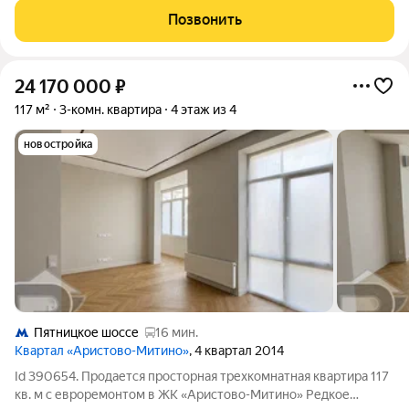
квадратных метра жилая зона. Это не просто квартира, а
Позвонить
полноценное загородное
24 170 000
₽
117 м²
3-комн. квартира
4 этаж из 4
новостройка
Пятницкое шоссе
16 мин.
Квартал «Аристово-Митино»
, 4 квартал 2014
Id 390654. Продается просторная трехкомнатная квартира 117
кв. м с евроремонтом в ЖК «Аристово-Митино» Редкое