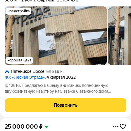
58,6 м²
2-комн. квартира
5 этаж из 6
новостройка
хорошая цена
Пятницкое шоссе
16 мин.
ЖК «Лесная Отрада»
, 4 квартал 2022
Id 12816. Предлагаю Вашему вниманию, полноценную
двухкомнатную квартиру на 5 этаже 6 этажного дома
площадью , с высотой потолка 3,10 м. Удобная, функциональная
планировка, большая площадь остекления, с прекрасным
Позвонить
видом. В доме презентабельная,
25 000 000
₽