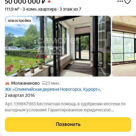
50 000 000
₽
111,9 м²
3-комн. квартира
3 этаж из 7
новостройка
Молжаниново
23 мин.
ЖК «Олимпийская деревня Новогорск. Курорт»
,
2 квартал 2016
Арт. 139847983 Бесплатная помощь в одобрении ипотеки по
выгодным условиям! Гарантированное юридическое
сопровождение на всех этапах сделки! Эксклюзивное
предложение с панорамным остеклением и видом на реку в
Позвонить
ЖК Бизнес-Класса "Олимпийская Деревня".