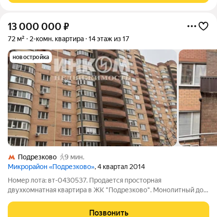
13 000 000
₽
72 м²
2-комн. квартира
14 этаж из 17
новостройка
Подрезково
9 мин.
Микрорайон «Подрезково»
, 4 квартал 2014
Номер лота: вт-0430537. Продается просторная
двухкомнатная квартира в ЖК "Подрезково". Монолитный дом
2013 года постройки. Удачная планировка квартиры
"распашного" типа с кухней 15 кв.м. Застекленная лоджия из
Позвонить