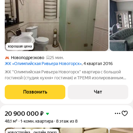
хорошая цена
Новоподрезково
25 мин.
ЖК «Олимпийская Ривьера Новогорск»
, 4 квартал 2016
ЖК "Олимпийская Ривьера Новогорск" квартира с большой
гостиной (студия: кухня+ гостиная) и ТРЕМЯ изолированными
спальнями, с эксклюзивным дизайнерским ремонтом и
мебелью, два с/у и отдельная постирочная . Панорамные
Позвонить
Чат
остекление, элитное окружение. Это
20 900 000
₽
48,1 м²
1-комн. квартира
8 этаж из 8
новостройка
онлайн показ