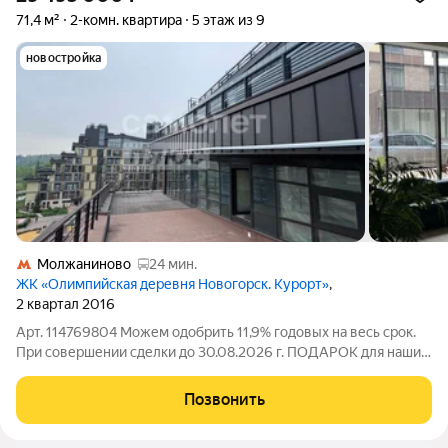
71,4 м²
2-комн. квартира
5 этаж из 9
новостройка
Молжаниново
24 мин.
ЖК «Олимпийская деревня Новогорск. Курорт»
,
2 квартал 2016
Арт. 114769804 Можем одобрить 11,9% годовых на весь срок.
При совершении сделки до 30.08.2026 г. ПОДАРОК для наших
клиентов- ВАУЧЕР НА ПОЕЗДКУ В ТУРЦИЮ на 8 дней на
двоих (проживание, завтрак и экскурсии). Вашему вниманию
Позвонить
предлагается уютная