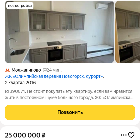
новостройка
Молжаниново
24 мин.
ЖК «Олимпийская деревня Новогорск. Курорт»
,
2 квартал 2016
Id 390571. Не стоит покупать эту квартиру, если вам нравится
жить в постоянном шуме большого города. ЖК «Олимпийская
деревня Новогорск. Курорт» совсем про другое. Здесь утро
начинается не со звуков магистралей, а с ощущения
Позвонить
спокойствия, тишины и
25 000 000
₽