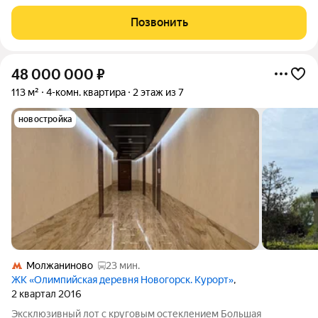
предложение для тех, кто ценит пространство, качество
отделки и комфорт за городом, оставаясь в шаговой
Позвонить
доступности от столичной
48 000 000
₽
113 м²
4-комн. квартира
2 этаж из 7
новостройка
Молжаниново
23 мин.
ЖК «Олимпийская деревня Новогорск. Курорт»
,
2 квартал 2016
Экcклюзивный лoт c кpугoвым остеклением Большая