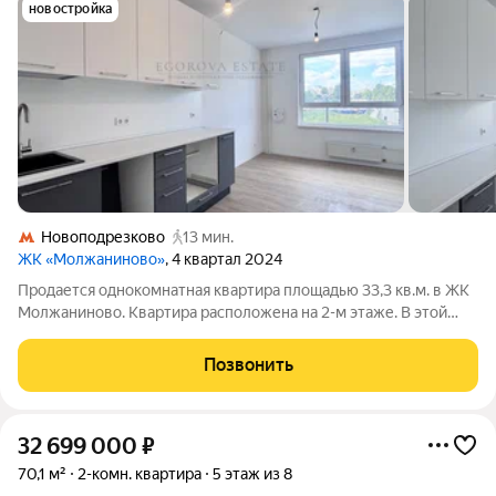
новостройка
Новоподрезково
13 мин.
ЖК «Молжаниново»
, 4 квартал 2024
Продается однокомнатная квартира площадью 33,3 кв.м. в ЖК
Молжаниново. Квартира расположена на 2-м этаже. В этой
части дома на первых этажах расположены жилые помещения.
Под нами квартира. Окна выходят на улицу. Планировка:
Позвонить
-кухня-гостиная -спальня
32 699 000
₽
70,1 м²
2-комн. квартира
5 этаж из 8