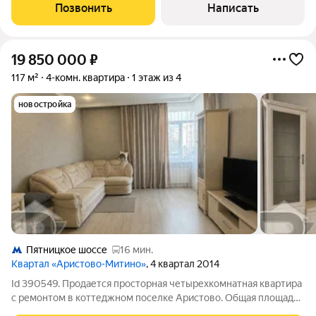
Проведены теплые полы на двух этажах. На первом этаже
Позвонить
Написать
установлена система
19 850 000
₽
117 м²
4-комн. квартира
1 этаж из 4
новостройка
Пятницкое шоссе
16 мин.
Квартал «Аристово-Митино»
, 4 квартал 2014
Id 390549. Продается просторная четырехкомнатная квартира
с ремонтом в коттеджном поселке Аристово. Общая площадь
объекта составляет 117 квадратных метров, из которых 93