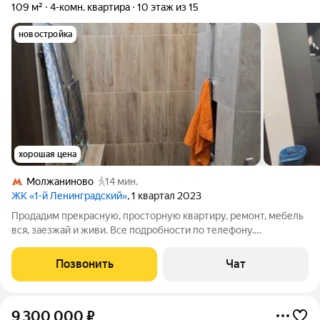
109 м²
4-комн. квартира
10 этаж из 15
новостройка
хорошая цена
Молжаниново
14 мин.
ЖК «1-й Ленинградский»
, 1 квартал 2023
Продадим прекрасную, просторную квартиру, ремонт, мебель
вся, заезжай и живи. Все подробности по телефону.
Обременение снимем быстро. Статус: квартира,Количество
комнат: 4,Общая площадь: 109.7 м,Площадь кухни: 15.6 м,Жилая
Позвонить
Чат
площадь: 70 м,Ремонт:
9 300 000
₽