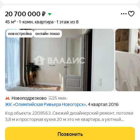
20 700 000
₽
45 м²
1-комн. квартира
1 этаж из 8
новостройка
онлайн показ
Новоподрезково
25 мин.
ЖК «Олимпийская Ривьера Новогорск»
, 4 квартал 2016
Код объекта: 2208563. Свежий дизайнерский ремонт, потолки
3,8 м и просторная кухня 20 м это не квартира, а уютный
городской формат жизни в Новогорске, Химки. Свет через
большие окна наполняет пространство, а высота потолков
Позвонить
добавляет ощущение