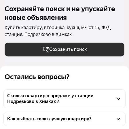
Сохраняйте поиск и не упускайте
новые объявления
Купить квартиру, вторичка, кухня, м²: от 15, Ж/Д
станция: Подрезково в Химках
Сохранить поиск
Остались вопросы?
Сколько квартир в продаже у станции
Подрезково в Химках ?
На Яндекс Недвижимости в продаже у станции 
Подрезково в Химках 74 квартиры, из них 11 
Как выбрать свою лучшую квартиру?
объявлений от собственников, 63 объявления от 