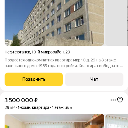
Нефтеюганск
,
10-й микрорайон
,
29
Продаётся однокомнатная квартира мкр 10 д. 29 на 8 этаже
панельного дома, 1985 года постройки. Квартира свободна от
регистрации. В данный момент в квартире проживает человек
на которого есть решение суда о выселении.
Позвонить
Чат
3 500 000
₽
29 м²
1-комн. квартира
1 этаж из 5