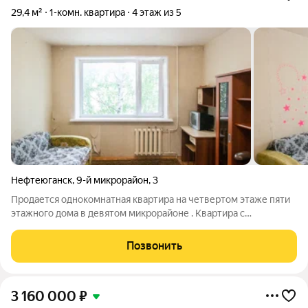
29,4 м²
1-комн. квартира
4 этаж из 5
Нефтеюганск
,
9-й микрорайон
,
3
Продается однокомнатная квартира на четвертом этаже пяти
этажного дома в девятом микрорайоне . Квартира с
косметическим ремонтом. Этаж средний. Расположение дома
удачное, для проживания есть всё необходимое отделение
Позвонить
банка, магазины, остановки
3 160 000
₽