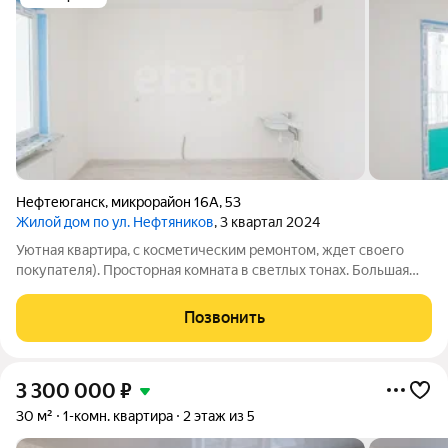
Нефтеюганск
,
микрорайон 16А
,
53
Жилой дом по ул. Нефтяников
, 3 квартал 2024
Уютная квартира, с косметическим ремонтом, ждет своего
покупателя). Просторная комната в светлых тонах. Большая
лоджия 6 кв.м. с панорамными окнами. Отопление
централизованное. Уcтaновлены счетчики на воду и на свет.
Позвонить
Окна расположены во двор.
3 300 000
₽
30 м²
1-комн. квартира
2 этаж из 5