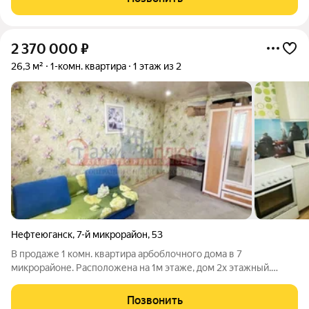
Совмещённый
2 370 000
₽
26,3 м²
1-комн. квартира
1 этаж из 2
Нефтеюганск
,
7-й микрорайон
,
53
В продаже 1 комн. квартира арбоблочного дома в 7
микрорайоне. Расположена на 1м этаже, дом 2х этажный.
Квартира с косметическим ремонтом, в хорошем состоянии.
Документы порядке, обременений, задолженностей нет.
Позвонить