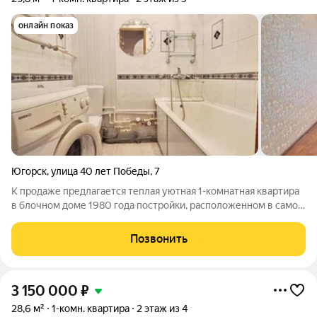
онлайн показ
Югорск
,
улица 40 лет Победы
,
7
К продаже предлагается теплая уютная 1-кoмнатнaя квартира
в блочном доме 1980 года постройки, расположенном в самом
центре города. Жилая комната (16,4 м), кухня (6 м),
совмещенный санузел, отдельная вместительная гардеробная
Позвонить
(перепланировка не
3 150 000
₽
28,6 м²
1-комн. квартира
2 этаж из 4