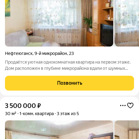
Нефтеюганск
,
9-й микрорайон
,
23
Продаётся уютная однокомнатная квартира на первом этаже.
Дом расположен в глубине микрорайона вдали от шумных
дорог, но с отличной транспортной доступностью. Рядом
школа, детский сад, остановки автобусов и все необходимые
Позвонить
сетевые магазины. В
3 500 000
₽
30 м²
1-комн. квартира
3 этаж из 5