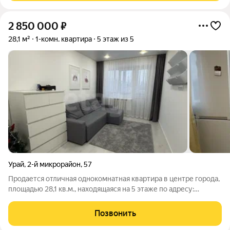
2 850 000
₽
28,1 м²
1-комн. квартира
5 этаж из 5
Урай
,
2-й микрорайон
,
57
Продается отличная однокомнатная квартира в центре города,
площадью 28,1 кв.м., находящаяся на 5 этаже по адресу:
микрорайон 2 дом 57. В квартире сделан качественный
ремонт: полы залиты, проводка медная, все межкомнатные
Позвонить
(НЕ несущие) стены заменены