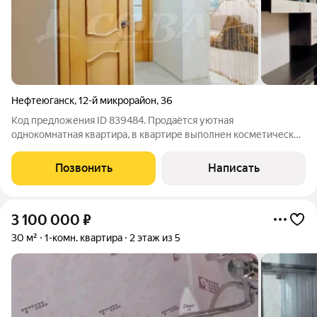
Нефтеюганск
,
12-й микрорайон
,
36
Код предложения ID 839484. Продаётся уютная
однокомнатная квартира, в квартире выполнен косметический
ремонт, полы и стены выравнены, потолки натяжные, на полу
линолеум, в ванной комнате кафель. Удобное расположение
Позвонить
Написать
дома, в шаговой доступности
3 100 000
₽
30 м²
1-комн. квартира
2 этаж из 5