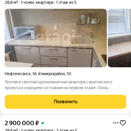
28,8 м²
1-комн. квартира
1 этаж из 5
Нефтеюганск
,
16-й микрорайон
,
10
Теплая и светлая однокомнатная квартира саратовского
проекта в хорошем состоянии на первом этаже. Окна
пластиковые. Пол залит. Стены выровнены. Санузел
совмещенный, в кафеле. Натяжные потолки. При продаже
Позвонить
остается кухонный гарнитур, плита, шкаф. Дом
2 900 000
₽
29,8 м²
1-комн. квартира
2 этаж из 5