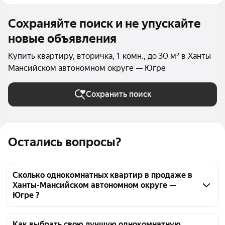
Сохраняйте поиск и не упускайте
новые объявления
Купить квартиру, вторичка, 1-комн., до 30 м² в Ханты-
Мансийском автономном округе — Югре
Сохранить поиск
Остались вопросы?
Сколько однокомнатных квартир в продаже в
Ханты-Мансийском автономном округе —
Югре ?
На Яндекс Недвижимости в продаже в Ханты-
Мансийском автономном округе — Югре 397 
Как выбрать свою лучшую однокомнатную