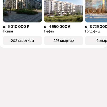
от 5 010 000 ₽
от 4 550 000 ₽
от 3 725 000
Новин
Нефть
Голд фиш
202 квартиры
226 квартир
9 ква