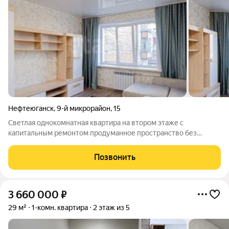
Нефтеюганск
,
9-й микрорайон
,
15
Светлая однокомнатная квартира на втором этаже с
капитальным ремонтом продуманное пространство без
лишних хлопот. Внутри выровнены стены и полы, полностью
заменены коммуникации и радиаторные батареи,
Позвонить
совмещённый санузел аккуратно выложен кафелем.
3 660 000
₽
29 м²
1-комн. квартира
2 этаж из 5