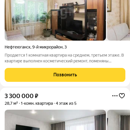
Нефтеюганск
,
9-й микрорайон
,
3
Продается 1 комнатная квартира на среднем, третьем этаже. В
квартире выполнен косметический ремонт, поменяны
коммуникации. Санузел облицован кафелем. Дом расположен
внутри двора, что решает вопрос с шумом от дорог. В пешем
Позвонить
доступе находится ТЦ
3 300 000
₽
28,7 м²
1-комн. квартира
4 этаж из 5