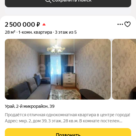
2 500 000
₽
28 м²
1-комн. квартира
3 этаж из 5
Урай
,
2-й микрорайон
,
39
Продаётся отличная однокомнатная квартира в центре города!
Адрес: мкр. 2, дом 39, 3 этаж, 28 кв.м. В комнате постелен
ламинат, в коридоре и кухне линолеум, потолки- натяжные.
Балкон обшит и застеклён (алюминиевые раздвижные окна).
Позвонить