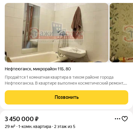
Нефтеюганск
,
микрорайон 11Б
,
80
Продаётся 1 комнатная квартира в тихом районе города
Нефтеюганска. В квартире выполнен косметический ремонт,
надежная входная дверь, высокие потолки . Дом 4 х этажный,
подъезд чистый , порядочные соседи, остановка в пяти
Позвонить
минутах ходьбы от дома. По
3 450 000
₽
29 м²
1-комн. квартира
2 этаж из 5