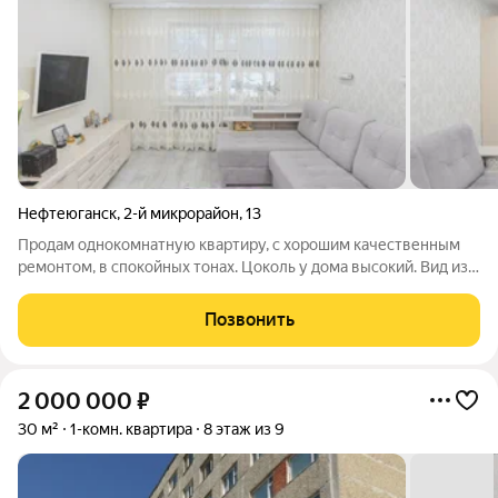
Нефтеюганск
,
2-й микрорайон
,
13
Продам однокомнатную кваpтиру, с хорошим качественным
ремонтом, в спокойных тонах. Цоколь у дома высокий. Вид из
окон на школу и детский сад. Мебель и техника остаётся в
подарок новым собственникам. Классная, теплая, уютная, с
Позвонить
хорошей локацией, всё
2 000 000
₽
30 м²
1-комн. квартира
8 этаж из 9