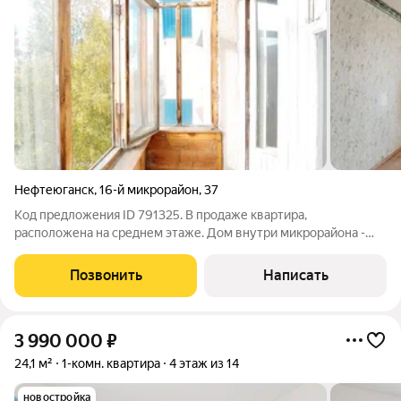
Нефтеюганск
,
16-й микрорайон
,
37
Код предложения ID 791325. В продаже квартира,
расположена на среднем этаже. Дом внутри микрорайона -
16мкр один из самых развитых и удобных своей локацией, в
шаговой доступности детская поликлиника, больница,
Позвонить
Написать
стоматология, центральное отделение
3 990 000
₽
24,1 м²
1-комн. квартира
4 этаж из 14
новостройка