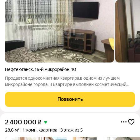
Нефтеюганск
,
16-й микрорайон
,
10
Продается однокомнатная квартира,в одном из лучшем
микрорайоне города. В квартире выполнен косметический
ремонт. Дом очень удачно расположен рядом детская и
взрослая поликлиники, детский сад, лицей, стоматология, НКИ.
Позвонить
Квартира на втором этаже это
2 400 000
₽
28,6 м²
1-комн. квартира
3 этаж из 5