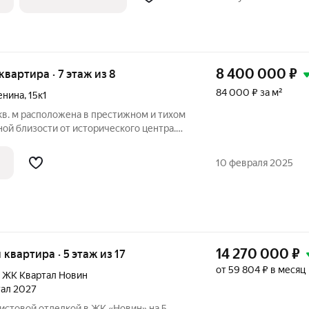
8 400 000
₽
 квартира · 7 этаж из 8
84 000 ₽ за м²
енина
,
15к1
в. м расположена в престижном и тихом
ой близости от исторического центра.
таже монолитного дома с закрытой
, подземным паркингом и современной
10 февраля 2025
14 270 000
₽
я квартира · 5 этаж из 17
от 59 804 ₽ в месяц
,
ЖК Квартал Новин
тал 2027
чистовой отделкой в ЖК «Новин» на 5