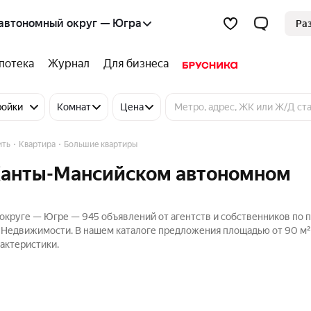
автономный округ — Югра
Ра
потека
Журнал
Для бизнеса
ройки
Комнат
Цена
ить
Квартира
Большие квартиры
Ханты-Мансийском автономном
круге — Югре — 945 объявлений от агентств и собственников по 
с Недвижимости. В нашем каталоге предложения площадью от 90 м²
актеристики.