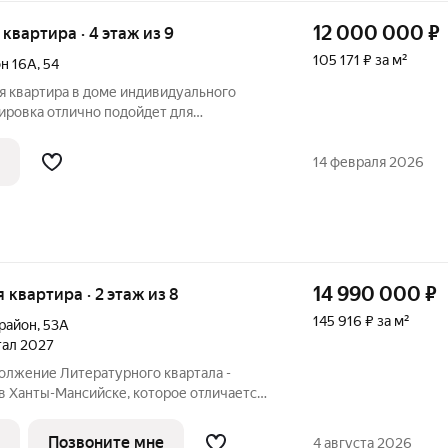
12 000 000
₽
я квартира · 4 этаж из 9
105 171 ₽ за м²
н 16А
,
54
я квартира в доме индивидуального
нировка отлично подойдет для
ира очень теплая. Кухня (14 кв.м.) Стены
т,санузел в кафеле,присутствует
14 февраля 2026
14 990 000
₽
я квартира · 2 этаж из 8
145 916 ₽ за м²
орайон
,
53А
ртал 2027
олжение Литературного квартала -
в Ханты-Мансийске, которое отличается
сотой и комфортом. Проект покорил
ской архитектурой, стал визитной
Позвоните мне
4 августа 2026