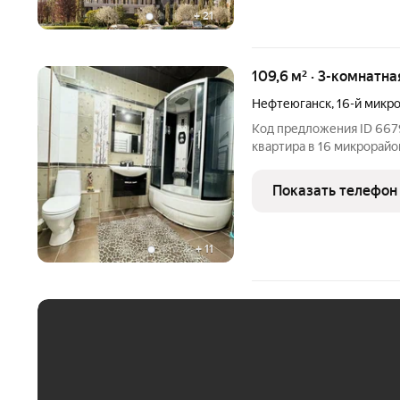
+
21
109,6 м² · 3-комнатна
Нефтеюганск
,
16-й микр
Код предложения ID 667
квартира в 16 микрорайо
изолированные комнаты, 
два просторных балкона,
Показать телефон
+
11
ЕЖЕМЕСЯЧНЫЙ ПЛАТЁ