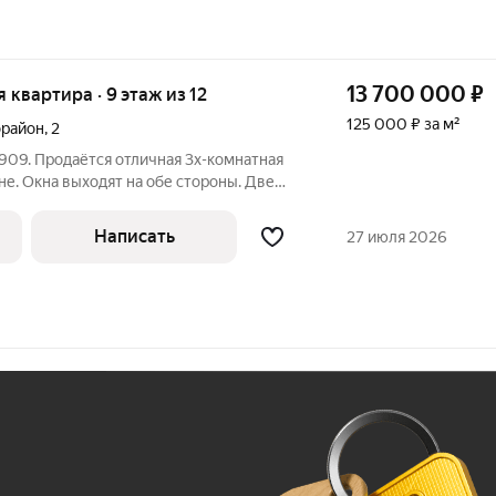
13 700 000
₽
я квартира · 9 этаж из 12
125 000 ₽ за м²
орайон
,
2
909. Продаётся отличная 3х-комнатная
не. Окна выходят на обе стороны. Две
большая кухня-гостиная, два санузла,
 гардеробная. Квартира оборудована 3
Написать
27 июля 2026
Ж