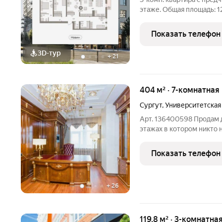
этаже. Общая площадь: 127
просторной кухни-гостино
Квартира с кухней-гости
Показать телефон
«Новин».
3D-тур
+
21
404 м² · 7-комнатная
Сургут
,
Университетская
Арт. 136400598 Продам 
этажах в котором никто
"Северная Венеция" обще
террасой. Красивый кир
Показать телефон
имеется
+
26
119,8 м² · 3-комнатна