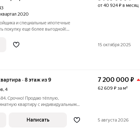
от 40 924 ₽ в месяц
43
3 квартал 2020
ройщика и специальные ипотечные
ть покупку еще более выгодной!
родаж по телефону в объявлении.
азмер вашей скидки! Сибпромстрой - 30
15 октября 2025
илье.
7 200 000
₽
квартира · 8 этаж из 9
62 609 ₽ за м²
ов
,
4
684. Срочно! Продаю тёплую,
мнатную квaртиpу с индивидуaльным
ет удобную планировку. Солнечная
хожая, большой зал, раздельный санузел,
Написать
5 августа 2026
я