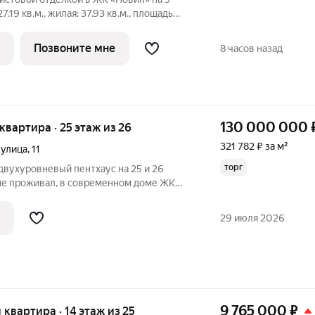
.19 кв.м., жилая: 37.93 кв.м., площадь
й: 34.97 кв.м. Высота потолков 2.7 м.
ной и тремя спальнями в квартале
Позвоните мне
8 часов назад
130 000 000
 квартира · 25 этаж из 26
321 782 ₽ за м²
 улица
,
11
торг
двухуровневый пентхаус на 25 и 26
 не проживал, в современном доме ЖК
й площадью 404,8 кв.м в том числе
пичный теплый дом, на каждом этаже
29 июля 2026
9 765 000
₽
я квартира · 14 этаж из 25