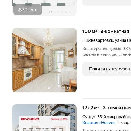
карточкой и новой
3D-тур
+
5
100 м² · 3-комнатная
Нижневартовск
,
улица Л
Квартира площадью 100к
районе в непосредственн
Объект находится на X э
охраняемой территорией
Показать телефон
системой
+
19
127,2 м² · 3-комнатна
Сургут
,
35-й микрорайон
Квартал «Новин»
, 2 квар
3-комн. квартира с пред