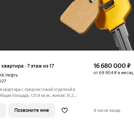
До 100 тыс. ₽
16 680 000
₽
я квартира · 7 этаж из 17
от 69 904 ₽ в месяц
ЖК Нефть
2027
 квартира с предчистовой отделкой в
бщая площадь: 121.9 кв.м., жилая: 31.2
 кв.м. Высота потолков 2.7 м.
с кухней-гостиной и двумя спальнями в
Позвоните мне
8 часов назад