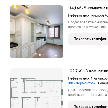
114,1 м² · 5-комнатна
Нефтеюганск
,
микрорайо
Продается пятикомнатна
проекта на 4 этаже. Пла
многодетной семьи. Кварт
выровняны, полы ламина
Показать телефон
большая гардеробная с
+
22
102,7 м² · 3-комнатна
Нефтеюганск
,
11-й микр
ЖК «Лермонтов»
, 3 ква
Дом «Лермонтов» - прод
необыкновенного места 
уютной атмосферой, кра
сердца горожан классиче
Показать телефон