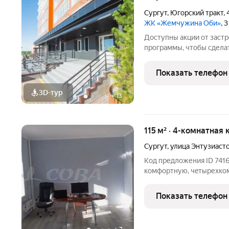
Сургут
,
Югорский тракт
,
ЖК «Жемчужина Оби»
, 
Доступны акции от заст
программы, чтобы сдела
Подробности в отделе п
Звоните, чтобы узнать р
Показать телефон
лет на рынке! Готовое ж
3D-тур
+
13
115 м² · 4-комнатная 
Сургут
,
улица Энтузиаст
Код предложения ID 741
комфортную, чeтырехко
проектом. Квартира име
сторона. Просторная при
Показать телефон
огромная лоджия с двум