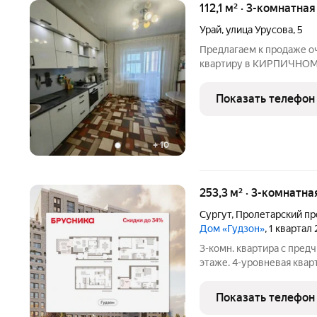
112,1 м² · 3-комнатна
Урай
,
улица Урусова
,
5
Предлагаем к продаже о
квартиру в КИРПИЧНОМ 
постройки), находящуюся 
квартире сделан качеств
Показать телефон
выровнены, трубы
+
10
253,3 м² · 3-комнатна
Сургут
,
Пролетарский пр
Дом «Гудзон»
, 1 квартал
3-комн. квартира с пред
этаже. 4-уровневая ква
гостевой зоны и личного
кв.м., жилая: 110.8 кв.м.
Показать телефон
кв.м.