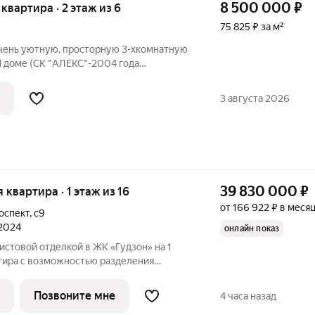
8 500 000
₽
я квартира · 2 этаж из 6
75 825 ₽ за м²
чень уютную, просторную 3-хкомнатную
доме (СК "АЛЕКС"-2004 года
на 2 этаже, площадью 112,1 кв.м. В
енный ремонт: проводка медная, стены
3 августа 2026
39 830 000
₽
я квартира · 1 этаж из 16
от 166 922 ₽ в меся
оспект
,
с9
 2024
онлайн показ
чистовой отделкой в ЖК «Гудзон» на 1
ртира с возможностью разделения
 пространства. Общая площадь: 253.28
, площадь просторной кухни-гостиной: 19.24
Позвоните мне
4 часа назад