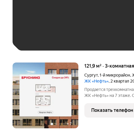
До 30 тыс. ₽
До 50 тыс. ₽
До 70 тыс. ₽
Больше 100 тыс. ₽
121,9 м² · 3-комнатна
Сургут
,
1-й микрорайон
,
ЖК «Нефть»
, 2 квартал 
Продается трехкомнатная
ЖК «Нефть» на 7 этаже. О
кв.м., площадь кухни: 7.6
Двухуровневая квартира 
Показать телефон
квартале
+
7