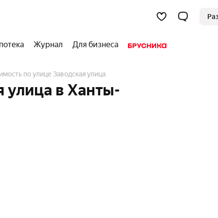
Ра
потека
Журнал
Для бизнеса
имость по улице Заводская улица
 улица в Ханты-