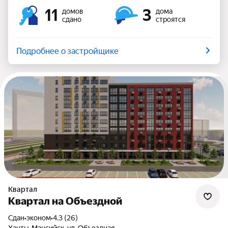
11
3
домов
дома
сдано
строятся
Подробнее о застройщике
Квартал
Квартал на Объездной
Сдан
•
эконом
•
4.3 (26)