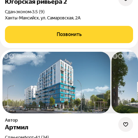
Югорская ривьера 2
Сдан
•
эконом
•
3.5 (9)
Ханты-Мансийск, ул. Самаровская, 2А
Позвонить
Автор
Артмил
Сдан
•
комфорт
•
4.1 (34)