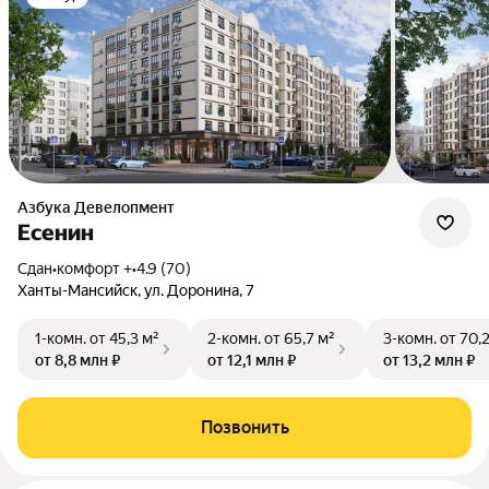
Азбука Девелопмент
Есенин
Сдан
•
комфорт +
•
4.9 (70)
Ханты-Мансийск, ул. Доронина, 7
1-комн.
от 45,3 м²
2-комн.
от 65,7 м²
3-комн.
от 70,
от 8,8 млн ₽
от 12,1 млн ₽
от 13,2 млн ₽
Позвонить