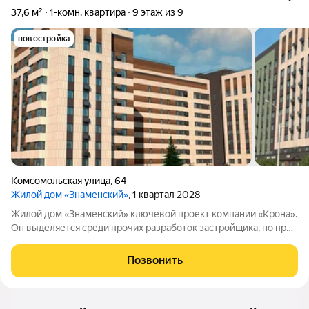
37,6 м²
1-комн. квартира
9 этаж из 9
новостройка
Комсомольская улица
,
64
Жилой дом «Знаменский»
, 1 квартал 2028
Жилой дом «Знаменский» ключевой проект компании «Крона».
Он выделяется среди прочих разработок застройщика, но при
этом сохраняет фирменный стиль бренда. Комплекс
расположен в одной из самых удачных зон ХантыМансийска в
Позвонить
центре города, где в шаговой