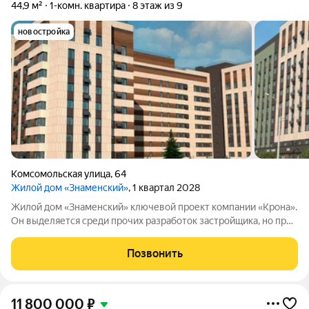
44,9 м²
1-комн. квартира
8 этаж из 9
новостройка
Комсомольская улица
,
64
Жилой дом «Знаменский»
, 1 квартал 2028
Жилой дом «Знаменский» ключевой проект компании «Крона».
Он выделяется среди прочих разработок застройщика, но при
этом сохраняет фирменный стиль бренда. Комплекс
расположен в одной из самых удачных зон ХантыМансийска. В
Позвонить
шаговой доступности вся
11 800 000
₽