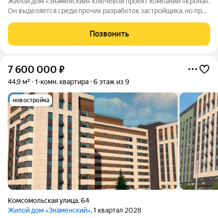
Жилой дом «Знаменский» ключевой проект компании «Крона».
Он выделяется среди прочих разработок застройщика, но при
этом сохраняет узнаваемые черты фирменного стиля. Дом
расположен в одной из самых удачных зон ХантыМансийска. В
Позвонить
шаговой доступности
7 600 000
₽
44,9 м²
1-комн. квартира
6 этаж из 9
новостройка
Комсомольская улица
,
64
Жилой дом «Знаменский»
, 1 квартал 2028