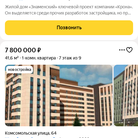
Жилой дом «Знаменский» ключевой проект компании «Крона».
Он выделяется среди прочих разработок застройщика, но при
этом сохраняет фирменный стиль бренда. Дом расположен в
одной из самых удачных зон ХантыМансийска: в центре
Позвонить
города, где в шаговой
7 800 000
₽
41,6 м²
1-комн. квартира
7 этаж из 9
новостройка
Комсомольская улица
,
64