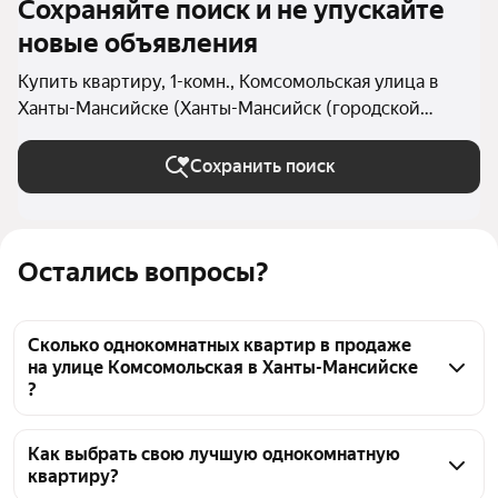
Сохраняйте поиск и не упускайте
новые объявления
Купить квартиру, 1-комн., Комсомольская улица в
Ханты-Мансийске (Ханты-Мансийск (городской
округ))
Сохранить поиск
Остались вопросы?
Сколько однокомнатных квартир в продаже
на улице Комсомольская в Ханты-Мансийске
?
На Яндекс Недвижимости в продаже на улице 
Комсомольская в Ханты-Мансийске 67 
Как выбрать свою лучшую однокомнатную
квартиру?
однокомнатных квартир, из них 5 объявлений от 