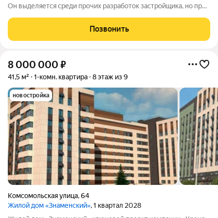
Он выделяется среди прочих разработок застройщика, но при
этом сохраняет фирменный стиль бренда. Комплекс
расположен в одной из самых удачных зон ХантыМансийска. В
Позвонить
шаговой доступности вся
8 000 000
₽
41,5 м²
1-комн. квартира
8 этаж из 9
новостройка
Комсомольская улица
,
64
Жилой дом «Знаменский»
, 1 квартал 2028