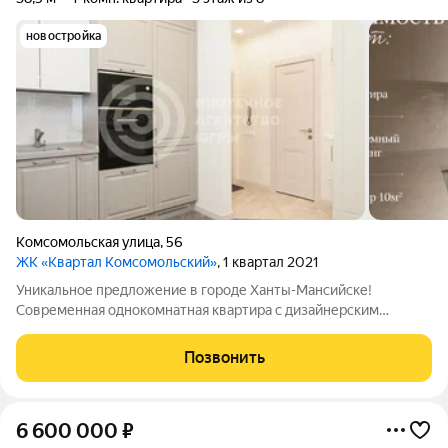
новостройка
Комсомольская улица
,
56
ЖК «Квартал Комсомольский»
, 1 квартал 2021
Уникальное предложение в городе Ханты-Мансийске!
Современная однокомнатная квартира с дизайнерским
ремонтом в самом центре Подземный паркинг, в который вы
можете спуститься на лифте Кладовое помещение 10
Позвонить
квадратных метров рядом с вашим машиноместом В
6 600 000
₽