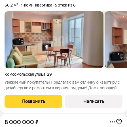
66,2 м²
1-комн. квартира
5 этаж из 6
Комсомольская улица
,
29
Уважаемый покупатель! Предлагаю вам отличную квартиру с
дизайнерским ремонтом в кирпичном доме! Дом с хорошей
шумоизоляцией, высота потолков 3 метра. Квартира очень
теплая и светлая. В ванной и на кухне смонтирован теплый
Позвонить
Написать
пол. Удобная планировка:
8 000 000
₽