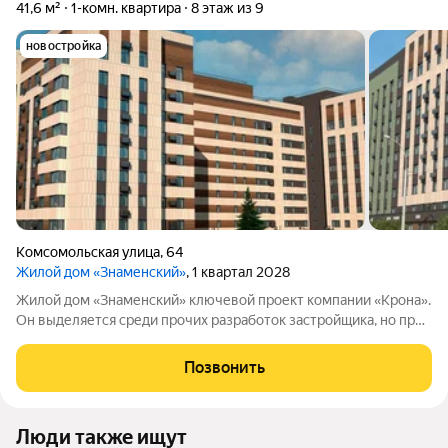
41,6 м²
1-комн. квартира
8 этаж из 9
новостройка
Комсомольская улица
,
64
Жилой дом «Знаменский»
, 1 квартал 2028
Жилой дом «Знаменский» ключевой проект компании «Крона».
Он выделяется среди прочих разработок застройщика, но при
этом сохраняет фирменный стиль бренда. Дом расположен в
одной из самых удачных локаций ХантыМансийска: в центре
Позвонить
города, где в шаговой
Люди также ищут