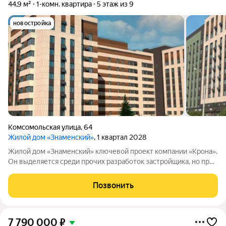
44,9 м²
1-комн. квартира
5 этаж из 9
новостройка
Комсомольская улица
,
64
Жилой дом «Знаменский»
, 1 квартал 2028
Жилой дом «Знаменский» ключевой проект компании «Крона».
Он выделяется среди прочих разработок застройщика, но при
этом сохраняет фирменный стиль компании. Дом расположен
в одной из самых удачных зон ХантыМансийска: в центре
Позвонить
города, где в шаговой
7 790 000
₽