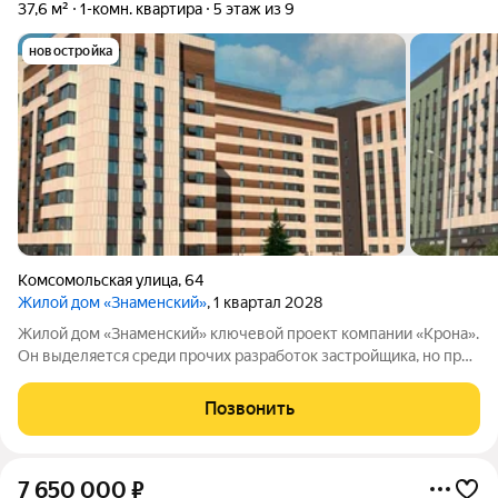
37,6 м²
1-комн. квартира
5 этаж из 9
новостройка
Комсомольская улица
,
64
Жилой дом «Знаменский»
, 1 квартал 2028
Жилой дом «Знаменский» ключевой проект компании «Крона».
Он выделяется среди прочих разработок застройщика, но при
этом сохраняет фирменный стиль компании. Дом расположен
в одной из самых удачных зон ХантыМансийска. В шаговой
Позвонить
доступности вся
7 650 000
₽