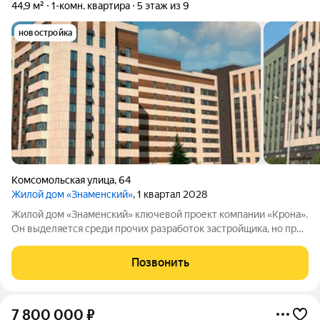
44,9 м²
1-комн. квартира
5 этаж из 9
новостройка
Комсомольская улица
,
64
Жилой дом «Знаменский»
, 1 квартал 2028
Жилой дом «Знаменский» ключевой проект компании «Крона».
Он выделяется среди прочих разработок застройщика, но при
этом сохраняет фирменный стиль бренда. Комплекс
расположен в одной из самых удачных зон ХантыМансийска. В
Позвонить
шаговой доступности вся
7 800 000
₽