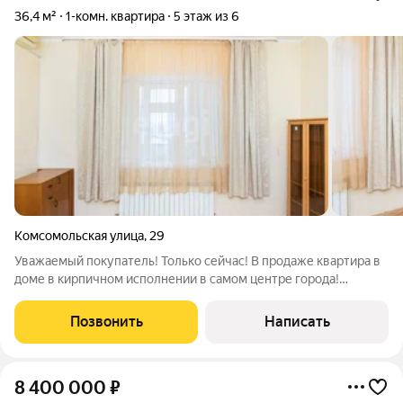
36,4 м²
1-комн. квартира
5 этаж из 6
Комсомольская улица
,
29
Уважаемый покупатель! Только сейчас! В продаже квартира в
доме в кирпичном исполнении в самом центре города!
Толщина стен в 2 кирпича, это говорит об отличной
шумоизоляции и качестве дома. В квартире очень уютно и
Позвонить
Написать
тепло, без посторонних запахов.
8 400 000
₽