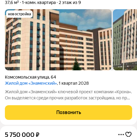
37,6 м²
1-комн. квартира
2 этаж из 9
новостройка
Комсомольская улица
,
64
Жилой дом «Знаменский»
, 1 квартал 2028
Жилой дом «Знаменский» ключевой проект компании «Крона».
Он выделяется среди прочих разработок застройщика, но при
этом сохраняет фирменный стиль бренда. Дом расположен в
одной из самых удачных локаций ХантыМансийска: в центре
Позвонить
города, где в шаговой
5 750 000
₽