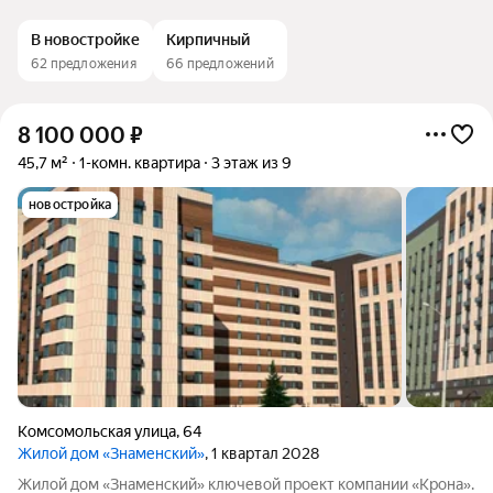
В новостройке
Кирпичный
62 предложения
66 предложений
8 100 000
₽
45,7 м²
1-комн. квартира
3 этаж из 9
новостройка
Комсомольская улица
,
64
Жилой дом «Знаменский»
, 1 квартал 2028
Жилой дом «Знаменский» ключевой проект компании «Крона».