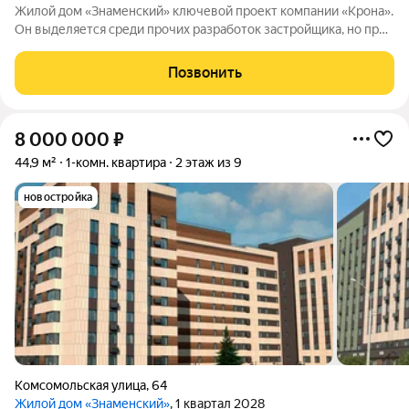
Жилой дом «Знаменский» ключевой проект компании «Крона».
Он выделяется среди прочих разработок застройщика, но при
этом сохраняет узнаваемые черты фирменного стиля. Дом
расположен в одной из самых удачных зон ХантыМансийска. В
Позвонить
шаговой доступности
8 000 000
₽
44,9 м²
1-комн. квартира
2 этаж из 9
новостройка
Комсомольская улица
,
64
Жилой дом «Знаменский»
, 1 квартал 2028