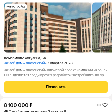
новостройка
Комсомольская улица
,
64
Жилой дом «Знаменский»
, 1 квартал 2028
Жилой дом «Знаменский» ключевой проект компании «Крона».
Он выделяется среди прочих разработок застройщика, но при
этом сохраняет узнаваемые черты фирменного стиля. Дом
расположен в одной из самых удачных зон ХантыМансийска. В
Позвонить
шаговой доступности
8 100 000
₽
45,7 м²
1-комн. квартира
2 этаж из 9