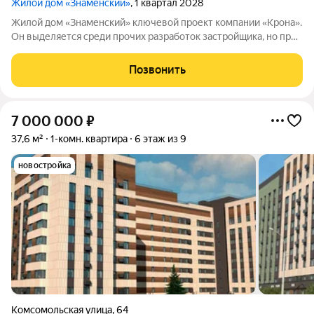
Жилой дом «Знаменский»
, 1 квартал 2028
Жилой дом «Знаменский» ключевой проект компании «Крона».
Он выделяется среди прочих разработок застройщика, но при
этом сохраняет фирменный стиль компании. Дом расположен
в одной из самых удачных зон ХантыМансийска. В шаговой
Позвонить
доступности вся
7 000 000
₽
37,6 м²
1-комн. квартира
6 этаж из 9
новостройка
Комсомольская улица
,
64