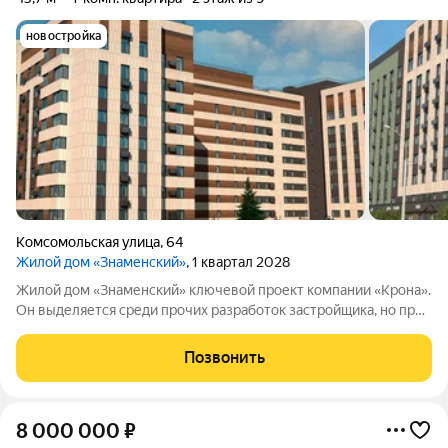
новостройка
Комсомольская улица
,
64
Жилой дом «Знаменский»
, 1 квартал 2028
Жилой дом «Знаменский» ключевой проект компании «Крона».
Он выделяется среди прочих разработок застройщика, но при
этом сохраняет фирменный стиль компании. Дом расположен
в одной из самых удачных зон ХантыМансийска. В шаговой
Позвонить
доступности вся
8 000 000
₽