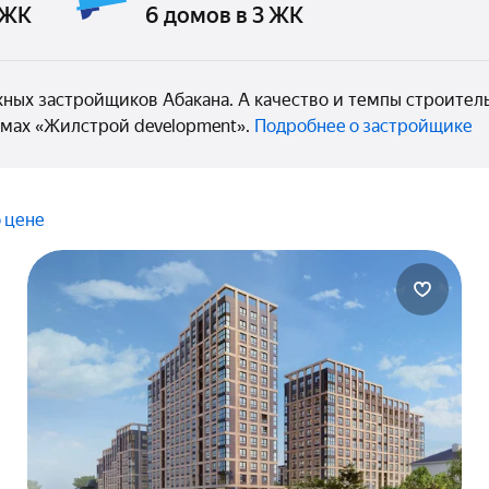
 ЖК
6 домов в 3 ЖК
жных застройщиков Абакана. А качество и темпы строитель
мах «Жилстрой development».
Подробнее о застройщике
 цене