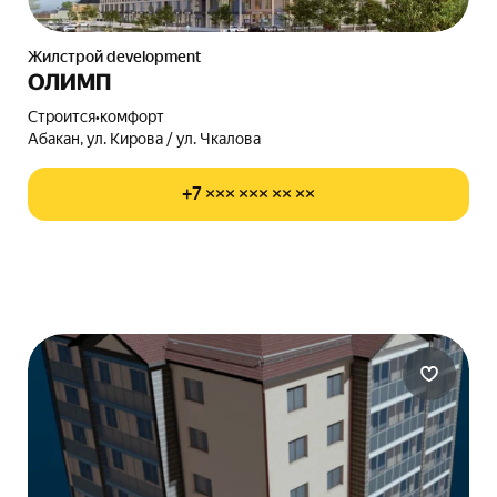
Жилстрой development
ОЛИМП
Строится
•
комфорт
Абакан, ул. Кирова / ул. Чкалова
+7 ××× ××× ×× ××