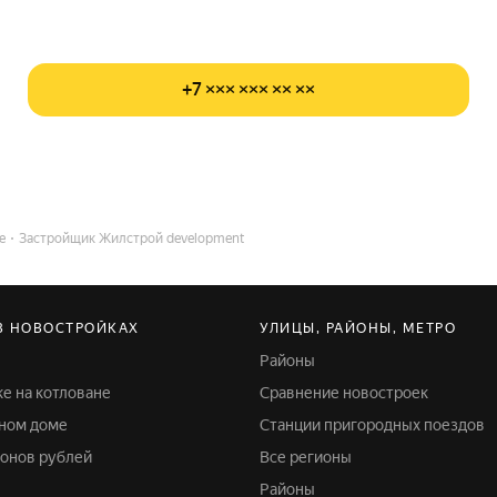
+7 ××× ××× ×× ××
е
Застройщик Жилстрой development
В НОВОСТРОЙКАХ
УЛИЦЫ, РАЙОНЫ, МЕТРО
Районы
ке на котловане
Сравнение новостроек
жном доме
Станции пригородных поездов
лионов рублей
Все регионы
Районы