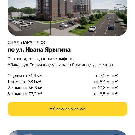
СЗ АЛЬТАРА ПЛЮС
по ул. Ивана Ярыгина
Строится, есть сданные
•
комфорт
Абакан, ул. Тельмана / ул. Ивана Ярыгина / ул. Чехова
Студии от 31,4 м²
от 7,2 млн ₽
1-комн. от 38,1 м²
от 8,4 млн ₽
2-комн. от 56,3 м²
от 10,8 млн ₽
3-комн. от 77,2 м²
от 13,5 млн ₽
+7 ××× ××× ×× ××