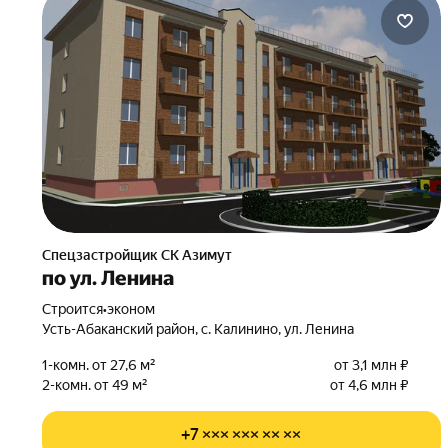
Спецзастройщик СК Азимут
по ул. Ленина
Строится
•
эконом
Усть-Абаканский район, с. Калинино, ул. Ленина
1-комн. от 27,6 м²
от 3,1 млн ₽
2-комн. от 49 м²
от 4,6 млн ₽
+7 ××× ××× ×× ××