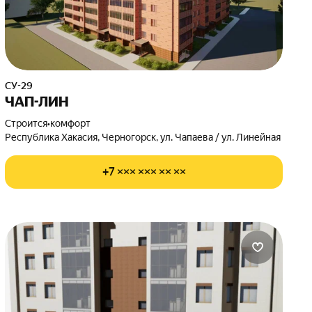
СУ-29
ЧАП-ЛИН
Строится
•
комфорт
Республика Хакасия, Черногорск, ул. Чапаева / ул. Линейная
+7 ××× ××× ×× ××