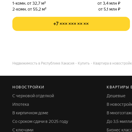
1-комн. от 32,7 м²
от 3,4 млн ₽
2-комн. от 55,2 м²
от 5,1 млн ₽
+7 ××× ××× ×× ××
Недвижимость в Республике Хакасия
Купить
Квартира в новостройк
НОВОСТРОЙКИ
КВАРТИРЫ 
С черновой отделкой
Дешевые
Ипотека
В новострой
В кирпичном доме
В многоэта
Со сроком сдачи в 2025 году
До 3,5 мил
С ключами
Бизнес класс