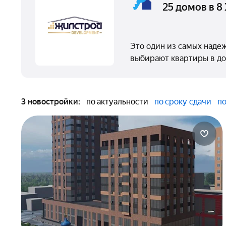
25 домов в 8
Это один из самых наде
выбирают квартиры в до
3 новостройки:
по актуальности
по сроку сдачи
по