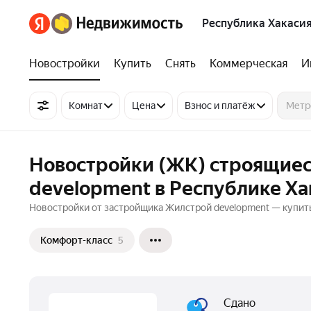
Республика Хакаси
Новостройки
Купить
Снять
Коммерческая
И
Комнат
Цена
Взнос и платёж
Новостройки (ЖК) строящиес
development в Республике Ха
Новостройки от застройщика Жилстрой development — купить
Комфорт-класс
5
Сдано