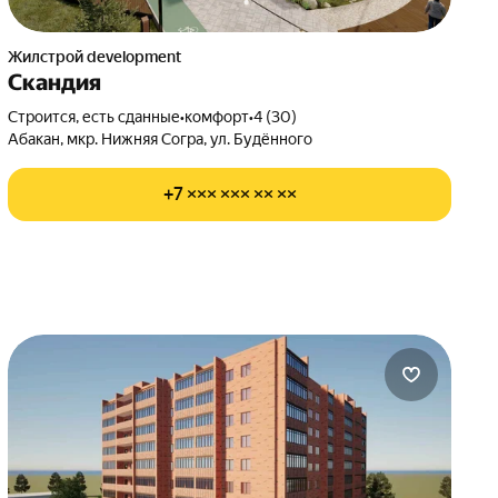
Жилстрой development
Скандия
Строится, есть сданные
•
комфорт
•
4 (30)
Абакан, мкр. Нижняя Согра, ул. Будённого
+7 ××× ××× ×× ××