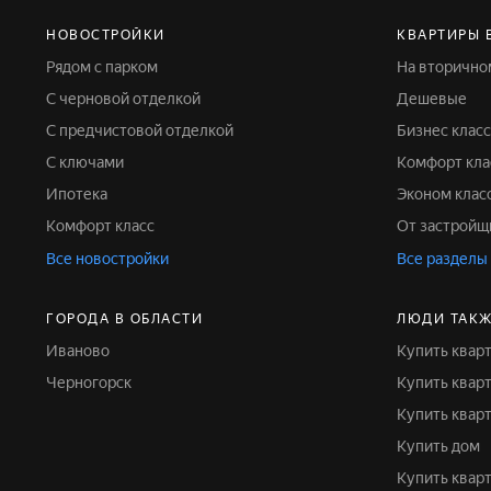
НОВОСТРОЙКИ
КВАРТИРЫ 
Рядом с парком
На вторичн
С черновой отделкой
Дешевые
С предчистовой отделкой
Бизнес класс
С ключами
Комфорт кла
Ипотека
Эконом клас
Комфорт класс
От застройщ
Все новостройки
Все разделы
ГОРОДА В ОБЛАСТИ
ЛЮДИ ТАКЖ
Иваново
Купить квар
Черногорск
Купить ква
Купить ква
Купить дом
Купить квар