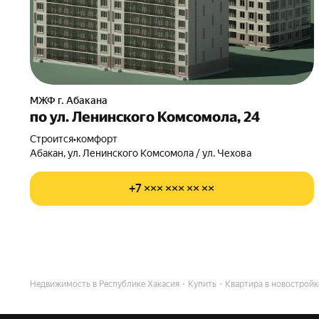
МЖФ г. Абакана
по ул. Ленинского Комсомола, 24
Строится
•
комфорт
Абакан, ул. Ленинского Комсомола / ул. Чехова
+7 ××× ××× ×× ××
Недвижимость в Республике Хакасия
Купить
Квартира в новостройк