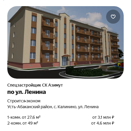
Спецзастройщик СК Азимут
по ул. Ленина
Строится
•
эконом
Усть-Абаканский район, с. Калинино, ул. Ленина
1-комн. от 27,6 м²
от 3,1 млн ₽
2-комн. от 49 м²
от 4,6 млн ₽