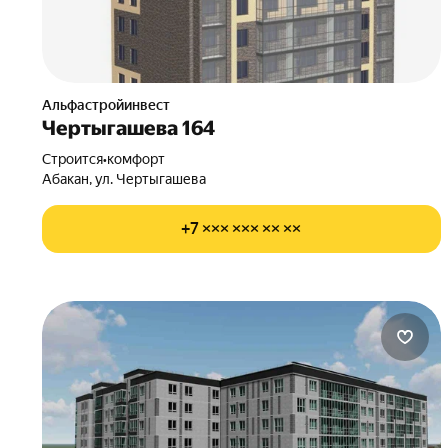
Альфастройинвест
Чертыгашева 164
Строится
•
комфорт
Абакан, ул. Чертыгашева
+7 ××× ××× ×× ××