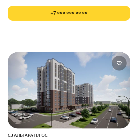
+7 ××× ××× ×× ××
СЗ АЛЬТАРА ПЛЮС