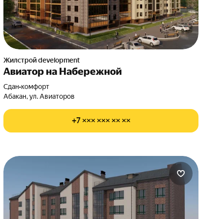
Жилстрой development
Авиатор на Набережной
Сдан
•
комфорт
Абакан, ул. Авиаторов
+7 ××× ××× ×× ××