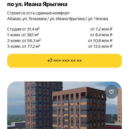
по ул. Ивана Ярыгина
Строится, есть сданные
•
комфорт
Абакан, ул. Тельмана / ул. Ивана Ярыгина / ул. Чехова
Студии от 31,4 м²
от 7,2 млн ₽
1-комн. от 38,1 м²
от 8,4 млн ₽
2-комн. от 56,3 м²
от 10,8 млн ₽
3-комн. от 77,2 м²
от 13,5 млн ₽
+7 ××× ××× ×× ××