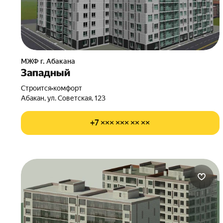
МЖФ г. Абакана
Западный
Строится
•
комфорт
Абакан, ул. Советская, 123
+7 ××× ××× ×× ××