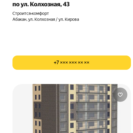
по ул. Колхозная, 43
Строится
•
комфорт
Абакан, ул. Колхозная / ул. Кирова
+7 ××× ××× ×× ××