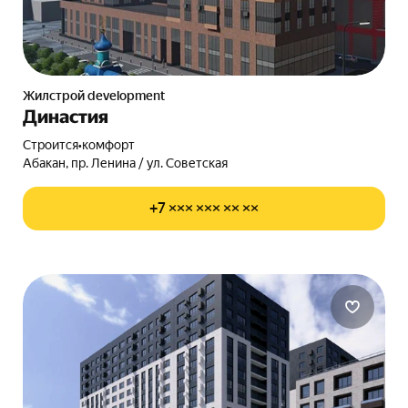
Жилстрой development
Династия
Строится
•
комфорт
Абакан, пр. Ленина / ул. Советская
+7 ××× ××× ×× ××