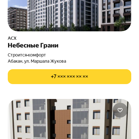
АСХ
Небесные Грани
Строится
•
комфорт
Абакан, ул. Маршала Жукова
+7 ××× ××× ×× ××