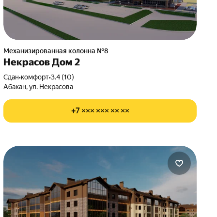
Механизированная колонна №8
Некрасов Дом 2
Сдан
•
комфорт
•
3.4 (10)
Абакан, ул. Некрасова
+7 ××× ××× ×× ××