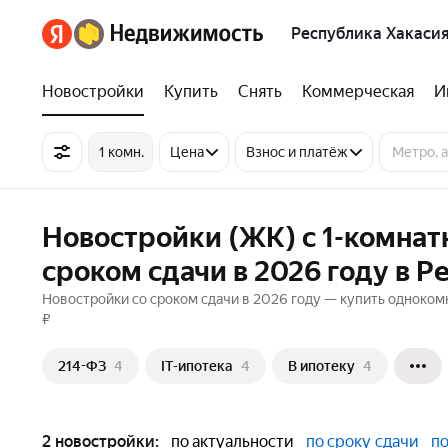
Республика Хакаси
Новостройки
Купить
Снять
Коммерческая
И
1 комн.
Цена
Взнос и платёж
Новостройки (ЖК) с 1-комна
сроком сдачи в 2026 году в Р
Новостройки со сроком сдачи в 2026 году — купить одноком
₽
214-ФЗ
4
IT-ипотека
4
В ипотеку
4
2 новостройки:
по актуальности
по сроку сдачи
по