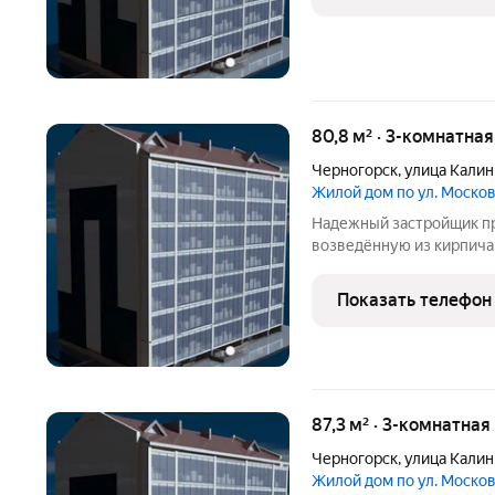
80,8 м² · 3-комнатна
Черногорск
,
улица Калин
Жилой дом по ул. Моско
Надежный застройщик пр
возведённую из кирпича
Показать телефон
87,3 м² · 3-комнатная
Черногорск
,
улица Калин
Жилой дом по ул. Моско