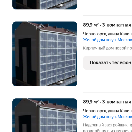
89,9 м² · 3-комнатна
Черногорск
,
улица Калин
Жилой дом по ул. Моско
Кирпичный дом новой по
Показать телефон
89,9 м² · 3-комнатная
Черногорск
,
улица Калин
Жилой дом по ул. Моско
Надежный застройщик пр
возведённую из кирпича