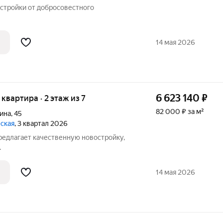
стройки от добросовестного
14 мая 2026
6 623 140
₽
я квартира · 2 этаж из 7
82 000 ₽ за м²
ина
,
45
вская
, 3 квартал 2026
едлагает качественную новостройку,
.
14 мая 2026