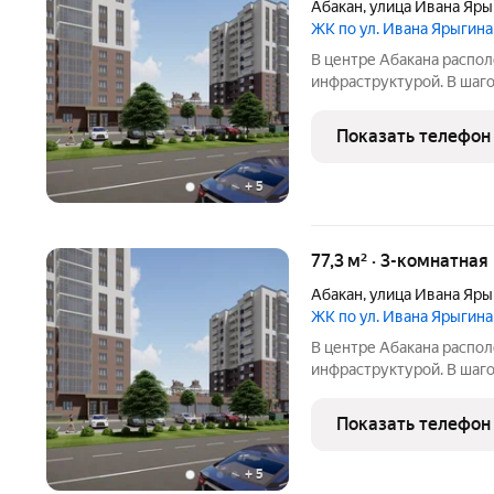
Абакан
,
улица Ивана Яры
ЖК по ул. Ивана Ярыгина
В центре Абакана распо
инфраструктурой. В шаго
детские сады и школы, д
сельскохозяйственный ры
Показать телефон
Комплекс состоит из дв
+
5
77,3 м² · 3-комнатная
Абакан
,
улица Ивана Яры
ЖК по ул. Ивана Ярыгина
В центре Абакана распо
инфраструктурой. В шаго
детские сады и школы, д
сельскохозяйственный ры
Показать телефон
Комплекс состоит из дв
+
5