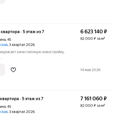
6 623 140
₽
я квартира · 5 этаж из 7
82 000 ₽ за м²
ина
,
45
вская
, 3 квартал 2026
едлагает качественную новостройку,
.
14 мая 2026
7 161 060
₽
 квартира · 5 этаж из 7
82 000 ₽ за м²
ина
,
45
вская
, 3 квартал 2026