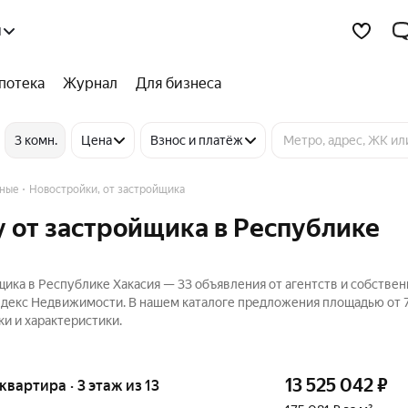
я
потека
Журнал
Для бизнеса
3 комн.
Цена
Взнос и платёж
ные
Новостройки, от застройщика
 от застройщика в Республике
ика в Республике Хакасия — 33 объявления от агентств и собствен
 Яндекс Недвижимости. В нашем каталоге предложения площадью от 7
ки и характеристики.
13 525 042
₽
 квартира · 3 этаж из 13