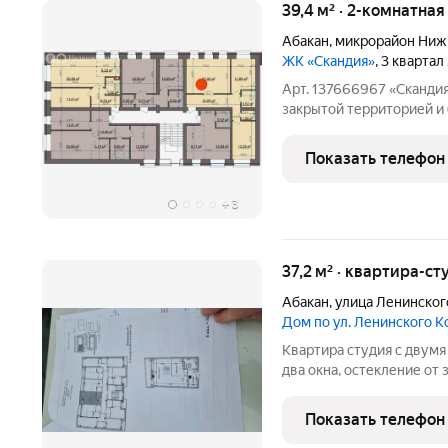
39,4 м² · 2-комнатная
Абакан
,
микрорайон Ниж
ЖК «Скандия»
, 3 квартал
Арт. 137666967 «Сканди
закрытой территорией и
спокойная и безопасная 
лишнего шума. Пред-чист
Показать телефон
улучшенная отделка:
+
3
37,2 м² · квартира-ст
Абакан
,
улица Ленинско
Дом по ул. Ленинского 
Квартира студия с двумя
два окна, остекление от
стены и полы. Сертифика
собственник. Центр Абак
Показать телефон
Лилия