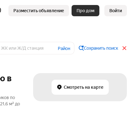
Разместить объявление
Про дом
Войти
Сохранить поиск
Район
ю в
Смотреть на карте
иков по
1,6 м² до