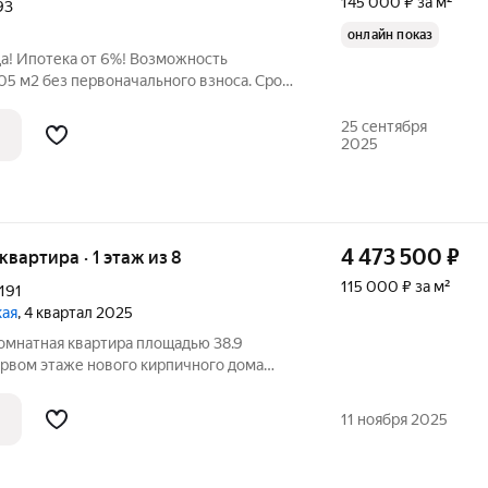
145 000 ₽ за м²
93
онлайн показ
а! Ипотека от 6%! Возможность
05 м2 без первоначального взноса. Срок
я более подробной консультации звоните.
25 сентября
2025
4 473 500
₽
 квартира · 1 этаж из 8
115 000 ₽ за м²
191
кая
, 4 квартал 2025
омнатная квартира площадью 38.9
ервом этаже нового кирпичного дома
сположенного по адресу: город Абакан,
ица Хакасская, дом 191. Просторная кухня
11 ноября 2025