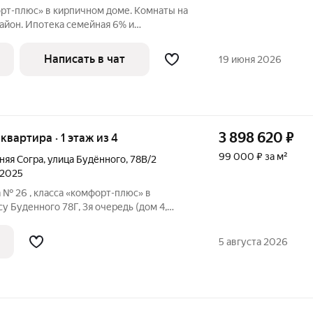
орт-плюс» в кирпичном доме. Комнаты на
айон. Ипотека семейная 6% и
р Работю с другими регионами
 с уважением Лилия
Написать в чат
19 июня 2026
3 898 620
₽
 квартира · 1 этаж из 4
99 000 ₽ за м²
няя Согра
,
улица Будённого
,
78В/2
 2025
 № 26 , класса «комфорт-плюс» в
у Буденного 78Г, 3я очередь (дом 4,
й комплекс в скандинавском стиле,
ия горы Любви. Проект объединяет
5 августа 2026