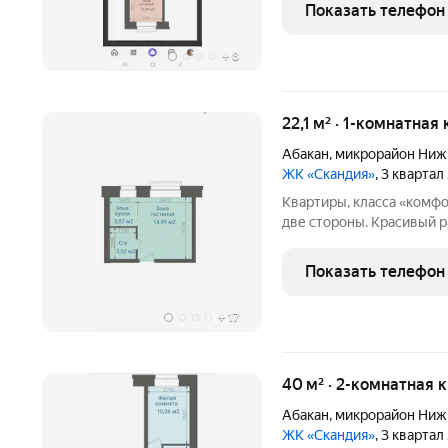
дистанционно! Звоните,
Показать телефон
+
8
22,1 м² · 1-комнатная
Абакан
,
микрорайон Ниж
ЖК «Скандия»
, 3 квартал
Квартиры, класса «комф
две стороны. Красивый р
господдержка. От 2274 т
дистанционно! Звоните,
Показать телефон
+
17
40 м² · 2-комнатная 
Абакан
,
микрорайон Ниж
ЖК «Скандия»
, 3 квартал