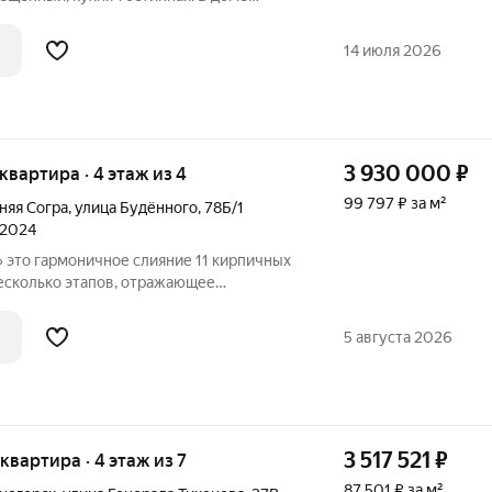
а также имеется железная дверь для
ости. Территория закрытая, что
14 июля 2026
3 930 000
₽
 квартира · 4 этаж из 4
99 797 ₽ за м²
няя Согра
,
улица Будённого
,
78Б/1
 2024
ных
несколько этапов, отражающее
ю простоты и функциональности.
 в комплексе, отличаются
5 августа 2026
нных
3 517 521
₽
 квартира · 4 этаж из 7
87 501 ₽ за м²