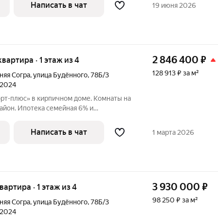
 с уважением Лилия
Написать в чат
19 июня 2026
2 846 400
₽
 квартира · 1 этаж из 4
128 913 ₽ за м²
няя Согра
,
улица Будённого
,
78Б/3
 2024
орт-плюс» в кирпичном доме. Комнаты на
айон. Ипотека семейная 6% и
р Работю с другими регионами
 с уважением Лилия
Написать в чат
1 марта 2026
3 930 000
₽
квартира · 1 этаж из 4
98 250 ₽ за м²
няя Согра
,
улица Будённого
,
78Б/3
 2024