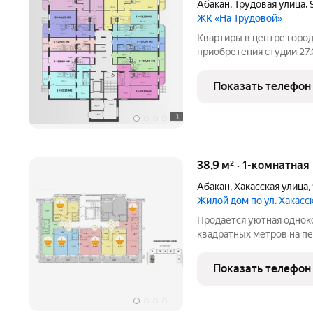
Абакан
,
Трудовая улица
,
ЖК «На Трудовой»
Квартиры в центре город
приобретения студии 27.
сдачи дома 2026 год. Дл
Показать телефон
38,9 м² · 1-комнатная
Абакан
,
Хакасская улица
,
Жилой дом по ул. Хакасс
Продаётся уютная однок
квадратных метров на п
2025 года постройки, ра
Западный микрорайон, ул
Показать телефон
размером 7.8