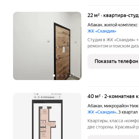
22 м² · квартира-студ
Абакан
,
жилой комплекс
ЖК «Скандия»
Студия в ЖК «Скандия» + 
ремонтом и поиском диза
а готовое решение для с
будущу
Показать телефон
+
7
40 м² · 2-комнатная 
Абакан
,
микрорайон Ниж
ЖК «Скандия»
, 3 квартал
Квартиры, класса «комф
две стороны. Красивый р
господдержка. От 2274 т