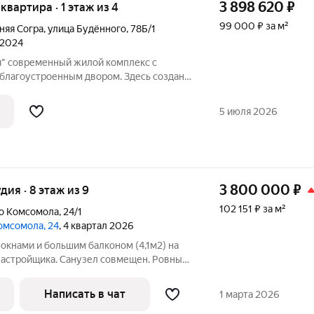
3 898 620
₽
 квартира · 1 этаж из 4
99 000 ₽ за м²
няя Согра
,
улица Будённого
,
78Б/1
 2024
я" современный жилой комплекс с
 благоустроенным двором. Здесь создана
среда без транзитного движения и
овая отделка квартир. Ровные стены:
5 июля 2026
3 800 000
₽
удия · 8 этаж из 9
102 151 ₽ за м²
го Комсомола
,
24/1
Комсомола, 24
, 4 квартал 2026
 окнами и большим балконом (4,1м2) на
 застройщика. Санузел совмещен. Ровные
т на натяжные потолки. Один взрослый
ана. Рядом ХГУ. Звоните, с уважением
Написать в чат
1 марта 2026