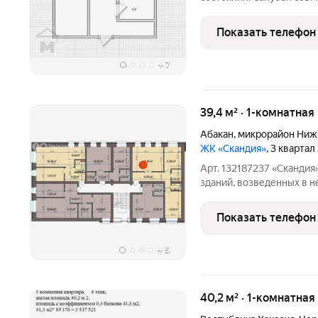
центральное отопление, 
дополнительной безопасн
Показать телефон
обеспечивает комфорт и
+
7
39,4 м² · 1-комнатная
Абакан
,
микрорайон Ниж
ЖК «Скандия»
, 3 квартал
Арт. 132187237 «Скандия» это гармоничное слияние 11 кирпич
зданий, возведенных в 
скандинавскую философи
Квартиры, предлагаемые
Показать телефон
разнообразием продума
+
5
40,2 м² · 1-комнатная