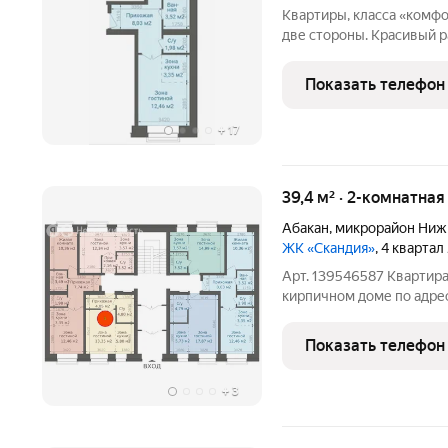
Квартиры, класса «комф
две стороны. Красивый р
господдержка. От 2274 т
дистанционно! Звоните,
Показать телефон
+
17
39,4 м² · 2-комнатная
Абакан
,
микрорайон Ниж
ЖК «Скандия»
, 4 квартал
Арт. 139546587 Квартира
кирпичном доме по адрес
секция 1) Скандия - жило
расположенный у поднож
Показать телефон
малоэтажную
+
3