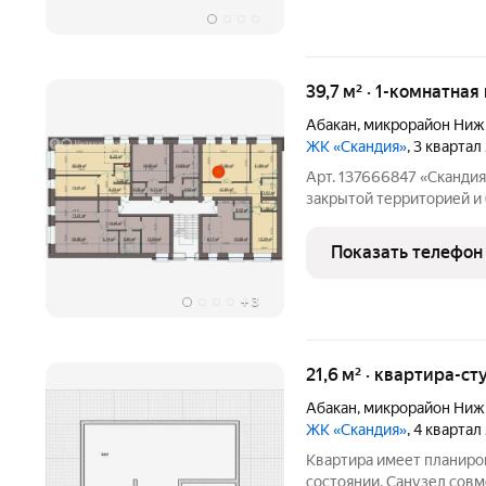
39,7 м² · 1-комнатная
Абакан
,
микрорайон Ниж
ЖК «Скандия»
, 3 квартал
Арт. 137666847 «Сканди
закрытой территорией и
спокойная и безопасная 
лишнего шума. Пред-чист
Показать телефон
улучшенная отделка:
+
3
21,6 м² · квартира-ст
Абакан
,
микрорайон Ниж
ЖК «Скандия»
, 4 квартал
Квартира имеет планиров
состоянии. Санузел совм