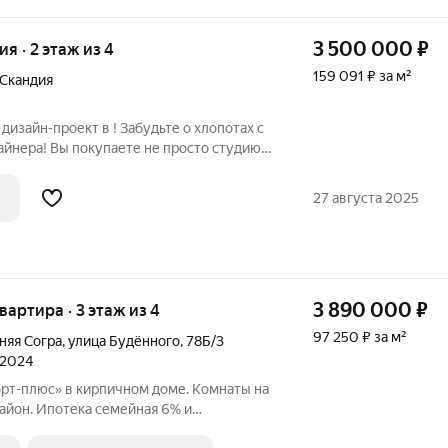
3 500 000
₽
ия · 2 этаж из 4
159 091 ₽ за м²
 Скандия
дизайн-проект в ! Забудьте о хлопотах с
йнера! Вы покупаете не просто студию,
частливой жизни. Что входит в вашу
ю квартиру: Новый дом в эко-квартале с зеленым парком
27 августа 2025
3 890 000
₽
квартира · 3 этаж из 4
97 250 ₽ за м²
няя Согра
,
улица Будённого
,
78Б/3
 2024
орт-плюс» в кирпичном доме. Комнаты на
айон. Ипотека семейная 6% и
р Работю с другими регионами