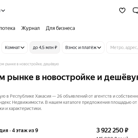
я
потека
Журнал
Для бизнеса
Комнат
до 4,5 млн ₽
Взнос и платёж
ом рынке в новостройке, дешёвую
м рынке в новостройке и дешёву
ую в Республике Хакасия — 26 объявлений от агентств и собственн
Яндекс Недвижимости. В нашем каталоге предложения площадью от 2
ки и характеристики.
3 922 250
₽
удия · 4 этаж из 9