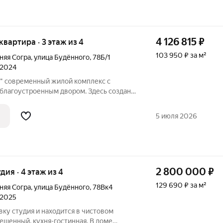
4 126 815
₽
 квартира · 3 этаж из 4
103 950 ₽ за м²
няя Согра
,
улица Будённого
,
78Б/1
 2024
я" современный жилой комплекс с
 благоустроенным двором. Здесь создана
среда без транзитного движения и
овая отделка квартир. Ровные стены:
5 июля 2026
2 800 000
₽
удия · 4 этаж из 4
129 690 ₽ за м²
няя Согра
,
улица Будённого
,
78Вк4
 2025
ку студия и находится в чистовом
ещенный, кухня-гостинная. В доме