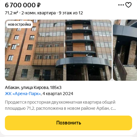
6 700 000
₽
71,2 м²
2-комн. квартира
9 этаж из 12
новостройка
Абакан
,
улица Кирова
,
185к3
ЖК «Арена-Парк»
, 4 квартал 2024
Продается просторная двухкомнатная квартира общей
площадью 71,2, расположена в новом районе Арбан, с
отличной возможностью перепланировки благодаря
отсутствию несущих стен. Предложение отличается выгодной
Позвонить
ценой, которая значительно ниже стоимости