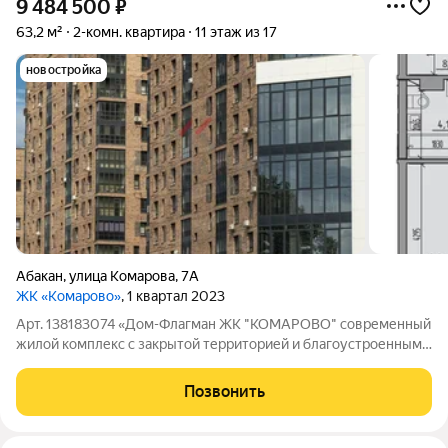
9 484 500
₽
63,2 м²
2-комн. квартира
11 этаж из 17
новостройка
Абакан
,
улица Комарова
,
7А
ЖК «Комарово»
, 1 квартал 2023
Арт. 138183074 «Дом-Флагман ЖК "КОМАРОВО" современный
жилой комплекс с закрытой территорией и благоустроенным
двором. Здесь создана спокойная и безопасная среда без
транзитного движения и лишнего шума. Пред-чистовая
Позвонить
отделка квартир. Ровные стены: