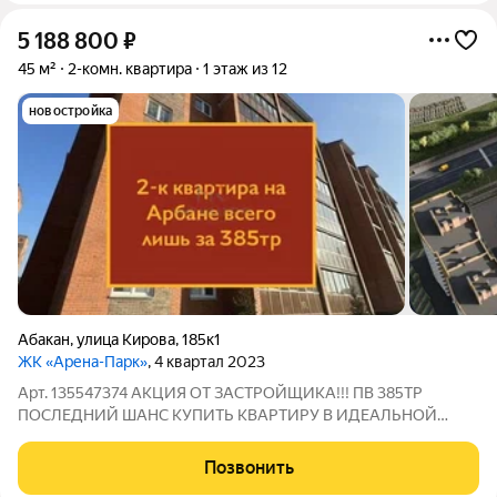
5 188 800
₽
45 м²
2-комн. квартира
1 этаж из 12
новостройка
Абакан
,
улица Кирова
,
185к1
ЖК «Арена-Парк»
, 4 квартал 2023
Арт. 135547374 АКЦИЯ ОТ ЗАСТРОЙЩИКА!!! ПВ 385ТР
ПОСЛЕДНИЙ ШАНС КУПИТЬ КВАРТИРУ В ИДЕАЛЬНОЙ
НОВОСТРОЙКЕ ПО СПЕЦИАЛЬНЫМ УСЛОВИЯМ ИПОТЕКИ!
Действует уникальная акция: Процентная ставка всего 6%!
Позвонить
Время работает против вас квартиры уходят быстрее, чем