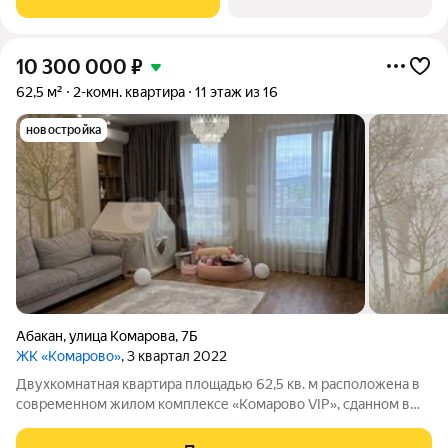
10 300 000
₽
62,5 м²
2-комн. квартира
11 этаж из 16
новостройка
Абакан
,
улица Комарова
,
7Б
ЖК «Комарово»
, 3 квартал 2022
Двухкомнатная квартира площадью 62,5 кв. м расположена в
современном жилом комплексе «Комарово VIP», сданном в
эксплуатацию в 2022 году. Кирпичные стены обеспечивают
высокий уровень шумоизоляции, а продуманная планировка