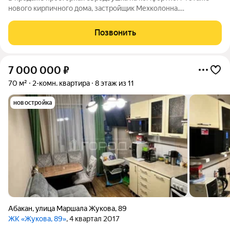
нового кирпичного дома, застройщик Мехколонна.
Современная планировка - просторная гостиная с выделенной
зоной кухни, совмещенный санузел, большая лоджия. Также
Позвонить
два окна в гостиной позволяют
7 000 000
₽
70 м²
2-комн. квартира
8 этаж из 11
новостройка
Абакан
,
улица Маршала Жукова
,
89
ЖК «Жукова, 89»
, 4 квартал 2017