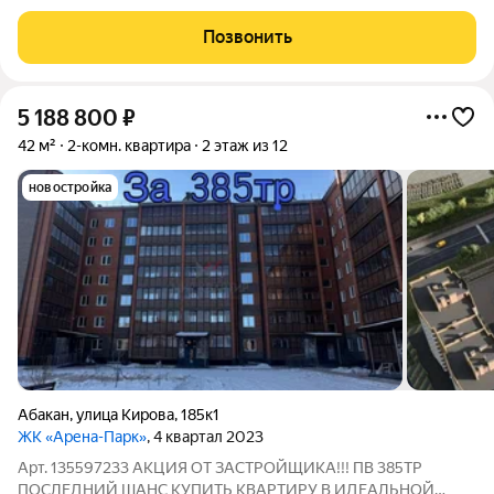
находится на 7 этаже, с момента сдачи в ней никто не жил,
ремонт ещё не начинался отличная возможность создать
Позвонить
интерьер по своему вкусу. Из
5 188 800
₽
42 м²
2-комн. квартира
2 этаж из 12
новостройка
Абакан
,
улица Кирова
,
185к1
ЖК «Арена-Парк»
, 4 квартал 2023
Арт. 135597233 АКЦИЯ ОТ ЗАСТРОЙЩИКА!!! ПВ 385ТР
ПОСЛЕДНИЙ ШАНС КУПИТЬ КВАРТИРУ В ИДЕАЛЬНОЙ