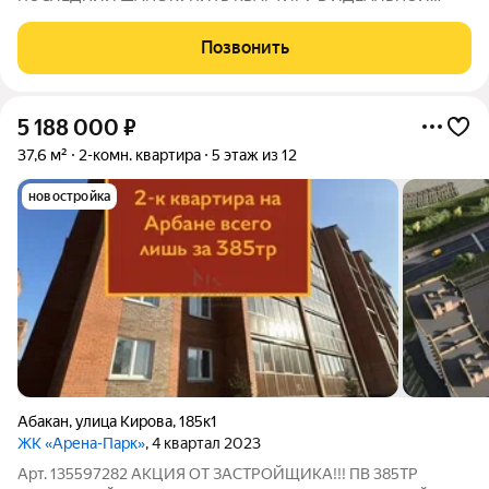
НОВОСТРОЙКЕ ПО СПЕЦИАЛЬНЫМ УСЛОВИЯМ ИПОТЕКИ!
Действует уникальная акция: Процентная ставка всего 6%!
Позвонить
Время работает против вас квартиры уходят быстрее, чем
5 188 000
₽
37,6 м²
2-комн. квартира
5 этаж из 12
новостройка
Абакан
,
улица Кирова
,
185к1
ЖК «Арена-Парк»
, 4 квартал 2023
Арт. 135597282 АКЦИЯ ОТ ЗАСТРОЙЩИКА!!! ПВ 385ТР