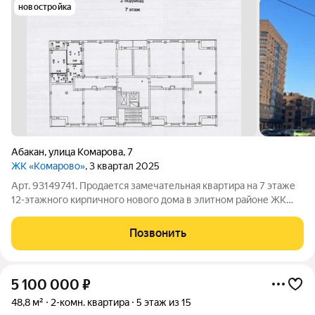
новостройка
Абакан
,
улица Комарова
,
7
ЖК «Комарово»
, 3 квартал 2025
Арт. 93149741. Продается замечательная квартира на 7 этаже
12-этажного кирпичного нового дома в элитном районе ЖК
Комарово-VIP (Дом-Флагман). Адрес: г. Абакан, ул. Комарова 7.
Общая площадь квартиры 41,8 кв.м. Комнаты 12,3 кв.м., и 14,3
Позвонить
кв.м.-
5 100 000
₽
48,8 м²
2-комн. квартира
5 этаж из 15