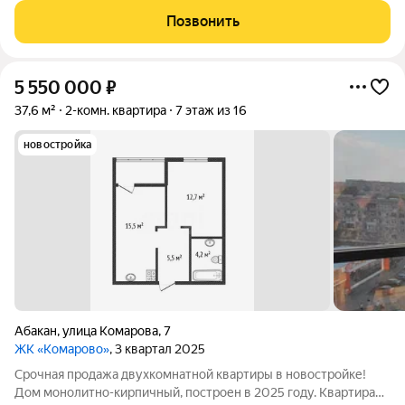
изoлиpoвaнные. Из окoн oткpывaeтся вид на улицу, eсть
Позвонить
зaстекленнaя лоджия для
5 550 000
₽
37,6 м²
2-комн. квартира
7 этаж из 16
новостройка
Абакан
,
улица Комарова
,
7
ЖК «Комарово»
, 3 квартал 2025
Срочная продажа двухкомнатной квартиры в новостройке!
Дом монолитно-кирпичный, построен в 2025 году. Квартира