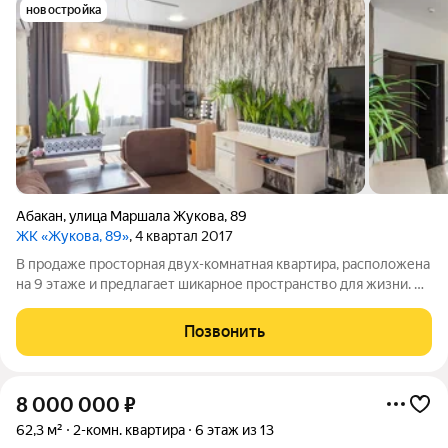
новостройка
Абакан
,
улица Маршала Жукова
,
89
ЖК «Жукова, 89»
, 4 квартал 2017
В продаже просторная двух-комнатная квартира, расположена
на 9 этаже и предлагает шикарное пространство для жизни. Из
окон открывается восхитительный вид на горы и
завораживающие закаты. Прекрасное место для посиделок с
Позвонить
семьей или друзьями и
8 000 000
₽
62,3 м²
2-комн. квартира
6 этаж из 13