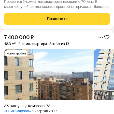
Продается 2-комнатная квартира в площадью 70 кв.м. В
квартире удобная планировка: просторная прихожая, большой
зал, вместительная комната, отдельная кухня с выходом на
застеклённую лоджию, раздельный санузел. Окна на две
Позвонить
стороны. Выполнен
7 400 000
₽
48,3 м²
2-комн. квартира
8 этаж из 13
новостройка
Абакан
,
улица Комарова
,
7А
ЖК «Комарово»
, 1 квартал 2023