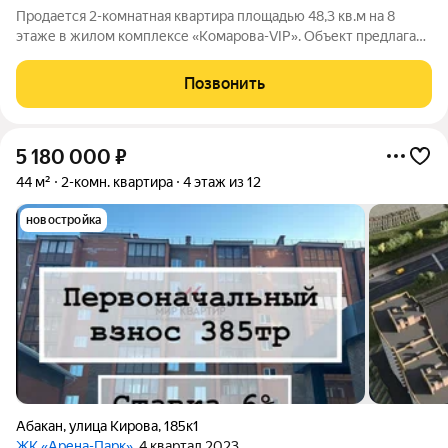
Продается 2-комнатная квартира площадью 48,3 кв.м на 8
этаже в жилом комплексе «Комарова-VIP». Объект предлагает
функциональную свободную планировку, позволяющую
эффективно организовать пространство под индивидуальные
Позвонить
потребности. Квартира сдана с
5 180 000
₽
44 м²
2-комн. квартира
4 этаж из 12
новостройка
Абакан
,
улица Кирова
,
185к1
ЖК «Арена-Парк»
, 4 квартал 2023