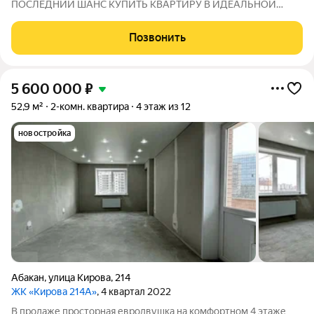
ПОСЛЕДНИЙ ШАНС КУПИТЬ КВАРТИРУ В ИДЕАЛЬНОЙ
НОВОСТРОЙКЕ ПО СПЕЦИАЛЬНЫМ УСЛОВИЯМ ИПОТЕКИ!
Действует уникальная акция: Процентная ставка всего 6%!
Позвонить
Время работает против вас квартиры уходят быстрее, чем
5 600 000
₽
52,9 м²
2-комн. квартира
4 этаж из 12
новостройка
Абакан
,
улица Кирова
,
214
ЖК «Кирова 214А»
, 4 квартал 2022
В продаже просторная евродвушка на комфортном 4 этаже