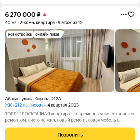
6 270 000
₽
40 м²
2-комн. квартира
9 этаж из 12
новостройка
онлайн показ
Абакан
,
улица Кирова
,
212А
ЖК «212 на Кирова»
, 4 квартал 2023
ТОРГ !!! РОСКОШНАЯ квартира с современным качественным
ремонтом, никто не жил, новый ремонт, новая мебель !
Полностью оборудованная для комфортного проживания -
МЕБЕЛИРОВАНА, С БЫТОВОЙ ТЕХНИКОЙ - входит в
Позвонить
стоимость квартиры ! Для тех, кто ищет жилье