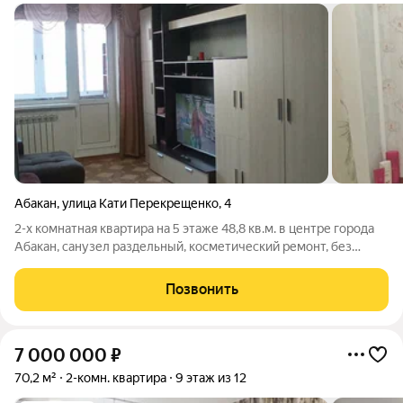
Абакан
,
улица Кати Перекрещенко
,
4
2-х комнатная квартира на 5 этаже 48,8 кв.м. в центре города
Абакан, санузел раздельный, косметический ремонт, без
обременений и долгов. ОБМЕН на равноценную 1 - комнатную
квартиру в Кызыле или дом в черте города. Инфраструктура
Позвонить
города в шаговой
7 000 000
₽
70,2 м²
2-комн. квартира
9 этаж из 12