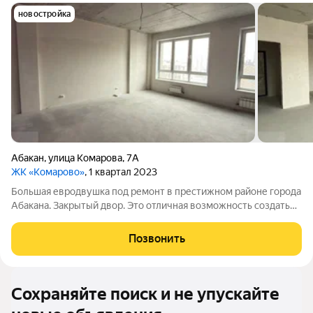
новостройка
Абакан
,
улица Комарова
,
7А
ЖК «Комарово»
, 1 квартал 2023
Большая евродвушка под ремонт в престижном районе города
Абакана. Закрытый двор. Это отличная возможность создать
современное жилье «под себя» по выгодной цене. Главные
преимущества: Локация: Желанный район Абакана с развитой
Позвонить
инфраструктурой. Все
Сохраняйте поиск и не упускайте