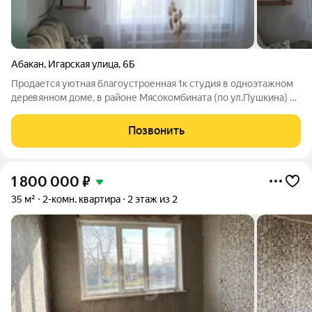
Абакан
,
Игарская улица
,
6Б
Продается уютная благоустроенная 1к студия в одноэтажном
дерeвянном дoме, в районе Мясокомбината (по ул.Пушкина) от
магазина "Тема" и ул. Пушкина 700 метров. Квартиры с
центальным отоплением, есть вода (скважина), септик, душ,
Позвонить
туалет. В квартире
1 800 000
₽
35 м²
2-комн. квартира
2 этаж из 2