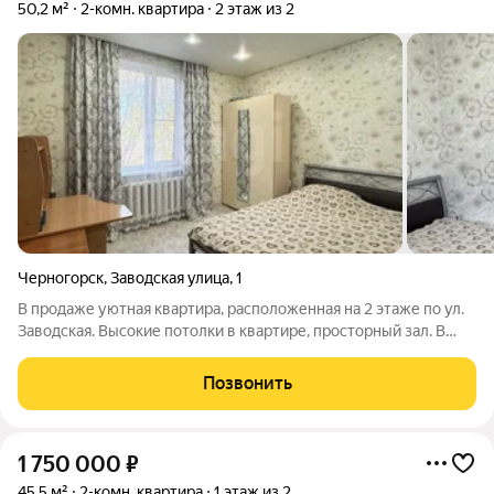
50,2 м²
2-комн. квартира
2 этаж из 2
Черногорск
,
Заводская улица
,
1
В продаже уютная квартира, расположенная на 2 этаже по ул.
Заводская. Высокие потолки в квартире, просторный зал. В
коридоре и спальне сделан свежий ремонт: уложен
качественный линолеум, новые обои, натяжные потолки с
Позвонить
регулируемым светом. Заменены
1 750 000
₽
45,5 м²
2-комн. квартира
1 этаж из 2