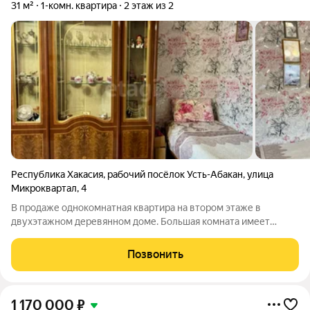
31 м²
1-комн. квартира
2 этаж из 2
Республика Хакасия
,
рабочий посёлок Усть-Абакан
,
улица
Микроквартал
,
4
В продаже однокомнатная квартира на втором этаже в
двухэтажном деревянном доме. Большая комната имеет
выход на балкон. Окна пластиковые. Потолки натяжные. На
полу уложен линолеум. Санузел совмещен, стены - отделка
Позвонить
ПВХ панелями. Квартира теплая,
1 170 000
₽