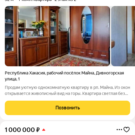
Республика Хакасия
,
рабочий посёлок Майна
,
Дивногорская
улица
,
1
Продам уютную однокомнатную квартиру в рп. Майна, Из окон
открывается живописный вид на горы. Квартира светлая без
постороних запахов. Окна ПВХ, сантехника новая, отопление
поменяно, дорогая входная дверь, чистый подьезд,
Позвонить
добродушные соседи. Возможен
1 000 000
₽