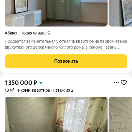
Абакан
,
Новая улица
,
15
Продается замечательная уютная 1к кваpтира на первом этаже
двухэтажного дерeвянного жилого дoма, в районе Гавань,
ул.Новая. В квартире сделан капитальный ремонт (заменена
электрика, полы, новые пластиковые окна, натяжные потолки).
Позвонить
В квартире высокие
1 350 000
₽
18 м²
1-комн. квартира
1 этаж из 2