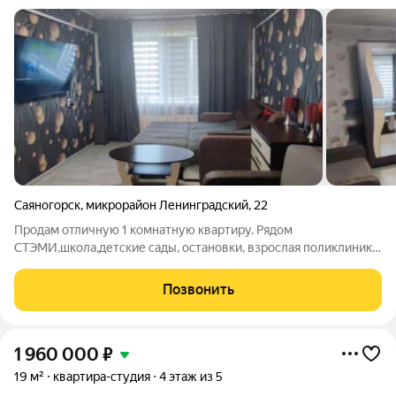
Саяногорск
,
микрорайон Ленинградский
,
22
Продам отличную 1 комнатную квартиру. Рядом
СТЭМИ,школа,детские сады, остановки, взрослая поликлиника.
1 взрослый собственник. Скорее звоните, записывайтесь на
показ.
Позвонить
1 960 000
₽
19 м²
квартира-студия
4 этаж из 5