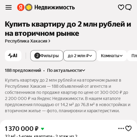
Купить квартиру до 2 млн рублей и
на вторичном рынке
Республика Хакасия
AI
Фильтры
до 2 млн ₽
Комнаты
Пл
2
188 предложений
•
по актуальности
Купить квартиру до 2 млн рублей и на вторичном рынке в
Республике Хакасия — 188 объявлений от агентств и
собственников по продаже квартир по цене от 300 000 ₽ до
2 200 000 ₽ на Яндекс Недвижимости. В нашем каталоге
предложения площадью от 14,2 м² до 76,8 м² в новостройках и
вторичном жилье — фото, планировки и характеристики.
1 370 000
₽
32 м²
1-комн. квартира
2 этаж из 2