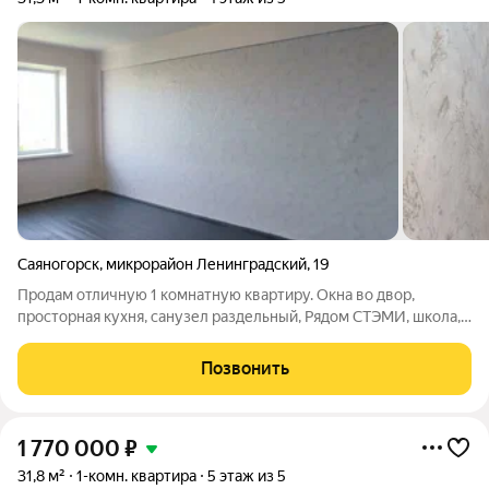
Саяногорск
,
микрорайон Ленинградский
,
19
Продам отличную 1 комнатную квартиру. Окна во двор,
просторная кухня, санузел раздельный, Рядом СТЭМИ, школа,
рядом детские сады, остановки, взрослая поликлиника. 1
взрослый собственник. Скорее звоните, записывайтесь на
Позвонить
показ.
1 770 000
₽
31,8 м²
1-комн. квартира
5 этаж из 5