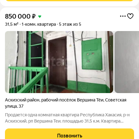
850 000
₽
31,5 м²
1-комн. квартира
5 этаж из 5
Аскизский район
,
рабочий посёлок Вершина Тёи
,
Советская
улица
,
37
Продается одна комнатная квартира Республика Хакасия, р-н
Аскизский, рп Вершина Теи. площадью 31,5 к.м. Квартира
требует косметического ремонта. Квартира используется для
сдачи в аренду спортсменам. Каждые три месяца приезжают
Позвонить