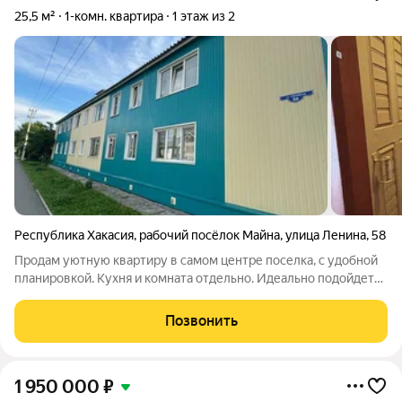
25,5 м²
1-комн. квартира
1 этаж из 2
Республика Хакасия
,
рабочий посёлок Майна
,
улица Ленина
,
58
Продам уютную квартиру в самом центре поселка, с удобной
планировкой. Кухня и комната отдельно. Идеально подойдет
маленькой семье,пожилым людям , либо семейной паре. В 5
минутах ходьбы остановка. Если у вас есть дети-эта квартира
Позвонить
идеальна для вас,
1 950 000
₽