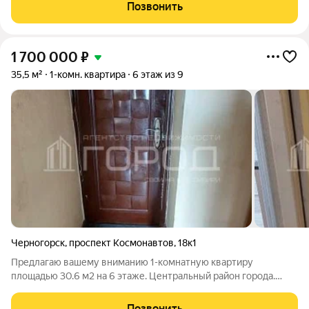
сдачи в аренду спортсменам. Каждые три месяца приезжают
Позвонить
лыжники со всей России
1 700 000
₽
35,5 м²
1-комн. квартира
6 этаж из 9
Черногорск
,
проспект Космонавтов
,
18к1
Предлагаю вашему вниманию 1-комнатную квартиру
площадью 30.6 м2 на 6 этаже. Центральный район города.
Квартира в общежитии полноценная однокомнатная удобной
планировки с большой кухней. На полах хороший линолеум,
Позвонить