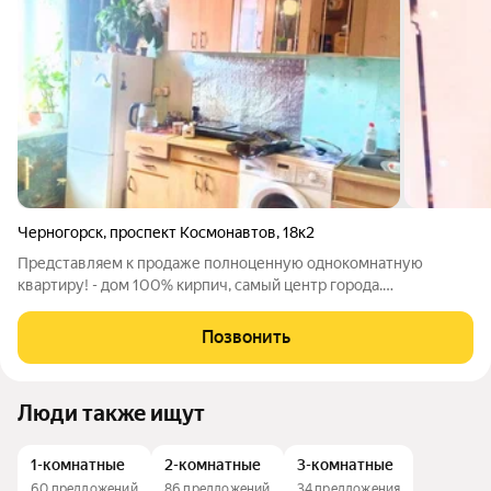
Черногорск
,
проспект Космонавтов
,
18к2
Представляем к продаже полноценную однокомнатную
квартиру! - дом 100% кирпич, самый центр города.
-полноценная однакомнатная квартира , большая кухня,
сан.узел раздельно - в доме имеется лифт. -Звоните.
Позвонить
Люди также ищут
1-комнатные
2-комнатные
3-комнатные
60 предложений
86 предложений
34 предложения