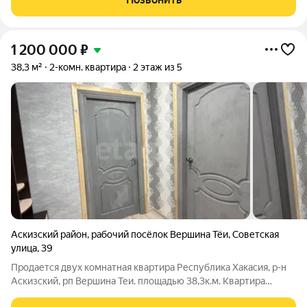
пластиковые окна. Шикарный бонус для
1 200 000
₽
38,3 м²
2-комн. квартира
2 этаж из 5
Аскизский район
,
рабочий посёлок Вершина Тёи
,
Советская
улица
,
39
Продается двух комнатная квартира Республика Хакасия, р-н
Аскизский, рп Вершина Теи. площадью 38,3к.м. Квартира
требует косметического ремонта. Квартира используется для