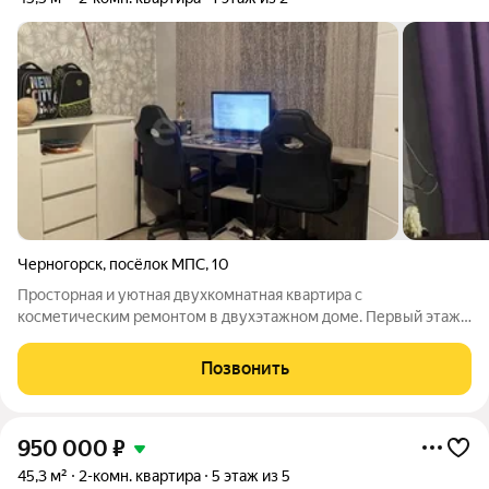
Черногорск
,
посёлок МПС
,
10
Просторная и уютная двухкомнатная квартира с
косметическим ремонтом в двухэтажном доме. Первый этаж,
комнаты смежные, кухня 12 м, санузел совмещённый,
отопление печное. Квартира дополнена придомовой
Позвонить
территорией с участком, где есть баня, огород,
950 000
₽
45,3 м²
2-комн. квартира
5 этаж из 5