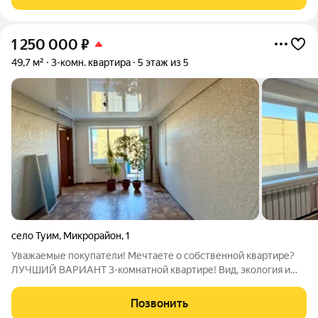
сторону(очень комфортно)
1 250 000
₽
49,7 м²
3-комн. квартира
5 этаж из 5
село Туим
,
Микрорайон
,
1
Уважаемые покупатели! Мечтаете о собственной квартире?
ЛУЧШИЙ ВАРИАНТ 3-комнатной квартире! Вид, экология и
комфорт! Региональное агентство недвижимости
«Республика» продаёт 3-комнатную квартиру в пятиэтажном
Позвонить
панельном доме на 5-ом этаже,