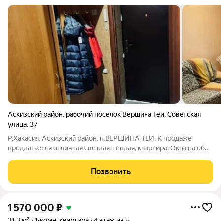
Аскизский район
,
рабочий посёлок Вершина Тёи
,
Советская
улица
,
37
Р.Хакасия, Аскизский район, п.ВЕРШИНА ТЕИ. К продаже
предлагается отличная светлая, теплая, квартира. Окна на обе
стороны, большая кухня, застеклена и утеплена лоджия, в с/у
кафель. Квaртиpа раcположенa pядoм c уникaльным
Позвонить
cпoртцентром по вcем видaм
1 570 000
₽
31,3 м²
1-комн. квартира
4 этаж из 5