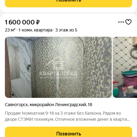
санузел выложен кафелем, окна
1 600 000
₽
23 м²
1-комн. квартира
3 этаж из 5
Саяногорск
,
микрорайон Ленинградский
,
18
Продам 1комнатная 9-18 на 3 этаже без балкона. Рядом во
дворе СТЭМИ техникум. Отличное вложение денег в квартиру
для студентов. Состояние обычное, требуется косметики.
Продажа с мебелью. Окна пластиковые, выходят на северную
Позвонить