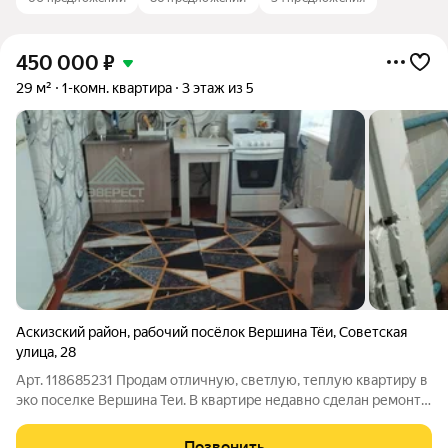
450 000
₽
29 м²
1-комн. квартира
3 этаж из 5
Аскизский район
,
рабочий посёлок Вершина Тёи
,
Советская
улица
,
28
Арт. 118685231 Продам отличную, светлую, теплую квартиру в
эко поселке Вершина Теи. В квартире недавно сделан ремонт :
Полностью замена электропроводки, обновление
сантехнических коммуникаций, качественные обой,
Позвонить