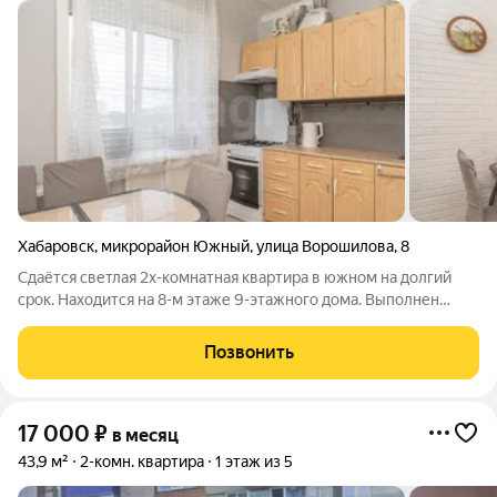
Хабаровск
,
микрорайон Южный
,
улица Ворошилова
,
8
Сдаётся светлая 2х-комнатная квартира в южном на долгий
срок. Находится на 8-м этаже 9-этажного дома. Выполнен
свежий ремонт. Укомплектована необходимой бытовой
техникой и мебелью. Рассмотрим порядочных арендаторов.
Позвонить
Можно с небольшим питомцем.
17 000
₽
в месяц
43,9 м²
2-комн. квартира
1 этаж из 5