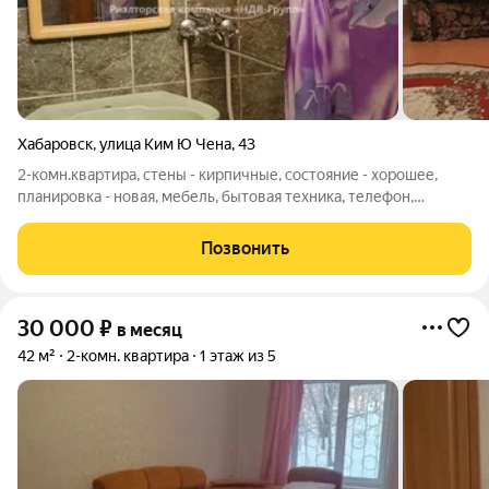
Хабаровск
,
улица Ким Ю Чена
,
43
2-комн.квартира, стены - кирпичные, состояние - хорошее,
планировка - новая, мебель, бытовая техника, телефон,
домофон, металл. дверь, пласт. окна, Ориентир - 1000
мелочей, ID: 378473
Позвонить
30 000
₽
в месяц
42 м²
2-комн. квартира
1 этаж из 5