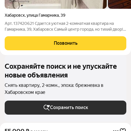
Хабаровск
,
улица Гамарника
,
39
Арт. 137420621 Сдается уютная 2-комнатная квартира на
Гамарника, 39, Хабаровск Самый центр города, но тихий двор!
Идеальное место для тех, кто ценит время и комфорт.
Квартира с аккуратным косметическим ремонтом свежо,
Позвонить
чисто, без вычурностей, но с
Сохраняйте поиск и не упускайте
новые объявления
Снять квартиру, 2-комн., эпоха: брежневка в
Хабаровском крае
Сохранить поиск