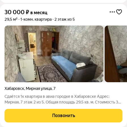
30 000
₽
в месяц
29,5 м²
1-комн. квартира
2 этаж из 5
Хабаровск
,
Мирная улица
,
7
Сдаётся 1к квартира в авиа городке в Хабаровске Адрес:
Мирная, 7 этаж 2 из 5. Общая площадь 29,5 кв. м. Стоимость 30
000 руб. Залог 20 000 руб. ЖКУ оплачивает собственник
Счётчики оплачивает арендатор Комиссия агентства 18 000
Позвонить
руб. оплачивается при