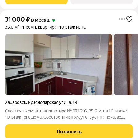
посуда. ПЛАНИРОВКА:
31 000
₽
в месяц
35,6 м²
1-комн. квартира
10 этаж из 10
Хабаровск
,
Краснодарская улица
,
19
Сдаётся 1-комнатная квартира № 271616, 35.6 м, на 10 этаже
10-этажного дома. Собственник присутствует на показах.
Коммунальные платежи включены в стоимость. Счетчики
оплачиваются отдельно. По условиям проживания: без детей,
Позвонить
без питомцев. Из техники в