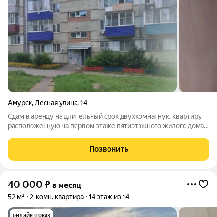
Амурск
,
Лесная улица
,
14
Сдам в аренду на длительный срок двухкомнатную квартиру
расположенную на первом этаже пятиэтажного жилого дома.
В квартире имеется все необходимое для проживания.
Возможно проживания с животными, по предварительной
Позвонить
договоренности с владельцем
40 000
₽
в месяц
52 м²
2-комн. квартира
14 этаж из 14
онлайн показ