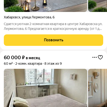
Хабаровск
,
улица Лермонтова
,
6
Сдается уютная 2-комнатная квартира в центре Хабаровска ул.
Лермонтова, 6 Предлагается в краткосрочную аренду (от 1 до
3 месяцев) просторная 2-комнатная квартира площадью 46 м,
расположенная на 1 этаже 9-этажного дома в Центральном
Позвонить
районе. Квартира
60 000
₽
в месяц
60 м²
2-комн. квартира
8 этаж из 9