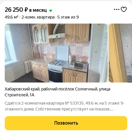
26 250
₽
в месяц
49,6 м²
2-комн. квартира
5 этаж из 9
Хабаровский край
,
рабочий посёлок Солнечный
,
улица
Строителей
,
1А
Сдаётся 2-комнатная квартира № 533135, 49.6 м, на 5 этаже 9-
этажного дома. Собственник присутствует на показах.
Коммунальные платежи включены в стоимость. Счетчики
оплачиваются отдельно. По условиям проживания: можно с
Позвонить
детьми, можно с питомцами. Срок