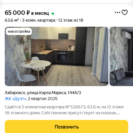
65 000
₽
в месяц
63,6 м²
3-комн. квартира
12 этаж из 18
новостройка
Хабаровск
,
улица Карла Маркса
,
144А/3
ЖК «Дуэт»
, 2 квартал 2025
Сдаётся 3-комнатная квартира № 526673, 63.6 м, на 12 этаже
18-этажного дома. Собственник присутствует на показах.
Коммунальные платежи оплачиваются отдельно. Счетчики
оплачиваются отдельно. По условиям проживания: можно с
Позвонить
детьми, можно с питомцами.