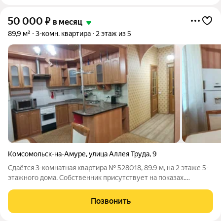
50 000
₽
в месяц
89,9 м²
3-комн. квартира
2 этаж из 5
Комсомольск-на-Амуре
,
улица Аллея Труда
,
9
Сдаётся 3-комнатная квартира № 528018, 89.9 м, на 2 этаже 5-
этажного дома. Собственник присутствует на показах.
Коммунальные платежи включены в стоимость. Счетчики
оплачиваются отдельно. По условиям проживания: можно с
Позвонить
детьми, можно с питомцами. Срок