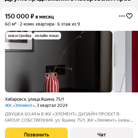
150 000
₽
в месяц
60 м²
2-комн. квартира
6 этаж из 9
новостройка
онлайн показ
Хабаровск
,
улица Яшина
,
75/1
ЖК «Элемент»
, 3 квартал 2024
ДВУШКА 60,44 м В ЖК «ЭЛЕМЕНТ». ДИЗАЙН-ПРОЕКТ B-
GROUP. СОБСТВЕННИК. ул. Яшина, 75/1, ЖК «Элемент» (новый
дом, 2024 г.) Сдаётся квартира с профессиональным дизайн-
проектом. В квартире никто не жил новая мебель, техника,
Позвонить
Чат