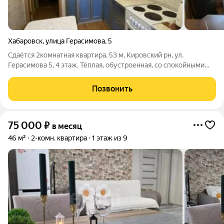
Хабаровск
,
улица Герасимова
,
5
Сдаётся 2комнатная квартира, 53 м, Кировский рн, ул.
Герасимова 5, 4 этаж. Тёплая, обустроенная, со спокойными
тихими соседями. В квартире есть гардеробная, двуспальная
кровать, диван, кресло, журнальный столик, компьютерный
Позвонить
стол, кухонный гарнитур,
75 000
₽
в месяц
46 м²
2-комн. квартира
1 этаж из 9