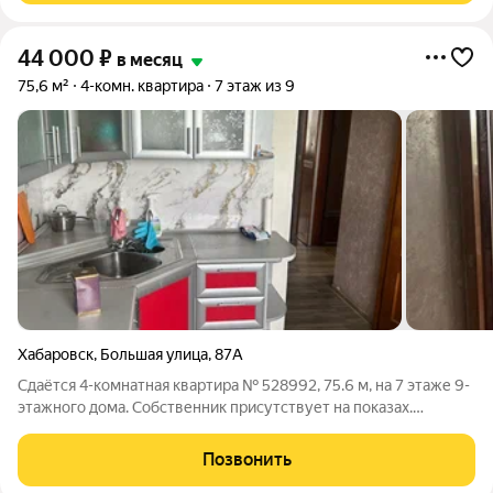
44 000
₽
в месяц
75,6 м²
4-комн. квартира
7 этаж из 9
Хабаровск
,
Большая улица
,
87А
Сдаётся 4-комнатная квартира № 528992, 75.6 м, на 7 этаже 9-
этажного дома. Собственник присутствует на показах.
Коммунальные платежи оплачиваются отдельно. Счетчики
оплачиваются отдельно. По условиям проживания: можно с
Позвонить
детьми, можно с питомцами. Из