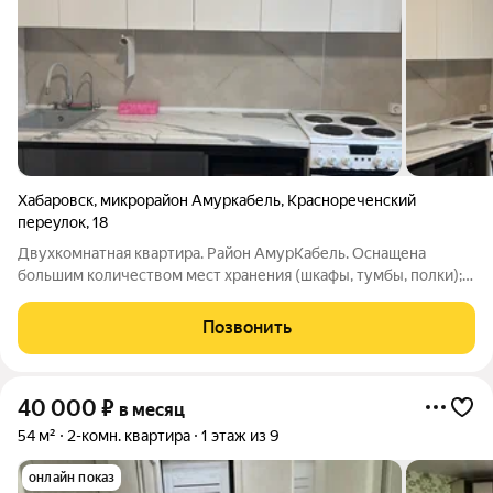
Хабаровск
,
микрорайон Амуркабель
,
Краснореченский
переулок
,
18
Двухкомнатная квартира. Район АмурКабель. Оснащена
большим количеством мест хранения (шкафы, тумбы, полки);
Бытовой техникой (стиральная машина, духовка, плита,
микроволновая печь, холодильник, кондиционер; Двуспальная
Позвонить
кровать; Балкон с видом на
40 000
₽
в месяц
54 м²
2-комн. квартира
1 этаж из 9
онлайн показ