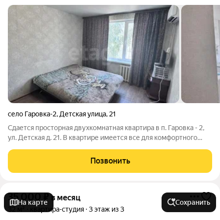
село Гаровка-2
,
Детская улица
,
21
Сдается просторная двухкомнатная квартира в п. Гаровка - 2,
ул. Детская д. 21. В квартире имеется все для комфортного
проживания. Можно с детьми. Можно с животными. Аренда -
30 000р. Все остальные коммунальные услуги оплачивает
Позвонить
собственник. Залог -
35 000
₽
в месяц
На карте
Сохранить
32 м²
квартира-студия
3 этаж из 3