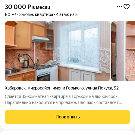
30 000
₽
в месяц
60 м²
3-комн. квартира
4 этаж из 5
Хабаровск
,
микрорайон имени Горького
,
улица Покуса
,
52
Сдаётся 3х-комнатная квартира в Горьком на любой срок.
Параллельно находится на продаже. Площадь составляет
около 60 кв.м. Находится на 4-м этаже 5-этажного дома.
Частично укомплектована. Есть необходимая бытовая техника
Позвонить
и мебель. Требования к