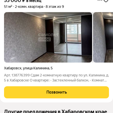
55 000
₽
в месяц
51 м²
2-комн. квартира
8 этаж из 9
Хабаровск
,
улица Калинина
,
5
Арт. 138776399 Сдам 2-комнатную квартиру по ул. Калинина, д.
5 в Хабаровске О квартире: - Застекленный балкон, - Комнаты
раздельные, - Установлены счетчики на воду, свет и газ, -
Пластиковые окна, - Проведен интернет. О доме: + Лифт, +
Позвонить
Парковка, +
Другие предложения в Хабаровском крае