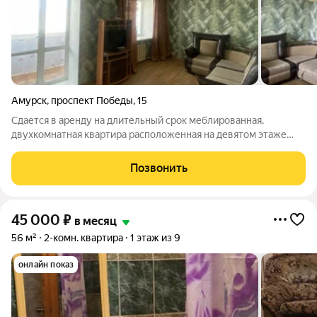
Амурск
,
проспект Победы
,
15
Сдается в аренду на длительный срок меблированная,
двухкомнатная квартира расположенная на девятом этаже
девятиэтажного кирпичного дома по проспекту Победы дом 15
Есть все необходимое для проживания. Стоимость 35000 руб.
Позвонить
Коммунальные платежи
45 000
₽
в месяц
56 м²
2-комн. квартира
1 этаж из 9
онлайн показ