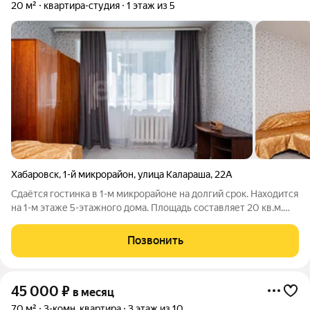
20 м²
квартира-студия
1 этаж из 5
Хабаровск
,
1-й микрорайон
,
улица Калараша
,
22А
Сдаётся гостинка в 1-м микрорайоне на долгий срок. Находится
на 1-м этаже 5-этажного дома. Площадь составляет 20 кв.м.
Укомплектована: диван, шкаф, рабочий стол, плита,
холодильник, стиральная машина, вытяжка. Требования к
Позвонить
арендаторам: без животных,
45 000
₽
в месяц
70 м²
3-комн. квартира
3 этаж из 10