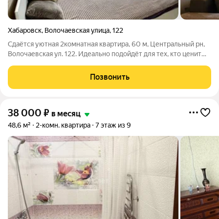
Хабаровск
,
Волочаевская улица
,
122
Сдаётся уютная 2комнатная квартира, 60 м, Центральный рн,
Волочаевская ул. 122. Идеально подойдёт для тех, кто ценит
центр, комфорт и удобную транспортную доступность.
Квартира на 8 этаже 9этажного дома с большой лоджией и
Позвонить
гардеробной практично и
38 000
₽
в месяц
48,6 м²
2-комн. квартира
7 этаж из 9