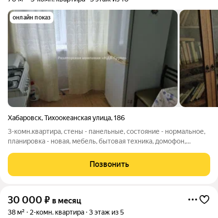
онлайн показ
Хабаровск
,
Тихоокеанская улица
,
186
3-комн.квартира, стены - панельные, состояние - нормальное,
планировка - новая, мебель, бытовая техника, домофон,
металл. дверь, пласт. окна, Ориентир - Депо-2 ост, ID: 381232
Позвонить
30 000
₽
в месяц
38 м²
2-комн. квартира
3 этаж из 5