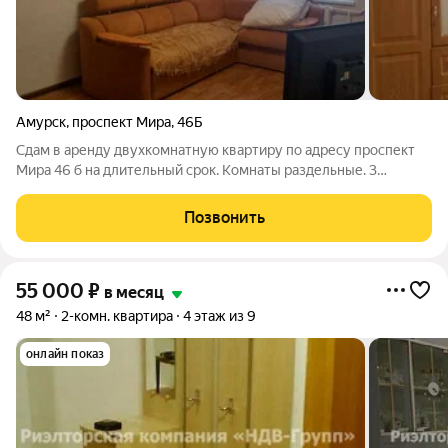
Амурск
,
проспект Мира
,
46Б
Сдам в аренду двухкомнатную квартиру по адресу проспект
Мира 46 б на длительный срок. Комнаты раздельные. 3
спальных места. Есть все необходимое для проживания.
Стоимость 30000 в месяц, коммунальные платежи включены
Позвонить
В шаговой доступности магазины
55 000
₽
в месяц
48 м²
2-комн. квартира
4 этаж из 9
онлайн показ