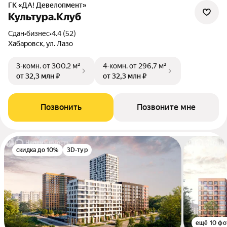
ГК «ДА! Девелопмент»
Культура.Клуб
Сдан
•
бизнес
•
4.4 (52)
Хабаровск, ул. Лазо
3-комн.
от 300,2 м²
4-комн.
от 296,7 м²
от 32,3 млн ₽
от 32,3 млн ₽
Позвонить
Позвоните мне
скидка до 10%
3D-тур
ещё 10 фо