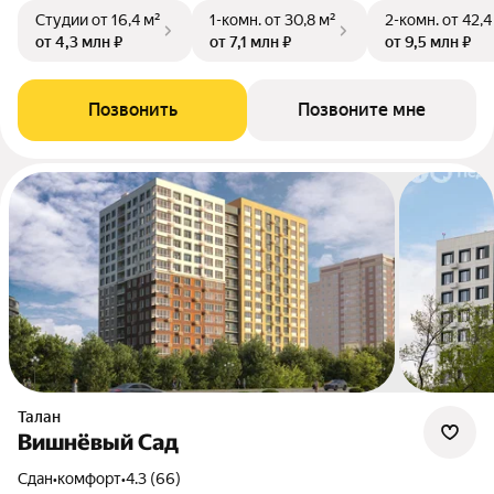
Студии
от 16,4 м²
1-комн.
от 30,8 м²
2-комн.
от 42,4
от 4,3 млн ₽
от 7,1 млн ₽
от 9,5 млн ₽
Позвонить
Позвоните мне
Талан
Вишнёвый Сад
Сдан
•
комфорт
•
4.3 (66)