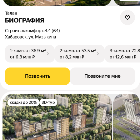
Талан
БИОГРАФИЯ
Строится
•
комфорт
•
4.4 (64)
Хабаровск, ул. Музыкина
1-комн.
от 36,9 м²
2-комн.
от 53,5 м²
3-комн.
от 72,8
от 6,3 млн ₽
от 8,2 млн ₽
от 12,6 млн ₽
Позвонить
Позвоните мне
скидка до 20%
3D-тур