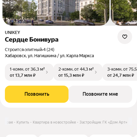
UNIKEY
Сердце Бонивура
Строится
•
элитный
•
4 (24)
Хабаровск, ул. Нагишкина / ул. Карла Маркса
1-комн.
от 36,3 м²
2-комн.
от 44,3 м²
3-комн.
от 75,5
от 13,7 млн ₽
от 15,3 млн ₽
от 24,7 млн ₽
Позвонить
Позвоните мне
ом крае
Купить
Квартира в новостройке
Застройщик ГК «Дом Арт»