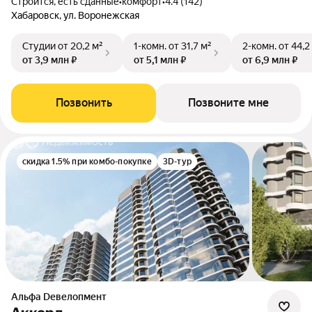
Строится, есть сданные
•
комфорт
•
4.4 (142)
Хабаровск, ул. Воронежская
Студии
от 20,2 м²
1-комн.
от 31,7 м²
2-комн.
от 44,2
от 3,9 млн ₽
от 5,1 млн ₽
от 6,9 млн ₽
Позвонить
Позвоните мне
скидка 1.5% при комбо-покупке
3D-тур
альфа Dевелопмент