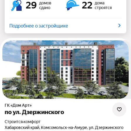
29
22
домов
дома
сдано
строятся
Подробнее о застройщике
ГК «Дом Арт»
по ул. Дзержинского
Строится
•
комфорт
Хабаровский край, Комсомольск-на-Амуре, ул. Дзержинского