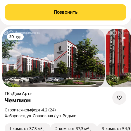
Позвонить
3D-тур
ГК «Дом Арт»
Чемпион
Строится
•
комфорт
•
4.2 (24)
Хабаровск, ул. Совхозная / ул. Редько
1-комн.
от 37,5 м²
2-комн.
от 37,3 м²
3-комн.
от 54,9