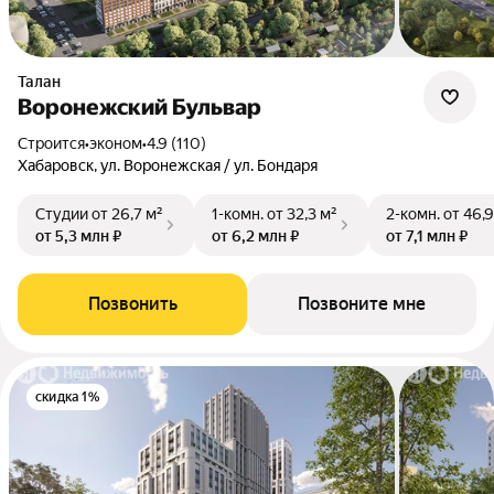
Талан
Воронежский Бульвар
Строится
•
эконом
•
4.9 (110)
Хабаровск, ул. Воронежская / ул. Бондаря
Студии
от 26,7 м²
1-комн.
от 32,3 м²
2-комн.
от 46,9
от 5,3 млн ₽
от 6,2 млн ₽
от 7,1 млн ₽
Позвонить
Позвоните мне
скидка 1%