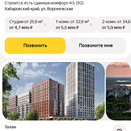
Строится, есть сданные
•
комфорт
•
4.5 (92)
Хабаровский край, ул. Воронежская
Студии
от 25,9 м²
1-комн.
от 32,9 м²
2-комн.
от 34,6
от 4,7 млн ₽
от 5,5 млн ₽
от 5,9 млн ₽
Позвонить
Позвоните мне
Талан