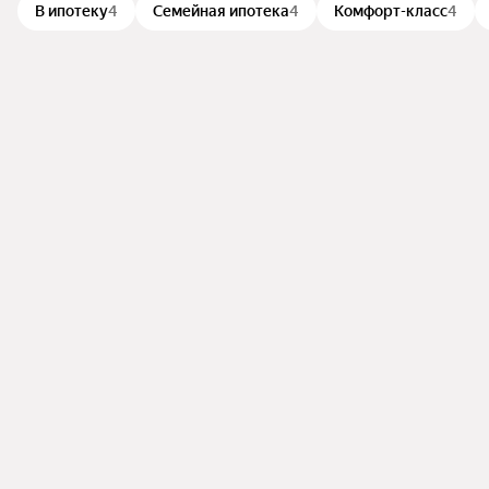
В ипотеку
4
Семейная ипотека
4
Комфорт-класс
4