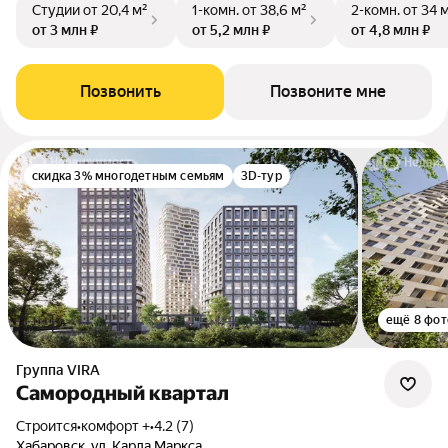
Студии
от 20,4 м²
1-комн.
от 38,6 м²
2-комн.
от 34 
от 3 млн ₽
от 5,2 млн ₽
от 4,8 млн ₽
Позвонить
Позвоните мне
скидка 3% многодетным семьям
3D-тур
ещё 8 фот
Группа VIRA
Самородный квартал
Строится
•
комфорт +
•
4.2 (7)
Хабаровск, ул. Карла Маркса