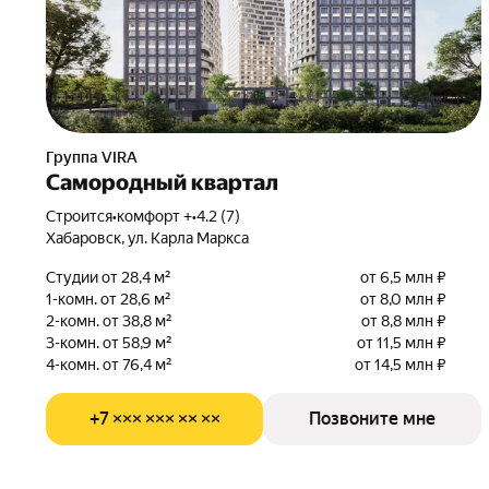
Группа VIRA
Самородный квартал
Строится
•
комфорт +
•
4.2 (7)
Хабаровск, ул. Карла Маркса
Студии от 28,4 м²
от 6,5 млн ₽
1-комн. от 28,6 м²
от 8,0 млн ₽
2-комн. от 38,8 м²
от 8,8 млн ₽
3-комн. от 58,9 м²
от 11,5 млн ₽
4-комн. от 76,4 м²
от 14,5 млн ₽
+7 ××× ××× ×× ××
Позвоните мне