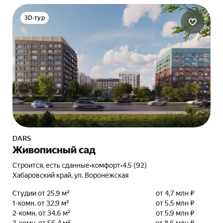
3D-тур
DARS
Живописный сад
Строится, есть сданные
•
комфорт
•
4.5 (92)
Хабаровский край, ул. Воронежская
Студии от 25,9 м²
от 4,7 млн ₽
1-комн. от 32,9 м²
от 5,5 млн ₽
2-комн. от 34,6 м²
от 5,9 млн ₽