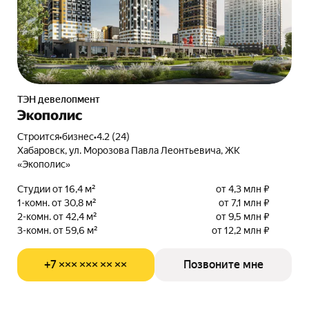
ТЭН девелопмент
Экополис
Строится
•
бизнес
•
4.2 (24)
Хабаровск, ул. Морозова Павла Леонтьевича, ЖК
«Экополис»
Студии от 16,4 м²
от 4,3 млн ₽
1-комн. от 30,8 м²
от 7,1 млн ₽
2-комн. от 42,4 м²
от 9,5 млн ₽
3-комн. от 59,6 м²
от 12,2 млн ₽
+7 ××× ××× ×× ××
Позвоните мне