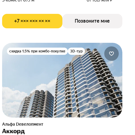
3-комн. от 67,1 м²
от 10,0 млн ₽
+7 ××× ××× ×× ××
Позвоните мне
скидка 1.5% при комбо-покупке
3D-тур
альфа Dевелопмент
Аккорд