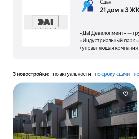
Сдан
21 дом в 3 Ж
«Да! Девелопмент» — гр
«Индустриальный парк «
(управляющая компания
3 новостройки:
по актуальности
по сроку сдачи
по