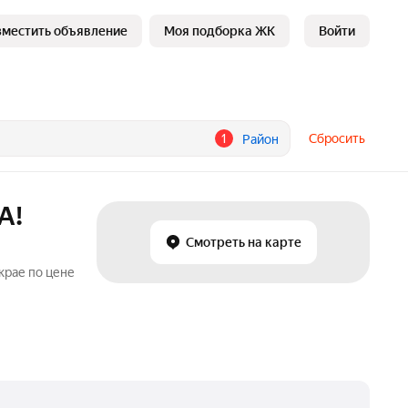
зместить объявление
Моя подборка ЖК
Войти
1
Сбросить
Район
А!
Смотреть на карте
крае по цене