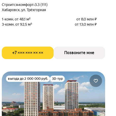
Строится
•
комфорт
•
3.3 (111)
Хабаровск, ул. Трёхгорная
1-комн. от 48,1 м²
от 8,0 млн ₽
3-комн. от 92,5 м²
от 13,0 млн ₽
+7 ××× ××× ×× ××
Позвоните мне
выгода до 2 000 000 руб.
3D-тур