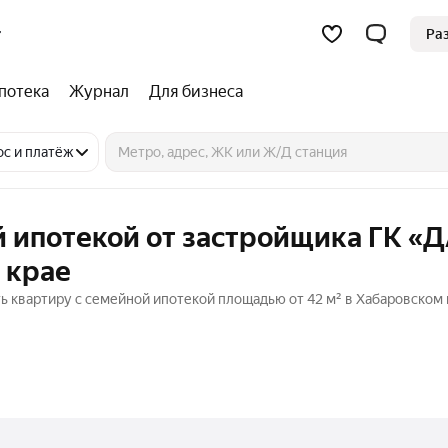
Ра
потека
Журнал
Для бизнеса
ос и платёж
 ипотекой от застройщика ГК «Д
 крае
 квартиру с семейной ипотекой площадью от 42 м² в Хабаровском 