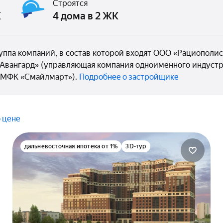
Строятся
К
4 дома в 2 ЖК
уппа компаний, в состав которой входят ООО «Рациополис
Авангард» (управляющая компания одноименного индустр
 МФК «Смайлмарт»).
Подробнее о застройщике
 цене
дальневосточная ипотека от 1%
3D-тур