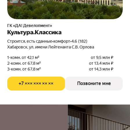
ГК «ДА! Девелопмент»
Культура.Классика
Строится, есть сданные
•
комфорт
•
4.6 (182)
Хабаровск, ул. имени Лейтенанта С.В. Орлова
1-комн. от 42,1 м²
от 9,5 млн ₽
2-комн. от 67,8 м²
от 13,4 млн ₽
3-комн. от 67,8 м²
от 14,3 млн ₽
+7 ××× ××× ×× ××
Позвоните мне