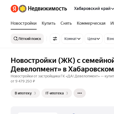
Хабаровский край
Новостройки
Купить
Снять
Коммерческая
И
Лёгкий поиск
Комнат
Цена
Взн
Новостройки (ЖК) с семейной
Девелопмент» в Хабаровском
Новостройки от застройщика ГК «ДА! Девелопмент» — купить
от 9 479 250 ₽
В ипотеку
3
IT-ипотека
3