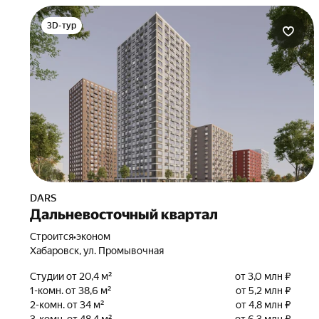
3D-тур
DARS
Дальневосточный квартал
Строится
•
эконом
Хабаровск, ул. Промывочная
Студии от 20,4 м²
от 3,0 млн ₽
1-комн. от 38,6 м²
от 5,2 млн ₽
2-комн. от 34 м²
от 4,8 млн ₽