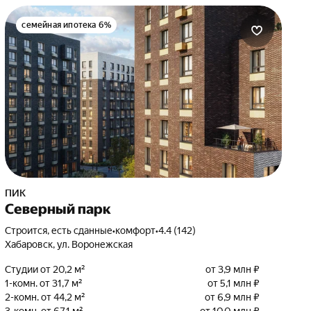
семейная ипотека 6%
ПИК
Северный парк
Строится, есть сданные
•
комфорт
•
4.4 (142)
Хабаровск, ул. Воронежская
Студии от 20,2 м²
от 3,9 млн ₽
1-комн. от 31,7 м²
от 5,1 млн ₽
2-комн. от 44,2 м²
от 6,9 млн ₽