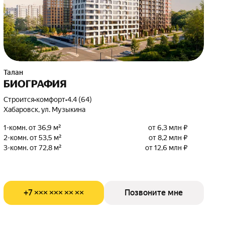
Талан
БИОГРАФИЯ
Строится
•
комфорт
•
4.4 (64)
Хабаровск, ул. Музыкина
1-комн. от 36,9 м²
от 6,3 млн ₽
2-комн. от 53,5 м²
от 8,2 млн ₽
3-комн. от 72,8 м²
от 12,6 млн ₽
+7 ××× ××× ×× ××
Позвоните мне