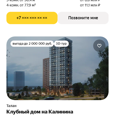
3-комн. от 56,4 м²
от 8,6 млн ₽
4-комн. от 77,9 м²
от 11,1 млн ₽
+7 ××× ××× ×× ××
Позвоните мне
выгода до 2 000 000 руб.
3D-тур
Талан
Клубный дом на Калинина