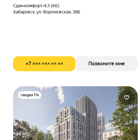
Сдан
•
комфорт
•
4.3 (66)
Хабаровск, ул. Воронежская, 38Б
+7 ××× ××× ×× ××
Позвоните мне
скидка 1%