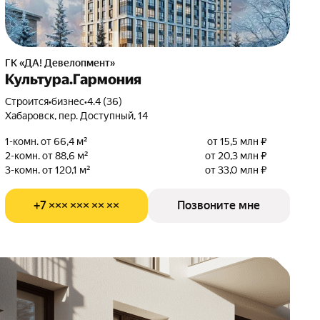
ГК «ДА! Девелопмент»
Культура.Гармония
Строится
•
бизнес
•
4.4 (36)
Хабаровск, пер. Доступный, 14
1-комн. от 66,4 м²
от 15,5 млн ₽
2-комн. от 88,6 м²
от 20,3 млн ₽
3-комн. от 120,1 м²
от 33,0 млн ₽
+7 ××× ××× ×× ××
Позвоните мне