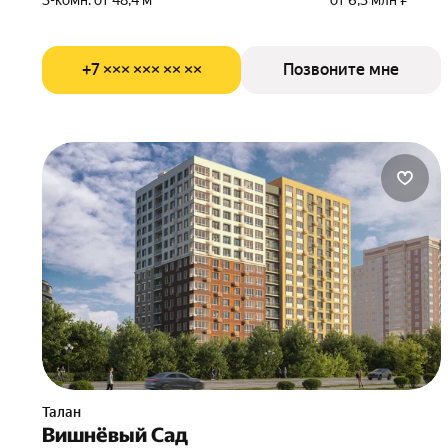
3-комн. от 48,4 м²
от 6,3 млн ₽
+7 ××× ××× ×× ××
Позвоните мне
Талан
Вишнёвый Сад