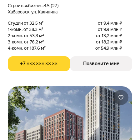
Строится
•
бизнес
•
4.5 (27)
Хабаровск, ул. Калинина
Студии от 32,5 м²
от 9,4 млн ₽
1-комн. от 38,3 м²
от 9,9 млн ₽
2-комн. от 53,3 м²
от 13,2 млн ₽
3-комн. от 76,2 м²
от 18,2 млн ₽
4-комн. от 187,6 м²
от 54,9 млн ₽
+7 ××× ××× ×× ××
Позвоните мне