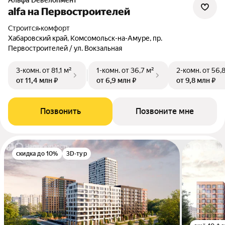
альфа Dевелопмент
alfa на Первостроителей
Строится
•
комфорт
Хабаровский край, Комсомольск-на-Амуре, пр.
Первостроителей / ул. Вокзальная
3-комн.
от 81,1 м²
1-комн.
от 36,7 м²
2-комн.
от 56,
от 11,4 млн ₽
от 6,9 млн ₽
от 9,8 млн ₽
Позвонить
Позвоните мне
скидка до 10%
3D-тур