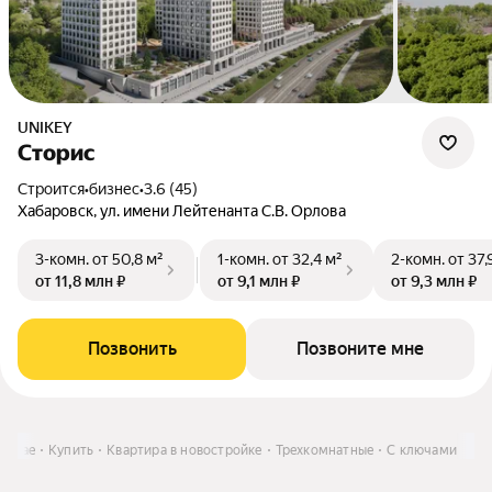
UNIKEY
Сторис
Строится
•
бизнес
•
3.6 (45)
Хабаровск, ул. имени Лейтенанта С.В. Орлова
3-комн.
от 50,8 м²
1-комн.
от 32,4 м²
2-комн.
от 37,
от 11,8 млн ₽
от 9,1 млн ₽
от 9,3 млн ₽
Позвонить
Позвоните мне
 крае
Купить
Квартира в новостройке
Трехкомнатные
С ключами