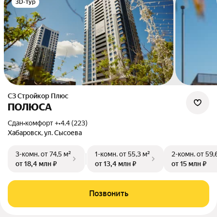
3D-тур
СЗ Стройкор Плюс
ПОЛЮСА
Сдан
•
комфорт +
•
4.4 (223)
Хабаровск, ул. Сысоева
3-комн.
от 74,5 м²
1-комн.
от 55,3 м²
2-комн.
от 59,
от 18,4 млн ₽
от 13,4 млн ₽
от 15 млн ₽
Позвонить