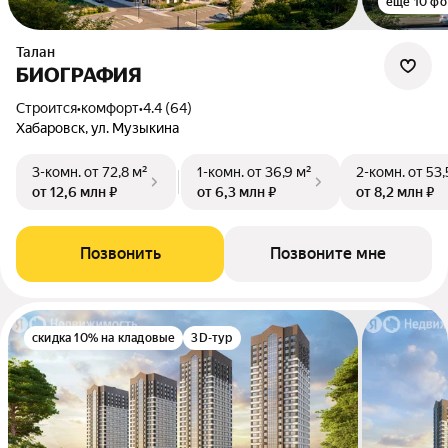
ещё 10 фо
Талан
БИОГРАФИЯ
Строится
•
комфорт
•
4.4 (64)
Хабаровск, ул. Музыкина
3-комн.
от 72,8 м²
1-комн.
от 36,9 м²
2-комн.
от 53,
от 12,6 млн ₽
от 6,3 млн ₽
от 8,2 млн ₽
Позвонить
Позвоните мне
скидка 10% на кладовые
3D-тур