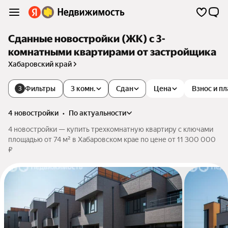
Сданные новостройки (ЖК) с 3-
комнатными квартирами от застройщика
Хабаровский край
Фильтры
3 комн.
Сдан
Цена
Взнос и п
3
4 новостройки
•
по актуальности
4 новостройки — купить трехкомнатную квартиру с ключами
площадью от 74 м² в Хабаровском крае по цене от 11 300 000
₽