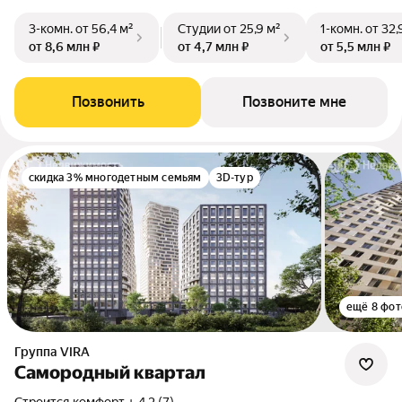
3-комн.
от 56,4 м²
Студии
от 25,9 м²
1-комн.
от 32,
от 8,6 млн ₽
от 4,7 млн ₽
от 5,5 млн ₽
Позвонить
Позвоните мне
скидка 3% многодетным семьям
3D-тур
ещё 8 фот
Группа VIRA
Самородный квартал