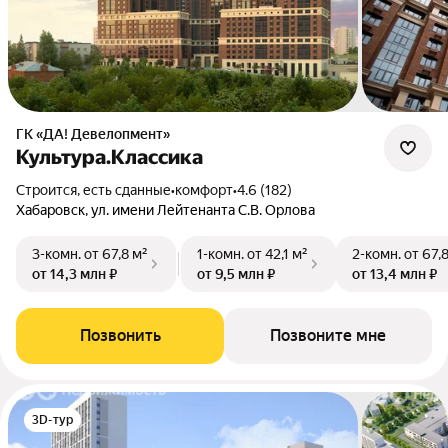
ГК «ДА! Девелопмент»
Культура.Классика
Строится, есть сданные
•
комфорт
•
4.6 (182)
Хабаровск, ул. имени Лейтенанта С.В. Орлова
3-комн.
от 67,8 м²
1-комн.
от 42,1 м²
2-комн.
от 67,
от 14,3 млн ₽
от 9,5 млн ₽
от 13,4 млн ₽
Позвонить
Позвоните мне
3D-тур