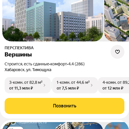
ПЕРСПЕКТИВА
Вершины
Строится, есть сданные
•
комфорт
•
4.4 (286)
Хабаровск, ул. Тимощука
3-комн.
от 82,8 м²
1-комн.
от 44,6 м²
4-комн.
от 89,
от 11,3 млн ₽
от 7,5 млн ₽
от 12 млн ₽
Позвонить