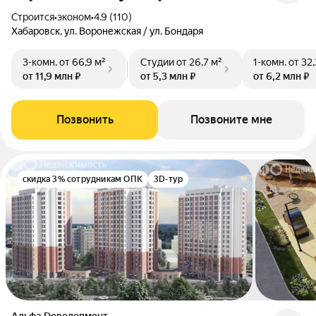
Строится
•
эконом
•
4.9 (110)
Хабаровск, ул. Воронежская / ул. Бондаря
3-комн.
от 66,9 м²
Студии
от 26,7 м²
1-комн.
от 32,
от 11,9 млн ₽
от 5,3 млн ₽
от 6,2 млн ₽
Позвонить
Позвоните мне
скидка 3% сотрудникам ОПК
3D-тур