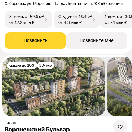
Хабаровск, ул. Морозова Павла Леонтьевича, ЖК «Экополис»
3-комн.
от 59,6 м²
Студии
от 16,4 м²
1-комн.
от 30,
от 12,2 млн ₽
от 4,3 млн ₽
от 7,1 млн ₽
Позвонить
Позвоните мне
скидка до 20%
3D-тур
Талан
Воронежский Бульвар