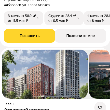
Строится
•
комфорт +
•
4.2 (7)
Хабаровск, ул. Карла Маркса
3-комн.
от 58,9 м²
Студии
от 28,4 м²
1-комн.
от 28,
от 11,5 млн ₽
от 6,5 млн ₽
от 8 млн ₽
Позвонить
Позвоните мне
Талан
Амурский квартал