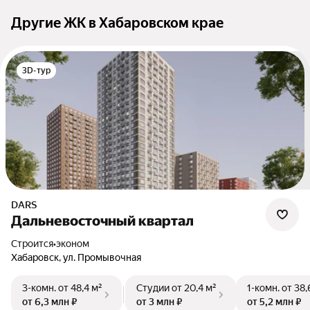
Другие ЖК в Хабаровском крае
3D-тур
DARS
Дальневосточный квартал
Строится
•
эконом
Хабаровск, ул. Промывочная
3-комн.
от 48,4 м²
Студии
от 20,4 м²
1-комн.
от 38,
от 6,3 млн ₽
от 3 млн ₽
от 5,2 млн ₽