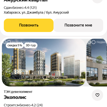
Сдан
•
бизнес
•
4.4 (121)
Хабаровск, ул. Джамбула / бул. Амурский
Позвонить
Позвоните мне
скидка 5%
3D-тур
ТЭН девелопмент
Экополис
Строится
•
бизнес
•
4.2 (24)