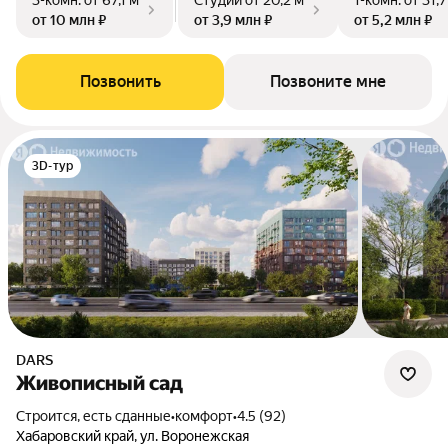
3-комн.
от 67,1 м²
Студии
от 20,2 м²
1-комн.
от 31,7
от 10 млн ₽
от 3,9 млн ₽
от 5,2 млн ₽
Позвонить
Позвоните мне
3D-тур
DARS
Живописный сад
Строится, есть сданные
•
комфорт
•
4.5 (92)
Хабаровский край, ул. Воронежская