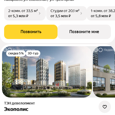
2-комн.
от 33,5 м²
Студии
от 20,1 м²
1-комн.
от 38,
от 5,3 млн ₽
от 3,5 млн ₽
от 5,8 млн ₽
Позвонить
Позвоните мне
скидка 5%
3D-тур
ТЭН девелопмент
Экополис