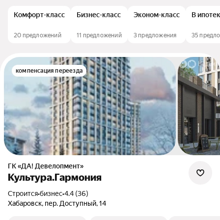
Комфорт-класс
Бизнес-класс
Эконом-класс
В ипоте
20 предложений
11 предложений
3 предложения
35 предл
компенсация переезда
ГК «ДА! Девелопмент»
Культура.Гармония
Строится
•
бизнес
•
4.4 (36)
Хабаровск, пер. Доступный, 14