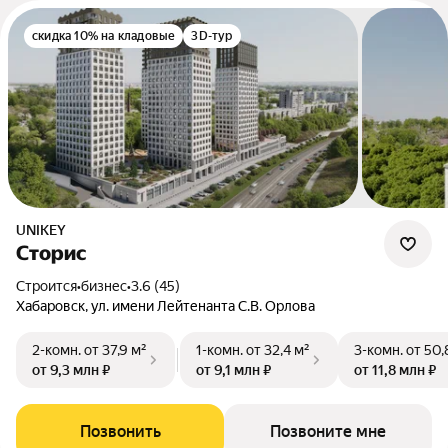
скидка 10% на кладовые
3D-тур
UNIKEY
Сторис
Строится
•
бизнес
•
3.6 (45)
Хабаровск, ул. имени Лейтенанта С.В. Орлова
2-комн.
от 37,9 м²
1-комн.
от 32,4 м²
3-комн.
от 50,
от 9,3 млн ₽
от 9,1 млн ₽
от 11,8 млн ₽
Позвонить
Позвоните мне