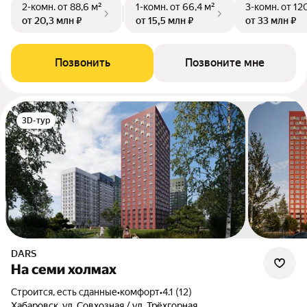
2-комн.
от 88,6 м²
1-комн.
от 66,4 м²
3-комн.
от 120
от 20,3 млн ₽
от 15,5 млн ₽
от 33 млн ₽
Позвонить
Позвоните мне
3D-тур
DARS
На семи холмах
Строится, есть сданные
•
комфорт
•
4.1 (12)
Хабаровск, ул. Совхозная / ул. Трёхгорная