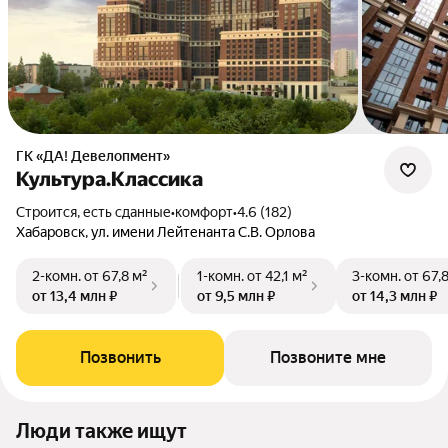
ГК «ДА! Девелопмент»
Культура.Классика
Строится, есть сданные
•
комфорт
•
4.6 (182)
Хабаровск, ул. имени Лейтенанта С.В. Орлова
2-комн.
от 67,8 м²
1-комн.
от 42,1 м²
3-комн.
от 67,
от 13,4 млн ₽
от 9,5 млн ₽
от 14,3 млн ₽
Позвонить
Позвоните мне
Люди также ищут