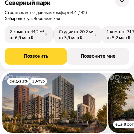
Северный парк
Строится, есть сданные
•
комфорт
•
4.4 (142)
Хабаровск, ул. Воронежская
2-комн.
от 44,2 м²
Студии
от 20,2 м²
1-комн.
от 31,
от 6,9 млн ₽
от 3,9 млн ₽
от 5,2 млн ₽
Позвонить
Позвоните мне
скидка 3%
3D-тур
ещё 8 фот