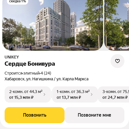
скидка 1%
UNIKEY
Сердце Бонивура
Строится
•
элитный
•
4 (24)
Хабаровск, ул. Нагишкина / ул. Карла Маркса
2-комн.
от 44,3 м²
1-комн.
от 36,3 м²
3-комн.
от 75,
от 15,3 млн ₽
от 13,7 млн ₽
от 24,7 млн ₽
Позвонить
Позвоните мне