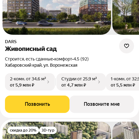
DARS
Живописный сад
Строится, есть сданные
•
комфорт
•
4.5 (92)
Хабаровский край, ул. Воронежская
2-комн.
от 34,6 м²
Студии
от 25,9 м²
1-комн.
от 32,
от 5,9 млн ₽
от 4,7 млн ₽
от 5,5 млн ₽
Позвонить
Позвоните мне
скидка до 20%
3D-тур