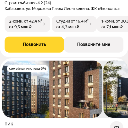
Строится
•
бизнес
•
4.2 (24)
Хабаровск, ул. Морозова Павла Леонтьевича, ЖК «Экополис»
2-комн.
от 42,4 м²
Студии
от 16,4 м²
1-комн.
от 30,
от 9,5 млн ₽
от 4,3 млн ₽
от 7,1 млн ₽
Позвонить
Позвоните мне
семейная ипотека 6%
ПИК