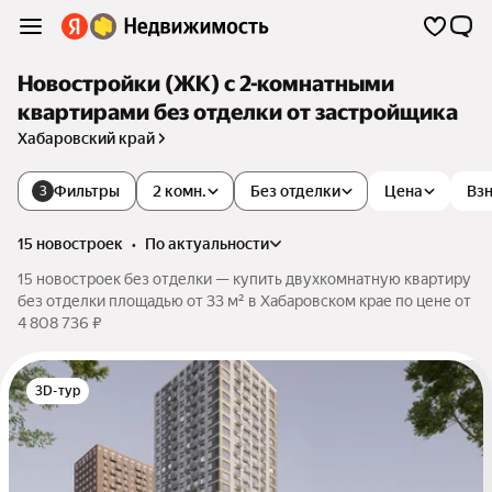
Новостройки (ЖК) с 2-комнатными
квартирами без отделки от застройщика
Хабаровский край
Фильтры
2 комн.
Без отделки
Цена
Взн
3
15 новостроек
•
по актуальности
15 новостроек без отделки — купить двухкомнатную квартиру
без отделки площадью от 33 м² в Хабаровском крае по цене от
4 808 736 ₽
3D-тур