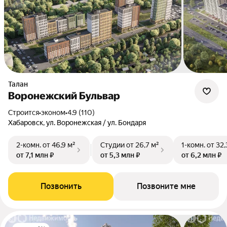
Талан
Воронежский Бульвар
Строится
•
эконом
•
4.9 (110)
Хабаровск, ул. Воронежская / ул. Бондаря
2-комн.
от 46,9 м²
Студии
от 26,7 м²
1-комн.
от 32,
от 7,1 млн ₽
от 5,3 млн ₽
от 6,2 млн ₽
Позвонить
Позвоните мне