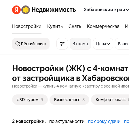
Хабаровский край
Новостройки
Купить
Снять
Коммерческая
И
Лёгкий поиск
4+ комн.
Цена
Взнос
Новостройки (ЖК) с 4-комна
от застройщика в Хабаровско
Новостройки — купить 4-комнатную квартиру с военной ипот
c 3D-туром
9
Бизнес-класс
8
Комфорт-класс
2 новостройки:
по актуальности
по сроку сдачи
по