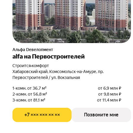
альфа Dевелопмент
alfa на Первостроителей
Строится
•
комфорт
Хабаровский край, Комсомольск-на-Амуре, пр.
Первостроителей / ул. Вокзальная
1-комн. от 36,7 м²
от 6,9 млн ₽
2-комн. от 56,8 м²
от 9,8 млн ₽
3-комн. от 81,1 м²
от 11,4 млн ₽
+7 ××× ××× ×× ××
Позвоните мне