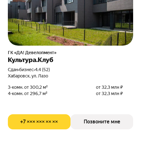
ГК «ДА! Девелопмент»
Культура.Клуб
Сдан
•
бизнес
•
4.4 (52)
Хабаровск, ул. Лазо
3-комн. от 300,2 м²
от 32,3 млн ₽
4-комн. от 296,7 м²
от 32,3 млн ₽
+7 ××× ××× ×× ××
Позвоните мне