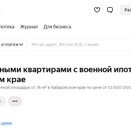
Ра
потека
Журнал
Для бизнеса
 и платёж
тными квартирами с военной ипо
м крае
екой площадью от 76 м² в Хабаровском крае по цене от 12 000 000
6
 цене