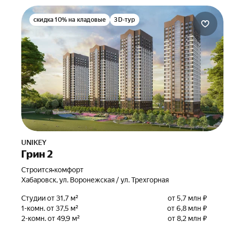
скидка 10% на кладовые
3D-тур
UNIKEY
Грин 2
Строится
•
комфорт
Хабаровск, ул. Воронежская / ул. Трехгорная
Студии от 31,7 м²
от 5,7 млн ₽
1-комн. от 37,5 м²
от 6,8 млн ₽
2-комн. от 49,9 м²
от 8,2 млн ₽