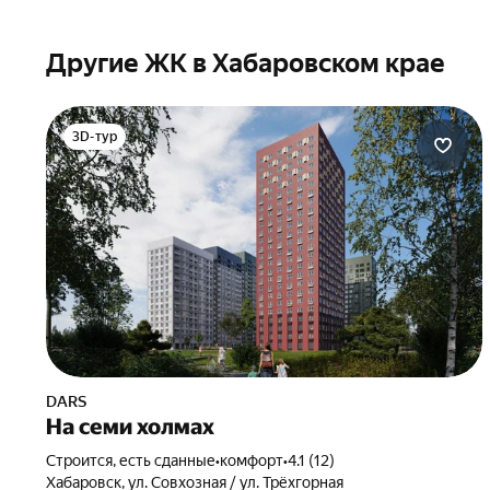
Другие ЖК в Хабаровском крае
3D-тур
DARS
На семи холмах
Строится, есть сданные
•
комфорт
•
4.1 (12)
Хабаровск, ул. Совхозная / ул. Трёхгорная