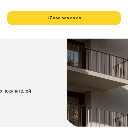
+7 ××× ××× ×× ××
х покупателей