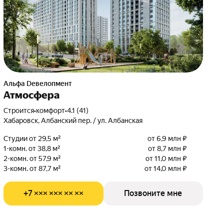
альфа Dевелопмент
Атмосфера
Строится
•
комфорт
•
4.1 (41)
Хабаровск, Албанский пер. / ул. Албанская
Студии от 29,5 м²
от 6,9 млн ₽
1-комн. от 38,8 м²
от 8,7 млн ₽
2-комн. от 57,9 м²
от 11,0 млн ₽
3-комн. от 87,7 м²
от 14,0 млн ₽
+7 ××× ××× ×× ××
Позвоните мне