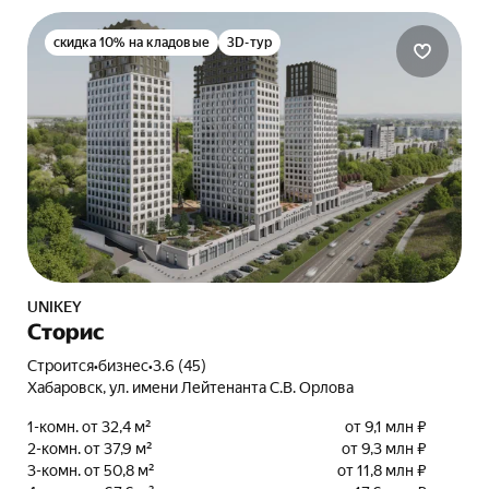
скидка 10% на кладовые
3D-тур
UNIKEY
Сторис
Строится
•
бизнес
•
3.6 (45)
Хабаровск, ул. имени Лейтенанта С.В. Орлова
1-комн. от 32,4 м²
от 9,1 млн ₽
2-комн. от 37,9 м²
от 9,3 млн ₽
3-комн. от 50,8 м²
от 11,8 млн ₽