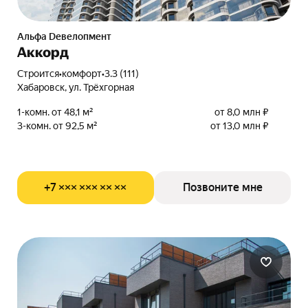
альфа Dевелопмент
Аккорд
Строится
•
комфорт
•
3.3 (111)
Хабаровск, ул. Трёхгорная
1-комн. от 48,1 м²
от 8,0 млн ₽
3-комн. от 92,5 м²
от 13,0 млн ₽
+7 ××× ××× ×× ××
Позвоните мне