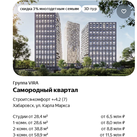
скидка 3% многодетным семьям
3D-тур
Группа VIRA
Самородный квартал
Строится
•
комфорт +
•
4.2 (7)
Хабаровск, ул. Карла Маркса
Студии от 28,4 м²
от 6,5 млн ₽
1-комн. от 28,6 м²
от 8,0 млн ₽
2-комн. от 38,8 м²
от 8,8 млн ₽
3-комн. от 58,9 м²
от 11,5 млн ₽