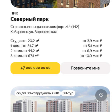
ПИК
Северный парк
Строится, есть сданные
•
комфорт
•
4.4 (142)
Хабаровск, ул. Воронежская
Студии от 20,2 м²
от 3,9 млн ₽
1-комн. от 31,7 м²
от 5,1 млн ₽
2-комн. от 44,2 м²
от 6,9 млн ₽
3-комн. от 67,1 м²
от 10,0 млн ₽
+7 ××× ××× ×× ××
Позвоните мне
скидка 3% сотрудникам ОПК
3D-тур