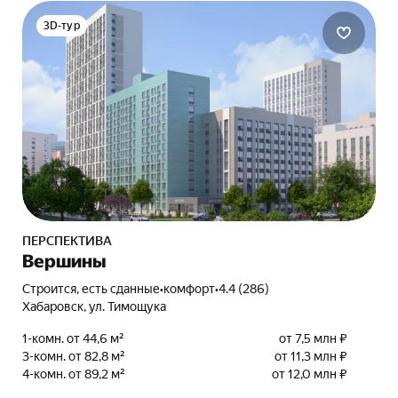
3D-тур
ПЕРСПЕКТИВА
Вершины
Строится, есть сданные
•
комфорт
•
4.4 (286)
Хабаровск, ул. Тимощука
1-комн. от 44,6 м²
от 7,5 млн ₽
3-комн. от 82,8 м²
от 11,3 млн ₽
4-комн. от 89,2 м²
от 12,0 млн ₽