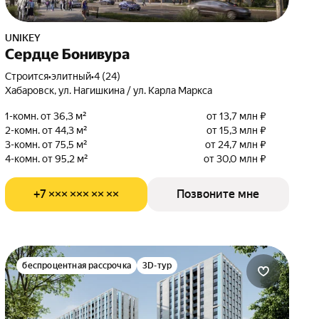
UNIKEY
Сердце Бонивура
Строится
•
элитный
•
4 (24)
Хабаровск, ул. Нагишкина / ул. Карла Маркса
1-комн. от 36,3 м²
от 13,7 млн ₽
2-комн. от 44,3 м²
от 15,3 млн ₽
3-комн. от 75,5 м²
от 24,7 млн ₽
4-комн. от 95,2 м²
от 30,0 млн ₽
+7 ××× ××× ×× ××
Позвоните мне
беспроцентная рассрочка
3D-тур