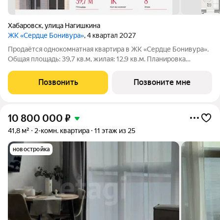
Хабаровск
,
улица Нагишкина
ЖК «Сердце Бонивура»
, 4 квартал 2027
Продаётся однокомнатная квартира в ЖК «Сердце Бонивура».
Общая площадь: 39,7 кв.м, жилая: 12,9 кв.м. Планировка
включает спальню 12,9 кв.м, кухню 13,4 кв.м, прихожую 4,9 кв.м
и гардеробную 3,8 кв.м. Санузел 4,7 кв.м. Квартира без
Позвонить
Позвоните мне
отделки, новый
10 800 000
₽
41,8 м²
2-комн. квартира
11 этаж из 25
новостройка