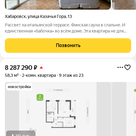
Хабаровск
,
улица Казачья Гора
,
13
Рассвет на итальянской террасе. Финская сауна в спальне. И
единственная «бабочка» во всём доме. Эта квартира не для
жизни. Это для удовольствия. 10-й этаж. 27 этажей. Только вы,
небо и город у ног. «Бабочка» от архитектора-визионера
Позвонить
единственная в
8 287 290
₽
58,3 м²
2-комн. квартира
9 этаж из 23
новостройка