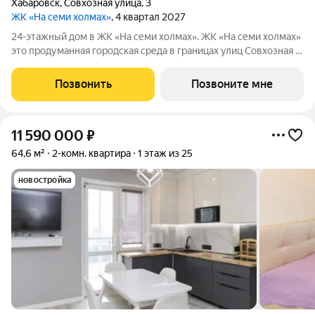
Хабаровск
,
Совхозная улица
,
3
ЖК «На семи холмах»
, 4 квартал 2027
24-этажный дом в ЖК «На семи холмах». ЖК «На семи холмах»
это продуманная городская среда в границах улиц Совхозная и
Трёхгорная, где жилые дома и коммерческие пространства
создают гармоничную атмосферу для жизни, работы и отдыха.
Позвонить
Позвоните мне
Архитектурную
11 590 000
₽
64,6 м²
2-комн. квартира
1 этаж из 25
новостройка