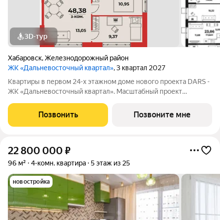
3D-тур
Хабаровск
,
Железнодорожный район
ЖК «Дальневосточный квартал»
, 3 квартал 2027
Квартиры в первом 24-х этажном доме нового проекта DARS -
ЖК «Дальневосточный квартал». Масштабный проект
комплексного развития территории, который меняет
представление о доступном и комфортном жилье в
Позвонить
Позвоните мне
Хабаровске. Это не просто точечная застройка, а
22 800 000
₽
96 м²
4-комн. квартира
5 этаж из 25
новостройка