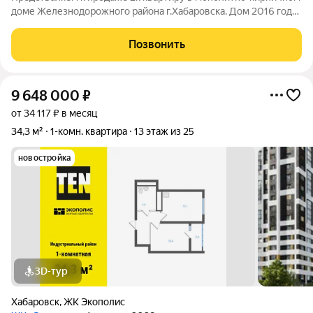
доме Железнодорожного района г.Хабаровска. Дом 2016 года
постройки, с закрытой придомовой территорией. Дом
расположен очень близко к центру города, рядом вся
Позвонить
необходимая инфраструктура: ТЦ
9 648 000
₽
от 34 117 ₽ в месяц
34,3 м²
1-комн. квартира
13 этаж из 25
новостройка
3D-тур
Хабаровск
,
ЖК Экополис