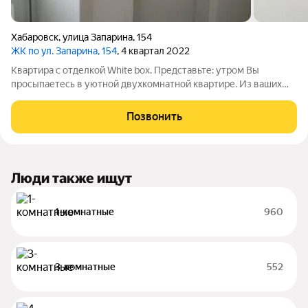
Хабаровск
,
улица Запарина
,
154
ЖК по ул. Запарина, 154
, 4 квартал 2022
Квартира с отделкой White box. Представьте: утром Вы
просыпаетесь в уютной двухкомнатной квартире. Из ваших
окон открывается потрясающая панорама города: живые огни,
ритм мегаполиса. Это не просто жилье, а Ваш личный уголок
Позвонить
гармонии, где каждая
Люди также ищут
1-комнатные
960
3-комнатные
552