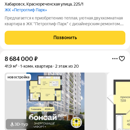
Хабаровск
,
Краснореченская улица
,
225/1
ЖК «Петроглиф Парк»
Предлагается к приобретению теплая, уютная двухкомнатная
квартира в ЖК "Петроглиф-Парк" с дизайнерским ремонтом.
Дом находится близко к центру с развитой инфраструктурой.
У дома большое количество парковочных мест. Современная
Позвонить
детская площадка.
8 684 000
₽
41,9 м²
1-комн. квартира
2 этаж из 20
новостройка
3D-тур