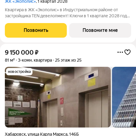
ЖК «Экополис»
, 1 квартал 2028
Квартира в ЖК «Экополис» в Индустриальном районе от
застройщика TEN девелопмент! Ключи в 1 квартале 2028 года.
ЖК «Экополис» - целая экосистема, где для человека и его
семьи есть все необходимое, и где жить комфортно,
Позвонить
Позвоните мне
экологично и безопасно. Это
9 150 000
₽
81 м²
3-комн. квартира
25 этаж из 25
новостройка
Хабаровск
,
улица Карла Маркса
,
146Б