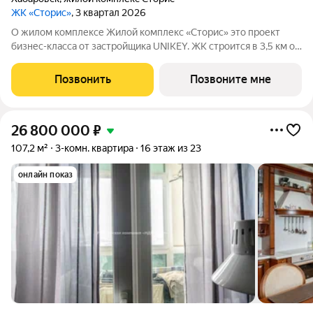
ЖК «Сторис»
, 3 квартал 2026
О жилом комплексе Жилой комплекс «Сторис» это проект
бизнес-класса от застройщика UNIKEY. ЖК строится в 3,5 км от
реки Амур. Комплекс состоит из четырёх башен: «Отдых»,
«Бизнес», «Детство» и «Интеллект». В проекте
Позвонить
Позвоните мне
предусмотрены общественные
26 800 000
₽
107,2 м²
3-комн. квартира
16 этаж из 23
онлайн показ