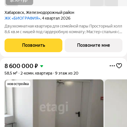
3D-тур
Хабаровск
,
Железнодорожный район
ЖК «БИОГРАФИЯ»
, 4 квартал 2026
Двухкомнатная квартира для семейной пары Просторный холл
8,6 кв.м с нишей под гардеробную комнату; Мастер-спальня с
окном, выходящим на улицу Совхозную; Гостиная с выходом на
увеличенную лоджию с угловым остеклением; Классическая
Позвонить
Позвоните мне
кухня правильной
8 600 000
₽
58,5 м²
2-комн. квартира
9 этаж из 20
новостройка