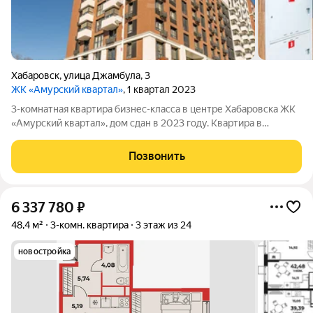
Хабаровск
,
улица Джамбула
,
3
ЖК «Амурский квартал»
, 1 квартал 2023
3-комнатная квартира бизнес-класса в центре Хабаровска ЖК
«Амурский квартал», дом сдан в 2023 году. Квартира в
предчистовой отделке, можно сразу приступать к ремонту.
Площадь и планировка 90,1 м 7 этаж из 13 2 секция
Позвонить
Планировка: Кухня-гостиная 24,7 м
6 337 780
₽
48,4 м²
3-комн. квартира
3 этаж из 24
новостройка