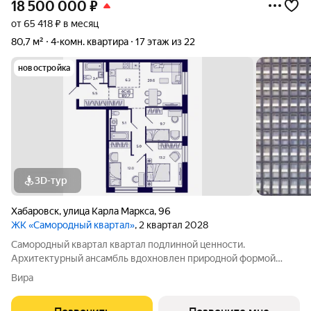
18 500 000
₽
от 65 418 ₽ в месяц
80,7 м²
4-комн. квартира
17 этаж из 22
новостройка
3D-тур
Хабаровск
,
улица Карла Маркса
,
96
ЖК «Самородный квартал»
, 2 квартал 2028
Самородный квартал квартал подлинной ценности.
Архитектурный ансамбль вдохновлен природной формой
самородного золота и состоит из четырех башен со сложной
Вира
геометрией фасадов. Внутренний двор и места общего
пользования также содержат стилистические