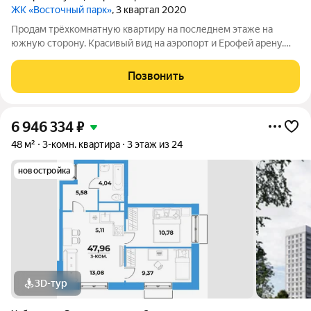
ЖК «Восточный парк»
, 3 квартал 2020
Продам трёхкомнатную квартиру на последнем этаже на
южную сторону. Красивый вид на аэропорт и Ерофей арену.
Состояние: после строителей. Панорамное остекление
лоджии. Большая придомовая территория с беседками,
Позвонить
беговой дорожкой, местами для отдыха.
6 946 334
₽
48 м²
3-комн. квартира
3 этаж из 24
новостройка
3D-тур