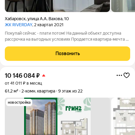
Хабаровск
,
улица А.А. Вахова
,
10
ЖК RIVERDAY
, 2 квартал 2021
Покупай сейчас - плати потом! На данный объект доступна
рассрочка на выгодных условиях Продается квартира-мечта на
набережной Панорамное остекление от пола до потолка на 11
этаже с видом на Амур и Хабаровские закаты. Дом комфорт-
Позвонить
класса 2021 года
10 146 084
₽
от 41 011 ₽ в месяц
61,2 м²
2-комн. квартира
9 этаж из 22
новостройка