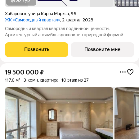
3D-тур
Хабаровск
,
улица Карла Маркса
,
96
ЖК «Самородный квартал»
, 2 квартал 2028
Самородный квартал квартал подлинной ценности.
Архитектурный ансамбль вдохновлен природной формой
самородного золота и состоит из четырех башен со сложной
геометрией фасадов. Внутренний двор и места общего
Позвонить
Позвоните мне
пользования также содержат стилистические
19 500 000
₽
117,6 м²
3-комн. квартира
10 этаж из 27