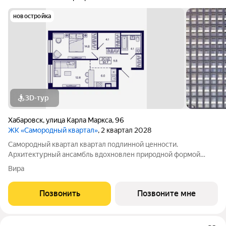
новостройка
3D-тур
Хабаровск
,
улица Карла Маркса
,
96
ЖК «Самородный квартал»
, 2 квартал 2028
Самородный квартал квартал подлинной ценности.
Архитектурный ансамбль вдохновлен природной формой
самородного золота и состоит из четырех башен со сложной
Вира
геометрией фасадов. Внутренний двор и места общего
пользования также содержат стилистические
Позвонить
Позвоните мне