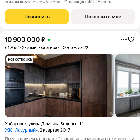
жилом комплексе «Аккорд». О локации. ЖК «Аккорд»
расположен в Северном районе вблизи важных транспортных
узлов: ул. Трёхгорная, ул. Тихоокеанская и Воронежское шоссе.
Позвонить
Позвоните мне
Это район уже с развитой
10 900 000
₽
61,9 м²
2-комн. квартира
20 этаж из 22
новостройка
Хабаровск
,
улица Демьяна Бедного
,
14
ЖК «Лазурный»
, 2 квартал 2017
Предстваляем к продаже 2к квартиру в монолитно-кирпичном