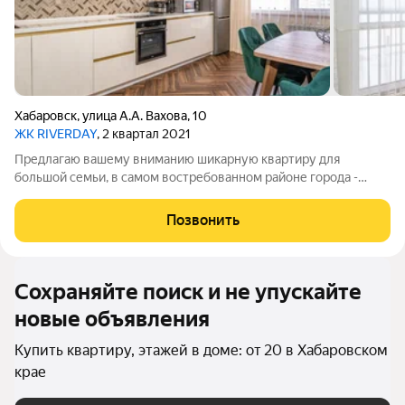
Хабаровск
,
улица А.А. Вахова
,
10
ЖК RIVERDAY
, 2 квартал 2021
Предлагаю вашему вниманию шикарную квартиру для
большой семьи, в самом востребованном районе города -
микрорайон "СТРОИТЕЛЬ", ул. Вахова. В квартире: 2 детских
комнаты, родительская спальня, гостиная, большая
Позвонить
изолированная кухня, гардеробная, 2
Сохраняйте поиск и не упускайте
новые объявления
Купить квартиру, этажей в доме: от 20 в Хабаровском
крае