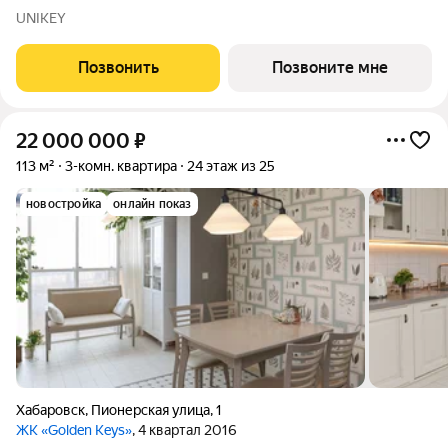
включает спальню 13,1 кв.м, кухню 14,1 кв.м, прихожую 4,4 кв.м
UNIKEY
и гардеробную 3,6 кв.м. Санузел 4,3 кв.м. Все окна выходят на
одну сторону.
Позвонить
Позвоните мне
22 000 000
₽
113 м²
3-комн. квартира
24 этаж из 25
новостройка
онлайн показ
Хабаровск
,
Пионерская улица
,
1
ЖК «Golden Keys»
, 4 квартал 2016