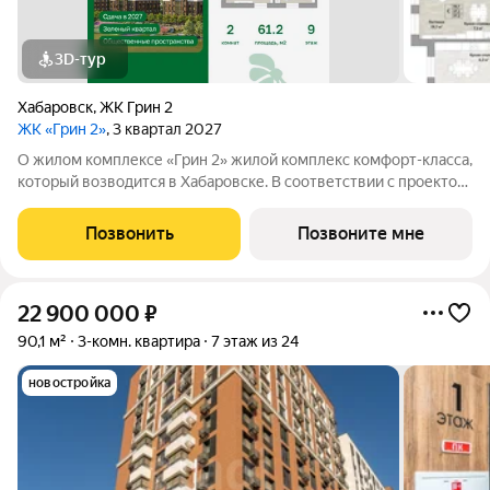
3D-тур
Хабаровск
,
ЖК Грин 2
ЖК «Грин 2»
, 3 квартал 2027
О жилом комплексе «Грин 2» жилой комплекс комфорт-класса,
который возводится в Хабаровске. В соответствии с проектом,
в ЖК войдут 4 корпуса высотой 2224 этажа, многоуровневый
наземный паркинг, развитая дворовая инфраструктура для
Позвонить
Позвоните мне
отдыха всей семьёй.
22 900 000
₽
90,1 м²
3-комн. квартира
7 этаж из 24
новостройка