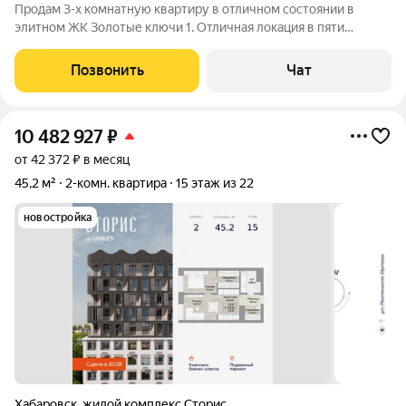
Продам 3-х комнатную квартиру в отличном состоянии в
элитном ЖК Золотые ключи 1. Отличная локация в пяти
минутах от центра города при этом рядом с большим и
современным торгово-развлекательным бизнес центром
Позвонить
Чат
Brosko Mall с высокой транспортной
10 482 927
₽
от 42 372 ₽ в месяц
45,2 м²
2-комн. квартира
15 этаж из 22
новостройка
Хабаровск
,
жилой комплекс Сторис