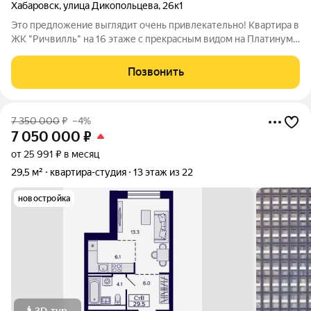
Хабаровск
,
улица Дикопольцева
,
26к1
Это предложение выглядит очень привлекательно! Квартира в
ЖК "Ричвилль" на 16 этаже с прекрасным видом на Платинум
Арену и городские пруды это действительно уникальная
возможность для тех, кто ищет комфортное жилье в центре
Позвонить
Хабаровска. Основные
7 350 000
₽
–4%
7 050 000
₽
от 25 991 ₽ в месяц
29,5 м²
квартира-студия
13 этаж из 22
новостройка