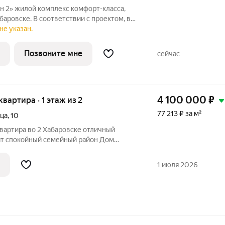
т-класса,
баровске. В соответствии с проектом, в
сотой 2224 этажа, многоуровневый
не указан.
тая дворовая инфраструктура для отдыха
Позвоните мне
сейчас
4 100 000
₽
 квартира · 1 этаж из 2
77 213 ₽ за м²
ца
,
10
ира во 2 Хабаровске отличный
нит спокойный семейный район Дом
ства квартиры
1 июля 2026