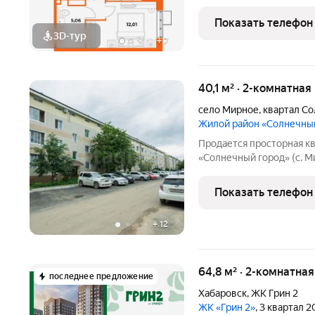
природой. Масштабный п
развивающемся
Показать телефон
3D-тур
+
7
40,1 м² · 2-комнатная
село Мирное
,
квартал С
Жилой район «Солнечны
Продается просторная к
«Солнечный город» (с. М
нет давящих стен. Высо
ощущение объема и воздуха. Уни
Показать телефон
(люкарны). Днем
+
12
64,8 м² · 2-комнатна
последнее предложение
Хабаровск
,
ЖК Грин 2
ЖК «Грин 2»
, 3 квартал 