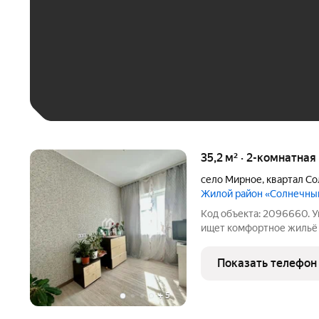
До 30 тыс. ₽
До 50 тыс. ₽
До 70 тыс. ₽
Больше 100 тыс. ₽
35,2 м² · 2-комнатная
село Мирное
,
квартал С
Жилой район «Солнечны
Код объекта: 2096660. У
ищет комфортное жильё 
уютная двухкомнатная к
район, квартал Солнечны
Показать телефон
на первом этаже
+
5