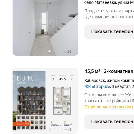
село Матвеевка
,
улица М
Продается уютная кварти
где гармонично сочетают
доступность? У нас есть имен
квартиры: Чистовая отде
Показать телефон
+
26
45,5 м² · 2-комнатна
Хабаровск
,
жилой компле
ЖК «Сторис»
, 3 квартал
О жилом комплексе Жилой комплек
класса от застройщика UN
Комплекс состоит из чет
Отличие: материал дома 
«Детство» и «Интеллект
общественные
Показать телефон
+
16