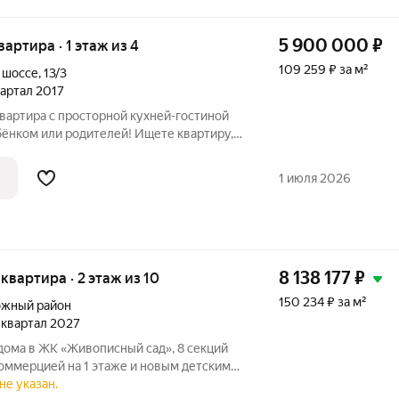
5 900 000
₽
вартира · 1 этаж из 4
109 259 ₽ за м²
 шоссе
,
13/3
квартал 2017
вартира с просторной кухней-гостиной
бёнком или родителей! Ищете квартиру,
, а ребёнок может выйти во двор за 10
ая квартира на первом этаже (1/4)
1 июля 2026
8 138 177
₽
 квартира · 2 этаж из 10
150 234 ₽ за м²
жный район
3 квартал 2027
дома в ЖК «Живописный сад», 8 секций
оммерцией на 1 этаже и новым детским
ад» это гармония жизни с
не указан.