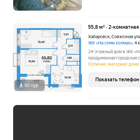
+
19
55,8 м² · 2-комнатна
Хабаровск
,
Совхозная ул
ЖК «На семи холмах»
, 4
24-этажный дом в ЖК «На 
продуманная городская с
Трёхгорная, где жилые 
Отличие: материал дома 
создают гармоничную ат
Архитектурную
Показать телефон
3D-тур
+
20
ЕЖЕМЕСЯЧНЫЙ ПЛАТЁ