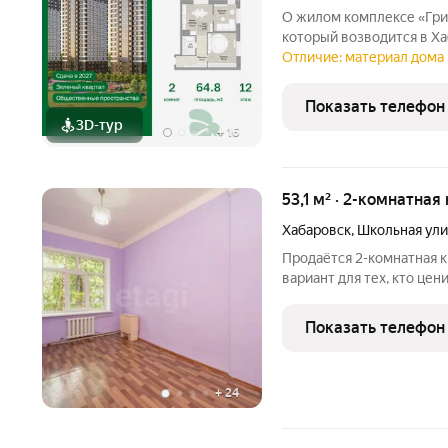
О жилом комплексе «Грин 2» жилой комплекс комфор
который возводится в Ха
ЖК войдут 4 корпуса вы
Отличие: материал дома 
наземный паркинг, разви
всей семьёй.
Показать телефон
3D-тур
+
16
53,1 м² · 2-комнатная
Хабаровск
,
Школьная ули
Продаётся 2-комнатная кварт
вариант для тех, кто це
малоквартирный в подъезде всего 4 квартиры, что обеспечивает
тишину и комфорт проживания. Главные преимуще
Показать телефон
Площадь 53,1 м
+
24