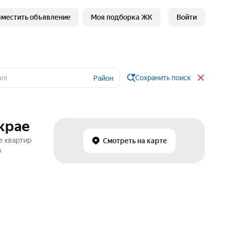
зместить объявление
Моя подборка ЖК
Войти
Сохранить поиск
Район
крае
е квартир
Смотреть на карте
в