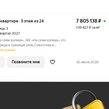
7 805 138
₽
я квартира · 5 этаж из 24
139 827 ₽ за м²
ица
,
3
 квартал 2027
семи холмах». ЖК «На семи холмах» это
реда в границах улиц Совхозная и
дома и коммерческие пространства
не указан.
мосферу для жизни, работы и отдыха.
Позвоните мне
30 июля 2026
Ж