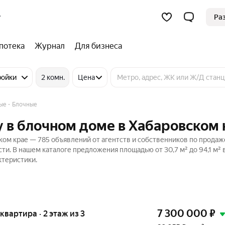
Ра
потека
Журнал
Для бизнеса
ройки
2 комн.
Цена
ые
Блочные
 в блочном доме в Хабаровском 
ом крае — 785 объявлений от агентств и собственников по продаж
ти. В нашем каталоге предложения площадью от 30,7 м² до 94,1 м² 
ктеристики.
7 300 000
₽
 квартира · 2 этаж из 3