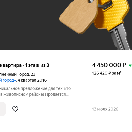
До 100 тыс. ₽
4 450 000
₽
 квартира · 1 этаж из 3
126 420 ₽ за м²
олнечный Город
,
23
й город»
, 4 квартал 2016
никальное предложение для тех, кто
в живописном районе! Продаётся
вартира в селе Мирное, Хабаровский
й Город, дом 23. Квартира расположена
13 июля 2026