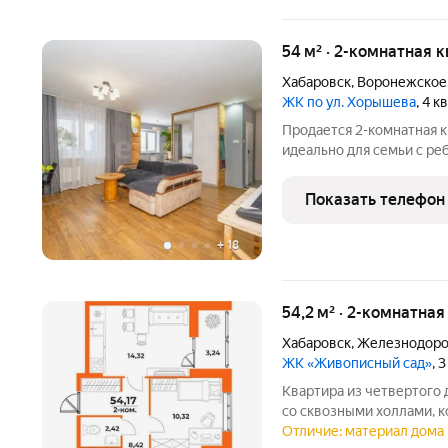
54 м² · 2-комнатная к
Хабаровск
,
Воронежское
ЖК по ул. Хорышева
, 4 
Продается 2-комнатная к
идеально для семьи с ре
где не нужно ждать лифт
секунд? Эта двухкомнатн
Показать телефон
+
18
54,2 м² · 2-комнатная
Хабаровск
,
Железнодоро
ЖК «Живописный сад»
, 
Квартира из четвертого 
со сквозными холлами, к
садом поблизости. ЖК «Живописный с
Отличие: материал дома 