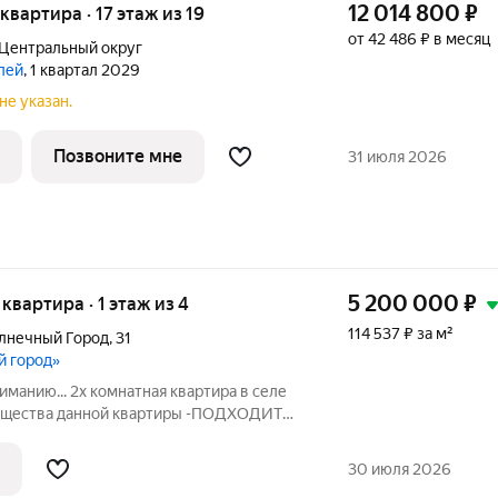
12 014 800
₽
 квартира · 17 этаж из 19
от 42 486 ₽ в месяц
Центральный округ
елей
, 1 квартал 2029
не указан.
Позвоните мне
31 июля 2026
5 200 000
₽
 квартира · 1 этаж из 4
114 537 ₽ за м²
олнечный Город
,
31
й город»
манию... 2х комнатная квартира в селе
ущества данной квартиры -ПОДХОДИТ
 ИПОТЕКУ -Сделан косметический
 мебель и техника полностью остается
30 июля 2026
.4