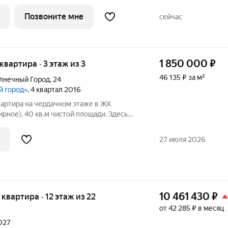
роект в перспективном динамично
Позвоните мне
сейчас
1 850 000
₽
 квартира · 3 этаж из 3
46 135 ₽ за м²
олнечный Город
,
24
й город»
, 4 квартал 2016
вартира на чердачном этаже в ЖК
ирное). 40 кв.м чистой площади. Здесь
кие скошенные потолки создают
кальная фишка окна в потолке
27 июля 2026
10 461 430
₽
я квартира · 12 этаж из 22
от 42 285 ₽ в месяц
2027