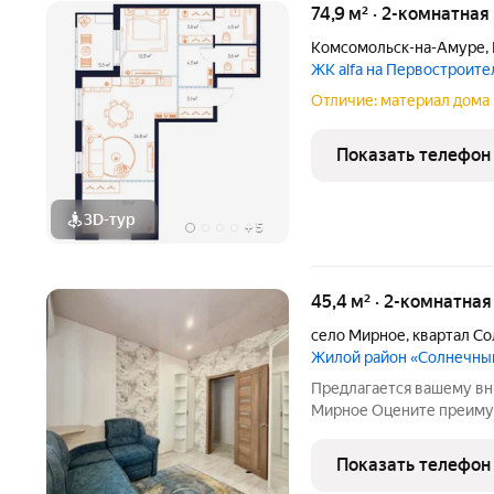
74,9 м² · 2-комнатная
Комсомольск-на-Амуре
,
ЖК alfa на Первостроит
Отличие: материал дома 
Показать телефон
3D-тур
+
5
45,4 м² · 2-комнатная
село Мирное
,
квартал С
Жилой район «Солнечны
Предлагается вашему вни
Мирное Оцените преим
ПОД ДАЛЬНЕВОСТОЧНУЮ
ремонт -Практически вся
Показать телефон
-Раздельные комнаты 45