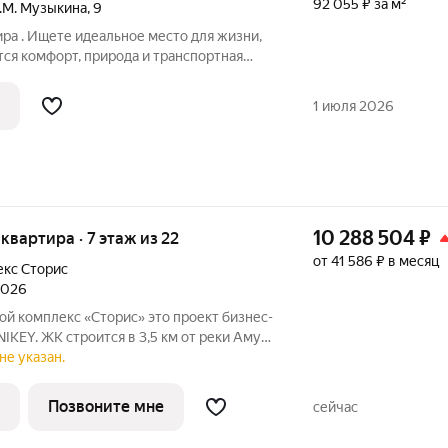
92 055 ₽ за м²
.М. Музыкина
,
9
ра . Ищете идеальное место для жизни,
ся комфорт, природа и транспортная
но то, что вам нужно! Описание
лка, готова к вашему индивидуальному
1 июля 2026
10 288 504
₽
я квартира · 7 этаж из 22
от 41 586 ₽ в месяц
кс Сторис
 2026
с «Сторис» это проект бизнес-
IKEY. ЖК строится в 3,5 км от реки Амур.
ырёх башен: «Отдых», «Бизнес»,
не указан.
». В проекте предусмотрены
Позвоните мне
сейчас