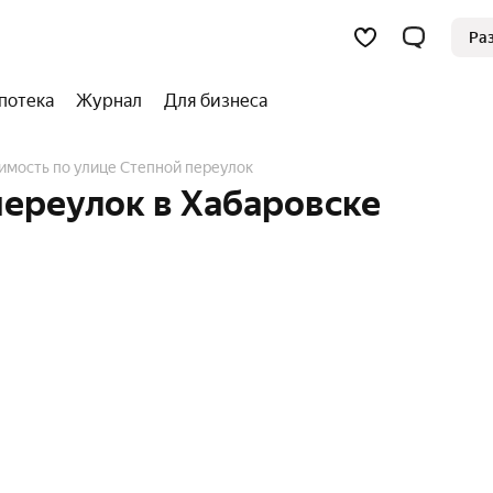
Ра
потека
Журнал
Для бизнеса
имость по улице Степной переулок
ереулок в Хабаровске