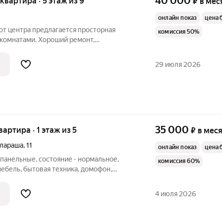
40 000
 квартира · 5 этаж из 9
₽
в мес
онлайн показ
цена 
 от центра предлагается просторная
комиссия 50%
 комнатами. Хороший ремонт,
временная бытовая техника. Под клиента
у. К стоимости аренды плюс все
29 июля 2026
Залог
35 000
вартира · 1 этаж из 5
₽
в мес
алараша
,
11
онлайн показ
цена 
 панельные, состояние - нормальное,
комиссия 60%
мебель, бытовая техника, домофон,
на, Ориентир - 1 микрорайон, ID: 380200
4 июля 2026