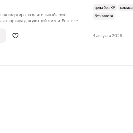
цена без КУ
комисс
ная квартира на длительный срок!
без залога
вартира для уютной жизни. Есть все
иван, шкаф, микроволновая печь, газовая
 вытяжка. Стоимость аренды:
4 августа 2026