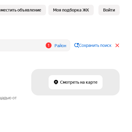
зместить объявление
Моя подборка ЖК
Войти
1
Сохранить поиск
Район
Смотреть на карте
щадью от