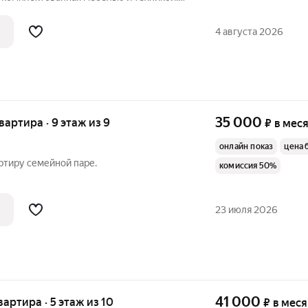
20000 (можно разбить) Комиссия 60%
4 августа 2026
35 000
квартира · 9 этаж из 9
₽
в мес
онлайн показ
цена 
ртиру семейной паре.
комиссия 50%
23 июля 2026
41 000
квартира · 5 этаж из 10
₽
в мес