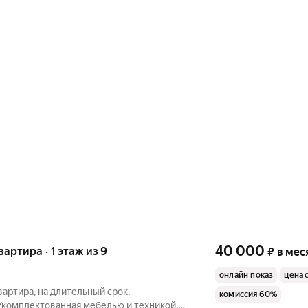
40 000
вартира · 1 этаж из 9
₽
в мес
онлайн показ
цена 
вартира, на длительный срок.
комиссия 60%
Укомплектованная мебелью и техникой.