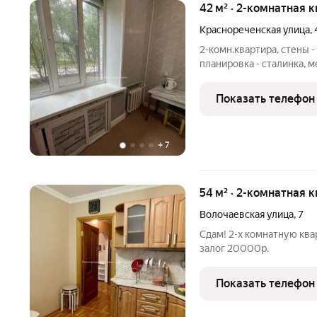
42 м² · 2-комнатная к
Краснореченская улица
,
2-комн.квартира, стены -
планировка - сталинка, м
школа, ID: 379213
Показать телефон
+
7
54 м² · 2-комнатная 
Волочаевская улица
,
7
Сдам! 2-х комнатную ква
залог 20000р.
Показать телефон