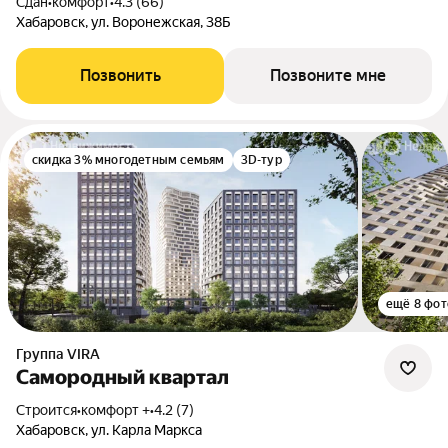
Сдан
•
комфорт
•
4.3 (66)
Хабаровск, ул. Воронежская, 38Б
Позвонить
Позвоните мне
скидка 3% многодетным семьям
3D-тур
ещё 8 фот
Группа VIRA
Самородный квартал
Строится
•
комфорт +
•
4.2 (7)
Хабаровск, ул. Карла Маркса