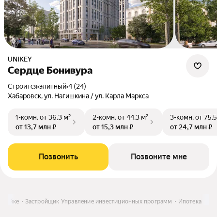
UNIKEY
Сердце Бонивура
Строится
•
элитный
•
4 (24)
Хабаровск, ул. Нагишкина / ул. Карла Маркса
1-комн.
от 36,3 м²
2-комн.
от 44,3 м²
3-комн.
от 75,5
от 13,7 млн ₽
от 15,3 млн ₽
от 24,7 млн ₽
Позвонить
Позвоните мне
стройке
Застройщик Управление инвестиционных программ
Ипотека