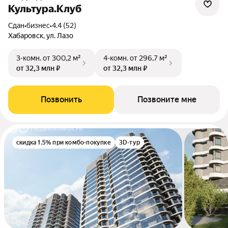
Культура.Клуб
Сдан
•
бизнес
•
4.4 (52)
Хабаровск, ул. Лазо
3-комн.
от 300,2 м²
4-комн.
от 296,7 м²
от 32,3 млн ₽
от 32,3 млн ₽
Позвонить
Позвоните мне
скидка 1.5% при комбо-покупке
3D-тур