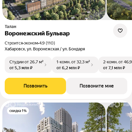
Талан
Воронежский Бульвар
Строится
•
эконом
•
4.9 (110)
Хабаровск, ул. Воронежская / ул. Бондаря
Студии
от 26,7 м²
1-комн.
от 32,3 м²
2-комн.
от 46,9
от 5,3 млн ₽
от 6,2 млн ₽
от 7,1 млн ₽
Позвонить
Позвоните мне
скидка 1%