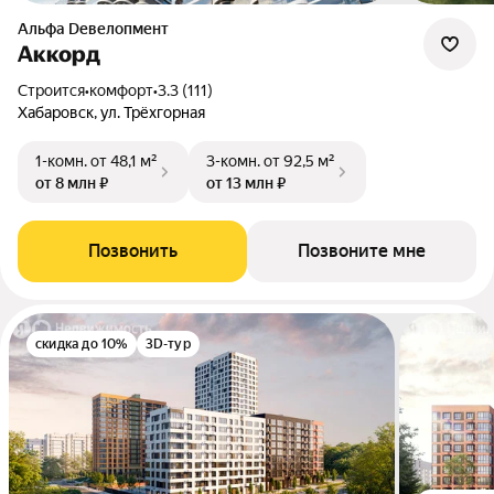
альфа Dевелопмент
Аккорд
Строится
•
комфорт
•
3.3 (111)
Хабаровск, ул. Трёхгорная
1-комн.
от 48,1 м²
3-комн.
от 92,5 м²
от 8 млн ₽
от 13 млн ₽
Позвонить
Позвоните мне
скидка до 10%
3D-тур