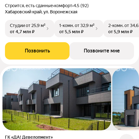
Строится, есть сданные
•
комфорт
•
4.5 (92)
Хабаровский край, ул. Воронежская
Студии
от 25,9 м²
1-комн.
от 32,9 м²
2-комн.
от 34,6
от 4,7 млн ₽
от 5,5 млн ₽
от 5,9 млн ₽
Позвонить
Позвоните мне
ГК «ДА! Девелопмент»