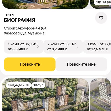
ещё 10 фо
Талан
БИОГРАФИЯ
Строится
•
комфорт
•
4.4 (64)
Хабаровск, ул. Музыкина
1-комн.
от 36,9 м²
2-комн.
от 53,5 м²
3-комн.
от 72,8
от 6,3 млн ₽
от 8,2 млн ₽
от 12,6 млн ₽
Позвонить
Позвоните мне
скидка до 20%
3D-тур