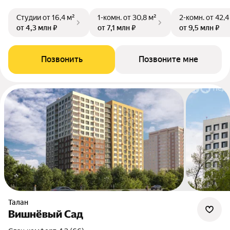
Студии
от 16,4 м²
1-комн.
от 30,8 м²
2-комн.
от 42,4
от 4,3 млн ₽
от 7,1 млн ₽
от 9,5 млн ₽
Позвонить
Позвоните мне
Талан
Вишнёвый Сад