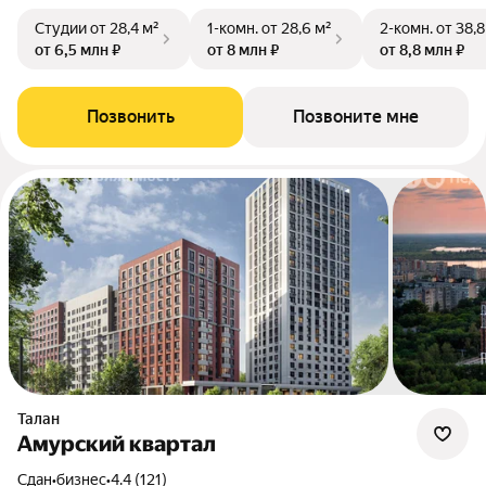
Студии
от 28,4 м²
1-комн.
от 28,6 м²
2-комн.
от 38,8
от 6,5 млн ₽
от 8 млн ₽
от 8,8 млн ₽
Позвонить
Позвоните мне
Талан
Амурский квартал
Сдан
•
бизнес
•
4.4 (121)