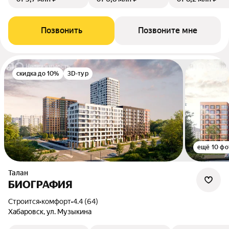
Позвонить
Позвоните мне
скидка до 10%
3D-тур
ещё 10 фо
Талан
БИОГРАФИЯ
Строится
•
комфорт
•
4.4 (64)
Хабаровск, ул. Музыкина