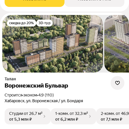
скидка до 20%
3D-тур
Талан
Воронежский Бульвар
Строится
•
эконом
•
4.9 (110)
Хабаровск, ул. Воронежская / ул. Бондаря
Студии
от 26,7 м²
1-комн.
от 32,3 м²
2-комн.
от 46,9
от 5,3 млн ₽
от 6,2 млн ₽
от 7,1 млн ₽