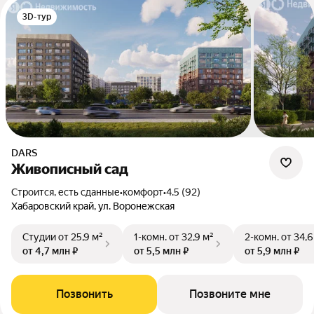
3D-тур
DARS
Живописный сад
Строится, есть сданные
•
комфорт
•
4.5 (92)
Хабаровский край, ул. Воронежская
Студии
от 25,9 м²
1-комн.
от 32,9 м²
2-комн.
от 34,6
от 4,7 млн ₽
от 5,5 млн ₽
от 5,9 млн ₽
Позвонить
Позвоните мне