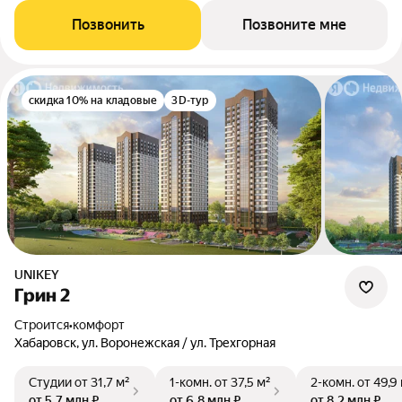
Позвонить
Позвоните мне
скидка 10% на кладовые
3D-тур
UNIKEY
Грин 2
Строится
•
комфорт
Хабаровск, ул. Воронежская / ул. Трехгорная
Студии
от 31,7 м²
1-комн.
от 37,5 м²
2-комн.
от 49,9
от 5,7 млн ₽
от 6,8 млн ₽
от 8,2 млн ₽