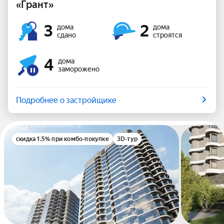
«Грант»
3
2
дома
дома
сдано
строятся
4
дома
заморожено
Подробнее о застройщике
скидка 1.5% при комбо-покупке
3D-тур