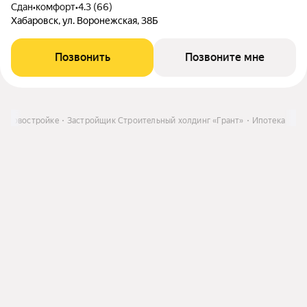
Сдан
•
комфорт
•
4.3 (66)
Хабаровск, ул. Воронежская, 38Б
Позвонить
Позвоните мне
 в новостройке
Застройщик Строительный холдинг «Грант»
Ипотека