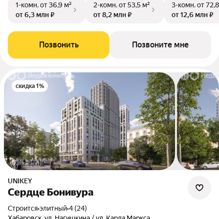
1-комн.
от 36,9 м²
2-комн.
от 53,5 м²
3-комн.
от 72,8
от 6,3 млн ₽
от 8,2 млн ₽
от 12,6 млн ₽
Позвонить
Позвоните мне
скидка 1%
UNIKEY
Сердце Бонивура
Строится
•
элитный
•
4 (24)
Хабаровск, ул. Нагишкина / ул. Карла Маркса