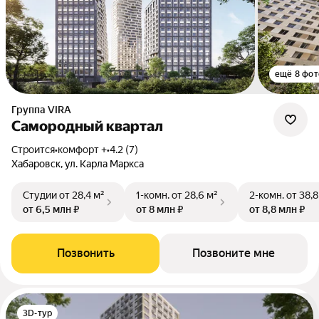
ещё 8 фот
Группа VIRA
Самородный квартал
Строится
•
комфорт +
•
4.2 (7)
Хабаровск, ул. Карла Маркса
Студии
от 28,4 м²
1-комн.
от 28,6 м²
2-комн.
от 38,8
от 6,5 млн ₽
от 8 млн ₽
от 8,8 млн ₽
Позвонить
Позвоните мне
3D-тур