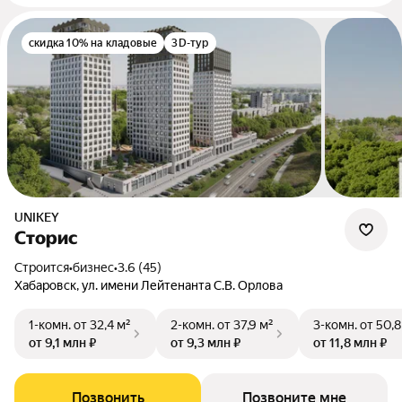
скидка 10% на кладовые
3D-тур
UNIKEY
Сторис
Строится
•
бизнес
•
3.6 (45)
Хабаровск, ул. имени Лейтенанта С.В. Орлова
1-комн.
от 32,4 м²
2-комн.
от 37,9 м²
3-комн.
от 50,8
от 9,1 млн ₽
от 9,3 млн ₽
от 11,8 млн ₽
Позвонить
Позвоните мне