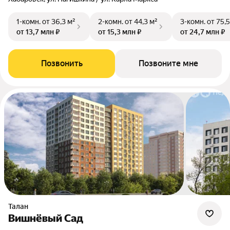
1-комн.
от 36,3 м²
2-комн.
от 44,3 м²
3-комн.
от 75,5
от 13,7 млн ₽
от 15,3 млн ₽
от 24,7 млн ₽
Позвонить
Позвоните мне
Талан
Вишнёвый Сад