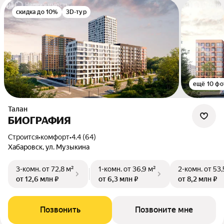
скидка до 10%
3D-тур
ещё 10 фо
Талан
БИОГРАФИЯ
Строится
•
комфорт
•
4.4 (64)
Хабаровск, ул. Музыкина
3-комн.
от 72,8 м²
1-комн.
от 36,9 м²
2-комн.
от 53,
от 12,6 млн ₽
от 6,3 млн ₽
от 8,2 млн ₽
Позвонить
Позвоните мне