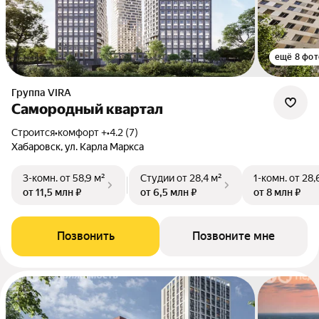
ещё 8 фот
Группа VIRA
Самородный квартал
Строится
•
комфорт +
•
4.2 (7)
Хабаровск, ул. Карла Маркса
3-комн.
от 58,9 м²
Студии
от 28,4 м²
1-комн.
от 28,
от 11,5 млн ₽
от 6,5 млн ₽
от 8 млн ₽
Позвонить
Позвоните мне