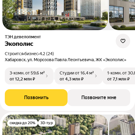
ТЭН девелопмент
Экополис
Строится
•
бизнес
•
4.2 (24)
Хабаровск, ул. Морозова Павла Леонтьевича, ЖК «Экополис»
3-комн.
от 59,6 м²
Студии
от 16,4 м²
1-комн.
от 30,
от 12,2 млн ₽
от 4,3 млн ₽
от 7,1 млн ₽
Позвонить
Позвоните мне
скидка до 20%
3D-тур