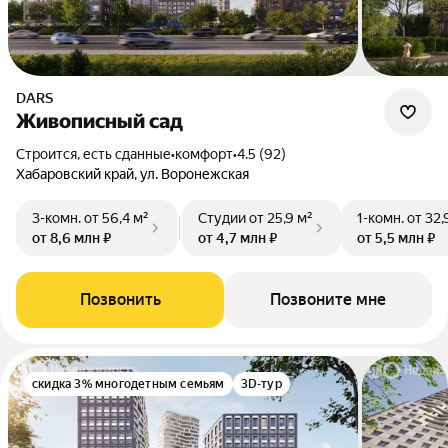
DARS
Живописный сад
Строится, есть сданные
•
комфорт
•
4.5 (92)
Хабаровский край, ул. Воронежская
3-комн.
от 56,4 м²
Студии
от 25,9 м²
1-комн.
от 32,
от 8,6 млн ₽
от 4,7 млн ₽
от 5,5 млн ₽
Позвонить
Позвоните мне
скидка 3% многодетным семьям
3D-тур