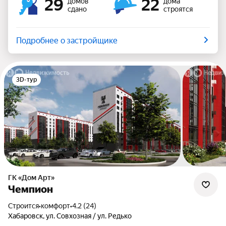
29
22
домов
дома
сдано
строятся
Подробнее о застройщике
3D-тур
ГК «Дом Арт»
Чемпион
Строится
•
комфорт
•
4.2 (24)
Хабаровск, ул. Совхозная / ул. Редько