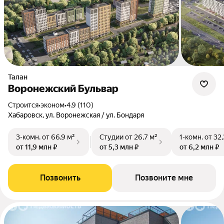
Талан
Воронежский Бульвар
Строится
•
эконом
•
4.9 (110)
Хабаровск, ул. Воронежская / ул. Бондаря
3-комн.
от 66,9 м²
Студии
от 26,7 м²
1-комн.
от 32,
от 11,9 млн ₽
от 5,3 млн ₽
от 6,2 млн ₽
Позвонить
Позвоните мне