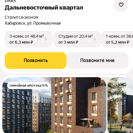
DARS
Дальневосточный квартал
Строится
•
эконом
Хабаровск, ул. Промывочная
3-комн.
от 48,4 м²
Студии
от 20,4 м²
1-комн.
от 38,
от 6,3 млн ₽
от 3 млн ₽
от 5,2 млн ₽
Позвонить
Позвоните мне
семейная ипотека 6%