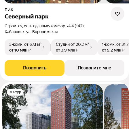
ПИК
Северный парк
Строится, есть сданные
•
комфорт
•
4.4 (142)
Хабаровск, ул. Воронежская
3-комн.
от 67,1 м²
Студии
от 20,2 м²
1-комн.
от 31,7
от 10 млн ₽
от 3,9 млн ₽
от 5,2 млн ₽
Позвонить
Позвоните мне
3D-тур