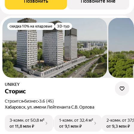
Позвонить
Позвоните мне
скидка 10% на кладовые
3D-тур
UNIKEY
Сторис
Строится
•
бизнес
•
3.6 (45)
Хабаровск, ул. имени Лейтенанта С.В. Орлова
3-комн.
от 50,8 м²
1-комн.
от 32,4 м²
2-комн.
от 37,
от 11,8 млн ₽
от 9,1 млн ₽
от 9,3 млн ₽