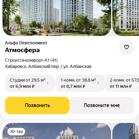
альфа Dевелопмент
Атмосфера
Строится
•
комфорт
•
4.1 (41)
Хабаровск, Албанский пер. / ул. Албанская
Студии
от 29,5 м²
1-комн.
от 38,8 м²
2-комн.
от 57,
от 6,9 млн ₽
от 8,7 млн ₽
от 11 млн ₽
Позвонить
Позвоните мне
3D-тур