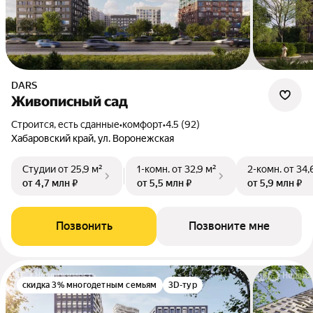
DARS
Живописный сад
Строится, есть сданные
•
комфорт
•
4.5 (92)
Хабаровский край, ул. Воронежская
Студии
от 25,9 м²
1-комн.
от 32,9 м²
2-комн.
от 34,
от 4,7 млн ₽
от 5,5 млн ₽
от 5,9 млн ₽
Позвонить
Позвоните мне
скидка 3% многодетным семьям
3D-тур