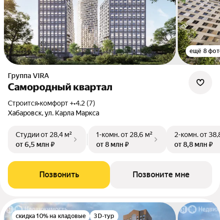
ещё 8 фот
Группа VIRA
Самородный квартал
Строится
•
комфорт +
•
4.2 (7)
Хабаровск, ул. Карла Маркса
Студии
от 28,4 м²
1-комн.
от 28,6 м²
2-комн.
от 38,
от 6,5 млн ₽
от 8 млн ₽
от 8,8 млн ₽
Позвонить
Позвоните мне
скидка 10% на кладовые
3D-тур