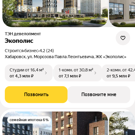
ТЭН девелопмент
Экополис
Строится
•
бизнес
•
4.2 (24)
Хабаровск, ул. Морозова Павла Леонтьевича, ЖК «Экополис»
Студии
от 16,4 м²
1-комн.
от 30,8 м²
2-комн.
от 42,
от 4,3 млн ₽
от 7,1 млн ₽
от 9,5 млн ₽
Позвонить
Позвоните мне
семейная ипотека 6%