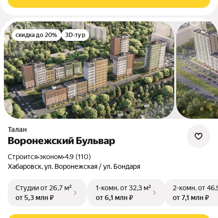
скидка до 20%
3D-тур
Талан
Воронежский Бульвар
Строится
•
эконом
•
4.9 (110)
Хабаровск, ул. Воронежская / ул. Бондаря
Студии
от 26,7 м²
1-комн.
от 32,3 м²
2-комн.
от 46,
от 5,3 млн ₽
от 6,1 млн ₽
от 7,1 млн ₽