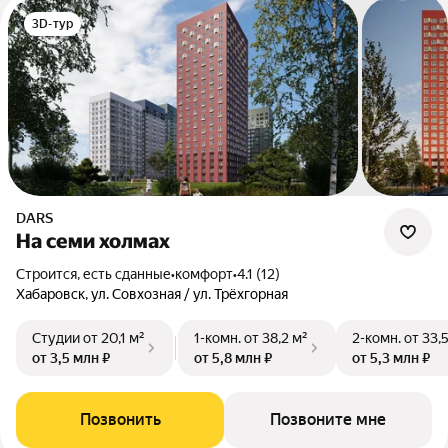
3D-тур
DARS
На семи холмах
Строится, есть сданные
•
комфорт
•
4.1 (12)
Хабаровск, ул. Совхозная / ул. Трёхгорная
Студии
от 20,1 м²
1-комн.
от 38,2 м²
2-комн.
от 33,
от 3,5 млн ₽
от 5,8 млн ₽
от 5,3 млн ₽
Позвонить
Позвоните мне