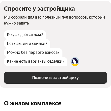
Мойка лап для собак
есть
Детская площадка
Спросите у застройщика
есть
Спортивная площадка
есть
Панорамные окна
есть
Мы собрали для вас полезный пул вопросов, который
Террасы
есть
нужно задать
Видеонаблюдение
есть
Закрытая территория
есть
Когда сдаётся дом?
WI-Fi
есть
Есть акции и скидки?
Можно без первого взноса?
Какие есть варианты отделки?
Позвонить застройщику
О жилом комплексе