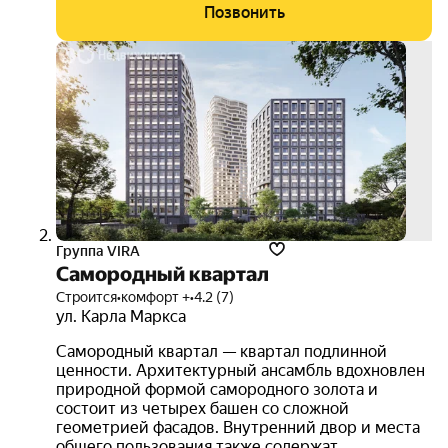
Позвонить
скид
мног
семь
3D-
тур
Группа VIRA
Самородный квартал
Строится
•
комфорт +
•
4.2 (7)
ул. Карла Маркса
Самородный квартал — квартал подлинной
ценности. Архитектурный ансамбль вдохновлен
природной формой самородного золота и
состоит из четырех башен со сложной
геометрией фасадов. Внутренний двор и места
общего пользования также содержат