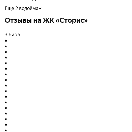
В 1 км от ЖК находится Волочаевский лицей имени
Еще 2 водоёма
Героя Российской Федерации А. В. Попова и детский
сад № 184. В 1,6 км — торговый центр «Макси Молл» с
Отзывы на ЖК «Сторис»
гипермаркетом «Самбери». В 25 минутах ходьбы —
городской парк «Динамо».
3.6
из 5
О застройщике
Компания UNIKEY специализируется на создании
уникальных жилых проектов с продуманной
инфраструктурой и авторской архитектурой.
Девелопер на рынке с 2018 года. Компания строит
жилые комплексы в разных городах России:
Владивостоке, Хабаровске, Биробиджане, Москве,
Казани и Комсомольске-на-Амуре.
Архитектура и планировки