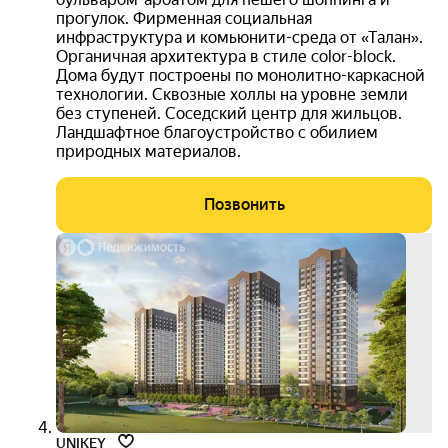
прогулок. Фирменная социальная
инфраструктура и комьюнити-среда от «Талан».
Органичная архитектура в стиле color-block.
Дома будут построены по монолитно-каркасной
технологии. Сквозные холлы на уровне земли
без ступеней. Соседский центр для жильцов.
Ландшафтное благоустройство с обилием
природных материалов.
Позвонить
скид
10% 
клад
3D-
тур
UNIKEY