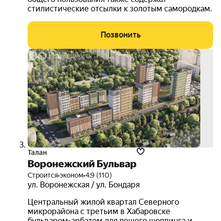
стилистические отсылки к золотым самородкам.
Позвонить
скид
до
20%
3D-
тур
Талан
Воронежский Бульвар
Строится
•
эконом
•
4.9 (110)
ул. Воронежская / ул. Бондаря
Центральный жилой квартал Северного
микрорайона с третьим в Хабаровске
бульваром-арбатом для пешего шоппинга и