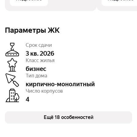
Параметры ЖК
Срок сдачи
3 кв. 2026
Класс жилья
бизнес
Этажность
22
Тип дома
Отделка
чистовая, white box, без
отделки
кирпично-монолитный
Высота потолков
2,9 — 4,9 м
Число корпусов
Паркинг, машиноместа
подземный – 544,
4
есть открытый
Тип договора
ДДУ, 214 ФЗ
Очереди
1
Число квартир
Ещё 18 особенностей
624
Кладовые
есть
USB-зарядки
есть
Колясочные
есть