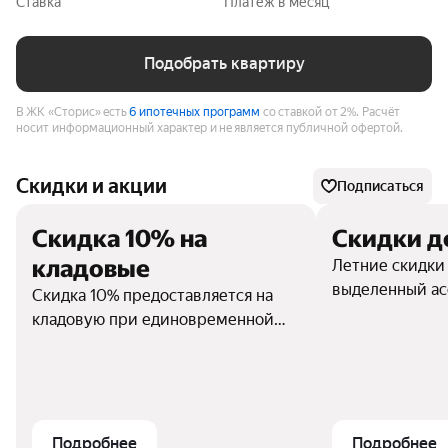
Ставка
Платёж в месяц
Подобрать квартиру
В ЖК «Сторис» есть
6 ипотечных программ
со ставкой от 2%.
Расчёт
носит информационный характер и не является публичной офертой.
Скидки и акции
Подписаться
Скидка 10% на
Скидки д
кладовые
Летние скидки
выделенный ас
Скидка 10% предоставляется на
с базовой стои
кладовую при единовременной
суммируется с
покупке квартиры и кладовой, при
100% оплате и ипотеке.
Подробнее
Подробнее