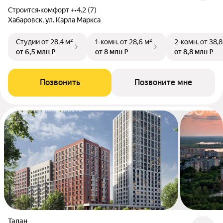
Строится
•
комфорт +
•
4.2 (7)
Хабаровск, ул. Карла Маркса
Студии
от 28,4 м²
1-комн.
от 28,6 м²
2-комн.
от 38,8
от 6,5 млн ₽
от 8 млн ₽
от 8,8 млн ₽
Позвонить
Позвоните мне
Талан