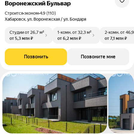
Воронежский Бульвар
Строится
•
эконом
•
4.9 (110)
Хабаровск, ул. Воронежская / ул. Бондаря
Студии
от 26,7 м²
1-комн.
от 32,3 м²
2-комн.
от 46,9
от 5,3 млн ₽
от 6,2 млн ₽
от 7,1 млн ₽
Позвонить
Позвоните мне