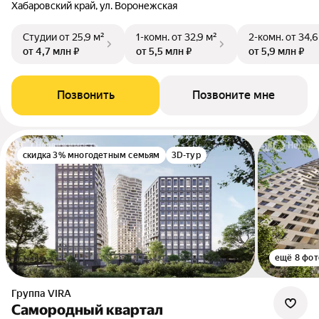
Хабаровский край, ул. Воронежская
Студии
от 25,9 м²
1-комн.
от 32,9 м²
2-комн.
от 34,6
от 4,7 млн ₽
от 5,5 млн ₽
от 5,9 млн ₽
Позвонить
Позвоните мне
скидка 3% многодетным семьям
3D-тур
ещё 8 фот
Группа VIRA
Самородный квартал