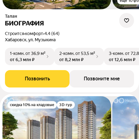
ещё 10 фо
Талан
БИОГРАФИЯ
Строится
•
комфорт
•
4.4 (64)
Хабаровск, ул. Музыкина
1-комн.
от 36,9 м²
2-комн.
от 53,5 м²
3-комн.
от 72,8
от 6,3 млн ₽
от 8,2 млн ₽
от 12,6 млн ₽
Позвонить
Позвоните мне
скидка 10% на кладовые
3D-тур