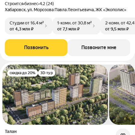
Строится
•
бизнес
•
4.2 (24)
Хабаровск, ул. Морозова Павла Леонтьевича, ЖК «Экополис»
Студии
от 16,4 м²
1-комн.
от 30,8 м²
2-комн.
от 42,4
от 4,3 млн ₽
от 7,1 млн ₽
от 9,5 млн ₽
Позвонить
Позвоните мне
скидка до 20%
3D-тур
Талан