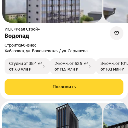
ИСК «Реал Строй»
Водопад
Строится
•
бизнес
Хабаровск, ул. Волочаевская / ул. Серышева
Студии
от 38,4 м²
2-комн.
от 62,9 м²
3-комн.
от 101
от 7,8 млн ₽
от 11,9 млн ₽
от 18,1 млн ₽
Позвонить