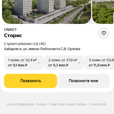
UNIKEY
Сторис
Строится
•
бизнес
•
3.6 (45)
Хабаровск, ул. имени Лейтенанта С.В. Орлова
1-комн.
от 32,4 м²
2-комн.
от 37,9 м²
3-комн.
от 50,8
от 9,1 млн ₽
от 9,3 млн ₽
от 11,8 млн ₽
Позвонить
Позвоните мне
жимость в Хабаровске
Купить
Квартира в новостройке
С ипотекой