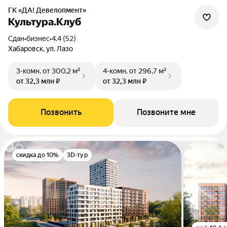
ГК «ДА! Девелопмент»
Культура.Клуб
Сдан
•
бизнес
•
4.4 (52)
Хабаровск, ул. Лазо
3-комн.
от 300,2 м²
4-комн.
от 296,7 м²
от 32,3 млн ₽
от 32,3 млн ₽
Позвонить
Позвоните мне
скидка до 10%
3D-тур