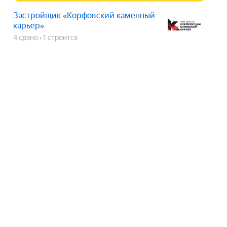
Застройщик «Корфовский каменный
карьер»
4 сдано
1 строится
ЖК по ул. Запарина
срок сдачи
3 кв. 2027
Показать телефон
Застройщик «Корфовский
каменный карьер»
4 сдано
1 строится