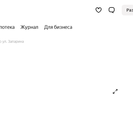
Ра
потека
Журнал
Для бизнеса
 ул. Запарина