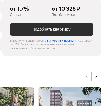
от 1.7%
от 10 328 ₽
Ставка
Платёж в месяц
Подобрать квартиру
В ЖК по ул. Запарина есть
78 ипотечных программ
со ставкой
от 1.7%.
Расчёт носит информационный характер
и не является публичной офертой.