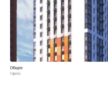
На территории жилого комплекса будут расположены
скамейками и озеленёнными клумбами. Рядом с дом
гектаров — идеальное место для прогулок и отдыха 
В шаговой доступности от ЖК по ул. Запарина нахо
магазины;
школа;
детский сад;
Общее
1 фото
набережная;
стадион;
открытый бассейн.