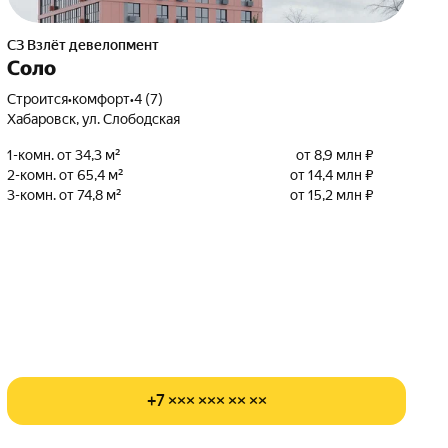
СЗ Взлёт девелопмент
Соло
Строится
•
комфорт
•
4 (7)
Хабаровск, ул. Слободская
1-комн. от 34,3 м²
от 8,9 млн ₽
2-комн. от 65,4 м²
от 14,4 млн ₽
3-комн. от 74,8 м²
от 15,2 млн ₽
+7 ××× ××× ×× ××