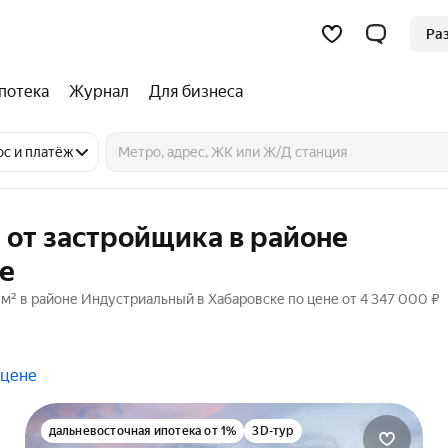
Ра
потека
Журнал
Для бизнеса
ос и платёж
 от застройщика в районе
е
 м² в районе Индустриальный в Хабаровске по цене от 4 347 000 ₽
 цене
дальневосточная ипотека от 1%
3D-тур