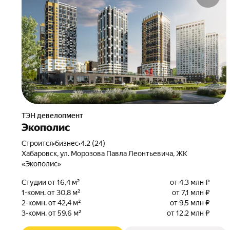
ТЭН девелопмент
Экополис
Строится
•
бизнес
•
4.2 (24)
Хабаровск, ул. Морозова Павла Леонтьевича, ЖК
«Экополис»
Студии от 16,4 м²
от 4,3 млн ₽
1-комн. от 30,8 м²
от 7,1 млн ₽
2-комн. от 42,4 м²
от 9,5 млн ₽
3-комн. от 59,6 м²
от 12,2 млн ₽