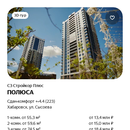
3D-тур
СЗ Стройкор Плюс
ПОЛЮСА
Сдан
•
комфорт +
•
4.4 (223)
Хабаровск, ул. Сысоева
1-комн. от 55,3 м²
от 13,4 млн ₽
2-комн. от 59,6 м²
от 15,0 млн ₽
3-комн. от 74,5 м²
от 18,4 млн ₽