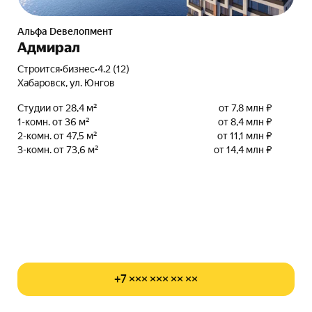
альфа Dевелопмент
Адмирал
Строится
•
бизнес
•
4.2 (12)
Хабаровск, ул. Юнгов
Студии от 28,4 м²
от 7,8 млн ₽
1-комн. от 36 м²
от 8,4 млн ₽
2-комн. от 47,5 м²
от 11,1 млн ₽
3-комн. от 73,6 м²
от 14,4 млн ₽
+7 ××× ××× ×× ××