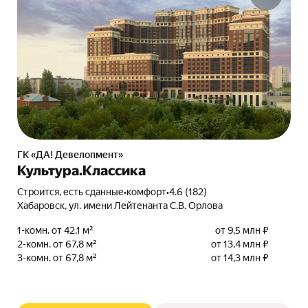
ГК «ДА! Девелопмент»
Культура.Классика
Строится, есть сданные
•
комфорт
•
4.6 (182)
Хабаровск, ул. имени Лейтенанта С.В. Орлова
1-комн. от 42,1 м²
от 9,5 млн ₽
2-комн. от 67,8 м²
от 13,4 млн ₽
3-комн. от 67,8 м²
от 14,3 млн ₽