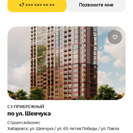
+7 ××× ××× ×× ××
Позвоните мне
СЗ-ПРИБРЕЖНЫЙ
по ул. Шевчука
Строится
•
бизнес
Хабаровск, ул. Шевчука / ул. 65-летия Победы / ул. Павла