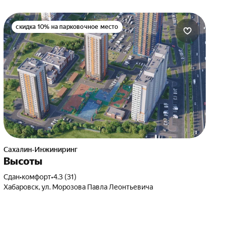
скидка 10% на парковочное место
Сахалин‐Инжиниринг
Высоты
Сдан
•
комфорт
•
4.3 (31)
Хабаровск, ул. Морозова Павла Леонтьевича