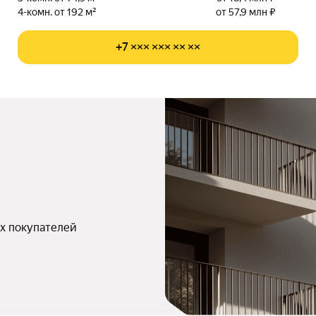
4-комн. от 192 м²
от 57,9 млн ₽
+7 ××× ××× ×× ××
х покупателей