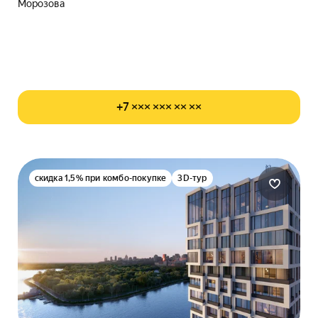
Морозова
+7 ××× ××× ×× ××
скидка 1,5% при комбо-покупке
3D-тур