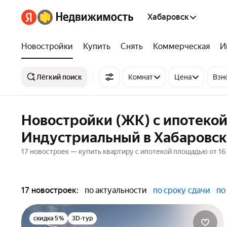
Хабаровск
Новостройки
Купить
Снять
Коммерческая
И
Лёгкий поиск
Комнат
Цена
Взн
Новостройки (ЖК) с ипотекой
Индустриальный в Хабаровск
17 новостроек — купить квартиру с ипотекой площадью от 16
17 новостроек:
по актуальности
по сроку сдачи
по
скидка 5%
3D-тур