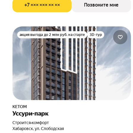
+7 ××× ××× ×× ××
Позвоните мне
акция выгода до 2 млн руб. на старте
3D-тур
КЕТОМ
Уссури-парк
Строится
•
комфорт
Хабаровск, ул. Слободская