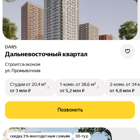
DARS
Дальневосточный квартал
Строится
•
эконом
ул. Промывочная
Студии
от 20,4 м²
1-комн.
от 38,6 м²
2-комн.
от 34 
от 3 млн ₽
от 5,2 млн ₽
от 4,8 млн ₽
Позвонить
скидка 3% многодетным семьям
3D-тур