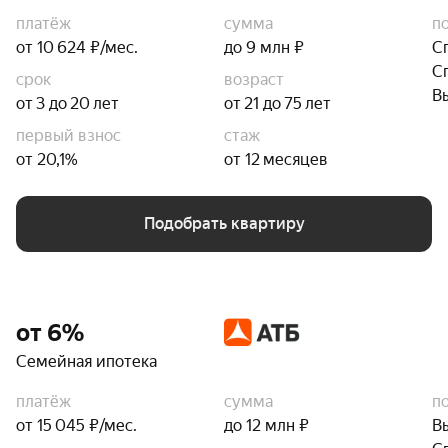
платёж
сумма
п
от 10 624 ₽/мес.
до 9 млн ₽
С
С
срок
возраст
В
от 3 до 20 лет
от 21 до 75 лет
первый взнос
стаж
от 20,1%
от 12 месяцев
Подобрать квартиру
от 6%
Семейная ипотека
платёж
сумма
п
от 15 045 ₽/мес.
до 12 млн ₽
В