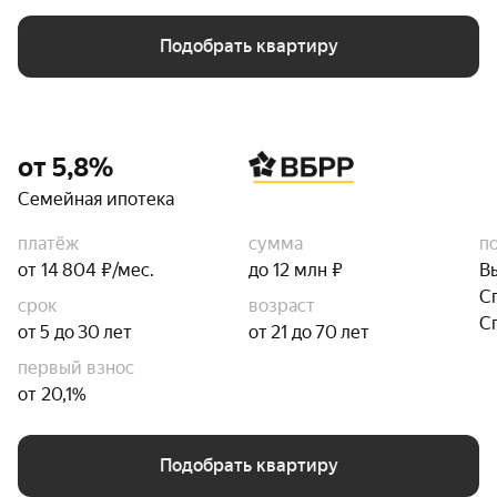
Подобрать квартиру
от 5,8%
Семейная ипотека
платёж
сумма
п
от 14 804 ₽/мес.
до 12 млн ₽
В
С
срок
возраст
С
от 5 до 30 лет
от 21 до 70 лет
первый взнос
от 20,1%
Подобрать квартиру