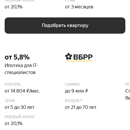
от 20,1%
от 3 месяцев
Подобрать квартиру
от 5,8%
Ипотека для IT-
специалистов
платёж
сумма
п
от 14 804 ₽/мес.
до 9 млн ₽
С
В
срок
возраст
от 5 до 30 лет
от 21 до 70 лет
первый взнос
от 20,1%