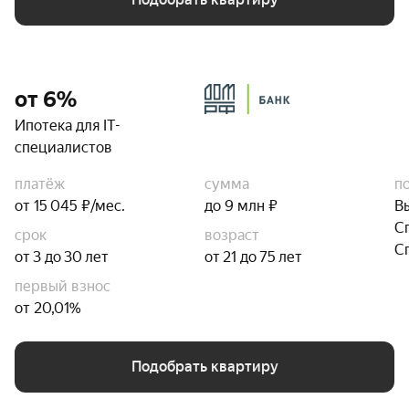
от 6%
Ипотека для IT-
специалистов
платёж
сумма
п
от 15 045 ₽/мес.
до 9 млн ₽
В
С
срок
возраст
С
от 3 до 30 лет
от 21 до 75 лет
первый взнос
от 20,01%
Подобрать квартиру