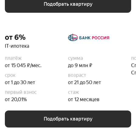
Подобрать квартиру
от 6%
IT-ипотека
платёж
сумма
п
от 15 045 ₽/мес.
до 9 млн ₽
С
С
срок
возраст
от 1 до 30 лет
от 21 до 50 лет
первый взнос
стаж
от 20,01%
от 12 месяцев
Подобрать квартиру