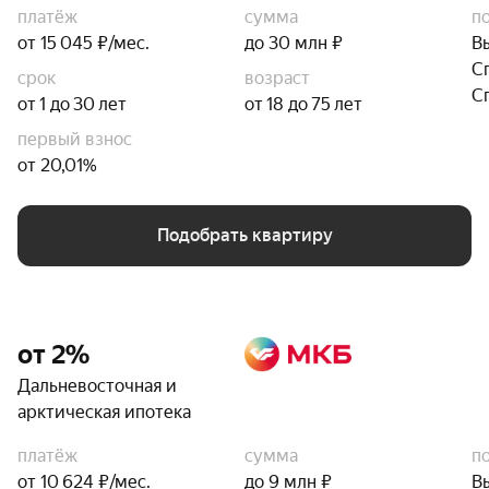
платёж
сумма
п
от 15 045 ₽/мес.
до 30 млн ₽
В
С
срок
возраст
С
от 1 до 30 лет
от 18 до 75 лет
первый взнос
от 20,01%
Подобрать квартиру
от 2%
Дальневосточная и
арктическая ипотека
платёж
сумма
п
от 10 624 ₽/мес.
до 9 млн ₽
В