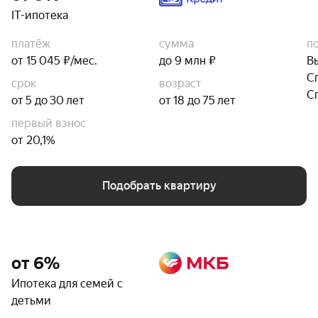
IT-ипотека
платёж
сумма
п
от 15 045 ₽/мес.
до 9 млн ₽
В
С
срок
возраст
С
от 5 до 30 лет
от 18 до 75 лет
первый взнос
от 20,1%
Подобрать квартиру
от 6%
Ипотека для семей с
детьми