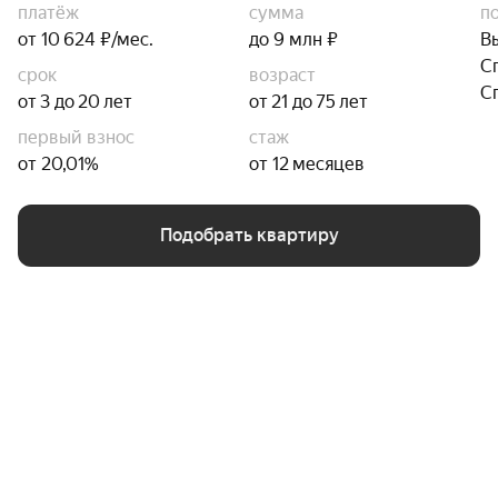
платёж
сумма
п
от 10 624 ₽/мес.
до 9 млн ₽
В
С
срок
возраст
С
от 3 до 20 лет
от 21 до 75 лет
первый взнос
стаж
от 20,01%
от 12 месяцев
Подобрать квартиру