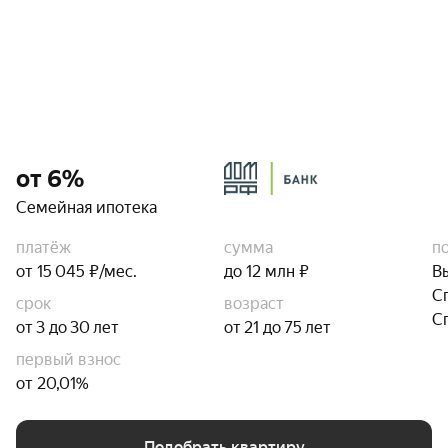
от 6%
Семейная ипотека
платёж
сумма
п
от 15 045 ₽/мес.
до 12 млн ₽
В
С
срок
возраст
С
от 3 до 30 лет
от 21 до 75 лет
первый взнос
от 20,01%
Подобрать квартиру