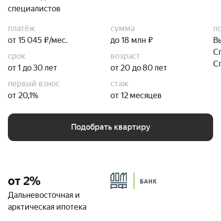
специалистов
платёж
сумма
п
от 15 045 ₽/мес.
до 18 млн ₽
В
С
срок
возраст
С
от 1 до 30 лет
от 20 до 80 лет
первый взнос
стаж
от 20,1%
от 12 месяцев
Подобрать квартиру
от 2%
Дальневосточная и
арктическая ипотека