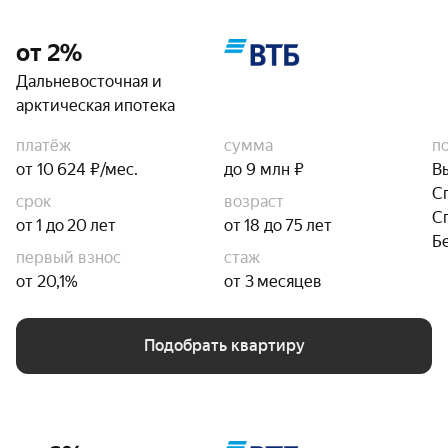
от 2%
Дальневосточная и
арктическая ипотека
платёж
сумма
п
от 10 624 ₽/мес.
до 9 млн ₽
В
С
срок
возраст
С
от 1 до 20 лет
от 18 до 75 лет
Б
первый взнос
стаж
от 20,1%
от 3 месяцев
Подобрать квартиру