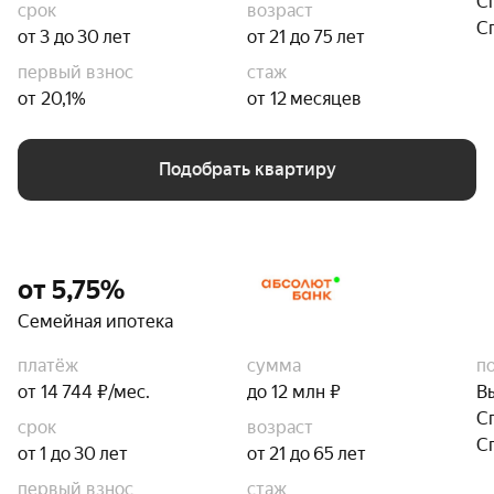
С
срок
возраст
С
от 3 до 30 лет
от 21 до 75 лет
первый взнос
стаж
от 20,1%
от 12 месяцев
Подобрать квартиру
от 5,75%
Семейная ипотека
платёж
сумма
п
от 14 744 ₽/мес.
до 12 млн ₽
В
С
срок
возраст
С
от 1 до 30 лет
от 21 до 65 лет
первый взнос
стаж