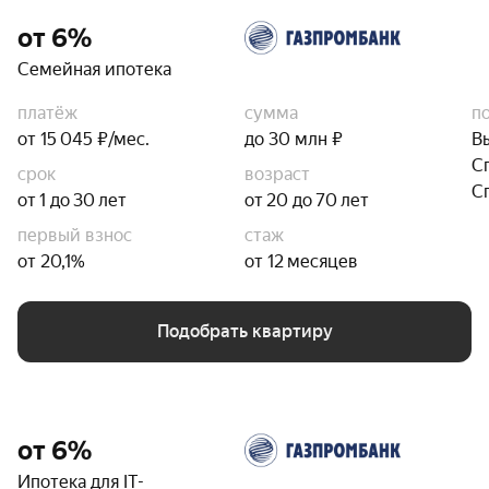
от 6%
Семейная ипотека
платёж
сумма
п
от 15 045 ₽/мес.
до 30 млн ₽
В
С
срок
возраст
С
от 1 до 30 лет
от 20 до 70 лет
первый взнос
стаж
от 20,1%
от 12 месяцев
Подобрать квартиру
от 6%
Ипотека для IT-