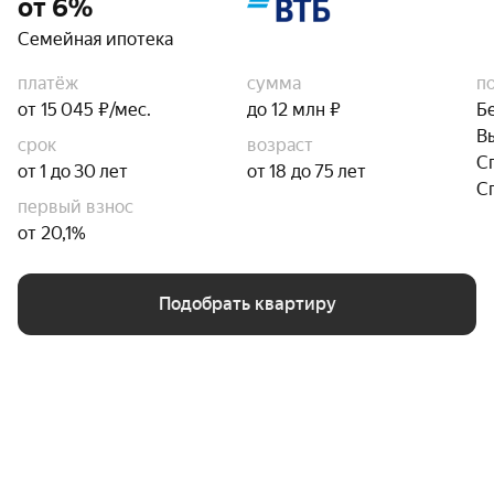
от 6%
Семейная ипотека
платёж
сумма
п
от 15 045 ₽/мес.
до 12 млн ₽
Б
В
срок
возраст
С
от 1 до 30 лет
от 18 до 75 лет
С
первый взнос
от 20,1%
Подобрать квартиру