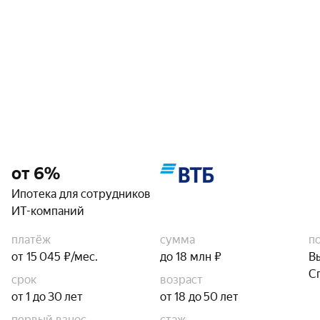
от 6%
Ипотека для сотрудников
ИТ-компаний
платёж
сумма
п
от 15 045 ₽/мес.
до 18 млн ₽
В
С
срок
возраст
от 1 до 30 лет
от 18 до 50 лет
первый взнос
стаж