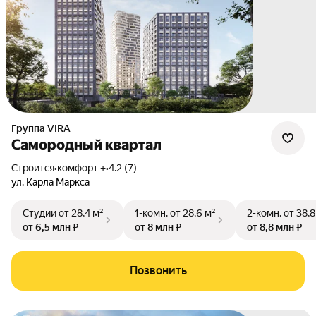
Группа VIRA
Самородный квартал
Строится
•
комфорт +
•
4.2 (7)
ул. Карла Маркса
Студии
от 28,4 м²
1-комн.
от 28,6 м²
2-комн.
от 38,8
от 6,5 млн ₽
от 8 млн ₽
от 8,8 млн ₽
Позвонить