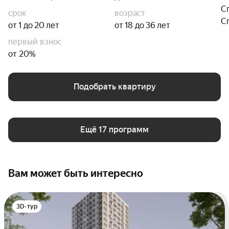
С
срок
возраст
С
от 1 до 20 лет
от 18 до 36 лет
первый взнос
от 20%
Подобрать квартиру
Ещё 17 программ
Вам может быть интересно
3D-тур