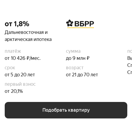
от 1,8%
Дальневосточная и
арктическая ипотека
платёж
сумма
п
от 10 426 ₽/мес.
до 9 млн ₽
В
С
срок
возраст
С
от 5 до 20 лет
от 21 до 70 лет
первый взнос
от 20,1%
Подобрать квартиру