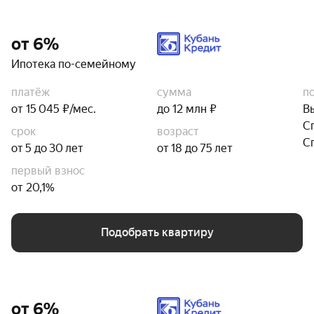
от 6%
Ипотека по-семейному
платёж
сумма
п
от 15 045 ₽/мес.
до 12 млн ₽
В
С
срок
возраст
С
от 5 до 30 лет
от 18 до 75 лет
первый взнос
от 20,1%
Подобрать квартиру
от 6%