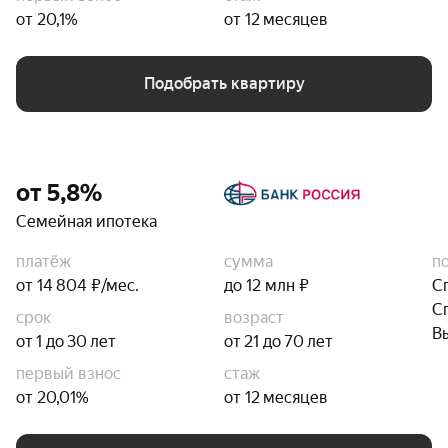
от 20,1%
от 12 месяцев
Подобрать квартиру
от 5,8%
Семейная ипотека
платёж
сумма
п
от 14 804 ₽/мес.
до 12 млн ₽
С
С
срок
возраст
В
от 1 до 30 лет
от 21 до 70 лет
первый взнос
стаж
от 20,01%
от 12 месяцев