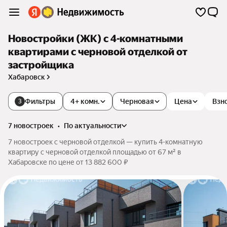
Новостройки (ЖК) с 4-комнатными
квартирами с черновой отделкой от
застройщика
Хабаровск
Фильтры
4+ комн.
Черновая
Цена
Взн
3
7 новостроек
•
по актуальности
7 новостроек с черновой отделкой — купить 4-комнатную
квартиру с черновой отделкой площадью от 67 м² в
Хабаровске по цене от 13 882 600 ₽