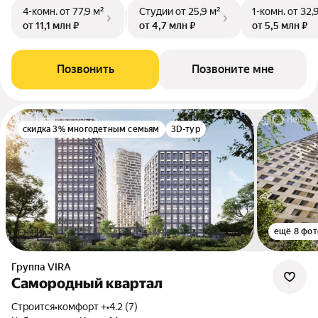
4-комн.
от 77,9 м²
Студии
от 25,9 м²
1-комн.
от 32,
от 11,1 млн ₽
от 4,7 млн ₽
от 5,5 млн ₽
Позвонить
Позвоните мне
скидка 3% многодетным семьям
3D-тур
ещё 8 фот
Группа VIRA
Самородный квартал
Строится
•
комфорт +
•
4.2 (7)