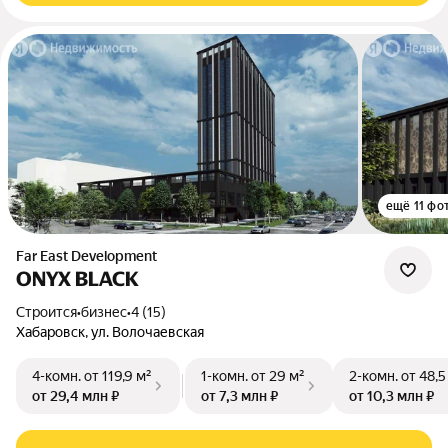
ещё 11 фо
Far East Development
ONYX BLACK
Строится
•
бизнес
•
4 (15)
Хабаровск, ул. Волочаевская
4-комн.
от 119,9 м²
1-комн.
от 29 м²
2-комн.
от 48,5
от 29,4 млн ₽
от 7,3 млн ₽
от 10,3 млн ₽