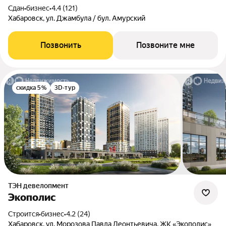
Сдан
•
бизнес
•
4.4 (121)
Хабаровск, ул. Джамбула / бул. Амурский
Позвонить
Позвоните мне
скидка 5%
3D-тур
ТЭН девелопмент
Экополис
Строится
•
бизнес
•
4.2 (24)
Хабаровск, ул. Морозова Павла Леонтьевича, ЖК «Экополис»