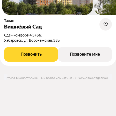
Талан
Вишнёвый Сад
Сдан
•
комфорт
•
4.3 (66)
Хабаровск, ул. Воронежская, 38Б
Позвонить
Позвоните мне
Квартира в новостройке
4 и более комнатные
С черновой отделкой