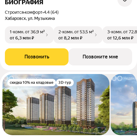
БИОГРАФИЯ
Строится
•
комфорт
•
4.4 (64)
Хабаровск, ул. Музыкина
1-комн.
от 36,9 м²
2-комн.
от 53,5 м²
3-комн.
от 72,8
от 6,3 млн ₽
от 8,2 млн ₽
от 12,6 млн ₽
Позвонить
Позвоните мне
скидка 10% на кладовые
3D-тур