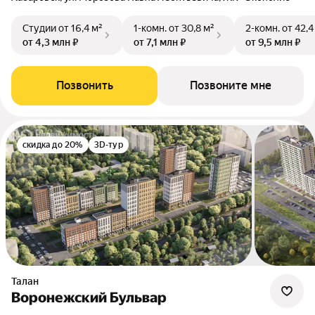
Студии
от 16,4 м²
1-комн.
от 30,8 м²
2-комн.
от 42,4
от 4,3 млн ₽
от 7,1 млн ₽
от 9,5 млн ₽
Позвонить
Позвоните мне
скидка до 20%
3D-тур
Талан
Воронежский Бульвар