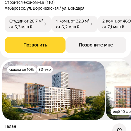
Строится
•
эконом
•
4.9 (110)
Хабаровск, ул. Воронежская / ул. Бондаря
Студии
от 26,7 м²
1-комн.
от 32,3 м²
2-комн.
от 46,9
от 5,3 млн ₽
от 6,2 млн ₽
от 7,1 млн ₽
Позвонить
Позвоните мне
скидка до 10%
3D-тур
ещё 10 фо
Талан