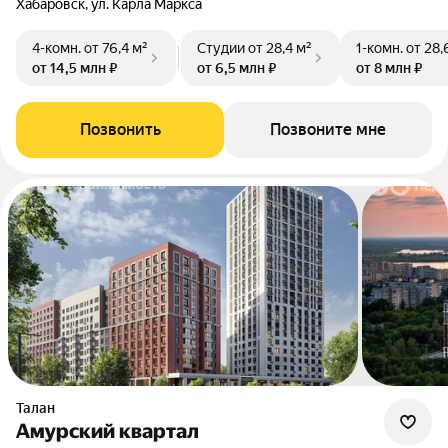
Хабаровск, ул. Карла Маркса
4-комн.
от 76,4 м²
Студии
от 28,4 м²
1-комн.
от 28,
от 14,5 млн ₽
от 6,5 млн ₽
от 8 млн ₽
Позвонить
Позвоните мне
Талан
Амурский квартал