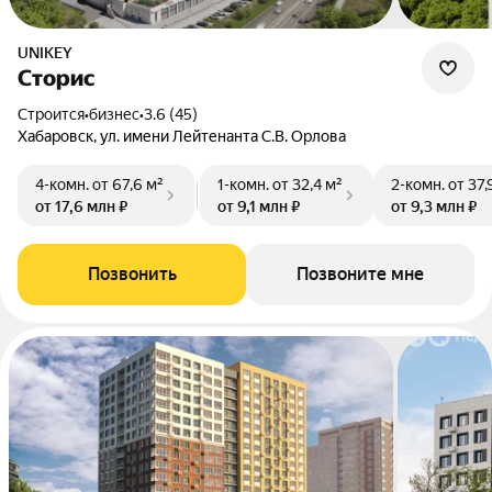
UNIKEY
Сторис
Строится
•
бизнес
•
3.6 (45)
Хабаровск, ул. имени Лейтенанта С.В. Орлова
4-комн.
от 67,6 м²
1-комн.
от 32,4 м²
2-комн.
от 37,
от 17,6 млн ₽
от 9,1 млн ₽
от 9,3 млн ₽
Позвонить
Позвоните мне