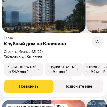
Талан
Клубный дом на Калинина
Строится
•
бизнес
•
4.5 (27)
Хабаровск, ул. Калинина
4-комн.
от 187,6 м²
Студии
от 32,5 м²
1-комн.
от 38
от 54,9 млн ₽
от 9,4 млн ₽
от 9,9 млн ₽
Позвонить
Позвоните мне
выгода на личной консультации
3D-тур