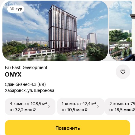
3D-тур
Far East Development
ONYX
Сдан
•
бизнес
•
4.3 (69)
Хабаровск, ул. Шеронова
4-комн.
от 108,5 м²
1-комн.
от 42,4 м²
2-комн.
от 7
от 32,2 млн ₽
от 10,5 млн ₽
от 18,5 млн ₽
Позвонить