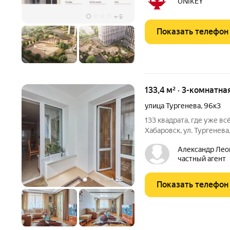
UNIKEY
новый
+
9
Показать телефон
133,4 м² · 3-комнатна
улица Тургенева
,
96к3
133 квадрата, где уже всё есть осталось освежи
Хабаровск, ул. Тургенева
нуля и потрать ещё пару
Александр Лео
продуманная планировка,
частный агент
кондиционеры
+
26
Показать телефон