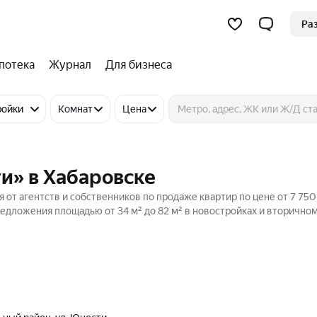
Ра
потека
Журнал
Для бизнеса
ройки
Комнат
Цена
и» в Хабаровске
 от агентств и собственников по продаже квартир по цене от 7 750
едложения площадью от 34 м² до 82 м² в новостройках и вторично