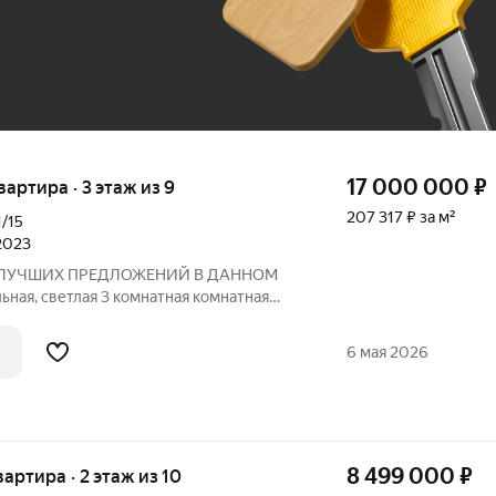
До 100 тыс. ₽
17 000 000
₽
квартира · 3 этаж из 9
207 317 ₽ за м²
1/15
 2023
 ЛУЧШИХ ПРЕДЛОЖЕНИЙ В ДАННОМ
ная, светлая 3 комнатная комнатная
м ремонтом по индивидуальному проекту.
ИКИ Дом кирпичный 2022 года
6 мая 2026
газификация!
8 499 000
₽
вартира · 2 этаж из 10