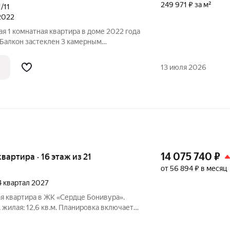
249 971 ₽ за м²
1/11
 2022
ая 1 комнатная квартира в доме 2022 года
 Балкон застеклен 3 камерным
 проведено освещение и теплый пол.
 всех необходимых, после продажи , вся
13 июля 2026
14 075 740
₽
 квартира · 16 этаж из 21
от 56 894 ₽ в месяц
 4 квартал 2027
я квартира в ЖК «Сердце Бонивура».
, жилая: 12,6 кв.м. Планировка включает
12,5 кв.м, прихожую 4,9 кв.м и
нузел 4,0 кв.м. Квартира без отделки,