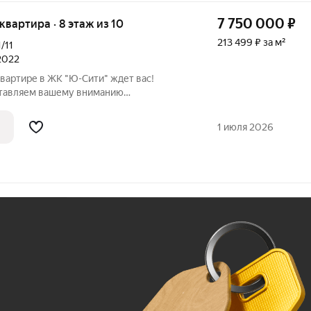
7 750 000
₽
 квартира · 8 этаж из 10
213 499 ₽ за м²
1/11
 2022
вартире в ЖК "Ю-Сити" ждет вас!
ставляем вашему вниманию
ую квартиру площадью 36,3 кв.м,
таже современного 10-этажного
1 июля 2026
стижном жилом
Ж