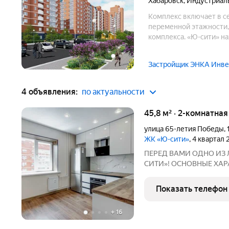
Хабаровск
,
Индустриал
Комплекс включает в с
переменной этажности,
комплекса. «Ю-сити» на
Застройщик ЭНКА Инве
4 объявления:
по актуальности
45,8 м² · 2-комнатна
улица 65-летия Победы
,
ЖК «Ю-сити»
, 4 квартал
ПЕРЕД ВАМИ ОДНО ИЗ
СИТИ»! ОСНОВНЫЕ ХАР
года постройки! Комфор
45,8 кв.м.! Жилая площадь
Показать телефон
Раздельные комнаты!
+
16