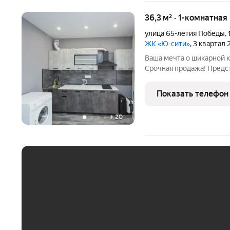
36,3 м² · 1-комнатная
улица 65-летия Победы
,
ЖК «Ю-сити»
, 3 квартал
Ваша мечта о шикарной к
Срочная продажа! Пред
эксклюзивную 1-комнатн
расположенную на 8-м э
Показать телефон
кирпичного дома в пре
+
20
ЕЖЕМЕСЯЧНЫЙ ПЛАТЁ