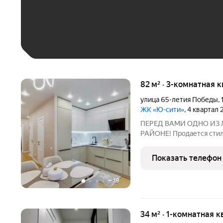
До 30 тыс. ₽
До 50 тыс. ₽
До 70 тыс. ₽
Больше 100 тыс. ₽
82 м² · 3-комнатная 
улица 65-летия Победы
,
ЖК «Ю-сити»
, 4 квартал
ПЕРЕД ВАМИ ОДНО ИЗ
РАЙОНЕ! Продается стиль
квартира с дизайнерски
ОСНОВНЫЕ ХАРАКТЕРИСТ
Показать телефон
постройки! Отсутствует 
+
19
34 м² · 1-комнатная к