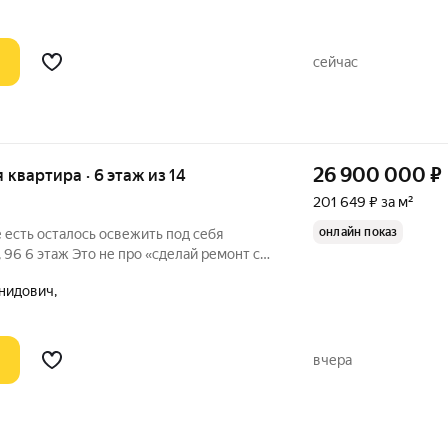
сейчас
26 900 000
₽
я квартира · 6 этаж из 14
201 649 ₽ за м²
онлайн показ
ть под себя
, 96 6 этаж Это не про «сделай ремонт с
 миллионов». Здесь уже сделана база:
нидович,
 качественный ремонт, техника,
вчера