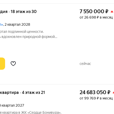
7 550 000
₽
удия · 18 этаж из 30
от 26 698 ₽ в месяц
л»
, 2 квартал 2028
ь вдохновлен природной формой
стоит из четырех башен со сложной
утренний двор и места общего
ржат стилистические
сейчас
24 683 050
₽
 квартира · 4 этаж из 21
от 99 769 ₽ в месяц
 4 квартал 2027
я квартира в ЖК «Сердце Бонивура».