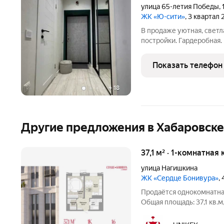
улица 65-летия Победы
,
ЖК «Ю-сити»
, 3 квартал
В продаже уютная, светл
постройки. Гардеробная.
стеклопакетом, утеплен,
Квартира укомплектована
Показать телефон
мебель и
+
18
Другие предложения в Хабаровске
37,1 м² · 1-комнатная
улица Нагишкина
ЖК «Сердце Бонивура»
,
Продаётся однокомнатна
Общая площадь: 37,1 кв.м
спальню 12,6 кв.м, кухню 
гардеробную 3,1 кв.м. Са