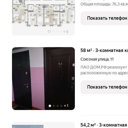
Общая площадь: 76,3 кв.м
прихожую 7,8 кв.м, гарде
гостиную 18,3 кв.м, масте
Показать телефон
+
9
58 м² · 3-комнатная к
Союзная улица
,
11
ПАО ДОМ.РФ реализует к
расположенную по адресу
Союзная,11. Информация 
(юридическое лицо). Ка
Показать телефон
27:23:0050715:223
+
1
54,2 м² · 3-комнатна