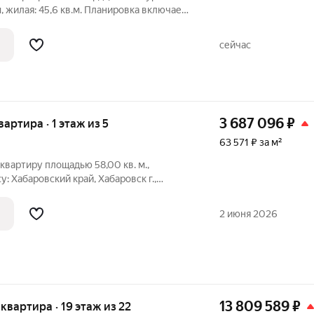
, жилая: 45,6 кв.м. Планировка включает
робную 5,9 кв.м, кухню-нишу 6,1 кв.м,
р-спальню 13,7 кв.м, спальню 13,6 кв.м.
сейчас
3 687 096
₽
вартира · 1 этаж из 5
63 571 ₽ за м²
вартиру площадью 58,00 кв. м.,
: Хабаровский край, Хабаровск г.,
об объекте: Один собственник
дастровый номер объекта недвижимости:
2 июня 2026
13 809 589
₽
я квартира · 19 этаж из 22