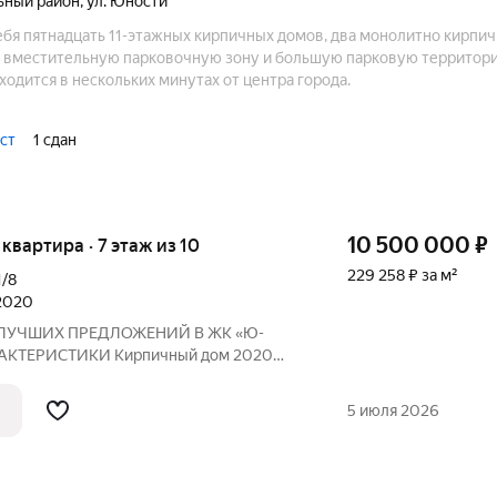
ьный район
,
ул. Юности
ебя пятнадцать 11-этажных кирпичных домов, два монолитно кирпи
 вместительную парковочную зону и большую парковую территори
ходится в нескольких минутах от центра города.
ст
1 сдан
10 500 000
₽
я квартира · 7 этаж из 10
229 258 ₽ за м²
1/8
 2020
 ЛУЧШИХ ПРЕДЛОЖЕНИЙ В ЖК «Ю-
АКТЕРИСТИКИ Кирпичный дом 2020
тный 7/10 этаж! Общая площадь квартиры
 26,4 кв.м.! Просторная кухня 9,9 кв.м.!
5 июля 2026