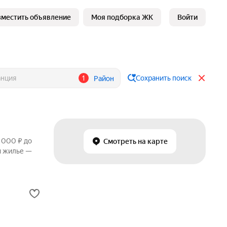
зместить объявление
Моя подборка ЖК
Войти
1
Сохранить поиск
Район
 000 ₽ до
Смотреть на карте
м жилье —