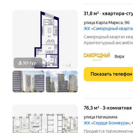
31,8 м² · квартира-ст
улица Карла Маркса
,
96
ЖК «Самородный кварта
Самородный квартал квартал подлинной ценности.
Архитектурный ансамбл
самородного золота и со
геометрией фасадов. Вн
Вира
пользования также соде
3D-тур
+
5
Показать телефон
76,3 м² · 3-комнатная
улица Нагишкина
ЖК «Сердце Бонивура»
,
Продаётся трёхкомнатна