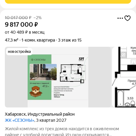
жить с удовольствием. При этом, нам
10 017 000
₽
–2%
9 817 000
₽
от 40 489 ₽ в месяц
47,3 м²
1-комн. квартира
3 этаж из 15
новостройка
Хабаровск
,
Индустриальный район
ЖК «СЕЗОНЫ»
, 3 квартал 2027
Жилой комплекс из трех домов находится в оживленном
районе с удобной логистикой. Из окон открываются