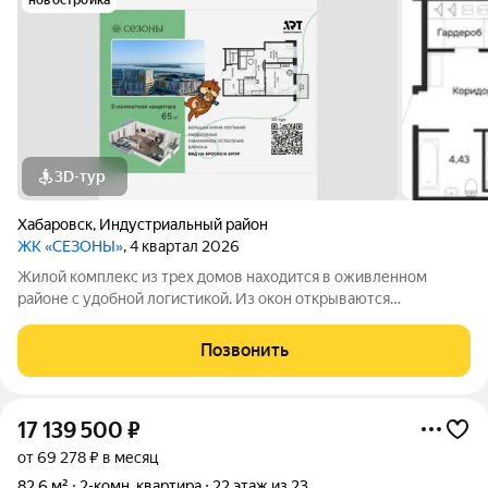
новостройка
3D-тур
Хабаровск
,
Индустриальный район
ЖК «СЕЗОНЫ»
, 4 квартал 2026
Жилой комплекс из трех домов находится в оживленном
районе с удобной логистикой. Из окон открываются
изумительные виды на Амур, Дендрарий и город. В развитом
районе уже есть все, что обеспечивает комфорт и помогает
Позвонить
жить с удовольствием. При этом, нам
17 139 500
₽
от 69 278 ₽ в месяц
82,6 м²
2-комн. квартира
22 этаж из 23