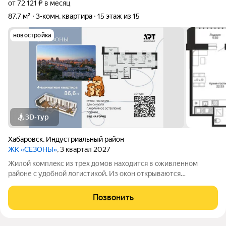
от 72 121 ₽ в месяц
87,7 м²
3-комн. квартира
15 этаж из 15
новостройка
3D-тур
Хабаровск
,
Индустриальный район
ЖК «СЕЗОНЫ»
, 3 квартал 2027
Жилой комплекс из трех домов находится в оживленном
районе с удобной логистикой. Из окон открываются
изумительные виды на Амур, Дендрарий и город. В развитом
районе уже есть все, что обеспечивает комфорт и помогает
Позвонить
жить с удовольствием. При этом, нам