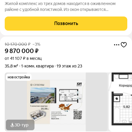
Жилой комплекс из трех домов находится в оживленном
районе с удобной логистикой. Из окон открываются
изумительные виды на Амур, Дендрарий и город. В развитом
районе уже есть все, что обеспечивает комфорт и помогает
Позвонить
жить с удовольствием. При этом, нам
10 170 000
₽
–3%
9 870 000
₽
от 41 107 ₽ в месяц
35,8 м²
1-комн. квартира
19 этаж из 23
новостройка
3D-тур