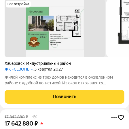
новостройка
Хабаровск
,
Индустриальный район
ЖК «СЕЗОНЫ»
, 3 квартал 2027
Жилой комплекс из трех домов находится в оживленном
районе с удобной логистикой. Из окон открываются
изумительные виды на Амур, Дендрарий и город. В развитом
районе уже есть все, что обеспечивает комфорт и помогает
Позвонить
жить с удовольствием. При этом, нам
17 842 880
₽
–1%
17 642 880
₽