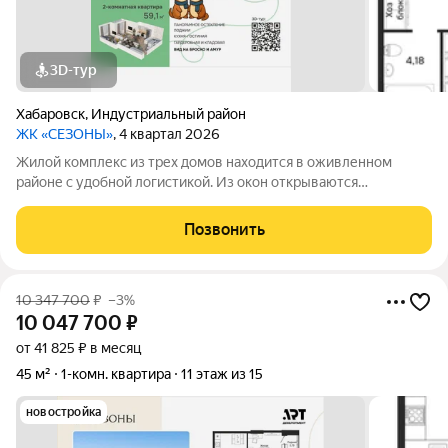
3D-тур
Хабаровск
,
Индустриальный район
ЖК «СЕЗОНЫ»
, 4 квартал 2026
Жилой комплекс из трех домов находится в оживленном
районе с удобной логистикой. Из окон открываются
изумительные виды на Амур, Дендрарий и город. В развитом
районе уже есть все, что обеспечивает комфорт и помогает
Позвонить
жить с удовольствием. При этом, нам
10 347 700
₽
–3%
10 047 700
₽
от 41 825 ₽ в месяц
45 м²
1-комн. квартира
11 этаж из 15
новостройка