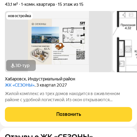
43,1 м²
1-комн. квартира
15 этаж из 15
новостройка
3D-тур
Хабаровск
,
Индустриальный район
ЖК «СЕЗОНЫ»
, 3 квартал 2027
Жилой комплекс из трех домов находится в оживленном
районе с удобной логистикой. Из окон открываются
изумительные виды на Амур, Дендрарий и город. В развитом
районе уже есть все, что обеспечивает комфорт и помогает
Позвонить
жить с удовольствием. При этом, нам