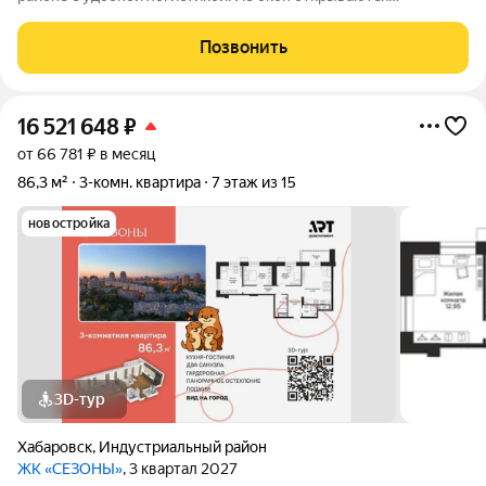
изумительные виды на Амур, Дендрарий и город. В развитом
районе уже есть все, что обеспечивает комфорт и помогает
Позвонить
жить с удовольствием. При этом, нам
16 521 648
₽
от 66 781 ₽ в месяц
86,3 м²
3-комн. квартира
7 этаж из 15
новостройка
3D-тур
Хабаровск
,
Индустриальный район
ЖК «СЕЗОНЫ»
, 3 квартал 2027