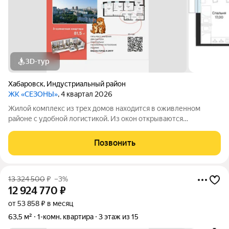
3D-тур
Хабаровск
,
Индустриальный район
ЖК «СЕЗОНЫ»
, 4 квартал 2026
Жилой комплекс из трех домов находится в оживленном
районе с удобной логистикой. Из окон открываются
изумительные виды на Амур, Дендрарий и город. В развитом
районе уже есть все, что обеспечивает комфорт и помогает
Позвонить
жить с удовольствием. При этом, нам
13 324 500
₽
–3%
12 924 770
₽
от 53 858 ₽ в месяц
63,5 м²
1-комн. квартира
3 этаж из 15