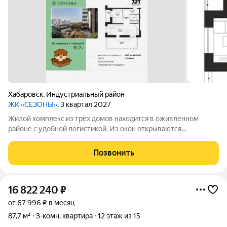
Хабаровск
,
Индустриальный район
ЖК «СЕЗОНЫ»
, 3 квартал 2027
Жилой комплекс из трех домов находится в оживленном
районе с удобной логистикой. Из окон открываются
изумительные виды на Амур, Дендрарий и город. В развитом
районе уже есть все, что обеспечивает комфорт и помогает
Позвонить
жить с удовольствием. При этом, нам
16 822 240
₽
от 67 996 ₽ в месяц
87,7 м²
3-комн. квартира
12 этаж из 15