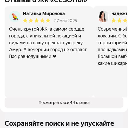
Отзывы о ЖК «СЕЗОНЫ»
Наталья Миронова
надежд
27 мая 2025
Очень крутой ЖК, в самом сердце
Современный
города, с уникальной локацией и
локации. С б
видами на нашу прекрасную реку
территорией-
Амур. А вечерний город не оставят
площадками и
Вас равнодушными ❤
Большой выбо
какие шикарн
Посмотреть все 44 отзыва
Сохраняйте поиск и не упускайте