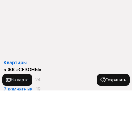
Квартиры
в ЖК «СЕЗОНЫ»
1-комнатные
24
На карте
Сохранить
2-комнатные
19
3-комнатные
12
На улице