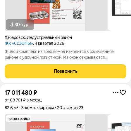
3D-тур
Хабаровск
,
Индустриальный район
ЖК «СЕЗОНЫ»
, 4 квартал 2026
Жилой комплекс из трех домов находится в оживленном
районе с удобной логистикой. Из окон открываются
изумительные виды на Амур, Дендрарий и город. В развитом
районе уже есть все, что обеспечивает комфорт и помогает
Позвонить
жить с удовольствием. При этом, нам
17 011 480
₽
от 68 761 ₽ в месяц
82,6 м²
3-комн. квартира
20 этаж из 23
новостройка