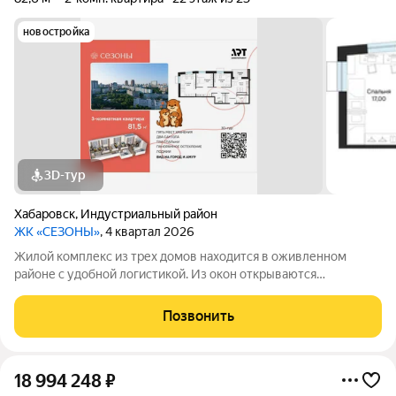
новостройка
3D-тур
Хабаровск
,
Индустриальный район
ЖК «СЕЗОНЫ»
, 4 квартал 2026
Жилой комплекс из трех домов находится в оживленном
районе с удобной логистикой. Из окон открываются
изумительные виды на Амур, Дендрарий и город. В развитом
районе уже есть все, что обеспечивает комфорт и помогает
Позвонить
жить с удовольствием. При этом, нам
18 994 248
₽