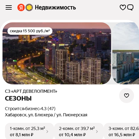
скидка 15 500 руб./м²
СЗ «АРТ ДЕВЕЛОПМЕНТ»
СЕЗОНЫ
Строится
•
бизнес
•
4.3 (47)
Хабаровск
,
ул. Блюхера / ул. Пионерская
1-комн.
от 25,3 м²
2-комн.
от 39,7 м²
3-комн.
от 82,6
от 8,1 млн ₽
от 10,4 млн ₽
от 16,5 млн ₽