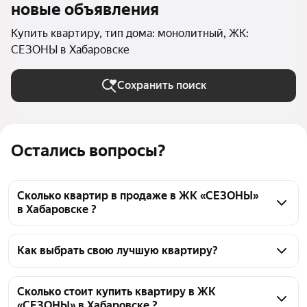
новые объявления
Купить квартиру, тип дома: монолитный, ЖК:
СЕЗОНЫ в Хабаровске
Сохранить поиск
Остались вопросы?
Сколько квартир в продаже в ЖК «СЕЗОНЫ»
в Хабаровске ?
На Яндекс Недвижимости в продаже в ЖК 
«СЕЗОНЫ» в Хабаровске 58 квартир, из них 2 
Как выбрать свою лучшую квартиру?
объявления от агентств, 56 объявлений от 
Чтобы купить квартиру в монолитном доме в ЖК 
застройщиков
«СЕЗОНЫ», воспользуйтесь тепловой картой для 
Сколько стоит купить квартиру в ЖК
«СЕЗОНЫ» в Хабаровске ?