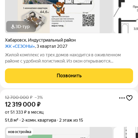
3D-тур
Хабаровск
,
Индустриальный район
ЖК «СЕЗОНЫ»
, 3 квартал 2027
Жилой комплекс из трех домов находится в оживленном
районе с удобной логистикой. Из окон открываются
изумительные виды на Амур, Дендрарий и город. В развитом
районе уже есть все, что обеспечивает комфорт и помогает
Позвонить
жить с удовольствием. При этом, нам
12 700 000
₽
–3%
12 319 000
₽
от 51 333 ₽ в месяц
51,8 м²
2-комн. квартира
2 этаж из 15
новостройка