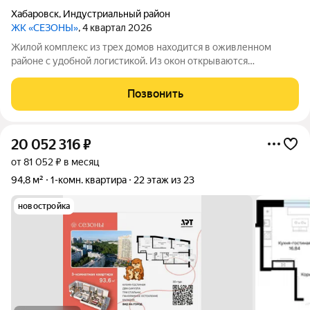
Хабаровск
,
Индустриальный район
ЖК «СЕЗОНЫ»
, 4 квартал 2026
Жилой комплекс из трех домов находится в оживленном
районе с удобной логистикой. Из окон открываются
изумительные виды на Амур, Дендрарий и город. В развитом
районе уже есть все, что обеспечивает комфорт и помогает
Позвонить
жить с удовольствием. При этом, нам
20 052 316
₽
от 81 052 ₽ в месяц
94,8 м²
1-комн. квартира
22 этаж из 23
новостройка