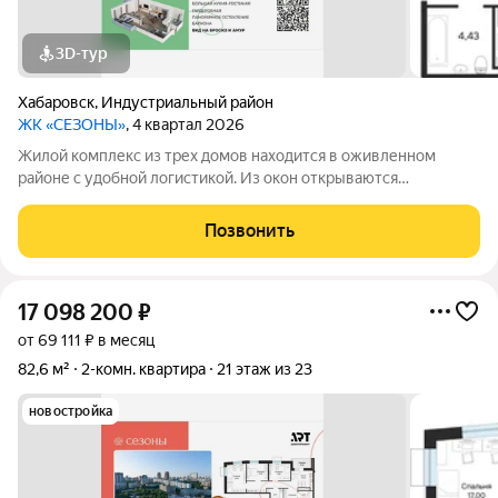
3D-тур
Хабаровск
,
Индустриальный район
ЖК «СЕЗОНЫ»
, 4 квартал 2026
Жилой комплекс из трех домов находится в оживленном
районе с удобной логистикой. Из окон открываются
изумительные виды на Амур, Дендрарий и город. В развитом
районе уже есть все, что обеспечивает комфорт и помогает
Позвонить
жить с удовольствием. При этом, нам
17 098 200
₽
от 69 111 ₽ в месяц
82,6 м²
2-комн. квартира
21 этаж из 23
новостройка