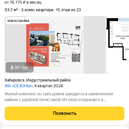
от 76 775 ₽ в месяц
93,7 м²
3-комн. квартира
15 этаж из 23
новостройка
3D-тур
Хабаровск
,
Индустриальный район
ЖК «СЕЗОНЫ»
, 4 квартал 2026
Жилой комплекс из трех домов находится в оживленном
районе с удобной логистикой. Из окон открываются
изумительные виды на Амур, Дендрарий и город. В развитом
районе уже есть все, что обеспечивает комфорт и помогает
Позвонить
жить с удовольствием. При этом, нам