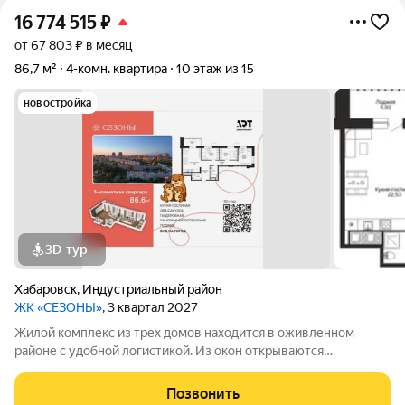
16 774 515
₽
от 67 803 ₽ в месяц
86,7 м²
4-комн. квартира
10 этаж из 15
новостройка
3D-тур
Хабаровск
,
Индустриальный район
ЖК «СЕЗОНЫ»
, 3 квартал 2027
Жилой комплекс из трех домов находится в оживленном
районе с удобной логистикой. Из окон открываются
изумительные виды на Амур, Дендрарий и город. В развитом
районе уже есть все, что обеспечивает комфорт и помогает
Позвонить