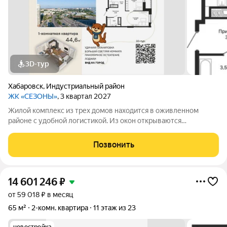
3D-тур
Хабаровск
,
Индустриальный район
ЖК «СЕЗОНЫ»
, 3 квартал 2027
Жилой комплекс из трех домов находится в оживленном
районе с удобной логистикой. Из окон открываются
изумительные виды на Амур, Дендрарий и город. В развитом
районе уже есть все, что обеспечивает комфорт и помогает
Позвонить
жить с удовольствием. При этом, нам
14 601 246
₽
от 59 018 ₽ в месяц
65 м²
2-комн. квартира
11 этаж из 23