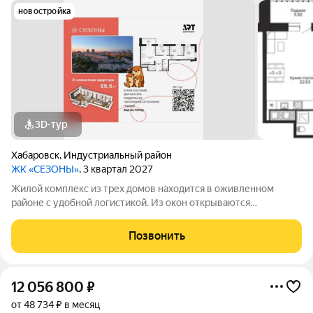
новостройка
3D-тур
Хабаровск
,
Индустриальный район
ЖК «СЕЗОНЫ»
, 3 квартал 2027
Жилой комплекс из трех домов находится в оживленном
районе с удобной логистикой. Из окон открываются
изумительные виды на Амур, Дендрарий и город. В развитом
районе уже есть все, что обеспечивает комфорт и помогает
Позвонить
жить с удовольствием. При этом, нам
12 056 800
₽
от 48 734 ₽ в месяц