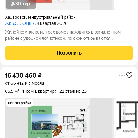
3D-тур
Хабаровск
,
Индустриальный район
ЖК «СЕЗОНЫ»
, 4 квартал 2026
Жилой комплекс из трех домов находится в оживленном
районе с удобной логистикой. Из окон открываются
изумительные виды на Амур, Дендрарий и город. В развитом
районе уже есть все, что обеспечивает комфорт и помогает
Позвонить
жить с удовольствием. При этом, нам
16 430 460
₽
от 66 412 ₽ в месяц
65,5 м²
1-комн. квартира
22 этаж из 23
новостройка