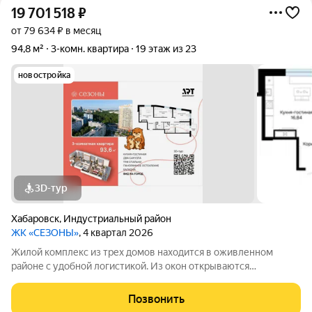
19 701 518
₽
от 79 634 ₽ в месяц
94,8 м²
3-комн. квартира
19 этаж из 23
новостройка
3D-тур
Хабаровск
,
Индустриальный район
ЖК «СЕЗОНЫ»
, 4 квартал 2026
Жилой комплекс из трех домов находится в оживленном
районе с удобной логистикой. Из окон открываются
изумительные виды на Амур, Дендрарий и город. В развитом
районе уже есть все, что обеспечивает комфорт и помогает
Позвонить
жить с удовольствием. При этом, нам