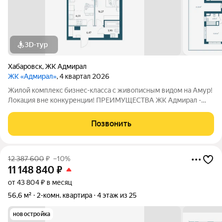
3D-тур
Хабаровск
,
ЖК Адмирал
ЖК «Адмирал»
, 4 квартал 2026
Жилой комплекс бизнес-класса с живописным видом на Амур!
Локация вне конкуренции! ПРЕИМУЩЕСТВА ЖК Адмирал -
Отдельно стоящий 9-этажный паркинг и подземная парковка; -
Умный дом. - Функциональные планировки; - Панорамное
Позвонить
остекление; - Собственная
12 387 600
₽
–10%
11 148 840
₽
от 43 804 ₽ в месяц
56,6 м²
2-комн. квартира
4 этаж из 25
новостройка