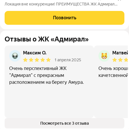
Локация вне конкуренции! ПРЕИМУЩЕСТВА ЖК Адмирал
Отдельно стоящий 9-этажный паркинг и подземная парковка
Умный дом Панорамное остекление Собственная набережная
Позвонить
Топовое расположение О ЖИЛОМ
Отзывы о ЖК «Адмирал»
Максим О.
Матве
1 апреля 2025
Очень перспективный ЖК
Очень хороши
"Адмирал" с прекрасным
качетсвенной
расположением на берегу Амура.
Посмотреть все 3 отзыва