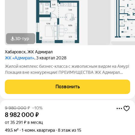
3D-тур
Хабаровск
,
ЖК Адмирал
ЖК «Адмирал»
, 3 квартал 2028
Жилой комплекс бизнес-класса с живописным видом на Амур!
Локация вне конкуренции! ПРЕИМУЩЕСТВА ЖК Адмирал
Отдельно стоящий 9-этажный паркинг и подземная парковка
Умный дом Панорамное остекление Собственная набережная
Позвонить
Топовое расположение О ЖИЛОМ
9 980 000
₽
–10%
8 982 000
₽
от 35 291 ₽ в месяц
49,5 м²
1-комн. квартира
8 этаж из 15