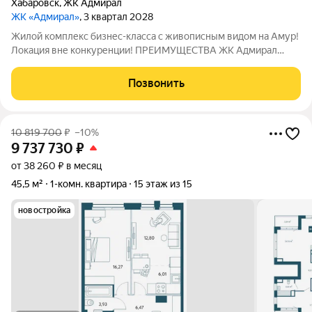
Хабаровск
,
ЖК Адмирал
ЖК «Адмирал»
, 3 квартал 2028
Жилой комплекс бизнес-класса с живописным видом на Амур!
Локация вне конкуренции! ПРЕИМУЩЕСТВА ЖК Адмирал
Отдельно стоящий 9-этажный паркинг и подземная парковка
Умный дом Панорамное остекление Собственная набережная
Позвонить
Топовое расположение О ЖИЛОМ
10 819 700
₽
–10%
9 737 730
₽
от 38 260 ₽ в месяц
45,5 м²
1-комн. квартира
15 этаж из 15
новостройка