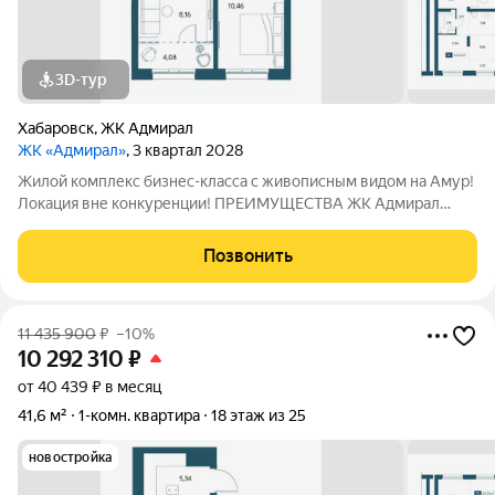
3D-тур
Хабаровск
,
ЖК Адмирал
ЖК «Адмирал»
, 3 квартал 2028
Жилой комплекс бизнес-класса с живописным видом на Амур!
Локация вне конкуренции! ПРЕИМУЩЕСТВА ЖК Адмирал
Отдельно стоящий 9-этажный паркинг и подземная парковка
Умный дом Панорамное остекление Собственная набережная
Позвонить
Топовое расположение О ЖИЛОМ
11 435 900
₽
–10%
10 292 310
₽
от 40 439 ₽ в месяц
41,6 м²
1-комн. квартира
18 этаж из 25
новостройка