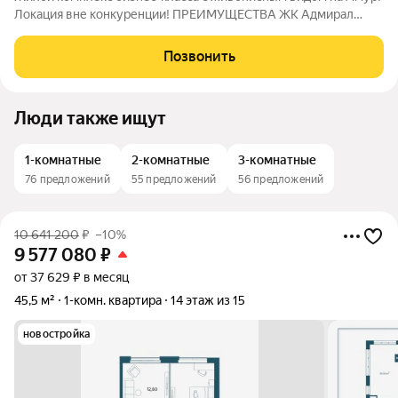
Локация вне конкуренции! ПРЕИМУЩЕСТВА ЖК Адмирал
Отдельно стоящий 9-этажный паркинг и подземная парковка
Умный дом Панорамное остекление Собственная набережная
Позвонить
Топовое расположение О ЖИЛОМ
Люди также ищут
1-комнатные
2-комнатные
3-комнатные
76 предложений
55 предложений
56 предложений
10 641 200
₽
–10%
9 577 080
₽
от 37 629 ₽ в месяц
45,5 м²
1-комн. квартира
14 этаж из 15
новостройка