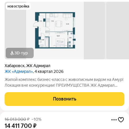
новостройка
3D-тур
Хабаровск
,
ЖК Адмирал
ЖК «Адмирал»
, 4 квартал 2026
Жилой комплекс бизнес-класса с живописным видом на Амур!
Локация вне конкуренции! ПРЕИМУЩЕСТВА ЖК Адмирал
Отдельно стоящий 9-этажный паркинг и подземная парковка
Умный дом Панорамное остекление Собственная набережная
Позвонить
Топовое расположение О ЖИЛОМ
16 013 000
₽
–10%
14 411 700
₽