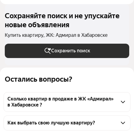
Сохраняйте поиск и не упускайте
новые объявления
Купить квартиру, ЖК: Адмирал в Хабаровске
Сохранить поиск
Остались вопросы?
Сколько квартир в продаже в ЖК «Адмирал»
в Хабаровске ?
На Яндекс Недвижимости в продаже в ЖК 
«Адмирал» в Хабаровске 191 квартира 191 
Как выбрать свою лучшую квартиру?
объявление от застройщиков
Чтобы купить квартиру c 3D-туром в ЖК 