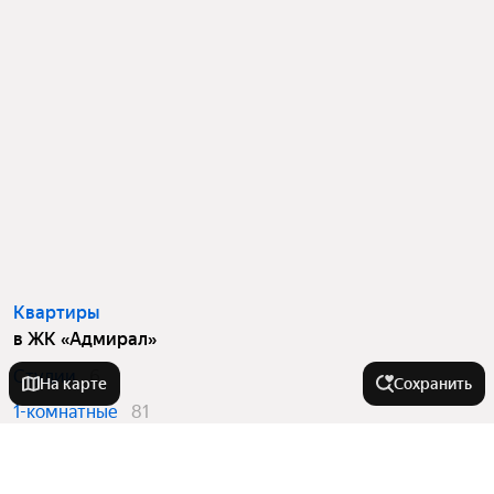
Квартиры
в ЖК «Адмирал»
Студии
6
На карте
Сохранить
1-комнатные
81
2-комнатные
58
3-комнатные
72