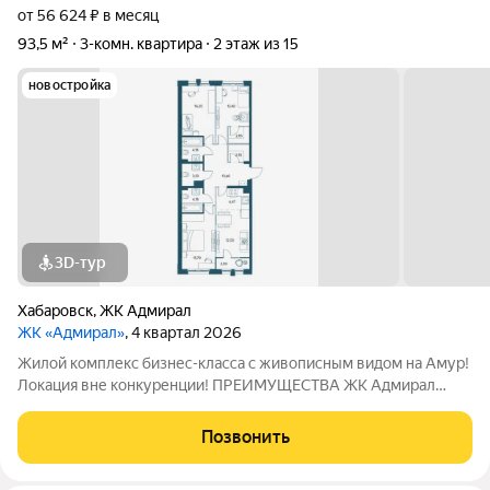
от 56 624 ₽ в месяц
93,5 м²
3-комн. квартира
2 этаж из 15
новостройка
3D-тур
Хабаровск
,
ЖК Адмирал
ЖК «Адмирал»
, 4 квартал 2026
Жилой комплекс бизнес-класса с живописным видом на Амур!
Локация вне конкуренции! ПРЕИМУЩЕСТВА ЖК Адмирал
Отдельно стоящий 9-этажный паркинг и подземная парковка
Умный дом Панорамное остекление Собственная набережная
Позвонить
Топовое расположение О ЖИЛОМ