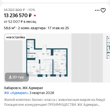
14 707 300
₽
–10%
13 236 570
₽
от 52 007 ₽ в месяц
58,6 м²
2-комн. квартира
17 этаж из 25
новостройка
3D-тур
Хабаровск
,
ЖК Адмирал
ЖК «Адмирал»
, 3 квартал 2028
Жилой комплекс бизнес-класса с живописным видом на Амур!
Локация вне конкуренции! ПРЕИМУЩЕСТВА ЖК Адмирал
Отдельно стоящий 9-этажный паркинг и подземная парковка