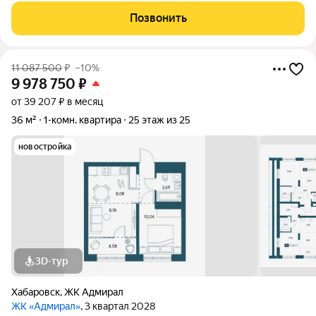
Умный дом Панорамное остекление Собственная набережная
Позвонить
Топовое расположение О ЖИЛОМ
11 087 500
₽
–10%
9 978 750
₽
от 39 207 ₽ в месяц
36 м²
1-комн. квартира
25 этаж из 25
новостройка
3D-тур
Хабаровск
,
ЖК Адмирал
ЖК «Адмирал»
, 3 квартал 2028