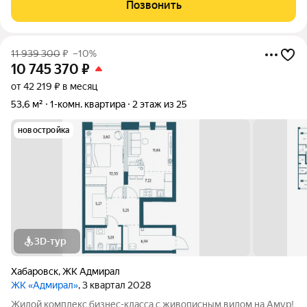
Умный дом Панорамное остекление Собственная набережная
Позвонить
Топовое расположение О ЖИЛОМ
11 939 300
₽
–10%
10 745 370
₽
от 42 219 ₽ в месяц
53,6 м²
1-комн. квартира
2 этаж из 25
новостройка
3D-тур
Хабаровск
,
ЖК Адмирал
ЖК «Адмирал»
, 3 квартал 2028
Жилой комплекс бизнес-класса с живописным видом на Амур!