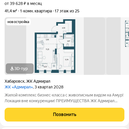
от 39 628 ₽ в месяц
41,4 м²
1-комн. квартира
17 этаж из 25
новостройка
3D-тур
Хабаровск
,
ЖК Адмирал
ЖК «Адмирал»
, 3 квартал 2028
Жилой комплекс бизнес-класса с живописным видом на Амур!
Локация вне конкуренции! ПРЕИМУЩЕСТВА ЖК Адмирал
Отдельно стоящий 9-этажный паркинг и подземная парковка
Умный дом Панорамное остекление Собственная набережная
Позвонить
Топовое расположение О ЖИЛОМ