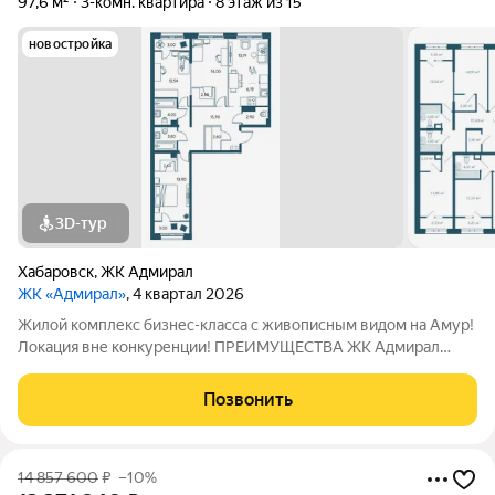
97,6 м²
3-комн. квартира
8 этаж из 15
новостройка
3D-тур
Хабаровск
,
ЖК Адмирал
ЖК «Адмирал»
, 4 квартал 2026
Жилой комплекс бизнес-класса с живописным видом на Амур!
Локация вне конкуренции! ПРЕИМУЩЕСТВА ЖК Адмирал
Отдельно стоящий 9-этажный паркинг и подземная парковка
Умный дом Панорамное остекление Собственная набережная
Позвонить
Топовое расположение О ЖИЛОМ
14 857 600
₽
–10%