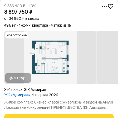
9 886 400
₽
–10%
8 897 760
₽
от 34 960 ₽ в месяц
49,5 м²
1-комн. квартира
4 этаж из 15
новостройка
3D-тур
Хабаровск
,
ЖК Адмирал
ЖК «Адмирал»
, 4 квартал 2026
Жилой комплекс бизнес-класса с живописным видом на Амур!
Локация вне конкуренции! ПРЕИМУЩЕСТВА ЖК Адмирал
Отдельно стоящий 9-этажный паркинг и подземная парковка