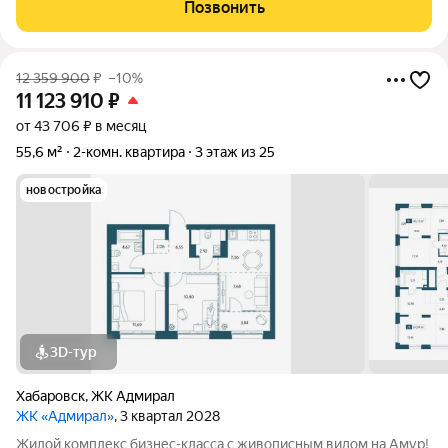
Умный дом Панорамное остекление Собственная набережная
Позвонить
Топовое расположение О ЖИЛОМ
12 359 900
₽
–10%
11 123 910
₽
от 43 706 ₽ в месяц
55,6 м²
2-комн. квартира
3 этаж из 25
новостройка
3D-тур
Хабаровск
,
ЖК Адмирал
ЖК «Адмирал»
, 3 квартал 2028
Жилой комплекс бизнес-класса с живописным видом на Амур!