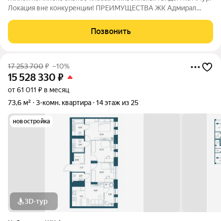
Локация вне конкуренции! ПРЕИМУЩЕСТВА ЖК Адмирал
Отдельно стоящий 9-этажный паркинг и подземная парковка
Умный дом Панорамное остекление Собственная набережная
Позвонить
Топовое расположение О ЖИЛОМ
17 253 700
₽
–10%
15 528 330
₽
от 61 011 ₽ в месяц
73,6 м²
3-комн. квартира
14 этаж из 25
новостройка
3D-тур