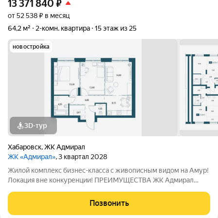
13 371 840
₽
от 52 538 ₽ в месяц
64,2 м²
2-комн. квартира
15 этаж из 25
новостройка
3D-тур
Хабаровск
,
ЖК Адмирал
ЖК «Адмирал»
, 3 квартал 2028
Жилой комплекс бизнес-класса с живописным видом на Амур!
Локация вне конкуренции! ПРЕИМУЩЕСТВА ЖК Адмирал
Отдельно стоящий 9-этажный паркинг и подземная парковка
Умный дом Панорамное остекление Собственная набережная
Позвонить
Топовое расположение О ЖИЛОМ