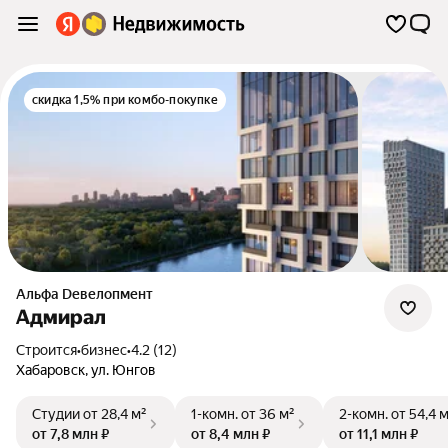
скидка 1,5% при комбо-покупке
альфа Dевелопмент
Адмирал
Строится
•
бизнес
•
4.2 (12)
Хабаровск
,
ул. Юнгов
Студии
от 28,4 м²
1-комн.
от 36 м²
2-комн.
от 54,4 
от 7,8 млн ₽
от 8,4 млн ₽
от 11,1 млн ₽