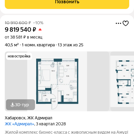
Позвонить
Топовое расположение О ЖИЛОМ
10 910 600
₽
–10%
9 819 540
₽
от 38 581 ₽ в месяц
40,5 м²
1-комн. квартира
13 этаж из 25
новостройка
3D-тур
Хабаровск
,
ЖК Адмирал
ЖК «Адмирал»
, 3 квартал 2028
Жилой комплекс бизнес-класса с живописным видом на Амур!