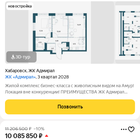
новостройка
3D-тур
Хабаровск
,
ЖК Адмирал
ЖК «Адмирал»
, 3 квартал 2028
Жилой комплекс бизнес-класса с живописным видом на Амур!
Локация вне конкуренции! ПРЕИМУЩЕСТВА ЖК Адмирал
Отдельно стоящий 9-этажный паркинг и подземная парковка
Умный дом Панорамное остекление Собственная набережная
Позвонить
Топовое расположение О ЖИЛОМ
11 206 500
₽
–10%
10 085 850
₽