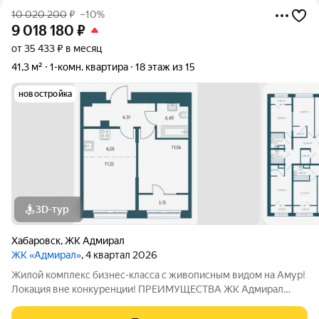
10 020 200
₽
–10%
9 018 180
₽
от 35 433 ₽ в месяц
41,3 м²
1-комн. квартира
18 этаж из 15
новостройка
3D-тур
Хабаровск
,
ЖК Адмирал
ЖК «Адмирал»
, 4 квартал 2026
Жилой комплекс бизнес-класса с живописным видом на Амур!
Локация вне конкуренции! ПРЕИМУЩЕСТВА ЖК Адмирал
Отдельно стоящий 9-этажный паркинг и подземная парковка
Умный дом Панорамное остекление Собственная набережная