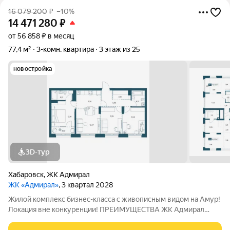
16 079 200
₽
–10%
14 471 280
₽
от 56 858 ₽ в месяц
77,4 м²
3-комн. квартира
3 этаж из 25
новостройка
3D-тур
Хабаровск
,
ЖК Адмирал
ЖК «Адмирал»
, 3 квартал 2028
Жилой комплекс бизнес-класса с живописным видом на Амур!
Локация вне конкуренции! ПРЕИМУЩЕСТВА ЖК Адмирал
Отдельно стоящий 9-этажный паркинг и подземная парковка