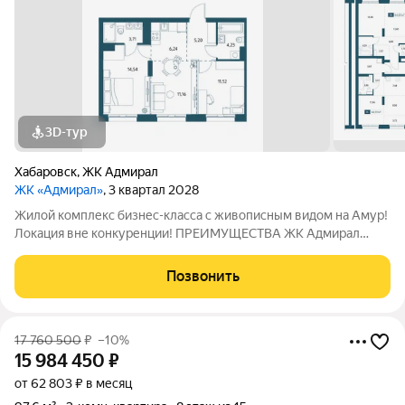
3D-тур
Хабаровск
,
ЖК Адмирал
ЖК «Адмирал»
, 3 квартал 2028
Жилой комплекс бизнес-класса с живописным видом на Амур!
Локация вне конкуренции! ПРЕИМУЩЕСТВА ЖК Адмирал
Отдельно стоящий 9-этажный паркинг и подземная парковка
Умный дом Панорамное остекление Собственная набережная
Позвонить
Топовое расположение О ЖИЛОМ
17 760 500
₽
–10%
15 984 450
₽
от 62 803 ₽ в месяц