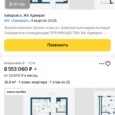
3D-тур
Хабаровск
,
ЖК Адмирал
ЖК «Адмирал»
, 4 квартал 2026
Жилой комплекс бизнес-класса с живописным видом на Амур!
Локация вне конкуренции! ПРЕИМУЩЕСТВА ЖК Адмирал -
Отдельно стоящий 9-этажный паркинг и подземная парковка; -
Умный дом. - Функциональные планировки; - Панорамное
Позвонить
остекление; - Собственная
9 503 400
₽
–10%
8 553 060
₽
от 33 605 ₽ в месяц
36,9 м²
1-комн. квартира
7 этаж из 25
новостройка