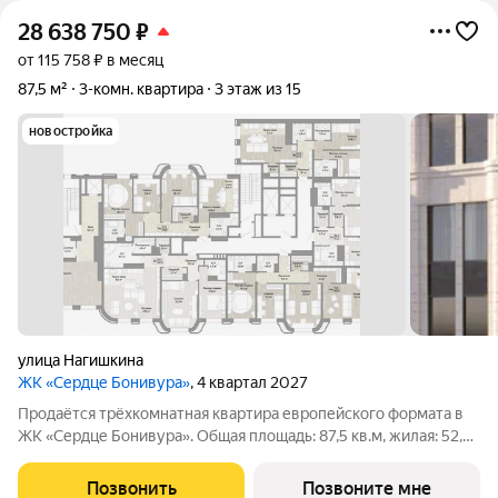
28 638 750
₽
от 115 758 ₽ в месяц
87,5 м²
3-комн. квартира
3 этаж из 15
новостройка
улица Нагишкина
ЖК «Сердце Бонивура»
, 4 квартал 2027
Продаётся трёхкомнатная квартира европейского формата в
ЖК «Сердце Бонивура». Общая площадь: 87,5 кв.м, жилая: 52,9
кв.м. Планировка включает мастер-спальню 16,9 кв.м, спальню
16,8 кв.м, гостиную 19,2 кв.м, кухню-нишу 7,2 кв.м, прихожую
Позвонить
Позвоните мне