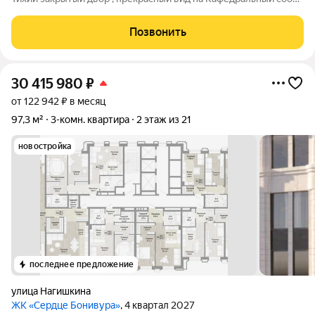
, при этом идеальная инфраструктура и транспортная развязка
. В самом доме расположены магазины и аптека. Буквально за
Позвонить
углом-гимназия
30 415 980
₽
от 122 942 ₽ в месяц
97,3 м²
3-комн. квартира
2 этаж из 21
новостройка
последнее предложение
улица Нагишкина
ЖК «Сердце Бонивура»
, 4 квартал 2027