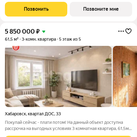
кв.м. Планировка включает мастер-спальню 13,7 кв.м, спальню
13,6 кв.м, гостиную 18,3 кв.м, кухню-нишу 6,1 кв.м, прихожую
Позвонить
Позвоните мне
7,8 кв.м,
5 850 000
₽
61,5 м²
3-комн. квартира
5 этаж из 5
Хабаровск
,
квартал ДОС
,
33
Покупай сейчас - плати потом! На данный объект доступна
рассрочка на выгодных условиях 3 комнатная квартира, 61,5м;
под ремонт; жилые: 17,5м, 17,4м, 10,3м; балкон в спальне; окна