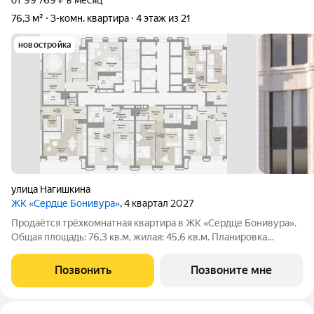
от 99 769 ₽ в месяц
76,3 м²
3-комн. квартира
4 этаж из 21
новостройка
улица Нагишкина
ЖК «Сердце Бонивура»
, 4 квартал 2027
Продаётся трёхкомнатная квартира в ЖК «Сердце Бонивура».
Общая площадь: 76,3 кв.м, жилая: 45,6 кв.м. Планировка
включает прихожую 7,8 кв.м, гардеробную 5,9 кв.м, кухню-
нишу 6,1 кв.м, гостиную 18,3 кв.м, мастер-спальню 13,7 кв.м,
Позвонить
Позвоните мне
спальню 13,6 кв.м.