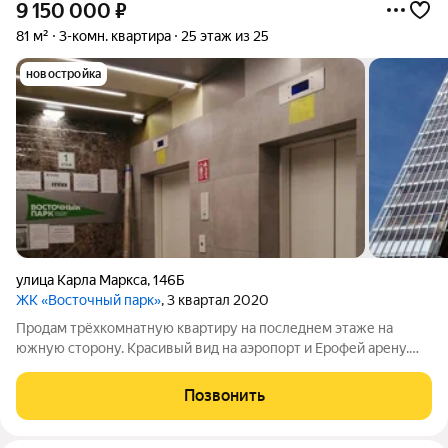
9 150 000
₽
81 м²
3-комн. квартира
25 этаж из 25
новостройка
улица Карла Маркса
,
146Б
ЖК «Восточный парк»
, 3 квартал 2020
Продам трёхкомнатную квартиру на последнем этаже на
южную сторону. Красивый вид на аэропорт и Ерофей арену.
Состояние: после строителей. Панорамное остекление
лоджии. Большая придомовая территория с беседками,
Позвонить
беговой дорожкой, местами для отдыха.