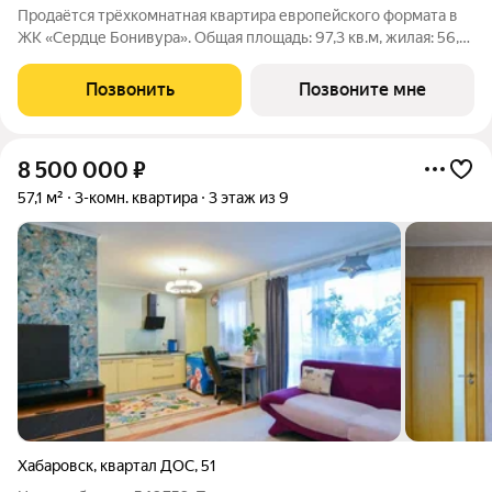
Продаётся трёхкомнатная квартира европейского формата в
ЖК «Сердце Бонивура». Общая площадь: 97,3 кв.м, жилая: 56,5
кв.м. Планировка включает прихожую 10,8 кв.м, коридор 3,2
кв.м, кухню-нишу 7,3 кв.м, гостиную 22,2 кв.м, спальню 15,9
Позвонить
Позвоните мне
кв.м,
8 500 000
₽
57,1 м²
3-комн. квартира
3 этаж из 9
Хабаровск
,
квартал ДОС
,
51