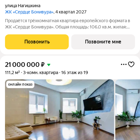
улица Нагишкина
ЖК «Сердце Бонивура»
, 4 квартал 2027
Продаётся трёхкомнатная квартира европейского формата в
ЖК «Сердце Бонивура». Общая площадь: 106,0 кв.м, жилая:
60,2 кв.м. Планировка включает мастер-спальню 14,8 кв.м,
спальню 17,6 кв.м, гостиную 27,8 кв.м, кухню-нишу 8,6 кв.м,
Позвонить
Позвоните мне
прихожую 10,2 кв.м,
21 000 000
₽
111,2 м²
3-комн. квартира
16 этаж из 19
онлайн показ