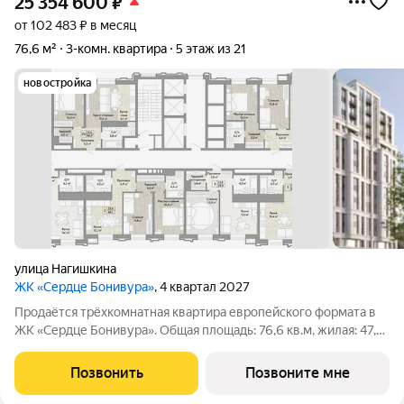
25 354 600
₽
от 102 483 ₽ в месяц
76,6 м²
3-комн. квартира
5 этаж из 21
новостройка
улица Нагишкина
ЖК «Сердце Бонивура»
, 4 квартал 2027
Продаётся трёхкомнатная квартира европейского формата в
ЖК «Сердце Бонивура». Общая площадь: 76,6 кв.м, жилая: 47,5
кв.м. Планировка включает мастер-спальню 15,9 кв.м, спальню
15,6 кв.м, гостиную 16,0 кв.м, кухню-нишу 7,2 кв.м, прихожую
Позвонить
Позвоните мне
6,2 кв.м и