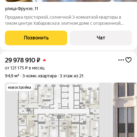
улица Фрунзе
,
11
Продажа просторной, солнечной 3-комнатной квартиры в
тихом центре Хабаровска в элитном доме с огороженной
территорией. Из квартиры за счёт высокого этажа
открывается панорамный вид на город. В квартире сделан
Позвонить
Чат
качественный ремонт. Характеристики -
29 978 910
₽
от 121 175 ₽ в месяц
94,9 м²
3-комн. квартира
3 этаж из 21
новостройка