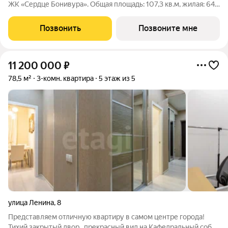
ЖК «Сердце Бонивура». Общая площадь: 107,3 кв.м, жилая: 64,1
кв.м. Планировка включает мастер-спальню 14,8 кв.м, спальню
21,5 кв.м, гостиную 27,8 кв.м, кухню-нишу 8,6 кв.м, прихожую
Позвонить
Позвоните мне
10,2 кв.м,
11 200 000
₽
78,5 м²
3-комн. квартира
5 этаж из 5
улица Ленина
,
8
Представляем отличную квартиру в самом центре города!
Тихий закрытый двор , прекрасный вид на Кафедральный собор