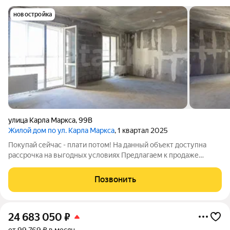
новостройка
улица Карла Маркса
,
99В
Жилой дом по ул. Карла Маркса
, 1 квартал 2025
Покупай сейчас - плати потом! На данный объект доступна
рассрочка на выгодных условиях Предлагаем к продаже
просторную трехкомнатную квартиру в престижном жилом
комплексе "Огни Города" на ул. Карла Маркса. Квартира
Позвонить
расположена на 11 этаже, что
24 683 050
₽