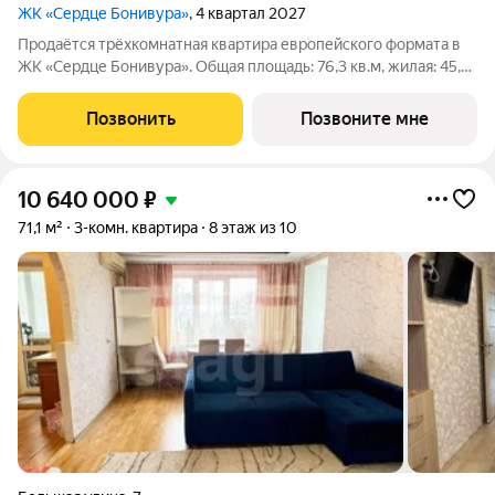
ЖК «Сердце Бонивура»
, 4 квартал 2027
Продаётся трёхкомнатная квартира европейского формата в
ЖК «Сердце Бонивура». Общая площадь: 76,3 кв.м, жилая: 45,6
кв.м. Планировка включает прихожую 7,8 кв.м, кухню-нишу 6,1
кв.м, гостиную 18,3 кв.м, спальню 13,6 кв.м, мастер-спальню
Позвонить
Позвоните мне
13,7 кв.м,
10 640 000
₽
71,1 м²
3-комн. квартира
8 этаж из 10