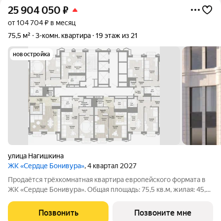
25 904 050
₽
от 104 704 ₽ в месяц
75,5 м²
3-комн. квартира
19 этаж из 21
новостройка
улица Нагишкина
ЖК «Сердце Бонивура»
, 4 квартал 2027
Продаётся трёхкомнатная квартира европейского формата в
ЖК «Сердце Бонивура». Общая площадь: 75,5 кв.м, жилая: 45,6
кв.м. Планировка включает мастер-спальню 13,7 кв.м, спальню
13,6 кв.м, гостиную 18,3 кв.м, кухню-нишу 6,1 кв.м, прихожую
Позвонить
Позвоните мне
7,8 кв.м,