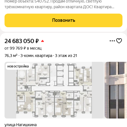
Номер объекта: 540752. Продам отличную, светлую
трёхкомнатную квартиру, район квартала ДОС! Квартира
идеальна для большой семьи! Для тех кто любит и ценит
комфорт - эта квартира точно для Вас! Квартира солнечная,
Позвонить
расположена на комфортном 3-ем этаже
24 683 050
₽
от 99 769 ₽ в месяц
76,3 м²
3-комн. квартира
3 этаж из 21
новостройка
улица Нагишкина