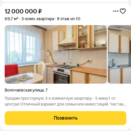
12 000 000
₽
69,7 м²
3-комн. квартира
8 этаж из 10
Волочаевская улица
,
7
Продам просторную 3-х комнатную квартиру - 5 минут от
центра! Отличный вариант для семьи или инвестиций. Чистая,
светлая, с продуманной планировкой. Характеристики:
Площадь: 69,7 Этаж: 8 Окна: на 2 стороны (Восток/Запад)
Позвонить
Санузел: раздельный.