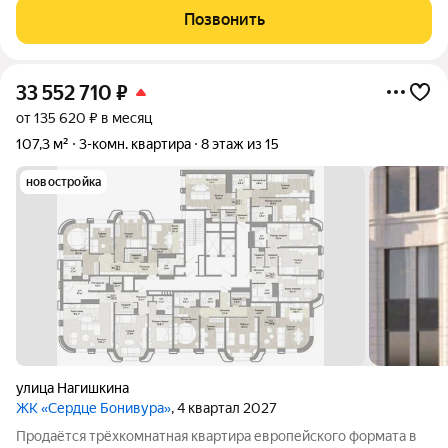
на три стороны; раздельный санузел; 5/5 этаж; спальный
Позвонить
район;
33 552 710
₽
от 135 620 ₽ в месяц
107,3 м²
3-комн. квартира
8 этаж из 15
новостройка
улица Нагишкина
ЖК «Сердце Бонивура»
, 4 квартал 2027
Продаётся трёхкомнатная квартира европейского формата в