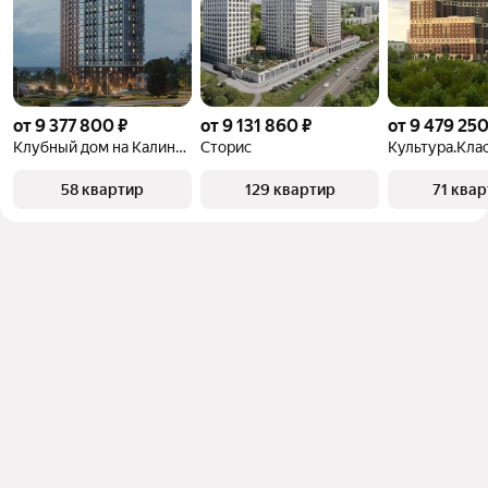
от 9 377 800 ₽
от 9 131 860 ₽
от 9 479 250
Клубный дом на Калинина
Сторис
Культура.Кла
58 квартир
129 квартир
71 ква