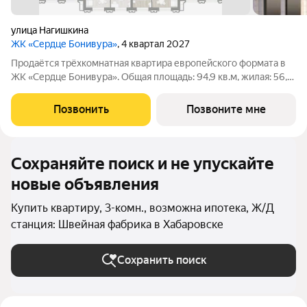
улица Нагишкина
ЖК «Сердце Бонивура»
, 4 квартал 2027
Продаётся трёхкомнатная квартира европейского формата в
ЖК «Сердце Бонивура». Общая площадь: 94,9 кв.м, жилая: 56,5
кв.м. Планировка включает прихожую 10,8 кв.м, коридор 3,2
кв.м, кухню-нишу 6,7 кв.м, гостиную 22,2 кв.м, спальню 15,9
Позвонить
Позвоните мне
кв.м,
Сохраняйте поиск и не упускайте
новые объявления
Купить квартиру, 3-комн., возможна ипотека, Ж/Д
станция: Швейная фабрика в Хабаровске
Сохранить поиск