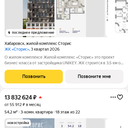
последнее предложение
Хабаровск
,
жилой комплекс Сторис
ЖК «Сторис»
, 3 квартал 2026
О жилом комплексе Жилой комплекс «Сторис» это проект
бизнес-класса от застройщика UNIKEY. ЖК строится в 3,5 км от
реки Амур. Комплекс состоит из четырёх башен: «Отдых»,
«Бизнес», «Детство» и «Интеллект». В проекте
Позвонить
Позвоните мне
предусмотрены общественные
13 832 624
₽
от 55 912 ₽ в месяц
54,2 м²
3-комн. квартира
18 этаж из 22
новостройка