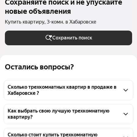
Сохраняйте поиск и не упускайте
новые объявления
Купить квартиру, 3-комн. в Хабаровске
Сохранить поиск
Остались вопросы?
Сколько трехкомнатных квартир в продаже в
Хабаровске ?
На Яндекс Недвижимости в продаже в Хабаровске 
44 трехкомнатных квартиры 44 объявления от 
Как выбрать свою лучшую трехкомнатную
квартиру?
застройщиков
Чтобы купить 3-комнатную квартиру пентхаус, 
воспользуйтесь тепловой картой для оценки 
Сколько стоит купить трехкомнатную