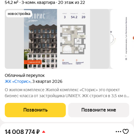
54,2 м²
3-комн. квартира
20 этаж из 22
новостройка
Облачный переулок
ЖК «Сторис»
, 3 квартал 2026
О жилом комплексе Жилой комплекс «Сторис» это проект
бизнес-класса от застройщика UNIKEY. ЖК строится в 3,5 км от
реки Амур. Комплекс состоит из четырёх башен: «Отдых»,
«Бизнес», «Детство» и «Интеллект». В проекте
Позвонить
Позвоните мне
предусмотрены общественные
14 008 774
₽