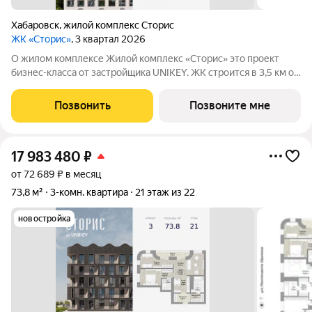
Хабаровск
,
жилой комплекс Сторис
ЖК «Сторис»
, 3 квартал 2026
О жилом комплексе Жилой комплекс «Сторис» это проект
бизнес-класса от застройщика UNIKEY. ЖК строится в 3,5 км от
реки Амур. Комплекс состоит из четырёх башен: «Отдых»,
«Бизнес», «Детство» и «Интеллект». В проекте
Позвонить
Позвоните мне
предусмотрены общественные
17 983 480
₽
от 72 689 ₽ в месяц
73,8 м²
3-комн. квартира
21 этаж из 22
новостройка