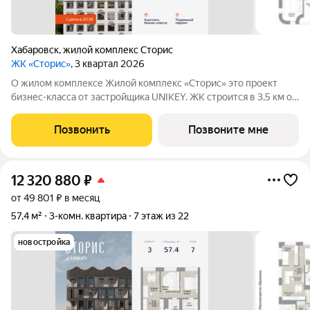
Хабаровск
,
жилой комплекс Сторис
ЖК «Сторис»
, 3 квартал 2026
О жилом комплексе Жилой комплекс «Сторис» это проект
бизнес-класса от застройщика UNIKEY. ЖК строится в 3,5 км от
реки Амур. Комплекс состоит из четырёх башен: «Отдых»,
«Бизнес», «Детство» и «Интеллект». В проекте
Позвонить
Позвоните мне
предусмотрены общественные
12 320 880
₽
от 49 801 ₽ в месяц
57,4 м²
3-комн. квартира
7 этаж из 22
новостройка