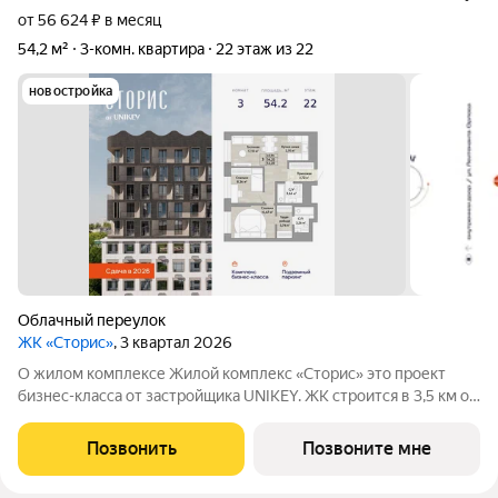
от 56 624 ₽ в месяц
54,2 м²
3-комн. квартира
22 этаж из 22
новостройка
Облачный переулок
ЖК «Сторис»
, 3 квартал 2026
О жилом комплексе Жилой комплекс «Сторис» это проект
бизнес-класса от застройщика UNIKEY. ЖК строится в 3,5 км от
реки Амур. Комплекс состоит из четырёх башен: «Отдых»,
«Бизнес», «Детство» и «Интеллект». В проекте
Позвонить
Позвоните мне
предусмотрены общественные