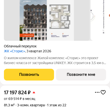
Облачный переулок
ЖК «Сторис»
, 3 квартал 2026
О жилом комплексе Жилой комплекс «Сторис» это проект
бизнес-класса от застройщика UNIKEY. ЖК строится в 3,5 км от
реки Амур. Комплекс состоит из четырёх башен: «Отдых»,
«Бизнес», «Детство» и «Интеллект». В проекте
Позвонить
Позвоните мне
предусмотрены общественные
17 197 824
₽
от 69 514 ₽ в месяц
81,3 м²
3-комн. квартира
1 этаж из 22