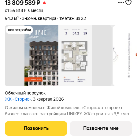
13 809 589
₽
от 55 818 ₽ в месяц
54,2 м²
3-комн. квартира
19 этаж из 22
новостройка
Облачный переулок
ЖК «Сторис»
, 3 квартал 2026
О жилом комплексе Жилой комплекс «Сторис» это проект
бизнес-класса от застройщика UNIKEY. ЖК строится в 3,5 км от
реки Амур. Комплекс состоит из четырёх башен: «Отдых»,
«Бизнес», «Детство» и «Интеллект». В проекте
Позвонить
Позвоните мне
предусмотрены общественные