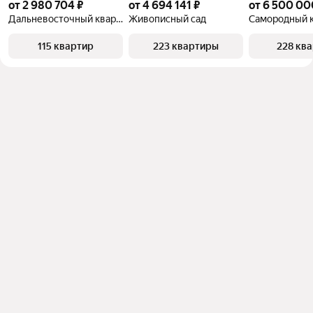
от 2 980 704 ₽
от 4 694 141 ₽
от 6 500 00
Дальневосточный квартал
Живописный сад
Самородный 
115 квартир
223 квартиры
228 кв