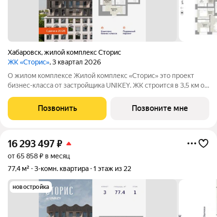
Хабаровск
,
жилой комплекс Сторис
ЖК «Сторис»
, 3 квартал 2026
О жилом комплексе Жилой комплекс «Сторис» это проект
бизнес-класса от застройщика UNIKEY. ЖК строится в 3,5 км от
реки Амур. Комплекс состоит из четырёх башен: «Отдых»,
«Бизнес», «Детство» и «Интеллект». В проекте
Позвонить
Позвоните мне
предусмотрены общественные
16 293 497
₽
от 65 858 ₽ в месяц
77,4 м²
3-комн. квартира
1 этаж из 22
новостройка