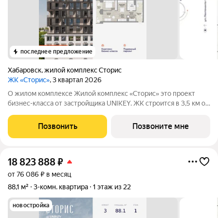
последнее предложение
Хабаровск
,
жилой комплекс Сторис
ЖК «Сторис»
, 3 квартал 2026
О жилом комплексе Жилой комплекс «Сторис» это проект
бизнес-класса от застройщика UNIKEY. ЖК строится в 3,5 км от
реки Амур. Комплекс состоит из четырёх башен: «Отдых»,
«Бизнес», «Детство» и «Интеллект». В проекте
Позвонить
Позвоните мне
предусмотрены общественные
18 823 888
₽
от 76 086 ₽ в месяц
88,1 м²
3-комн. квартира
1 этаж из 22
новостройка