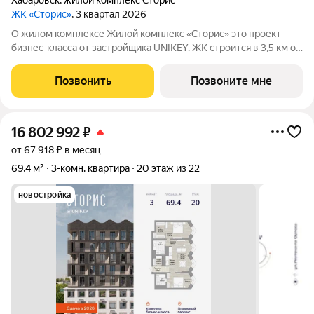
Хабаровск
,
жилой комплекс Сторис
ЖК «Сторис»
, 3 квартал 2026
О жилом комплексе Жилой комплекс «Сторис» это проект
бизнес-класса от застройщика UNIKEY. ЖК строится в 3,5 км от
реки Амур. Комплекс состоит из четырёх башен: «Отдых»,
«Бизнес», «Детство» и «Интеллект». В проекте
Позвонить
Позвоните мне
предусмотрены общественные
16 802 992
₽
от 67 918 ₽ в месяц
69,4 м²
3-комн. квартира
20 этаж из 22
новостройка