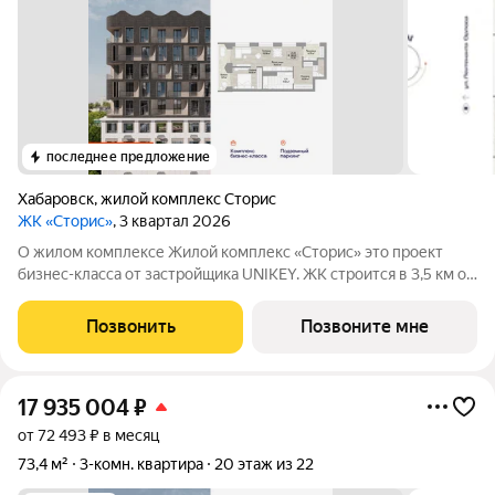
последнее предложение
Хабаровск
,
жилой комплекс Сторис
ЖК «Сторис»
, 3 квартал 2026
О жилом комплексе Жилой комплекс «Сторис» это проект
бизнес-класса от застройщика UNIKEY. ЖК строится в 3,5 км от
реки Амур. Комплекс состоит из четырёх башен: «Отдых»,
«Бизнес», «Детство» и «Интеллект». В проекте
Позвонить
Позвоните мне
предусмотрены общественные
17 935 004
₽
от 72 493 ₽ в месяц
73,4 м²
3-комн. квартира
20 этаж из 22