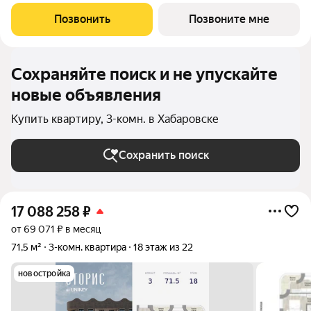
реки Амур. Комплекс состоит из четырёх башен: «Отдых»,
«Бизнес», «Детство» и «Интеллект». В проекте
Позвонить
Позвоните мне
предусмотрены общественные
Сохраняйте поиск и не упускайте
новые объявления
Купить квартиру, 3-комн. в Хабаровске
Сохранить поиск
17 088 258
₽
от 69 071 ₽ в месяц
71,5 м²
3-комн. квартира
18 этаж из 22
новостройка