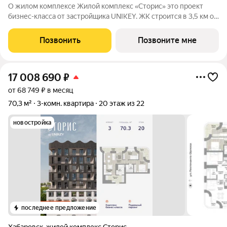
О жилом комплексе Жилой комплекс «Сторис» это проект
бизнес-класса от застройщика UNIKEY. ЖК строится в 3,5 км от
реки Амур. Комплекс состоит из четырёх башен: «Отдых»,
«Бизнес», «Детство» и «Интеллект». В проекте
Позвонить
Позвоните мне
предусмотрены общественные
17 008 690
₽
от 68 749 ₽ в месяц
70,3 м²
3-комн. квартира
20 этаж из 22
новостройка
последнее предложение