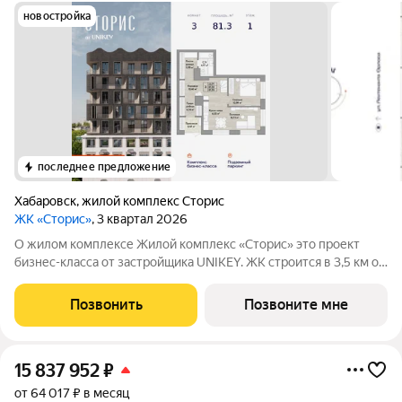
новостройка
последнее предложение
Хабаровск
,
жилой комплекс Сторис
ЖК «Сторис»
, 3 квартал 2026
О жилом комплексе Жилой комплекс «Сторис» это проект
бизнес-класса от застройщика UNIKEY. ЖК строится в 3,5 км от
реки Амур. Комплекс состоит из четырёх башен: «Отдых»,
«Бизнес», «Детство» и «Интеллект». В проекте
Позвонить
Позвоните мне
предусмотрены общественные
15 837 952
₽
от 64 017 ₽ в месяц