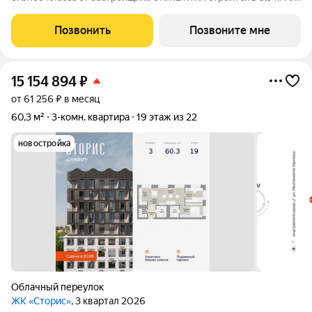
реки Амур. Комплекс состоит из четырёх башен: «Отдых»,
«Бизнес», «Детство» и «Интеллект». В проекте
Позвонить
Позвоните мне
предусмотрены общественные
15 154 894
₽
от 61 256 ₽ в месяц
60,3 м²
3-комн. квартира
19 этаж из 22
новостройка
Облачный переулок
ЖК «Сторис»
, 3 квартал 2026