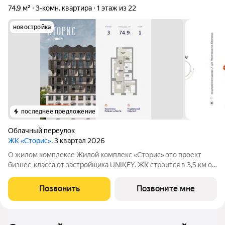
74,9 м²
3-комн. квартира
1 этаж из 22
новостройка
последнее предложение
Облачный переулок
ЖК «Сторис»
, 3 квартал 2026
О жилом комплексе Жилой комплекс «Сторис» это проект
бизнес-класса от застройщика UNIKEY. ЖК строится в 3,5 км от
реки Амур. Комплекс состоит из четырёх башен: «Отдых»,
«Бизнес», «Детство» и «Интеллект». В проекте
Позвонить
Позвоните мне
предусмотрены общественные