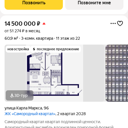
геометрией фасадов. Внутренний двор и места общего
Позвонить
Позвоните мне
пользования также содержат стилистические
14 500 000
₽
от 51 274 ₽ в месяц
60,9 м²
3-комн. квартира
11 этаж из 22
новостройка
последнее предложение
3D-тур
улица Карла Маркса
,
96
ЖК «Самородный квартал»
, 2 квартал 2028
Самородный квартал квартал подлинной ценности.
Архитектурный ансамбль вдохновлен природной формой