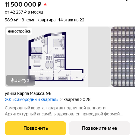
11 500 000
₽
от 42 257 ₽ в месяц
58,9 м²
3-комн. квартира
14 этаж из 22
новостройка
3D-тур
улица Карла Маркса
,
96
ЖК «Самородный квартал»
, 2 квартал 2028
Самородный квартал квартал подлинной ценности.
Архитектурный ансамбль вдохновлен природной формой
самородного золота и состоит из четырех башен со сложной
геометрией фасадов. Внутренний двор и места общего
Позвонить
Позвоните мне
пользования также содержат стилистические