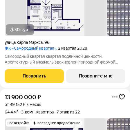
3D-тур
улица Карла Маркса
,
96
ЖК «Самородный квартал»
, 2 квартал 2028
Самородный квартал квартал подлинной ценности.
Архитектурный ансамбль вдохновлен природной формой
самородного золота и состоит из четырех башен со сложной
геометрией фасадов. Внутренний двор и места общего
Позвонить
Позвоните мне
пользования также содержат стилистические
13 900 000
₽
от 49 152 ₽ в месяц
64,4 м²
3-комн. квартира
7 этаж из 22
новостройка
последнее предложение