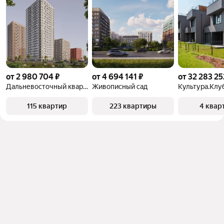
от 2 980 704 ₽
от 4 694 141 ₽
от 32 283 25
Дальневосточный квартал
Живописный сад
Культура.Клу
115 квартир
223 квартиры
4 квар