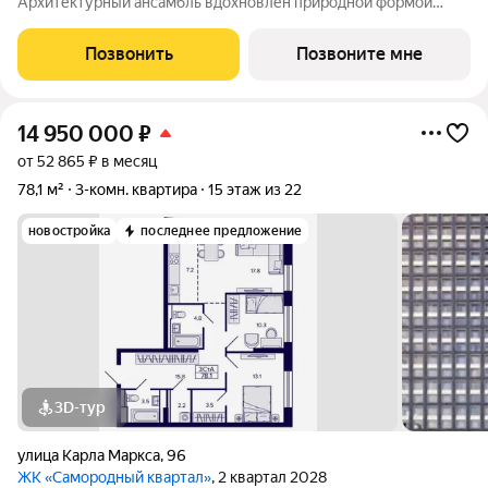
Архитектурный ансамбль вдохновлен природной формой
самородного золота и состоит из четырех башен со сложной
геометрией фасадов. Внутренний двор и места общего
Позвонить
Позвоните мне
пользования также содержат стилистические
14 950 000
₽
от 52 865 ₽ в месяц
78,1 м²
3-комн. квартира
15 этаж из 22
новостройка
последнее предложение
3D-тур
улица Карла Маркса
,
96
ЖК «Самородный квартал»
, 2 квартал 2028