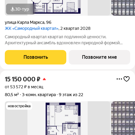
3D-тур
улица Карла Маркса
,
96
ЖК «Самородный квартал»
, 2 квартал 2028
Самородный квартал квартал подлинной ценности.
Архитектурный ансамбль вдохновлен природной формой
самородного золота и состоит из четырех башен со сложной
геометрией фасадов. Внутренний двор и места общего
Позвонить
Позвоните мне
пользования также содержат стилистические
15 150 000
₽
от 53 572 ₽ в месяц
80,5 м²
3-комн. квартира
9 этаж из 22
новостройка