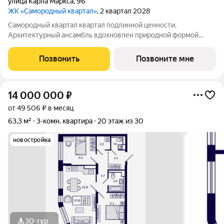
улица Карла Маркса
,
96
ЖК «Самородный квартал»
, 2 квартал 2028
Самородный квартал квартал подлинной ценности.
Архитектурный ансамбль вдохновлен природной формой
самородного золота и состоит из четырех башен со сложной
геометрией фасадов. Внутренний двор и места общего
Позвонить
Позвоните мне
пользования также содержат стилистические
14 000 000
₽
от 49 506 ₽ в месяц
63,3 м²
3-комн. квартира
20 этаж из 30
новостройка
3D-тур