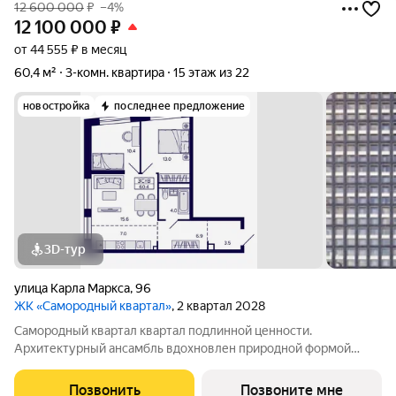
12 600 000
₽
–4%
12 100 000
₽
от 44 555 ₽ в месяц
60,4 м²
3-комн. квартира
15 этаж из 22
новостройка
последнее предложение
3D-тур
улица Карла Маркса
,
96
ЖК «Самородный квартал»
, 2 квартал 2028
Самородный квартал квартал подлинной ценности.
Архитектурный ансамбль вдохновлен природной формой
самородного золота и состоит из четырех башен со сложной
геометрией фасадов. Внутренний двор и места общего
Позвонить
Позвоните мне