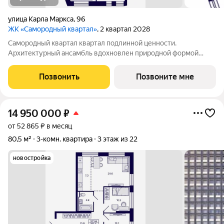
улица Карла Маркса
,
96
ЖК «Самородный квартал»
, 2 квартал 2028
Самородный квартал квартал подлинной ценности.
Архитектурный ансамбль вдохновлен природной формой
самородного золота и состоит из четырех башен со сложной
геометрией фасадов. Внутренний двор и места общего
Позвонить
Позвоните мне
пользования также содержат стилистические
14 950 000
₽
от 52 865 ₽ в месяц
80,5 м²
3-комн. квартира
3 этаж из 22
новостройка