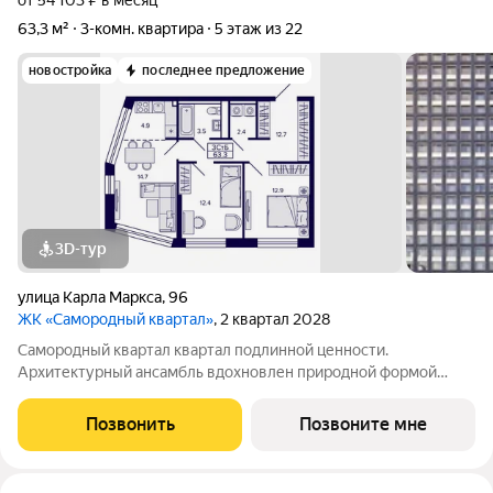
от 54 103 ₽ в месяц
63,3 м²
3-комн. квартира
5 этаж из 22
новостройка
последнее предложение
3D-тур
улица Карла Маркса
,
96
ЖК «Самородный квартал»
, 2 квартал 2028
Самородный квартал квартал подлинной ценности.
Архитектурный ансамбль вдохновлен природной формой
самородного золота и состоит из четырех башен со сложной
геометрией фасадов. Внутренний двор и места общего
Позвонить
Позвоните мне
пользования также содержат стилистические