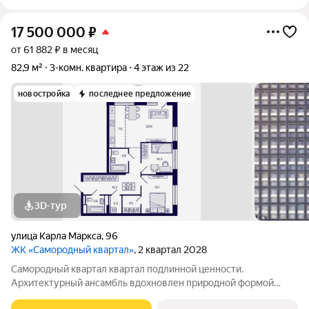
17 500 000
₽
от 61 882 ₽ в месяц
82,9 м²
3-комн. квартира
4 этаж из 22
новостройка
последнее предложение
3D-тур
улица Карла Маркса
,
96
ЖК «Самородный квартал»
, 2 квартал 2028
Самородный квартал квартал подлинной ценности.
Архитектурный ансамбль вдохновлен природной формой
самородного золота и состоит из четырех башен со сложной