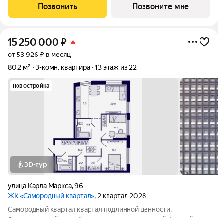
геометрией фасадов. Внутренний двор и места общего
Позвонить
Позвоните мне
пользования также содержат стилистические
15 250 000
₽
от 53 926 ₽ в месяц
80,2 м²
3-комн. квартира
13 этаж из 22
новостройка
3D-тур
улица Карла Маркса
,
96
ЖК «Самородный квартал»
, 2 квартал 2028
Самородный квартал квартал подлинной ценности.