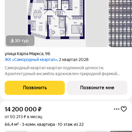
3D-тур
улица Карла Маркса
,
96
ЖК «Самородный квартал»
, 2 квартал 2028
Самородный квартал квартал подлинной ценности.
Архитектурный ансамбль вдохновлен природной формой
самородного золота и состоит из четырех башен со сложной
геометрией фасадов. Внутренний двор и места общего
Позвонить
Позвоните мне
пользования также содержат стилистические
14 200 000
₽
от 50 213 ₽ в месяц
66,4 м²
3-комн. квартира
10 этаж из 22