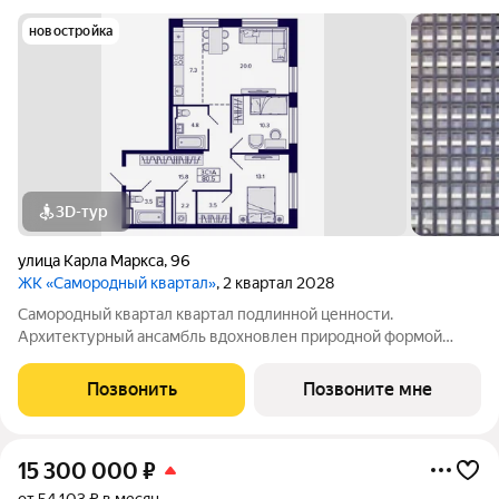
новостройка
3D-тур
улица Карла Маркса
,
96
ЖК «Самородный квартал»
, 2 квартал 2028
Самородный квартал квартал подлинной ценности.
Архитектурный ансамбль вдохновлен природной формой
самородного золота и состоит из четырех башен со сложной
геометрией фасадов. Внутренний двор и места общего
Позвонить
Позвоните мне
пользования также содержат стилистические
15 300 000
₽