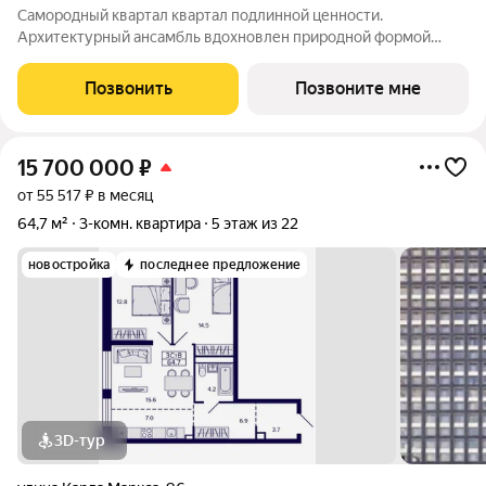
Самородный квартал квартал подлинной ценности.
Архитектурный ансамбль вдохновлен природной формой
самородного золота и состоит из четырех башен со сложной
геометрией фасадов. Внутренний двор и места общего
Позвонить
Позвоните мне
пользования также содержат стилистические
15 700 000
₽
от 55 517 ₽ в месяц
64,7 м²
3-комн. квартира
5 этаж из 22
новостройка
последнее предложение
3D-тур