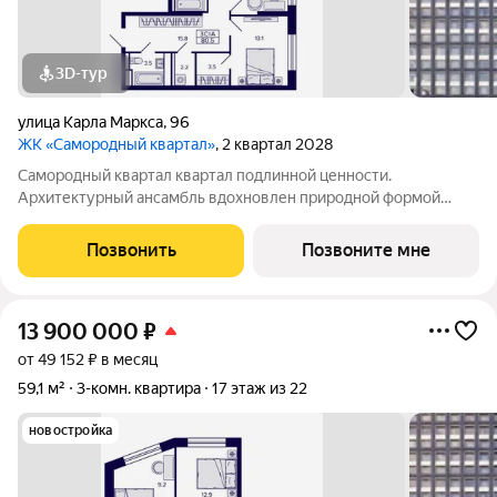
3D-тур
улица Карла Маркса
,
96
ЖК «Самородный квартал»
, 2 квартал 2028
Самородный квартал квартал подлинной ценности.
Архитектурный ансамбль вдохновлен природной формой
самородного золота и состоит из четырех башен со сложной
геометрией фасадов. Внутренний двор и места общего
Позвонить
Позвоните мне
пользования также содержат стилистические
13 900 000
₽
от 49 152 ₽ в месяц
59,1 м²
3-комн. квартира
17 этаж из 22
новостройка