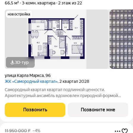
66,5 м²
3-комн. квартира
2 этаж из 22
новостройка
3D-тур
улица Карла Маркса
,
96
ЖК «Самородный квартал»
, 2 квартал 2028
Самородный квартал квартал подлинной ценности.
Архитектурный ансамбль вдохновлен природной формой
самородного золота и состоит из четырех башен со сложной
геометрией фасадов. Внутренний двор и места общего
Позвонить
Позвоните мне
пользования также содержат стилистические
11 950 000
₽
–4%