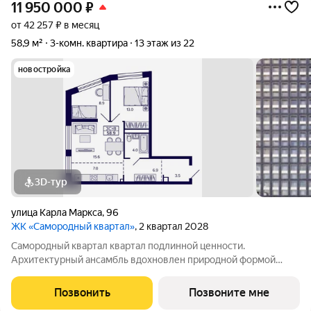
11 950 000
₽
от 42 257 ₽ в месяц
58,9 м²
3-комн. квартира
13 этаж из 22
новостройка
3D-тур
улица Карла Маркса
,
96
ЖК «Самородный квартал»
, 2 квартал 2028
Самородный квартал квартал подлинной ценности.
Архитектурный ансамбль вдохновлен природной формой
самородного золота и состоит из четырех башен со сложной
геометрией фасадов. Внутренний двор и места общего
Позвонить
Позвоните мне
пользования также содержат стилистические