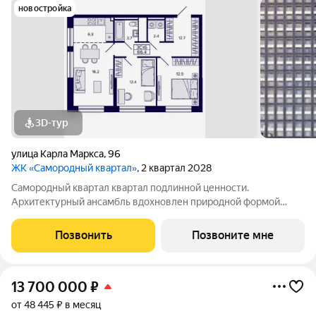
новостройка
3D-тур
улица Карла Маркса
,
96
ЖК «Самородный квартал»
, 2 квартал 2028
Самородный квартал квартал подлинной ценности.
Архитектурный ансамбль вдохновлен природной формой
самородного золота и состоит из четырех башен со сложной
геометрией фасадов. Внутренний двор и места общего
Позвонить
Позвоните мне
пользования также содержат стилистические
13 700 000
₽
от 48 445 ₽ в месяц