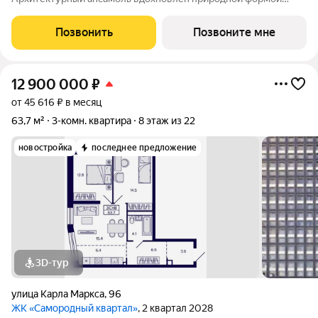
самородного золота и состоит из четырех башен со сложной
геометрией фасадов. Внутренний двор и места общего
Позвонить
Позвоните мне
пользования также содержат стилистические
12 900 000
₽
от 45 616 ₽ в месяц
63,7 м²
3-комн. квартира
8 этаж из 22
новостройка
последнее предложение
3D-тур
улица Карла Маркса
,
96
ЖК «Самородный квартал»
, 2 квартал 2028