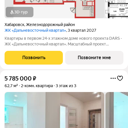
3D-тур
Хабаровск
,
Железнодорожный район
ЖК «Дальневосточный квартал»
, 3 квартал 2027
Квартиры в первом 24-х этажном доме нового проекта DARS -
ЖК «Дальневосточный квартал». Масштабный проект
комплексного развития территории, который меняет
представление о доступном и комфортном жилье в
Позвонить
Позвоните мне
Хабаровске. Это не просто точечная застройка, а
5 785 000
₽
62,7 м²
2-комн. квартира
3 этаж из 3