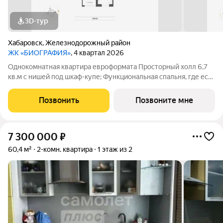
3D-тур
Хабаровск
,
Железнодорожный район
ЖК «БИОГРАФИЯ»
, 4 квартал 2026
Однокомнатная квартира евроформата Просторный холл 6,7
кв.м с нишей под шкаф-купе; Функциональная спальня, где есть
место для хранения, сна и работы, а также выход на лоджию;
Просторная кухня-гостиная с обеденной зоной у окна для
Позвонить
Позвоните мне
общения и отдыха
7 300 000
₽
60,4 м²
2-комн. квартира
1 этаж из 2