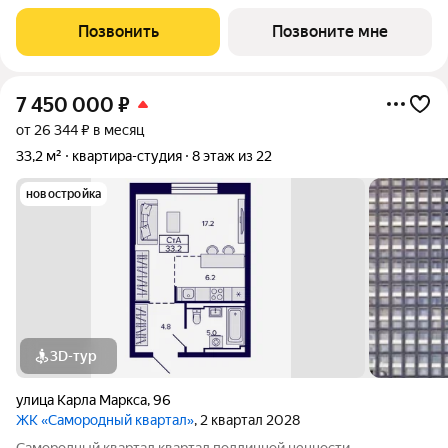
включает спальню 12,6 кв.м, кухню 12,5 кв.м, прихожую 4,9
кв.м и гардеробную 3,1 кв.м. Санузел 4,0 кв.м. Квартира без
Позвонить
Позвоните мне
отделки, новый
7 450 000
₽
от 26 344 ₽ в месяц
33,2 м²
квартира-студия
8 этаж из 22
новостройка
3D-тур
улица Карла Маркса
,
96
ЖК «Самородный квартал»
, 2 квартал 2028