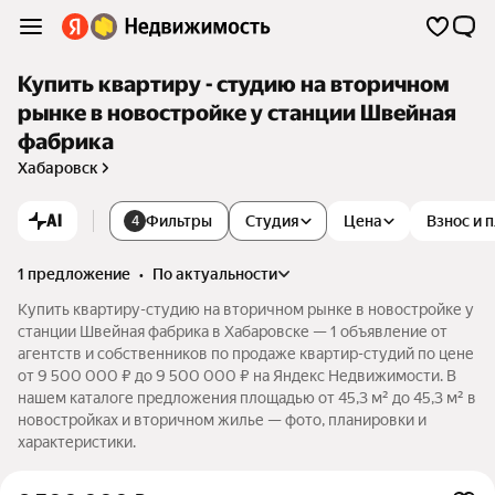
Купить квартиру - студию на вторичном
рынке в новостройке у станции Швейная
фабрика
Хабаровск
AI
Фильтры
Студия
Цена
Взнос и 
4
1 предложение
•
по актуальности
Купить квартиру-студию на вторичном рынке в новостройке у
станции Швейная фабрика в Хабаровске — 1 объявление от
агентств и собственников по продаже квартир-студий по цене
от 9 500 000 ₽ до 9 500 000 ₽ на Яндекс Недвижимости. В
нашем каталоге предложения площадью от 45,3 м² до 45,3 м² в
новостройках и вторичном жилье — фото, планировки и
характеристики.