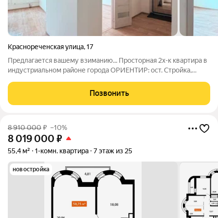
Краснореченская улица
,
17
Предлагается вашему взиманию... Просторная 2х-к квартира в
индустриальном районе города ОРИЕНТИР: ост. Стройка,
Торговый центр Марина Оцените преимущества: -Высокие
потолки. Классические элементы сталинской архитектуры
Позвонить
-Удобное расположение комнат,
8 910 000
₽
–10%
8 019 000
₽
55,4 м²
1-комн. квартира
7 этаж из 25
новостройка