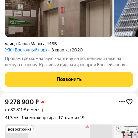
улица Карла Маркса
,
146Б
ЖК «Восточный парк»
, 3 квартал 2020
Продам трёхкомнатную квартиру на последнем этаже на
южную сторону. Красивый вид на аэропорт и Ерофей арену.
Состояние: после строителей. Панорамное остекление
лоджии. Большая придомовая территория с беседками,
Позвонить
беговой дорожкой, местами для отдыха.
9 278 900
₽
от 32 811 ₽ в месяц
41,3 м²
1-комн. квартира
17 этаж из 19
новостройка