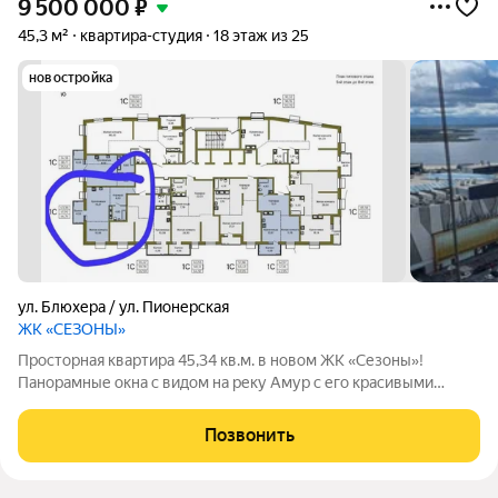
9 500 000
₽
45,3 м²
квартира-студия
18 этаж из 25
новостройка
ул. Блюхера / ул. Пионерская
ЖК «СЕЗОНЫ»
Просторная квартира 45,34 кв.м. в новом ЖК «Сезоны»!
Панорамные окна с видом на реку Амур с его красивыми
закатами, Броско Молл и городскую панораму. Продуманная
планировка: комфортная кухня-гостиная, свободное
Позвонить
пространство для вашего дизайна.