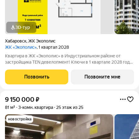
3D-тур
Хабаровск
,
ЖК Экополис
ЖК «Экополис»
, 1 квартал 2028
Квартира в ЖК «Экополис» в Индустриальном районе от
застройщика TEN девелопмент! Ключи в 1 квартале 2028 года.
ЖК «Экополис» - целая экосистема, где для человека и его
семьи есть все необходимое, и где жить комфортно,
Позвонить
Позвоните мне
экологично и безопасно. Это
9 150 000
₽
81 м²
3-комн. квартира
25 этаж из 25
новостройка