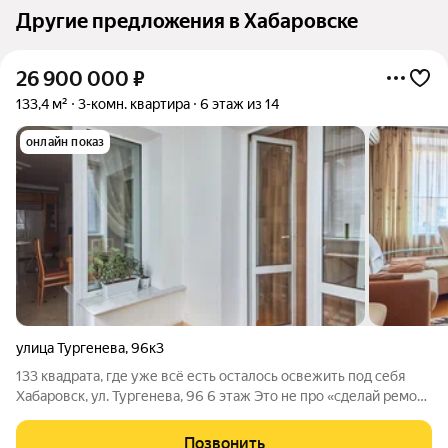
Другие предложения в Хабаровске
26 900 000
₽
133,4 м²
3-комн. квартира
6 этаж из 14
онлайн показ
улица Тургенева
,
96к3
133 квадрата, где уже всё есть осталось освежить под себя
Хабаровск, ул. Тургенева, 96 6 этаж Это не про «сделай ремонт
с нуля и потрать ещё пару миллионов». Здесь уже сделана
база: продуманная планировка, качественный ремонт, техника,
Позвонить