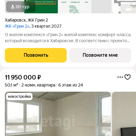
3D-тур
Хабаровск
,
ЖК Грин 2
ЖК «Грин 2»
, 3 квартал 2027
О жилом комплексе «Грин 2» жилой комплекс комфорт-класса,
который возводится в Хабаровске. В соответствии с проектом,
в ЖК войдут 4 корпуса высотой 2224 этажа, многоуровневый
наземный паркинг, развитая дворовая инфраструктура для
Позвонить
Позвоните мне
отдыха всей семьёй.
11 950 000
₽
50,1 м²
2-комн. квартира
6 этаж из 24
новостройка