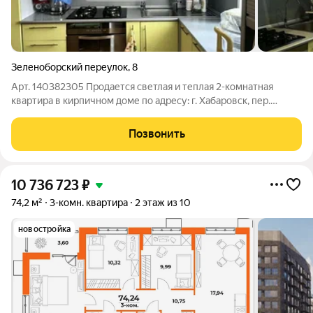
Зеленоборский переулок
,
8
Арт. 140382305 Продается светлая и теплая 2-комнатная
квартира в кирпичном доме по адресу: г. Хабаровск, пер.
Зеленоборский. Отличное соотношение цены и качества 7
300 000 руб., прямая продажа, все документы готовы, сделка
Позвонить
пройдет быстро. Возможна
10 736 723
₽
74,2 м²
3-комн. квартира
2 этаж из 10
новостройка