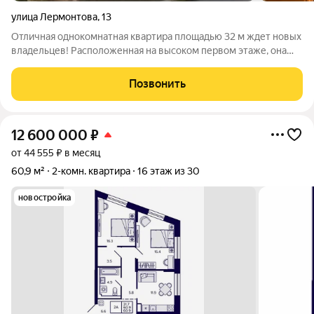
улица Лермонтова
,
13
Отличная однокомнатная квартира площадью 32 м ждет новых
владельцев! Расположенная на высоком первом этаже, она
порадует вас теплом в самые холодные зимы благодаря
проходящим в подвале трубам отопления. В квартире
Позвонить
выполнен свежий косметический
12 600 000
₽
от 44 555 ₽ в месяц
60,9 м²
2-комн. квартира
16 этаж из 30
новостройка