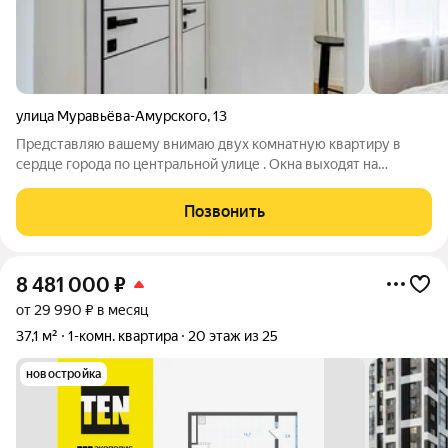
улица Муравьёва-Амурского
,
13
Представляю вашему внимаю двух комнатную квартиру в
сердце города по центральной улице . Окна выходят на
Муравьева Амурского, но за счет того, что дом из кирпича в
квартире тихо и не слышно транспорта. Толщина стен 80 см.
Позвонить
Квартира 48,5 м2, комнаты
8 481 000
₽
от 29 990 ₽ в месяц
37,1 м²
1-комн. квартира
20 этаж из 25
новостройка