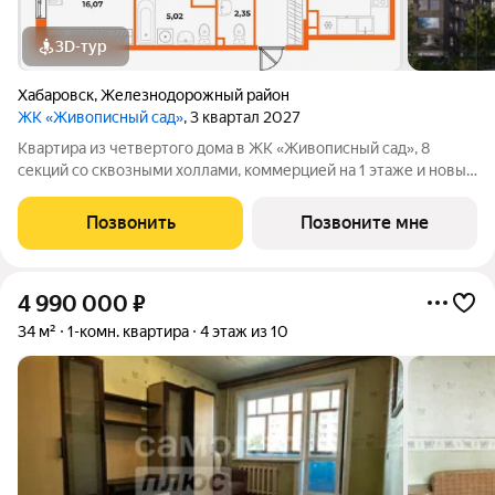
3D-тур
Хабаровск
,
Железнодорожный район
ЖК «Живописный сад»
, 3 квартал 2027
Квартира из четвертого дома в ЖК «Живописный сад», 8
секций со сквозными холлами, коммерцией на 1 этаже и новым
детским садом поблизости. ЖК «Живописный сад» это
гармония жизни с природой. Масштабный проект в
Позвонить
Позвоните мне
перспективном динамично развивающемся
4 990 000
₽
34 м²
1-комн. квартира
4 этаж из 10