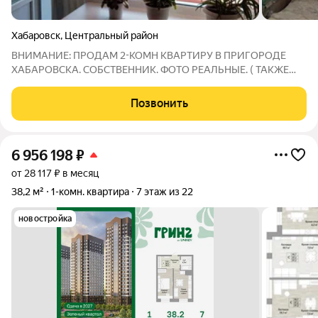
Хабаровск
,
Центральный район
ВНИМАНИЕ: ПРОДАМ 2-КОМН КВАРТИРУ В ПРИГОРОДЕ
ХАБАРОВСКА. СОБСТВЕННИК. ФОТО РЕАЛЬНЫЕ. ( ТАКЖЕ
ВОЗМОЖНА ПОКУПКА КВАРТИРЫ ВМЕСТЕ С
КОММЕРЧЕСКИМ ЗДАНИЕМ ЗА 28 МЛН РУБ., ПОД МАГАЗИН,
Позвонить
КАФЕ, ЗДАНИЕ РАСПОЛОЖЕНО РЯДОМ С КВАРТИРОЙ.
ФОТО ЗДАНИЯ СМОТРИТЕ ПОСЛЕ
6 956 198
₽
от 28 117 ₽ в месяц
38,2 м²
1-комн. квартира
7 этаж из 22
новостройка