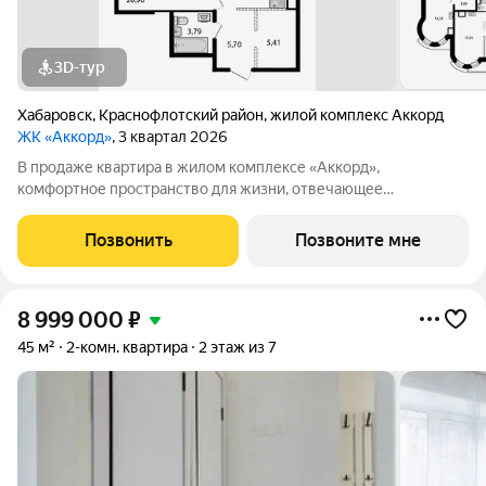
3D-тур
Хабаровск
,
Краснофлотский район
,
жилой комплекс Аккорд
ЖК «Аккорд»
, 3 квартал 2026
В продаже квартира в жилом комплексе «Аккорд»,
комфортное пространство для жизни, отвечающее
потребностям современных жителей! ПРЕИМУЩЕСТВА - На
территории комплекса продуман трехуровневый паркинг на
Позвонить
Позвоните мне
120 машиномест. Для жителей и гостей комплекса
8 999 000
₽
45 м²
2-комн. квартира
2 этаж из 7