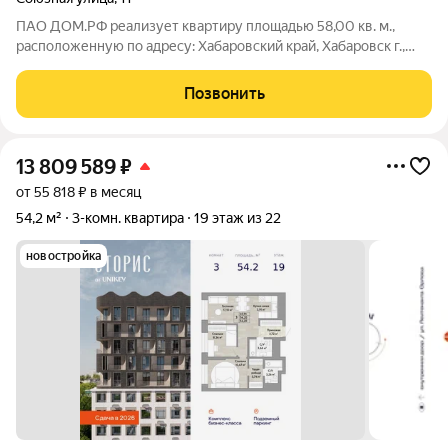
ПАО ДОМ.РФ реализует квартиру площадью 58,00 кв. м.,
расположенную по адресу: Хабаровский край, Хабаровск г.,
Союзная,11. Информация об объекте: Один собственник
(юридическое лицо). Кадастровый номер объекта
Позвонить
недвижимости: 27:23:0050715:223
13 809 589
₽
от 55 818 ₽ в месяц
54,2 м²
3-комн. квартира
19 этаж из 22
новостройка