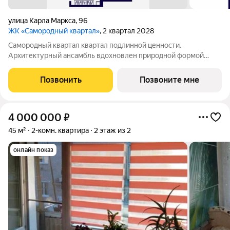
улица Карла Маркса
,
96
ЖК «Самородный квартал»
, 2 квартал 2028
Самородный квартал квартал подлинной ценности.
Архитектурный ансамбль вдохновлен природной формой
самородного золота и состоит из четырех башен со сложной
геометрией фасадов. Внутренний двор и места общего
Позвонить
Позвоните мне
пользования также содержат стилистические
4 000 000
₽
45 м²
2-комн. квартира
2 этаж из 2
онлайн показ