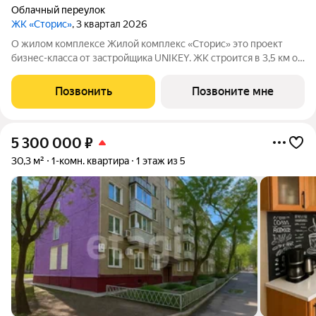
Облачный переулок
ЖК «Сторис»
, 3 квартал 2026
О жилом комплексе Жилой комплекс «Сторис» это проект
бизнес-класса от застройщика UNIKEY. ЖК строится в 3,5 км от
реки Амур. Комплекс состоит из четырёх башен: «Отдых»,
«Бизнес», «Детство» и «Интеллект». В проекте
Позвонить
Позвоните мне
предусмотрены общественные
5 300 000
₽
30,3 м²
1-комн. квартира
1 этаж из 5