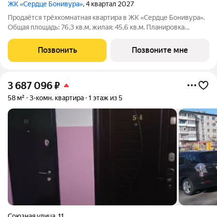
ЖК «Сердце Бонивура»
, 4 квартал 2027
Продаётся трёхкомнатная квартира в ЖК «Сердце Бонивура».
Общая площадь: 76,3 кв.м, жилая: 45,6 кв.м. Планировка
включает прихожую 7,8 кв.м, гардеробную 5,9 кв.м, кухню-
нишу 6,1 кв.м, гостиную 18,3 кв.м, мастер-спальню 13,7 кв.м,
Позвонить
Позвоните мне
спальню 13,6 кв.м.
3 687 096
₽
58 м²
3-комн. квартира
1 этаж из 5
Союзная улица
,
11