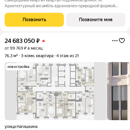
Самородный квартал квартал подлинной ценности.
Архитектурный ансамбль вдохновлен природной формой
самородного золота и состоит из четырех башен со сложной
геометрией фасадов. Внутренний двор и места общего
Позвонить
Позвоните мне
пользования также содержат стилистические
24 683 050
₽
от 99 769 ₽ в месяц
76,3 м²
3-комн. квартира
4 этаж из 21
новостройка
улица Нагишкина