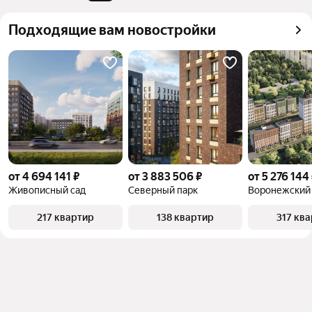
квадратного метра или площади
Подходящие вам новостройки
от 4 694 141 ₽
от 3 883 506 ₽
от 5 276 144
Живописный сад
Северный парк
Воронежский
217 квартир
138 квартир
317 кв