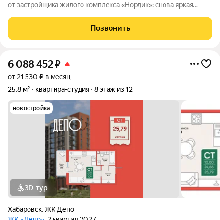
от застройщика жилого комплекса «Нордик»: снова яркая
архитектура, хороший двор, большие окна и светлые квартиры
по доступным ценам В СЕРДЦЕ СЕВЕРНОГО: ПРЕИМУЩЕСТВА
Позвонить
РАЙОНА Новый жилой комплекс «Депо»
6 088 452
₽
от 21 530 ₽ в месяц
25,8 м²
квартира-студия
8 этаж из 12
новостройка
3D-тур
Хабаровск
,
ЖК Депо
ЖК «Депо»
, 2 квартал 2027