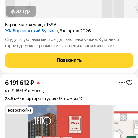
3D-тур
Воронежская улица
,
159А
ЖК Воронежский Бульвар
, 3 квартал 2026
Студия с уютным местом для завтрака у окна. Кухонный
гарнитур можно разместить в специальной нише, а из
гостиной выйти на теплую лоджию. В холле заботливо
предусмотрено место под хранение.
Позвонить
6 191 612
₽
от 21 894 ₽ в месяц
25,8 м²
квартира-студия
9 этаж из 12
новостройка