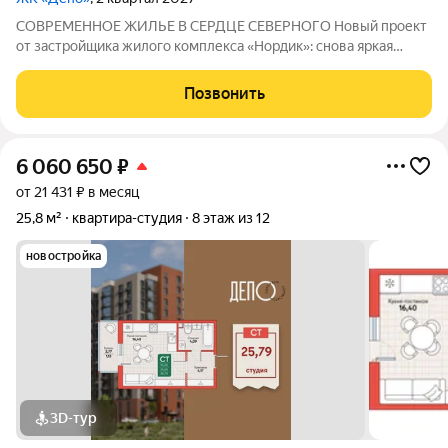
СОВРЕМЕННОЕ ЖИЛЬЕ В СЕРДЦЕ СЕВЕРНОГО Новый проект
от застройщика жилого комплекса «Нордик»: снова яркая
архитектура, хороший двор, большие окна и светлые квартиры
по доступным ценам В СЕРДЦЕ СЕВЕРНОГО: ПРЕИМУЩЕСТВА
Позвонить
РАЙОНА Новый жилой комплекс «Депо»
6 060 650
₽
от 21 431 ₽ в месяц
25,8 м²
квартира-студия
8 этаж из 12
новостройка
3D-тур