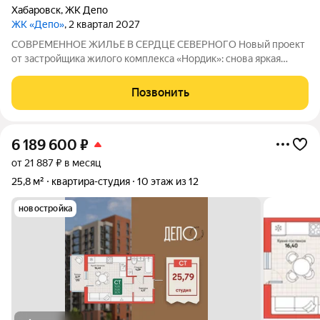
Хабаровск
,
ЖК Депо
ЖК «Депо»
, 2 квартал 2027
СОВРЕМЕННОЕ ЖИЛЬЕ В СЕРДЦЕ СЕВЕРНОГО Новый проект
от застройщика жилого комплекса «Нордик»: снова яркая
архитектура, хороший двор, большие окна и светлые квартиры
по доступным ценам В СЕРДЦЕ СЕВЕРНОГО: ПРЕИМУЩЕСТВА
Позвонить
РАЙОНА Новый жилой комплекс «Депо»
6 189 600
₽
от 21 887 ₽ в месяц
25,8 м²
квартира-студия
10 этаж из 12
новостройка