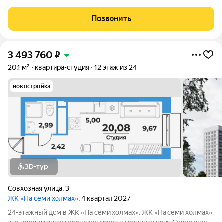
архитектура, хороший двор, большие окна и светлые квартиры
по доступным ценам В СЕРДЦЕ СЕВЕРНОГО: ПРЕИМУЩЕСТВА
Позвонить
РАЙОНА Новый жилой комплекс «Депо»
3 493 760
₽
20,1 м²
квартира-студия
12 этаж из 24
новостройка
3D-тур
Совхозная улица
,
3
ЖК «На семи холмах»
, 4 квартал 2027
24-этажный дом в ЖК «На семи холмах». ЖК «На семи холмах»