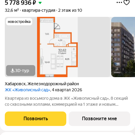
5 778 936
₽
32,6 м²
квартира-студия
2 этаж из 10
новостройка
3D-тур
Хабаровск
,
Железнодорожный район
ЖК «Живописный сад»
, 4 квартал 2026
Квартира из восьмого дома в ЖК «Живописный сад», 8 секций
со сквозными холлами, коммерцией на 1 этаже и новым
детским садом поблизости. ЖК «Живописный сад» это
гармония жизни с природой. Масштабный проект в
Позвонить
Позвоните мне
перспективном динамично развивающемся