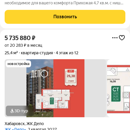
необходимое для вашего комфорта Прихожая 4,7 кв.м. с нишей
под гардероб обеспечит порядок и удобное хранение ваших
вещей; Кухня-ниша с выходом на просторную лоджию станет
Позвонить
удобным пространством
5 735 880
₽
от 20 283 ₽ в месяц
25,4 м²
квартира-студия
4 этаж из 12
новостройка
3D-тур
Хабаровск
,
ЖК Депо
ЖК «Депо»
, 2 квартал 2027