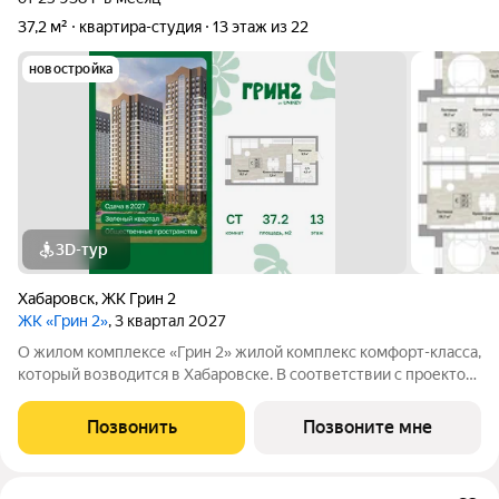
37,2 м²
квартира-студия
13 этаж из 22
новостройка
3D-тур
Хабаровск
,
ЖК Грин 2
ЖК «Грин 2»
, 3 квартал 2027
О жилом комплексе «Грин 2» жилой комплекс комфорт-класса,
который возводится в Хабаровске. В соответствии с проектом,
в ЖК войдут 4 корпуса высотой 2224 этажа, многоуровневый
наземный паркинг, развитая дворовая инфраструктура для
Позвонить
Позвоните мне
отдыха всей семьёй.