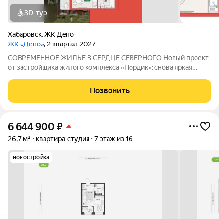
3D-тур
Хабаровск
,
ЖК Депо
ЖК «Депо»
, 2 квартал 2027
СОВРЕМЕННОЕ ЖИЛЬЕ В СЕРДЦЕ СЕВЕРНОГО Новый проект
от застройщика жилого комплекса «Нордик»: снова яркая
архитектура, хороший двор, большие окна и светлые квартиры
по доступным ценам В СЕРДЦЕ СЕВЕРНОГО: ПРЕИМУЩЕСТВА
Позвонить
РАЙОНА Новый жилой комплекс «Депо»
6 644 900
₽
26,7 м²
квартира-студия
7 этаж из 16
новостройка