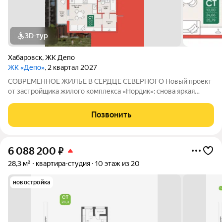
3D-тур
Хабаровск
,
ЖК Депо
ЖК «Депо»
, 2 квартал 2027
СОВРЕМЕННОЕ ЖИЛЬЕ В СЕРДЦЕ СЕВЕРНОГО Новый проект
от застройщика жилого комплекса «Нордик»: снова яркая
архитектура, хороший двор, большие окна и светлые квартиры
по доступным ценам В СЕРДЦЕ СЕВЕРНОГО: ПРЕИМУЩЕСТВА
Позвонить
РАЙОНА Новый жилой комплекс «Депо»
6 088 200
₽
28,3 м²
квартира-студия
10 этаж из 20
новостройка