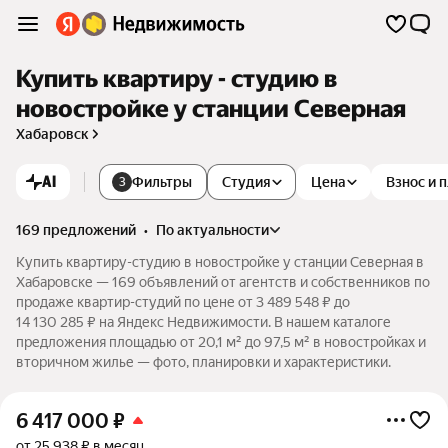
Купить квартиру - студию в
новостройке у станции Северная
Хабаровск
AI
Фильтры
Студия
Цена
Взнос и 
3
169 предложений
•
по актуальности
Купить квартиру-студию в новостройке у станции Северная в
Хабаровске — 169 объявлений от агентств и собственников по
продаже квартир-студий по цене от 3 489 548 ₽ до
14 130 285 ₽ на Яндекс Недвижимости. В нашем каталоге
предложения площадью от 20,1 м² до 97,5 м² в новостройках и
вторичном жилье — фото, планировки и характеристики.
6 417 000
₽
от 25 938 ₽ в месяц