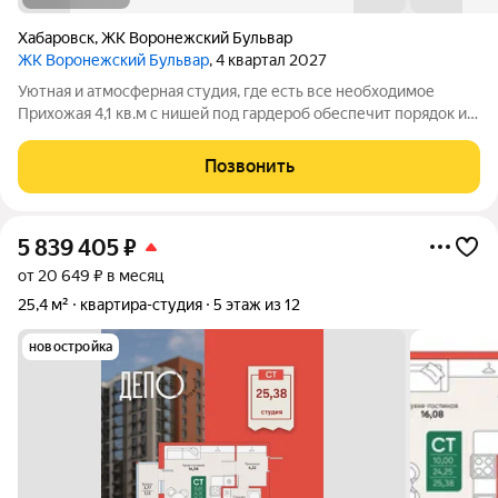
Хабаровск
,
ЖК Воронежский Бульвар
ЖК Воронежский Бульвар
, 4 квартал 2027
Уютная и атмосферная студия, где есть все необходимое
Прихожая 4,1 кв.м с нишей под гардероб обеспечит порядок и
удобное хранение ваших вещей; Кухня-ниша с выходом на
просторную лоджию станет удобным пространством для
Позвонить
создания кулинарных шедевров;
5 839 405
₽
от 20 649 ₽ в месяц
25,4 м²
квартира-студия
5 этаж из 12
новостройка