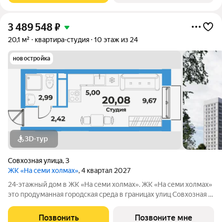
3 489 548
₽
20,1 м²
квартира-студия
10 этаж из 24
новостройка
3D-тур
Совхозная улица
,
3
ЖК «На семи холмах»
, 4 квартал 2027
24-этажный дом в ЖК «На семи холмах». ЖК «На семи холмах»
это продуманная городская среда в границах улиц Совхозная и
Трёхгорная, где жилые дома и коммерческие пространства
создают гармоничную атмосферу для жизни, работы и отдыха.
Позвонить
Позвоните мне