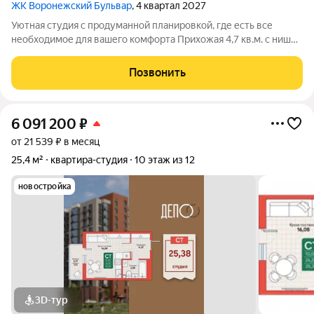
ЖК Воронежский Бульвар
, 4 квартал 2027
Уютная студия с продуманной планировкой, где есть все
необходимое для вашего комфорта Прихожая 4,7 кв.м. с нишей
под гардероб обеспечит порядок и удобное хранение ваших
вещей; Кухня-ниша с выходом на просторную лоджию станет
Позвонить
удобным пространством
6 091 200
₽
от 21 539 ₽ в месяц
25,4 м²
квартира-студия
10 этаж из 12
новостройка
3D-тур