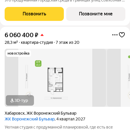
это продуманная городская среда в границах улиц Совхозная и
Трёхгорная, где жилые дома и коммерческие пространства
создают гармоничную атмосферу для жизни, работы и отдыха.
Позвонить
Позвоните мне
Архитектурную
6 060 400
₽
28,3 м²
квартира-студия
7 этаж из 20
новостройка
3D-тур
Хабаровск
,
ЖК Воронежский Бульвар
ЖК Воронежский Бульвар
, 4 квартал 2027
Уютная студия с продуманной планировкой, где есть все