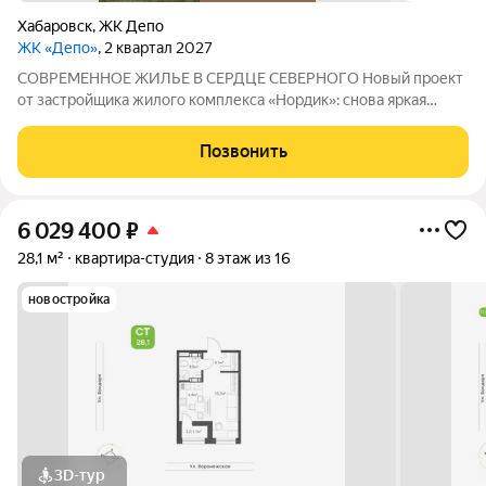
Хабаровск
,
ЖК Депо
ЖК «Депо»
, 2 квартал 2027
СОВРЕМЕННОЕ ЖИЛЬЕ В СЕРДЦЕ СЕВЕРНОГО Новый проект
от застройщика жилого комплекса «Нордик»: снова яркая
архитектура, продуманный и безопасный двор, увеличенные
оконные проёмы и светлые квартиры по доступным ценам В
Позвонить
СЕРДЦЕ СЕВЕРНОГО. Преимущества
6 029 400
₽
28,1 м²
квартира-студия
8 этаж из 16
новостройка
3D-тур