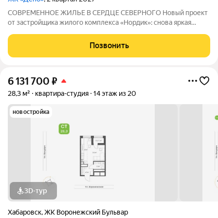
СОВРЕМЕННОЕ ЖИЛЬЕ В СЕРДЦЕ СЕВЕРНОГО Новый проект
от застройщика жилого комплекса «Нордик»: снова яркая
архитектура, хороший двор, большие окна и светлые квартиры
по доступным ценам В СЕРДЦЕ СЕВЕРНОГО: ПРЕИМУЩЕСТВА
Позвонить
РАЙОНА Новый жилой комплекс «Депо»
6 131 700
₽
28,3 м²
квартира-студия
14 этаж из 20
новостройка
3D-тур
Хабаровск
,
ЖК Воронежский Бульвар