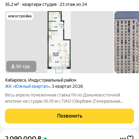
35,2 м²
квартира-студия
23 этаж из 24
новостройка
3D-тур
Хабаровск
,
Индустриальный район
ЖК «Южный квартал»
, 3 квартал 2026
Весь апрель понеженная ставка 1% по Дальневосточной
ипотеке на студии 35,19 м с ПАО Сбербанк (Генеральная
лицензия Банка России на осуществление банковских
операций № 1481 от 11.08.2015 г.) Современный жилой квартал
Позвонить
в Индустриальном районе. Один
2 090 000
₽