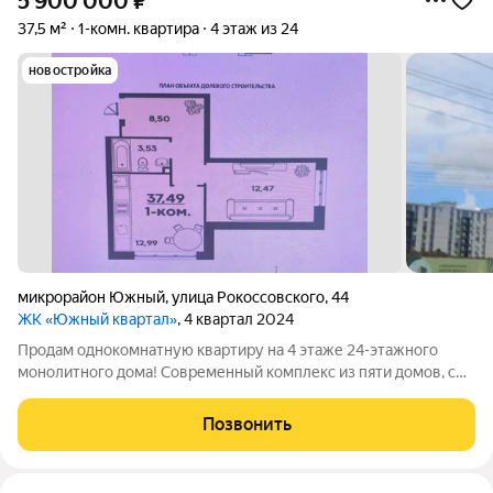
5 900 000
₽
37,5 м²
1-комн. квартира
4 этаж из 24
новостройка
микрорайон Южный
,
улица Рокоссовского
,
44
ЖК «Южный квартал»
, 4 квартал 2024
Продам однокомнатную квартиру на 4 этаже 24-этажного
монолитного дома! Современный комплекс из пяти домов, с
закрытой территорией, детскими и спортивными площадками.
Квартира с витражным остеклением. Видеонаблюдение, зона
Позвонить
отдыха с прудом. В шаговой