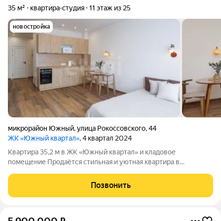
35 м²
квартира-студия
11 этаж из 25
новостройка
микрорайон Южный
,
улица Рокоссовского
,
44
ЖК «Южный квартал»
, 4 квартал 2024
Квартира 35,2 м в ЖК «Южный квартал» и кладовое
помещение Продаётся стильная и уютная квартира в
современном жилом комплексе «Южный квартал». Квартира
полностью готова к проживанию: выполнен дизайнерский
Позвонить
ремонт, установлена вся необходимая бытовая