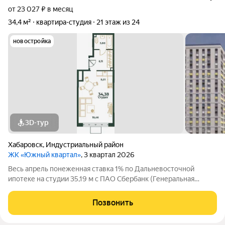
от 23 027 ₽ в месяц
34,4 м²
квартира-студия
21 этаж из 24
новостройка
3D-тур
Хабаровск
,
Индустриальный район
ЖК «Южный квартал»
, 3 квартал 2026
Весь апрель понеженная ставка 1% по Дальневосточной
ипотеке на студии 35,19 м с ПАО Сбербанк (Генеральная
лицензия Банка России на осуществление банковских
операций № 1481 от 11.08.2015 г.) Современный жилой квартал
Позвонить
в Индустриальном районе. Один