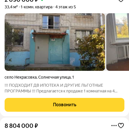
33,4 м²
1-комн. квартира
4 этаж из 5
село Некрасовка
,
Солнечная улица
,
1
!!! ПОДХОДИТ ДВ ИПОТЕКА И ДРУГИЕ ЛЬГОТНЫЕ
ПРОГРАММЫ !!! Предлагается к продаже 1 комнатная на 4
этаже 5-этажного дома общей площадью 33.4 кв.м. Это очень
экономичный вариант жилья. Хотя квартира требует ремонта,
Позвонить
она предоставляет отличные возможности
8 804 000
₽