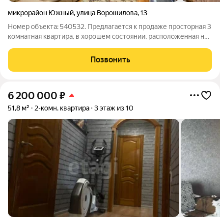
микрорайон Южный
,
улица Ворошилова
,
13
Номер объекта: 540532. Предлагается к продаже просторная 3
комнатная квартира, в хорошем состоянии, расположенная на
высоком, первом этаже, 9-этажного дома, постройки 1983
года. - общая площадь 65,5 кв.м.; - жилые комнаты: 17 кв.м., 13
Позвонить
кв.м. и 12,5
6 200 000
₽
51,8 м²
2-комн. квартира
3 этаж из 10