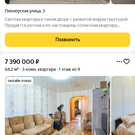
Пионерская улица
,
3
Светлая квартира в тихом дворе с развитой инфраструктурой
Продаётся уютная и по-настоящему солнечная квартира,
идеально подходящая для комфортной семейной жизни.
Просторное расположение окон на две стороны обеспечивает
Позвонить
равномерное естественное
7 390 000
₽
68,2 м²
3-комн. квартира
1 этаж из 9
онлайн показ