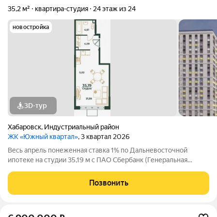
35,2 м²
квартира-студия
24 этаж из 24
новостройка
3D-тур
Хабаровск
,
Индустриальный район
ЖК «Южный квартал»
, 3 квартал 2026
Весь апрель понеженная ставка 1% по Дальневосточной
ипотеке на студии 35,19 м с ПАО Сбербанк (Генеральная
лицензия Банка России на осуществление банковских
операций № 1481 от 11.08.2015 г.) Современный жилой квартал
Позвонить
в Индустриальном районе. Один