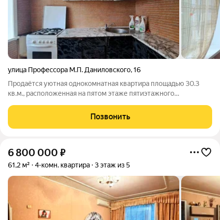
улица Профессора М.П. Даниловского
,
16
Продаётся уютная однокомнатная квартира площадью 30.3
кв.м., расположенная на пятом этаже пятиэтажного
кирпичного дома, по адресу: г. Хабаровск, микрорайон
Северный, ул. Профессора Даниловского, д. 16. Просторная
Позвонить
комната позволяет свободно разместить
6 800 000
₽
61,2 м²
4-комн. квартира
3 этаж из 5