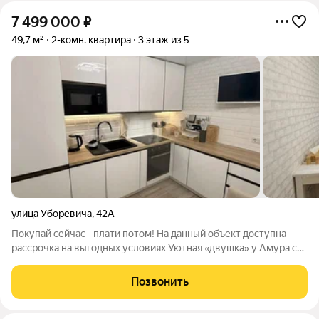
7 499 000
₽
49,7 м²
2-комн. квартира
3 этаж из 5
улица Уборевича
,
42А
Покупай сейчас - плати потом! На данный объект доступна
рассрочка на выгодных условиях Уютная «двушка» у Амура с
авторским ремонтом: заезжай и живи! Что вы получаете:
Полный «евро» под ключ. Здесь не нужно ничего делать:
Позвонить
современный ремонт, заменены