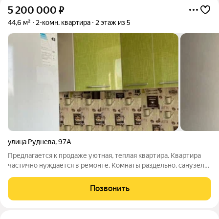
5 200 000
₽
44,6 м²
2-комн. квартира
2 этаж из 5
улица Руднева
,
97А
Предлагается к продаже уютная, теплая квартира. Квартира
частично нуждается в ремонте. Комнаты раздельно, санузел
раздельно. Окна пластик, балкон остеклен с внутренней
отделкой. Просторная прихожая. Надежная входная дверь.
Позвонить
Район с развитой