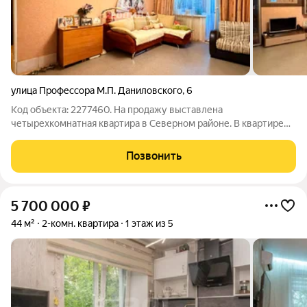
улица Профессора М.П. Даниловского
,
6
Код объекта: 2277460. На продажу выставлена
четырехкомнатная квартира в Северном районе. В квартире
выполнен косметический ремонт, остается мебель и бытовая
техника. Рядом есть все необходимое для комфортного
Позвонить
проживания: продуктовые магазины,
5 700 000
₽
44 м²
2-комн. квартира
1 этаж из 5