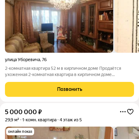
улица Уборевича
,
76
2-комнатная квартира 52 м в кирпичном доме Продаётся
ухоженная 2-комнатная квартира в кирпичном доме
Краснофлотского района. Комфортный 2 этаж из 5,
изолированная планировка и окна на две стороны. Просторная
Позвонить
прихожая 10,4 м делает квартиру удобной
5 000 000
₽
29,9 м²
1-комн. квартира
4 этаж из 5
онлайн показ