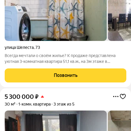
улица Шелеста
,
73
Всегда мечтали о своём жилье? К продаже представлена
уютная 3-комнатная квартира 51,1 кв.м., на 3м этаже в
кирпичном 5ти этажном доме. Квартира укомплектована
мебелью и техникой ! Проведён качественный ремонт,
Позвонить
электропроводка заменена, лоджия
5 300 000
₽
30 м²
1-комн. квартира
3 этаж из 5