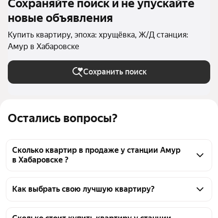
Сохраняйте поиск и не упускайте
новые объявления
Купить квартиру, эпоха: хрущёвка, Ж/Д станция:
Амур в Хабаровске
Сохранить поиск
Остались вопросы?
Сколько квартир в продаже у станции Амур
в Хабаровске ?
На Яндекс Недвижимости в продаже у станции 
Амур в Хабаровске 21 квартира, из них 21 
Как выбрать свою лучшую квартиру?
объявление от агентств
Чтобы купить квартиру в хрущёвке у станции 