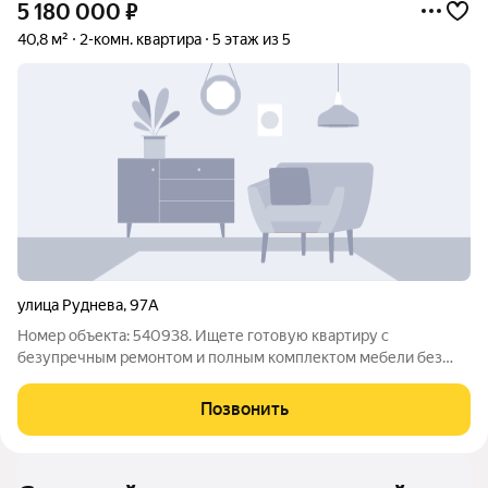
5 180 000
₽
40,8 м²
2-комн. квартира
5 этаж из 5
улица Руднева
,
97А
Номер объекта: 540938. Ищете готовую квартиру с
безупречным ремонтом и полным комплектом мебели без
лишних хлопот? Перед вами идеальное решение: просторная
двухкомнатная квартира на тихом пятом этаже кирпичной
Позвонить
пятиэтажки общей площадью 40,8