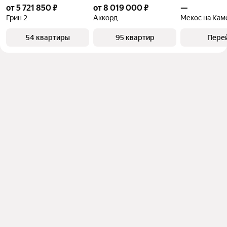
от 5 721 850 ₽
от 8 019 000 ₽
—
Грин 2
Аккорд
54 квартиры
95 квартир
Пере