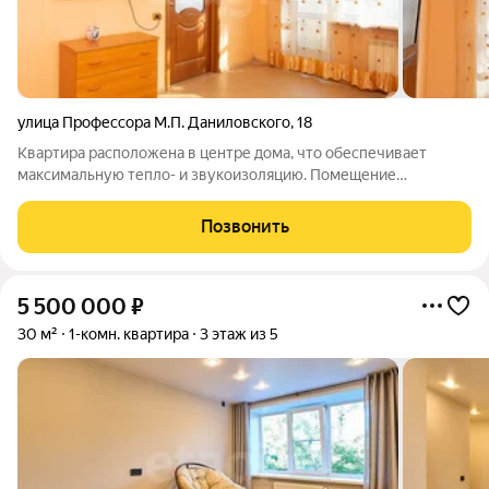
улица Профессора М.П. Даниловского
,
18
Квартира расположена в центре дома, что обеспечивает
максимальную тепло- и звукоизоляцию. Помещение
находится на солнечной стороне и в дневное время полностью
залито естественным светом. Современная отделка включает
Позвонить
практичный линолеум, пластиковые
5 500 000
₽
30 м²
1-комн. квартира
3 этаж из 5