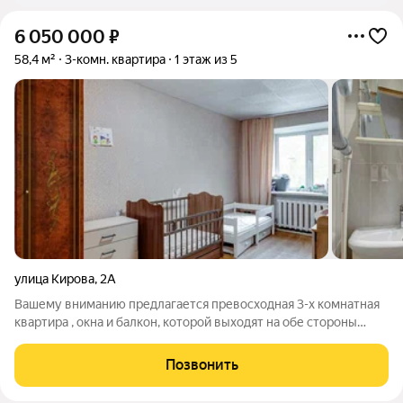
6 050 000
₽
58,4 м²
3-комн. квартира
1 этаж из 5
улица Кирова
,
2А
Вашему вниманию предлагается превосходная 3-х комнатная
квартира , окна и балкон, которой выходят на обе стороны
света а это значит, что солнце будет радовать Вас в течение
всего дня и при проветривании будет всегда свежий воздух.
Позвонить
ОЦЕНИТЕ