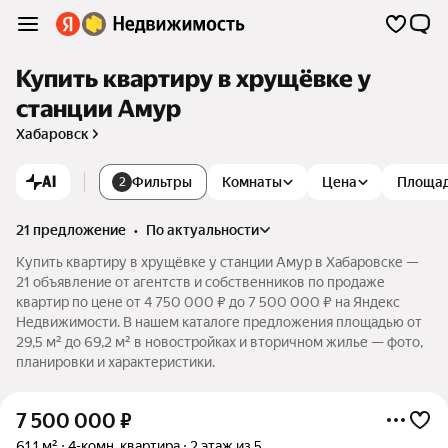
Купить квартиру в хрущёвке у
станции Амур
Хабаровск
AI
Фильтры
Комнаты
Цена
Площа
2
21 предложение
•
по актуальности
Купить квартиру в хрущёвке у станции Амур в Хабаровске —
21 объявление от агентств и собственников по продаже
квартир по цене от 4 750 000 ₽ до 7 500 000 ₽ на Яндекс
Недвижимости. В нашем каталоге предложения площадью от
29,5 м² до 69,2 м² в новостройках и вторичном жилье — фото,
планировки и характеристики.
7 500 000
₽
61,1 м²
4-комн. квартира
2 этаж из 5