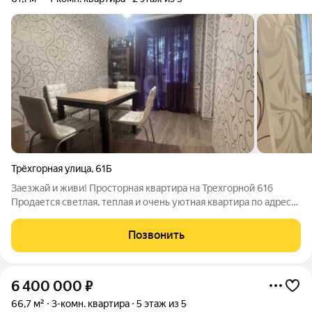
Трёхгорная улица
,
61Б
Заезжай и живи! Просторная квартира на Трехгорной 61б
Продается светлая, теплая и очень уютная квартира по адресу:
ул. Трехгорная, 61б (Северный микрорайон). Отличный вариант
формата «заехать с одним чемоданом» или сразу сдавать в
Позвонить
аренду! Главные
6 400 000
₽
66,7 м²
3-комн. квартира
5 этаж из 5