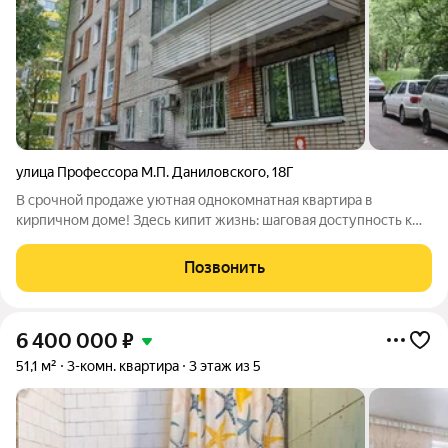
улица Профессора М.П. Даниловского
,
18Г
В срочной продаже уютная однокомнатная квартира в
кирпичном доме! Здесь кипит жизнь: шаговая доступность к
транспортным артериям, манящие огни кинотеатра
«Хабаровск», изобилие торговых центров и уютная
Позвонить
«Пятерочка», а для гурманов бары и рестораны.
6 400 000
₽
51,1 м²
3-комн. квартира
3 этаж из 5