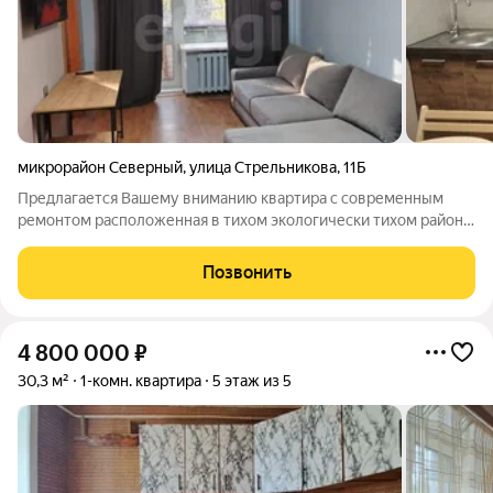
микрорайон Северный
,
улица Стрельникова
,
11Б
Предлагается Вашему вниманию квартира с современным
ремонтом расположенная в тихом экологически тихом районе
города. Отличная инвестиция в Ваше будущее как для
собственного проживания так и для сдачи в аренду. На данный
Позвонить
момент квартира сдана в аренду
4 800 000
₽
30,3 м²
1-комн. квартира
5 этаж из 5