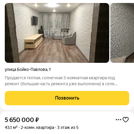
улица Бойко-Павлова
,
1
Продается теплая, солнечная 3-комнатная квартира под
ремонт (большая часть ремонта уже выполнена) в селе
Некрасовка по улице Бойко-Павлова, дом 1. Квартира подходит
под ипотеку сельскую и дальневосточную (подробности
Позвонить
уточняйте по телефону)!
5 650 000
₽
43,1 м²
2-комн. квартира
3 этаж из 5