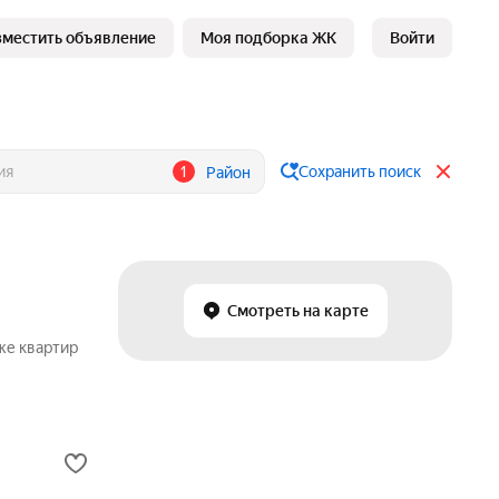
зместить объявление
Моя подборка ЖК
Войти
1
Сохранить поиск
Район
Смотреть на карте
же квартир