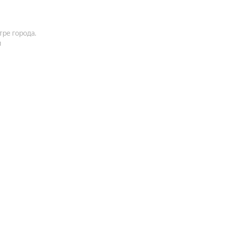
ре города.
и