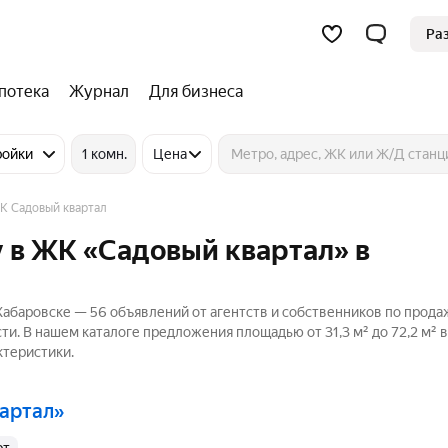
Ра
потека
Журнал
Для бизнеса
ройки
1 комн.
Цена
К Садовый квартал
 в ЖК «Садовый квартал» в
абаровске — 56 объявлений от агентств и собственников по прода
сти. В нашем каталоге предложения площадью от 31,3 м² до 72,2 м² в
ктеристики.
вартал»