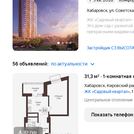
1–3 кв. 2028
комфо
Хабаровск
,
ул. Советска
ЖК «Садовый квартал» 
Это дом-сад с развито
прекрасными видами на 
Застройщик СЗ ВЫСОТ
56 объявлений:
по актуальности
31,3 м² · 1-комнатная
Хабаровск
,
Кировский ра
ЖК «Садовый квартал»
, 
Центральное отопление
Показать телефон
3D-тур