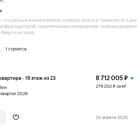
рт
я
— это уютный жилой комплекс комфорт-класса в тихом месте в цент
й инфраструктурой, современными планировками, зелёным двором 
Амур и на город.
А
1 строится
8 712 005
₽
 квартира · 19 этаж из 23
278 250 ₽ за м²
йон
1 квартал 2028
20 апреля 2026