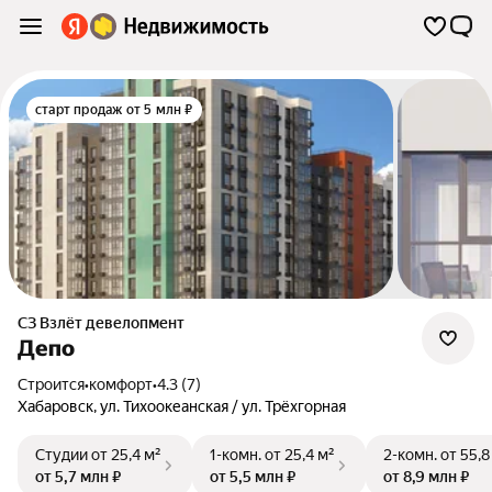
старт продаж от 5 млн ₽
СЗ Взлёт девелопмент
Депо
Строится
•
комфорт
•
4.3 (7)
Хабаровск
,
ул. Тихоокеанская / ул. Трёхгорная
Студии
от 25,4 м²
1-комн.
от 25,4 м²
2-комн.
от 55,8
от 5,7 млн ₽
от 5,5 млн ₽
от 8,9 млн ₽