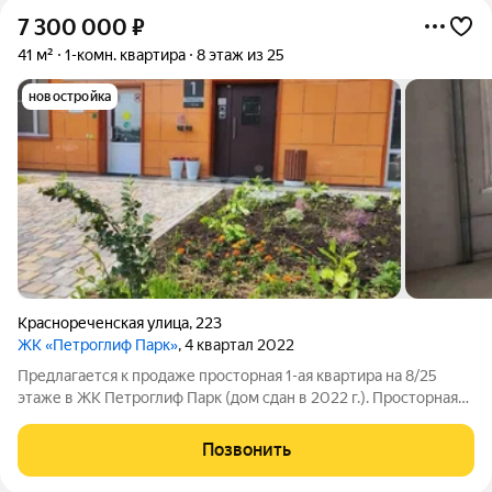
7 300 000
₽
41 м²
1-комн. квартира
8 этаж из 25
новостройка
Краснореченская улица
,
223
ЖК «Петроглиф Парк»
, 4 квартал 2022
Предлагается к продаже просторная 1-ая квартира на 8/25
этаже в ЖК Петроглиф Парк (дом сдан в 2022 г.). Просторная
кухня, из которой можно сделать кухню-гостиную, большая по
площади комната и лоджия больше 6 кв.м. с витражным
Позвонить
остеклением и красивым