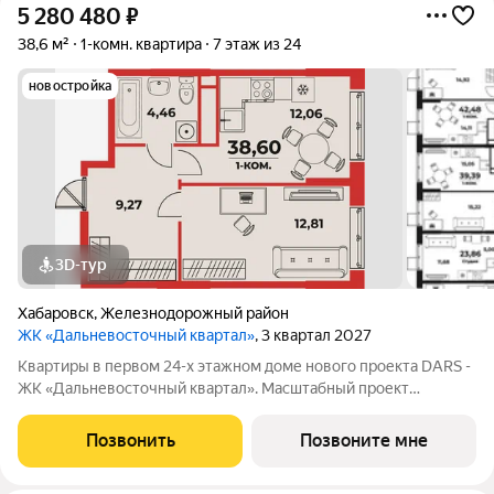
5 280 480
₽
38,6 м²
1-комн. квартира
7 этаж из 24
новостройка
3D-тур
Хабаровск
,
Железнодорожный район
ЖК «Дальневосточный квартал»
, 3 квартал 2027
Квартиры в первом 24-х этажном доме нового проекта DARS -
ЖК «Дальневосточный квартал». Масштабный проект
комплексного развития территории, который меняет
представление о доступном и комфортном жилье в
Позвонить
Позвоните мне
Хабаровске. Это не просто точечная застройка, а