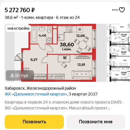
5 272 760
₽
38,6 м²
1-комн. квартира
6 этаж из 24
новостройка
3D-тур
Хабаровск
,
Железнодорожный район
ЖК «Дальневосточный квартал»
, 3 квартал 2027
Квартиры в первом 24-х этажном доме нового проекта DARS -
ЖК «Дальневосточный квартал». Масштабный проект
комплексного развития территории, который меняет
представление о доступном и комфортном жилье в
Позвонить
Позвоните мне
Хабаровске. Это не просто точечная застройка, а