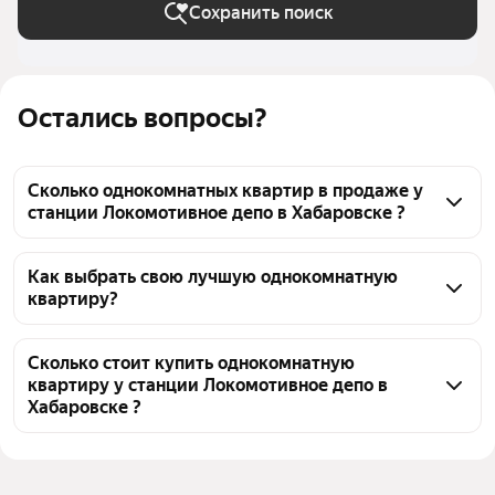
Сохранить поиск
Остались вопросы?
Сколько однокомнатных квартир в продаже у
станции Локомотивное депо в Хабаровске ?
На Яндекс Недвижимости в продаже у станции 
Локомотивное депо в Хабаровске 74 
Как выбрать свою лучшую однокомнатную
квартиру?
однокомнатных квартиры, из них 45 объявлений от 
агентств, 29 объявлений от застройщиков
Чтобы купить 1-комнатную квартиру в ипотеку у 
станции Локомотивное депо, воспользуйтесь 
Сколько стоит купить однокомнатную
квартиру у станции Локомотивное депо в
тепловой картой для оценки инфраструктуры и 
Хабаровске ?
транспортной доступности в выбранном районе у 
станции Локомотивное депо в Хабаровске
Цена за квадратный метр
71 429 — 339 165 ₽
Для легкого выбора подходящей квартиры в 
Площадь
19 — 70 м²