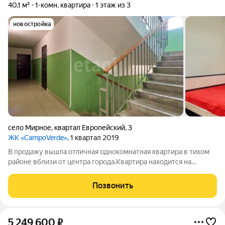
40,1 м²
1-комн. квартира
1 этаж из 3
новостройка
село Мирное
,
квартал Европейский
,
3
ЖК «CampoVerde»
, 1 квартал 2019
В продажу вышла отличная однокомнатная квартира в тихом
районе вблизи от центра города.Квартира находится на
высоком первом этаже. Собственники раздели пространство
отделив кухонную зону, что значительно улучшило качество
Позвонить
жизни, перегородка не
5 249 600
₽