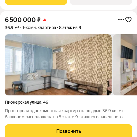
Хабаровске. Это не просто точечная застройка, а
6 500 000
₽
36,9 м²
1-комн. квартира
8 этаж из 9
Пионерская улица
,
46
Просторная однокомнатная квартира площадью 36,9 кв. м с
балконом расположена на 8 этаже 9-этажного панельного
дома. Ключевым преимуществом является удачная
планировка: свободная прихожая с гардеробной зоной,
Позвонить
изолированная кухня 8 кв. м и жилая