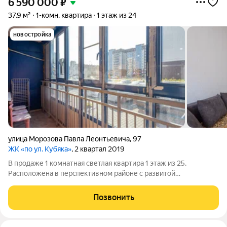
6 590 000
₽
37,9 м²
1-комн. квартира
1 этаж из 24
новостройка
улица Морозова Павла Леонтьевича
,
97
ЖК «по ул. Кубяка»
, 2 квартал 2019
В продаже 1 комнатная светлая квартира 1 этаж из 25.
Расположена в перспективном районе с развитой
инфраструктурой м-н Строитель. В шаговой доступности:
Детские сады, взрослая и детская поликлиники, строится
Позвонить
современная школа, ТЦ "Подсолнух", ТЦ