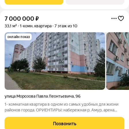
Хабаровске. Это не просто точечная застройка, а
7 000 000
₽
33,1 м²
1-комн. квартира
7 этаж из 10
онлайн показ
улица Морозова Павла Леонтьевича
,
96
1- комнатная квартира в одном из самых удобных для жизни
районов города. ОРИЕНТИРЫ: набережная р. Амур, арена
Ерофей, парк им. Ю. Гагарина, Цирк. . В шаговой доступности:
множество спортивных учреждений, торговых центров, кафе,
Позвонить
ресторанов. Остановки