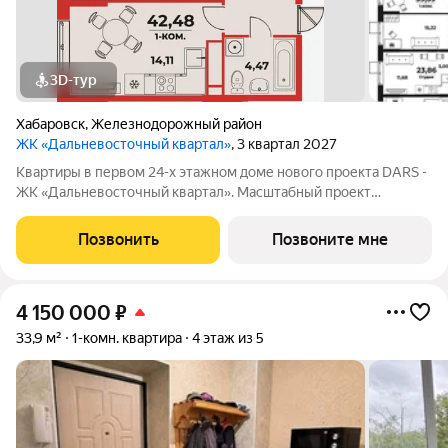
3D-тур
Хабаровск
,
Железнодорожный район
ЖК «Дальневосточный квартал»
, 3 квартал 2027
Квартиры в первом 24-х этажном доме нового проекта DARS -
ЖК «Дальневосточный квартал». Масштабный проект
комплексного развития территории, который меняет
представление о доступном и комфортном жилье в
Позвонить
Позвоните мне
Хабаровске. Это не просто точечная застройка, а
4 150 000
₽
33,9 м²
1-комн. квартира
4 этаж из 5