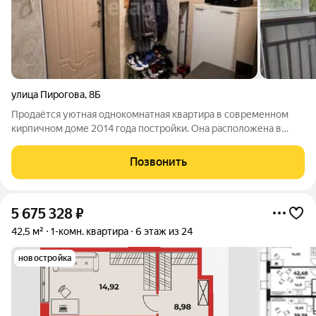
улица Пирогова
,
8Б
Продаётся уютная однокомнатная квартира в современном
кирпичном доме 2014 года постройки. Она расположена в
Хабаровске, в микрорайоне Хабаровск-2, на улице Пирогова,
8Б. Общая площадь 33.9 кв.м включает жилую зону в 19.2 кв.м
Позвонить
и кухню в 6 кв.м.
5 675 328
₽
42,5 м²
1-комн. квартира
6 этаж из 24
новостройка