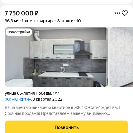
7 750 000
₽
36,3 м²
1-комн. квартира
8 этаж из 10
новостройка
улица 65-летия Победы
,
1/11
ЖК «Ю-сити»
, 3 квартал 2022
Ваша мечта о шикарной квартире в ЖК "Ю-Сити" ждет вас!
Срочная продажа! Представляем вашему вниманию
эксклюзивную 1-комнатную квартиру площадью 36,3 кв.м,
расположенную на 8-м этаже современного 10-этажного
Позвонить
кирпичного дома в престижном жилом