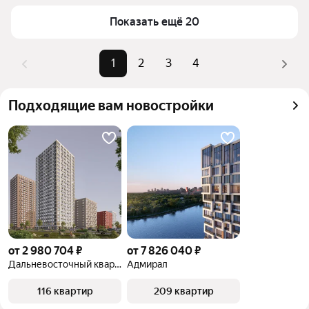
верхней части страницы есть самые частые 
Самый дорогой объект
12,99 млн ₽
Показать ещё 20
комбинации фильтров, например «» или «»
Помимо удобной сортировки по цене продажи вы 
можете отсортировать результаты по стоимости 
1
2
3
4
квадратного метра или площади
Подходящие вам новостройки
от 2 980 704 ₽
от 7 826 040 ₽
Дальневосточный квартал
Адмирал
116 квартир
209 квартир