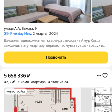
улица А.А. Вахова
,
9
ЖК Riverday New
, 2 квартал 2024
Шикарная однокомнатная квартира с видом на Амур Когда
заходишь в эту квартиру, первое, что чувствуешь - воздух и
свет. И дело не только в солнечных лучах. Здесь 42 квадрата,
очень просторно, уютно, светло. Сердце этой квартиры - вид с
Позвонить
окна. Из окна
5 658 336
₽
42,5 м²
1-комн. квартира
4 этаж из 24
новостройка