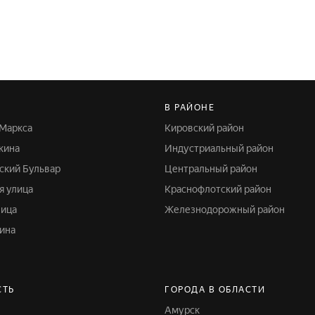
В РАЙОНЕ
 Маркса
Кировский район
кина
Индустриальный район
ский Бульвар
Центральный район
я улица
Краснофлотский район
лица
Железнодорожный район
мина
СТЬ
ГОРОДА В ОБЛАСТИ
Амурск