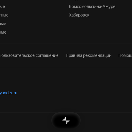
ные
Комсомольск-на-Амуре
тные
Хабаровск
ные
ные
Пользовательское соглашение
Правила рекомендаций
Помощ
.yandex.ru