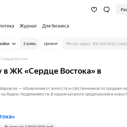
Ра
потека
Журнал
Для бизнеса
ройки
2 комн.
Цена
 Сердце Востока
 в ЖК «Сердце Востока» в
баровске — объявления от агентств и собственников по продаже к
р на Яндекс Недвижимости. В нашем каталоге предложения в новост
стока»