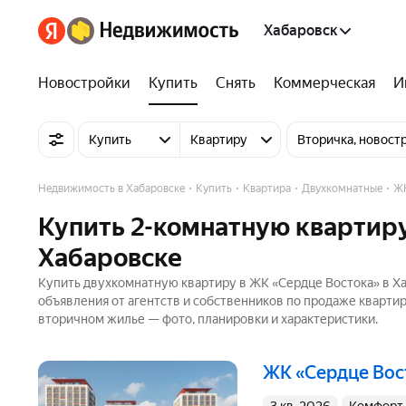
Хабаровск
Новостройки
Купить
Снять
Коммерческая
И
Купить
Квартиру
Вторичка, новост
Недвижимость в Хабаровске
Купить
Квартира
Двухкомнатные
ЖК
Купить 2-комнатную квартиру
Хабаровске
Купить двухкомнатную квартиру в ЖК «Сердце Востока» в Ха
объявления от агентств и собственников по продаже кварти
вторичном жилье — фото, планировки и характеристики.
ЖК «Сердце Во