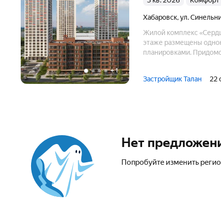
3 кв. 2026
комфорт
Хабаровск
,
ул. Синельн
Жилой комплекс «Сердц
этаже размещены одно
планировками. Придомов
спортивных площадок, 
+
1
Застройщик Талан
22 
Нет предложен
Попробуйте изменить регио