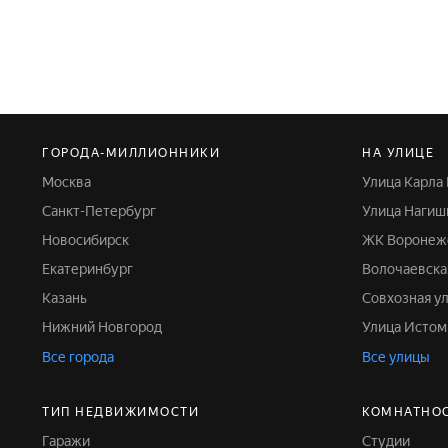
ГОРОДА-МИЛЛИОННИКИ
НА УЛИЦЕ
Москва
Улица Карла
Санкт-Петербург
Улица Нагиш
Новосибирск
ЖК Воронеж
Екатеринбург
Волочаевска
Казань
Совхозная у
Нижний Новгород
Улица Исто
Все города
Все улицы
ТИП НЕДВИЖИМОСТИ
КОМНАТНО
Гаражи
Студии