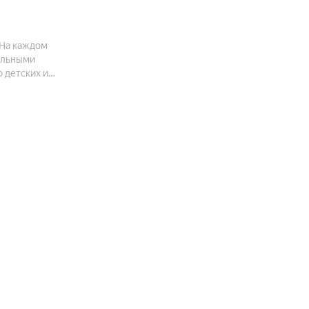
 На каждом
альными
 детских и
дениями.