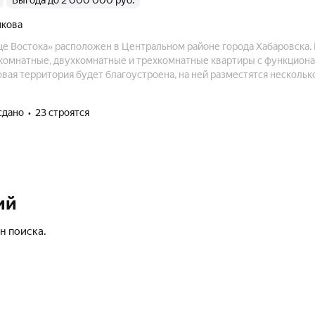
Выгода до 2 000 000 руб.
икова
е Востока» расположен в Центральном районе города Хабаровска.
комнатные, двухкомнатные и трехкомнатные квартиры с функцион
ая территория будет благоустроена, на ней разместятся несколько
подземный паркинг и территория облагороженная зелеными насаж
сдано
23 строятся
ий
н поиска.