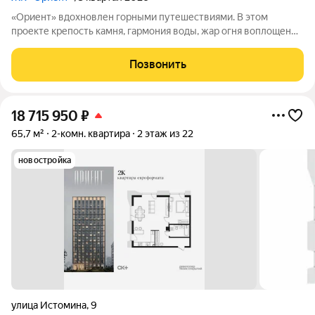
«Ориент» вдохновлен горными путешествиями. В этом
проекте крепость камня, гармония воды, жар огня воплощены
в архитектуре и существуют в симбиозе с современными
технологиями. Здесь вы получите повседневность,
Позвонить
наполненную яркими моментами и приятной
18 715 950
₽
65,7 м²
2-комн. квартира
2 этаж из 22
новостройка
улица Истомина
,
9