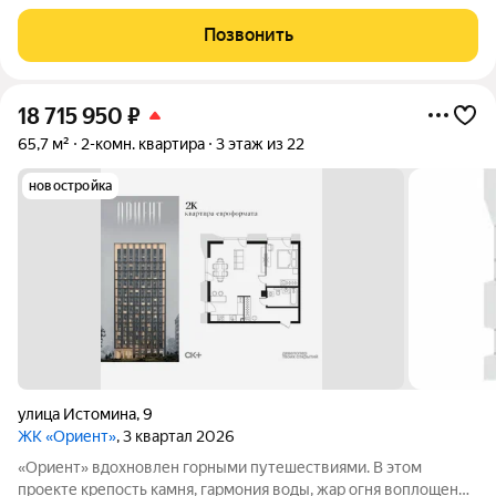
в архитектуре и существуют в симбиозе с современными
технологиями. Здесь вы получите повседневность,
Позвонить
наполненную яркими моментами и приятной
18 715 950
₽
65,7 м²
2-комн. квартира
3 этаж из 22
новостройка
улица Истомина
,
9
ЖК «Ориент»
, 3 квартал 2026
«Ориент» вдохновлен горными путешествиями. В этом
проекте крепость камня, гармония воды, жар огня воплощены