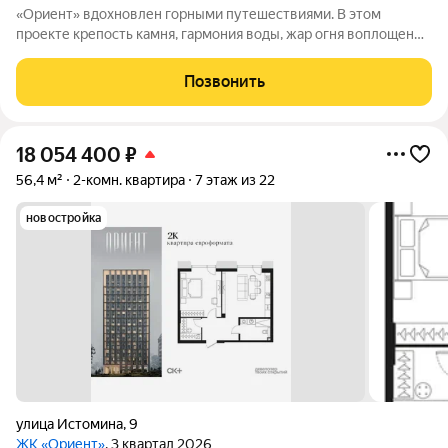
«Ориент» вдохновлен горными путешествиями. В этом
проекте крепость камня, гармония воды, жар огня воплощены
в архитектуре и существуют в симбиозе с современными
технологиями. Здесь вы получите повседневность,
Позвонить
наполненную яркими моментами и приятной
18 054 400
₽
56,4 м²
2-комн. квартира
7 этаж из 22
новостройка
улица Истомина
,
9
ЖК «Ориент»
, 3 квартал 2026