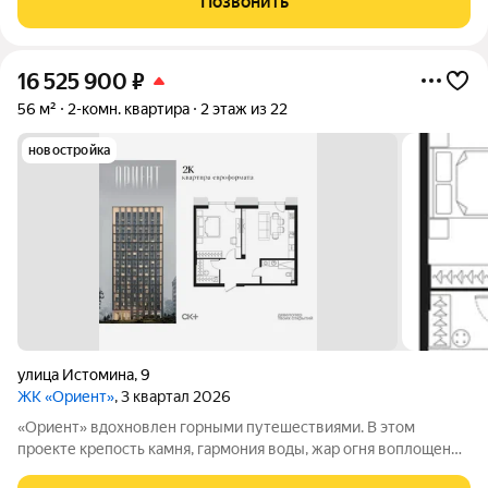
Позвонить
наполненную яркими моментами и приятной
16 525 900
₽
56 м²
2-комн. квартира
2 этаж из 22
новостройка
улица Истомина
,
9
ЖК «Ориент»
, 3 квартал 2026
«Ориент» вдохновлен горными путешествиями. В этом
проекте крепость камня, гармония воды, жар огня воплощены
в архитектуре и существуют в симбиозе с современными