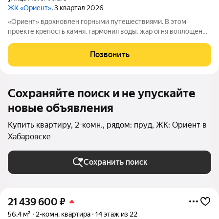
ЖК «Ориент»
, 3 квартал 2026
«Ориент» вдохновлен горными путешествиями. В этом
проекте крепость камня, гармония воды, жар огня воплощены
в архитектуре и существуют в симбиозе с современными
технологиями. Здесь вы получите повседневность,
Позвонить
наполненную яркими моментами и приятной
Сохраняйте поиск и не упускайте
новые объявления
Купить квартиру, 2-комн., рядом: пруд, ЖК: Ориент в
Хабаровске
Сохранить поиск
21 439 600
₽
56,4 м²
2-комн. квартира
14 этаж из 22