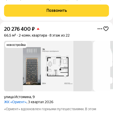
в архитектуре и существуют в симбиозе с современными
технологиями. Здесь вы получите повседневность,
Позвонить
наполненную яркими моментами и приятной
20 276 400
₽
66,5 м²
2-комн. квартира
8 этаж из 22
новостройка
улица Истомина
,
9
ЖК «Ориент»
, 3 квартал 2026
«Ориент» вдохновлен горными путешествиями. В этом