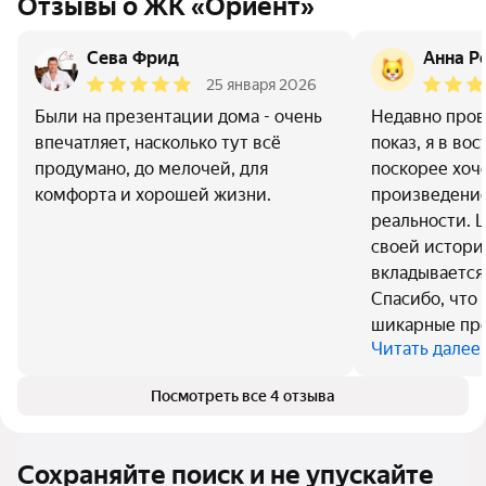
Отзывы о ЖК «Ориент»
Сева Фрид
Анна Р
25 января 2026
Были на презентации дома - очень
Недавно про
впечатляет, насколько тут всё
показ, я в во
продумано, до мелочей, для
поскорее хоч
комфорта и хорошей жизни.
произведение
реальности. 
своей историй
вкладывается 
Спасибо, что 
шикарные про
Читать далее
Посмотреть все 4 отзыва
Сохраняйте поиск и не упускайте