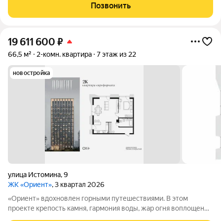
технологиями. Здесь вы получите повседневность,
Позвонить
наполненную яркими моментами и приятной
19 611 600
₽
66,5 м²
2-комн. квартира
7 этаж из 22
новостройка
улица Истомина
,
9
ЖК «Ориент»
, 3 квартал 2026
«Ориент» вдохновлен горными путешествиями. В этом
проекте крепость камня, гармония воды, жар огня воплощены
в архитектуре и существуют в симбиозе с современными