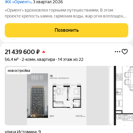
ЖК «Ориент»
, 3 квартал 2026
«Ориент» вдохновлен горными путешествиями. В этом
проекте крепость камня, гармония воды, жар огня воплощены
в архитектуре и существуют в симбиозе с современными
технологиями. Здесь вы получите повседневность,
Позвонить
наполненную яркими моментами и приятной
21 439 600
₽
56,4 м²
2-комн. квартира
14 этаж из 22
новостройка
улица Истомина
,
9