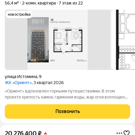
56,4 м²
2-комн. квартира
7 этаж из 22
новостройка
улица Истомина
,
9
ЖК «Ориент»
, 3 квартал 2026
«Ориент» вдохновлен горными путешествиями. В этом
проекте крепость камня, гармония воды, жар огня воплощены
в архитектуре и существуют в симбиозе с современными
технологиями. Здесь вы получите повседневность,
Позвонить
наполненную яркими моментами и приятной
20 276 400
₽