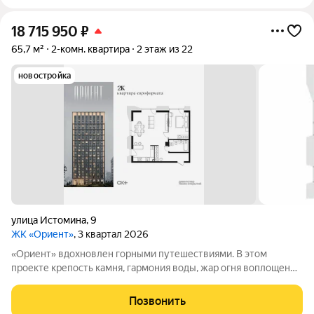
18 715 950
₽
65,7 м²
2-комн. квартира
2 этаж из 22
новостройка
улица Истомина
,
9
ЖК «Ориент»
, 3 квартал 2026
«Ориент» вдохновлен горными путешествиями. В этом
проекте крепость камня, гармония воды, жар огня воплощены
в архитектуре и существуют в симбиозе с современными
технологиями. Здесь вы получите повседневность,
Позвонить
наполненную яркими моментами и приятной