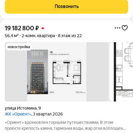
технологиями. Здесь вы получите повседневность,
Позвонить
наполненную яркими моментами и приятной
19 182 800
₽
56,4 м²
2-комн. квартира
8 этаж из 22
новостройка
улица Истомина
,
9
ЖК «Ориент»
, 3 квартал 2026
«Ориент» вдохновлен горными путешествиями. В этом
проекте крепость камня, гармония воды, жар огня воплощены