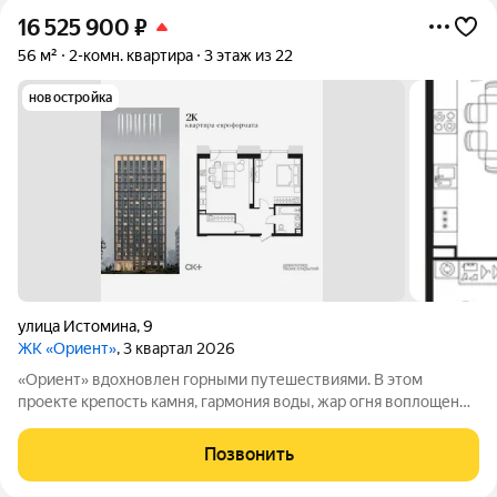
16 525 900
₽
56 м²
2-комн. квартира
3 этаж из 22
новостройка
улица Истомина
,
9
ЖК «Ориент»
, 3 квартал 2026
«Ориент» вдохновлен горными путешествиями. В этом
проекте крепость камня, гармония воды, жар огня воплощены
в архитектуре и существуют в симбиозе с современными
технологиями. Здесь вы получите повседневность,
Позвонить
наполненную яркими моментами и приятной