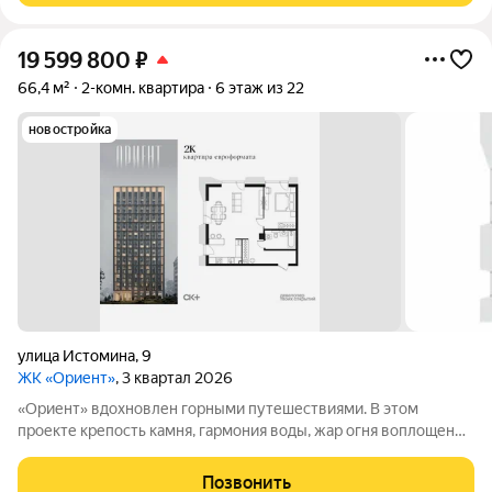
19 599 800
₽
66,4 м²
2-комн. квартира
6 этаж из 22
новостройка
улица Истомина
,
9
ЖК «Ориент»
, 3 квартал 2026
«Ориент» вдохновлен горными путешествиями. В этом
проекте крепость камня, гармония воды, жар огня воплощены
в архитектуре и существуют в симбиозе с современными
технологиями. Здесь вы получите повседневность,
Позвонить