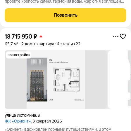
проекте крепость камня, гармония воды, жар огня воплощены
в архитектуре и существуют в симбиозе с современными
технологиями. Здесь вы получите повседневность,
Позвонить
наполненную яркими моментами и приятной
18 715 950
₽
65,7 м²
2-комн. квартира
4 этаж из 22
новостройка
улица Истомина
,
9
ЖК «Ориент»
, 3 квартал 2026
«Ориент» вдохновлен горными путешествиями. В этом