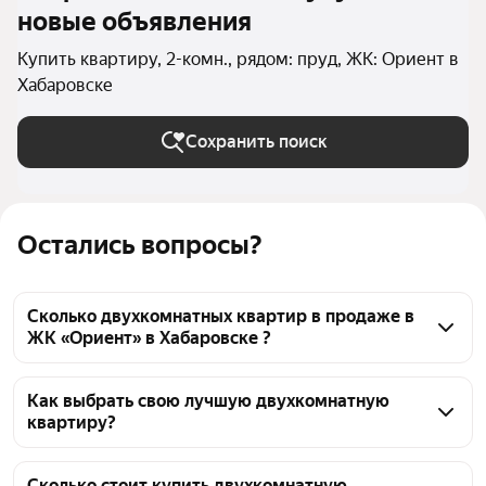
новые объявления
Купить квартиру, 2-комн., рядом: пруд, ЖК: Ориент в
Хабаровске
Сохранить поиск
Остались вопросы?
Сколько двухкомнатных квартир в продаже в
ЖК «Ориент» в Хабаровске ?
На Яндекс Недвижимости в продаже в ЖК 
«Ориент» в Хабаровске 26 двухкомнатных квартир 
Как выбрать свою лучшую двухкомнатную
квартиру?
26 объявлений от застройщиков
Чтобы купить 2-комнатную квартиру рядом с 
прудом в ЖК «Ориент», воспользуйтесь тепловой 
Сколько стоит купить двухкомнатную