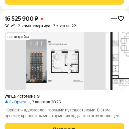
наполненную яркими моментами и приятной
16 525 900
₽
56 м²
2-комн. квартира
3 этаж из 22
новостройка
улица Истомина
,
9
ЖК «Ориент»
, 3 квартал 2026
«Ориент» вдохновлен горными путешествиями. В этом
проекте крепость камня, гармония воды, жар огня воплощены
в архитектуре и существуют в симбиозе с современными
технологиями. Здесь вы получите повседневность,