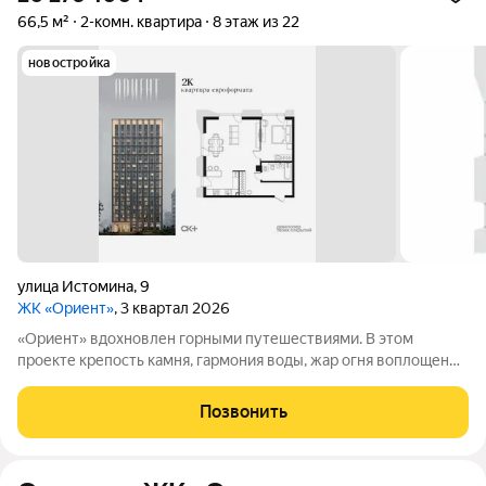
66,5 м²
2-комн. квартира
8 этаж из 22
новостройка
улица Истомина
,
9
ЖК «Ориент»
, 3 квартал 2026
«Ориент» вдохновлен горными путешествиями. В этом
проекте крепость камня, гармония воды, жар огня воплощены
в архитектуре и существуют в симбиозе с современными
технологиями. Здесь вы получите повседневность,
Позвонить
наполненную яркими моментами и приятной