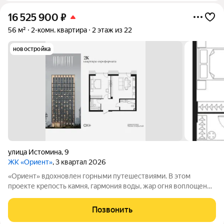
16 525 900
₽
56 м²
2-комн. квартира
2 этаж из 22
новостройка
улица Истомина
,
9
ЖК «Ориент»
, 3 квартал 2026
«Ориент» вдохновлен горными путешествиями. В этом
проекте крепость камня, гармония воды, жар огня воплощены
в архитектуре и существуют в симбиозе с современными
технологиями. Здесь вы получите повседневность,
Позвонить
наполненную яркими моментами и приятной