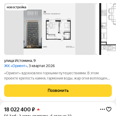
новостройка
улица Истомина
,
9
ЖК «Ориент»
, 3 квартал 2026
«Ориент» вдохновлен горными путешествиями. В этом
проекте крепость камня, гармония воды, жар огня воплощены
в архитектуре и существуют в симбиозе с современными
технологиями. Здесь вы получите повседневность,
Позвонить
наполненную яркими моментами и приятной
18 022 400
₽