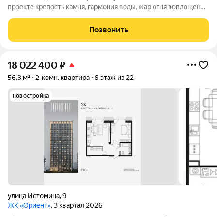
проекте крепость камня, гармония воды, жар огня воплощены
в архитектуре и существуют в симбиозе с современными
технологиями. Здесь вы получите повседневность,
Позвонить
наполненную яркими моментами и приятной
18 022 400
₽
56,3 м²
2-комн. квартира
6 этаж из 22
новостройка
улица Истомина
,
9
ЖК «Ориент»
, 3 квартал 2026