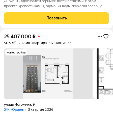
«Ориент» вдохновлен горными путешествиями. В этом
проекте крепость камня, гармония воды, жар огня воплощены
в архитектуре и существуют в симбиозе с современными
технологиями. Здесь вы получите повседневность,
Позвонить
наполненную яркими моментами и приятной
25 407 000
₽
56,5 м²
2-комн. квартира
16 этаж из 22
новостройка
улица Истомина
,
9
ЖК «Ориент»
, 3 квартал 2026