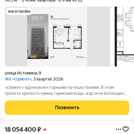
56,3 м²
2-комн. квартира
6 этаж из 22
новостройка
улица Истомина
,
9
ЖК «Ориент»
, 3 квартал 2026
«Ориент» вдохновлен горными путешествиями. В этом
проекте крепость камня, гармония воды, жар огня воплощены
в архитектуре и существуют в симбиозе с современными
технологиями. Здесь вы получите повседневность,
Позвонить
наполненную яркими моментами и приятной
18 054 400
₽