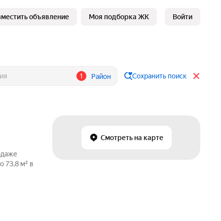
зместить объявление
Моя подборка ЖК
Войти
1
Сохранить поиск
Район
Смотреть на карте
одаже
 73,8 м² в