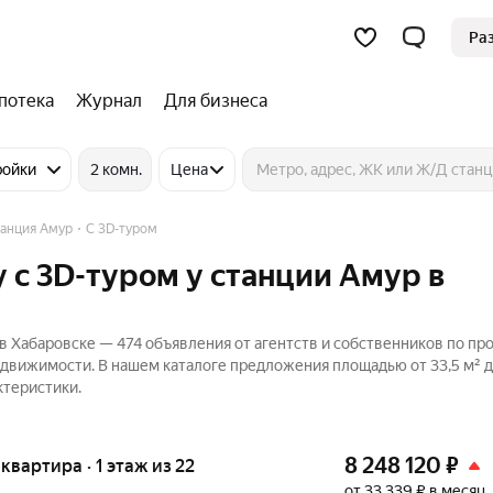
Ра
потека
Журнал
Для бизнеса
ройки
2 комн.
Цена
анция Амур
C 3D-туром
 c 3D-туром у станции Амур в
в Хабаровске — 474 объявления от агентств и собственников по пр
едвижимости. В нашем каталоге предложения площадью от 33,5 м² до
ктеристики.
8 248 120
₽
 квартира · 1 этаж из 22
от 33 339 ₽ в месяц