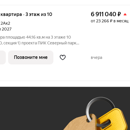
6 911 040
₽
я квартира · 3 этаж из 10
от 23 266 ₽ в месяц
,
2Ак2
ал 2027
ра площадью 44.16 кв.м на 3 этаже 10
0, секция 1) проекта ПИК Северный парк.
ъезд на уровне земли, функциональная
рный парк» жилой квартал в
Позвоните мне
вчера
Ж