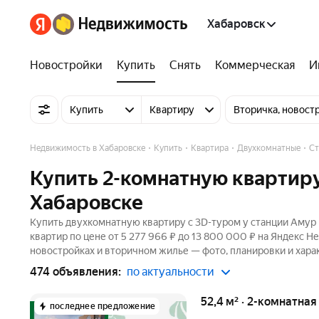
Хабаровск
Новостройки
Купить
Снять
Коммерческая
И
Купить
Квартиру
Вторичка, новост
Недвижимость в Хабаровске
Купить
Квартира
Двухкомнатные
Ст
Купить 2-комнатную квартиру
Хабаровске
Купить двухкомнатную квартиру c 3D-туром у станции Амур 
квартир по цене от 5 277 966 ₽ до 13 800 000 ₽ на Яндекс Н
новостройках и вторичном жилье — фото, планировки и хара
474 объявления:
по актуальности
52,4 м² · 2-комнатная
последнее предложение