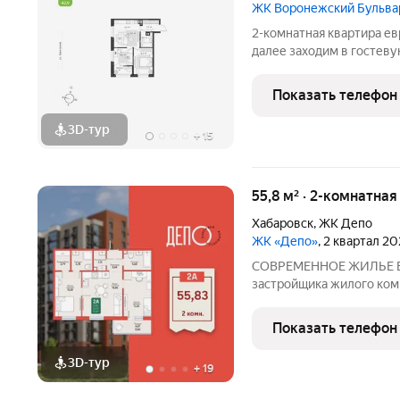
ЖК Воронежский Бульва
2-комнатная квартира ев
далее заходим в гостеву
спален особлена, из око
света. Теплая лоджия.
Показать телефон
3D-тур
+
15
55,8 м² · 2-комнатная
Хабаровск
,
ЖК Депо
ЖК «Депо»
, 2 квартал 2
СОВРЕМЕННОЕ ЖИЛЬЕ В 
застройщика жилого комп
архитектура, хороший дв
доступным ценам В СЕ
Показать телефон
РАЙОНА Новый жилой к
3D-тур
+
19