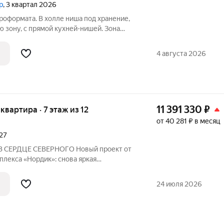
р
, 3 квартал 2026
роформата. В холле ниша под хранение,
ю зону, с прямой кухней-нишей. Зона
н квартиры открывается вид на 2 стороны
4 августа 2026
11 391 330
₽
 квартира · 7 этаж из 12
от 40 281 ₽ в месяц
027
СЕРДЦЕ СЕВЕРНОГО Новый проект от
лекса «Нордик»: снова яркая
ор, большие окна и светлые квартиры по
РДЦЕ СЕВЕРНОГО: ПРЕИМУЩЕСТВА
24 июля 2026
омплекс «Депо»