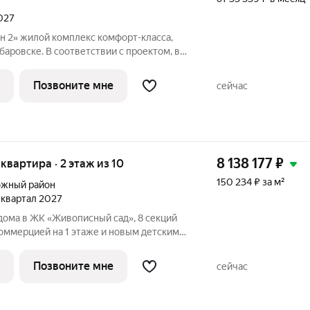
2027
т-класса,
баровске. В соответствии с проектом, в
сотой 2224 этажа, многоуровневый
тая дворовая инфраструктура для отдыха
Позвоните мне
сейчас
8 138 177
₽
 квартира · 2 этаж из 10
150 234 ₽ за м²
жный район
3 квартал 2027
дома в ЖК «Живописный сад», 8 секций
оммерцией на 1 этаже и новым детским
ад» это гармония жизни с
роект в перспективном динамично
Позвоните мне
сейчас