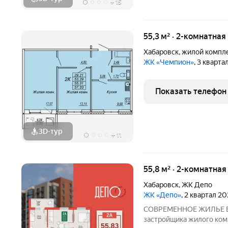
+
15
55,3 м² · 2-комнатна
Хабаровск
,
жилой компл
ЖК «Чемпион»
, 3 кварта
Показать телефон
3D-тур
+
11
55,8 м² · 2-комнатная
Хабаровск
,
ЖК Депо
ЖК «Депо»
, 2 квартал 2
СОВРЕМЕННОЕ ЖИЛЬЕ В 
застройщика жилого комп