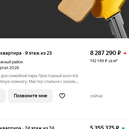
До 100 тыс. ₽
8 287 290
₽
я квартира · 9 этаж из 23
142 149 ₽ за м²
жный район
вартал 2026
ой пары Просторный холл 8,6
Мастер-спальня с окном,
 с выходом на
 остеклением; Классическая
Позвоните мне
сейчас
5 355 375
₽
я квартира · 24 этаж из 24