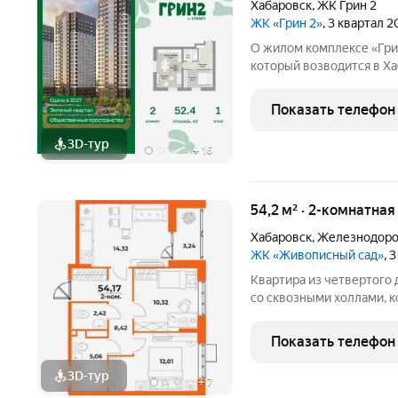
Хабаровск
,
ЖК Грин 2
ЖК «Грин 2»
, 3 квартал 
О жилом комплексе «Грин 2» жилой комплекс комфор
который возводится в Ха
ЖК войдут 4 корпуса вы
наземный паркинг, разви
Показать телефон
всей семьёй.
3D-тур
+
16
54,2 м² · 2-комнатная
Хабаровск
,
Железнодоро
ЖК «Живописный сад»
, 
Квартира из четвертого 
со сквозными холлами, к
садом поблизости. ЖК «Живописный с
природой. Масштабный п
Показать телефон
развивающемся
3D-тур
+
7