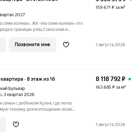
159 671 ₽ за м²
 квартал 2027
семи холмах». ЖК «На семи холмах» это
реда в границах улиц Совхозная и
дома и коммерческие пространства
мосферу для жизни, работы и отдыха.
Позвоните мне
1 августа 2026
8 118 792
₽
я квартира · 8 этаж из 16
163 685 ₽ за м²
кий Бульвар
р
, 3 квартал 2026
я семьи с ребёнком Кухня, где легко
мую технику для воплощения своих
рдеробные ниши позволят не тратиться
ы и комоды Широкая лоджая станет
1 августа 2026