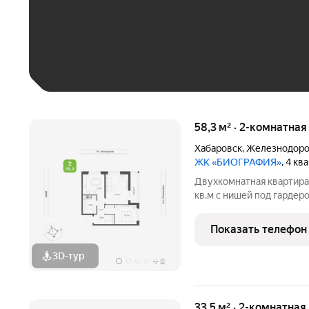
До 30 тыс. ₽
До 50 тыс. ₽
До 70 тыс. ₽
Больше 100 тыс. ₽
58,3 м² · 2-комнатна
Хабаровск
,
Железнодоро
ЖК «БИОГРАФИЯ»
, 4 к
Двухкомнатная квартира для семейн
кв.м с нишей под гардеробную комнату; 
выходящим на улицу Совхозную; Гостиная
увеличенную лоджию с угловым
Показать телефон
кухня правильной
3D-тур
+
8
33,5 м² · 2-комнатна