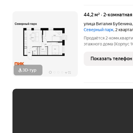
44,2 м² · 2-комнатна
улица Виталия Бубенина
Северный парк
, 2 кварт
Продаётся 2-комн.кварти
этажного дома (Корпус 1
Светлый просторный под
планировка, большие окна. «Севе
Показать телефон
развитом
3D-тур
+
11
ЕЖЕМЕСЯЧНЫЙ ПЛАТЁ