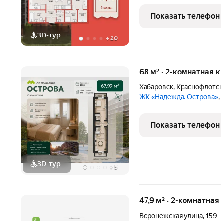
архитектура, продуманн
оконные проёмы и светл
Показать телефон
СЕРДЦЕ СЕВЕРНОГО. Пр
3D-тур
+
20
68 м² · 2-комнатная 
Хабаровск
,
Краснофлотс
ЖК «Надежда. Острова»
Показать телефон
3D-тур
+
5
47,9 м² · 2-комнатная
Воронежская улица
,
159