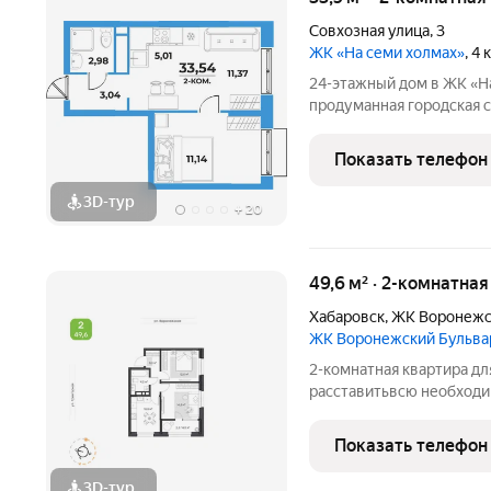
Совхозная улица
,
3
ЖК «На семи холмах»
, 4
24-этажный дом в ЖК «На 
продуманная городская с
Трёхгорная, где жилые 
создают гармоничную ат
Показать телефон
Архитектурную
3D-тур
+
20
49,6 м² · 2-комнатна
Хабаровск
,
ЖК Воронежс
ЖК Воронежский Бульва
2-комнатная квартира дл
расставитьвсю необходи
кулинарных фантазий Га
на дополнительные шкаф
Показать телефон
отличным местом для
3D-тур